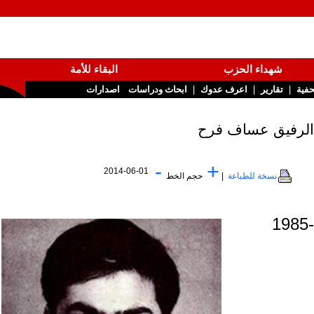
شهداء الحزب
البقاء للأمة
|
|
تقارير
اعرف عدوك
ابحاث ودراسات
اصدارات
-
+
2014-06-01
نسخة للطباعة
|
حجم الخط