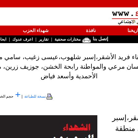
ريخنا
نافذة
شهداء الحزب
إتصل بنا
|
|
|
مختارات صحفية
تقارير
اعرف عدوك
ابحا
لرفقاء فريد الأشقر،إسبر شلهوب،عيسى زغيب، سامي ملا
ان مرعي والمواطنة رابحة الخشن، جوزيف زرين، محم
الأحمدية وأسعد فياض
+
نسخة للطباعة
|
حجم الخ
قر،إسبر
منطقة