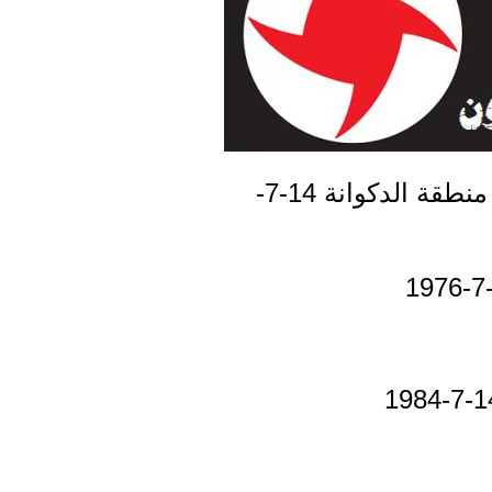
العريضي،محمد وعلي الأحمد،حسان مرعي والمواطنة رابحة الخشن في منطقة الدكوانة 14-7-