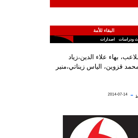
البقاء للأمة
ث ودراسات
اصدارات
عب، بهاء علاء الدين،زياد
د قزوين، الياس زيناتي،منير
-
2014-07-14
ط