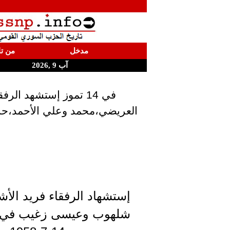
مدخل
من تا
آب 9 ,2026
في 14 تموز إستشهد ا
العريضي،محمد وعلي الأحمد،حس
إستشهاد الرفقاء فريد الأش
شلهوب وعيسى زغيب في 