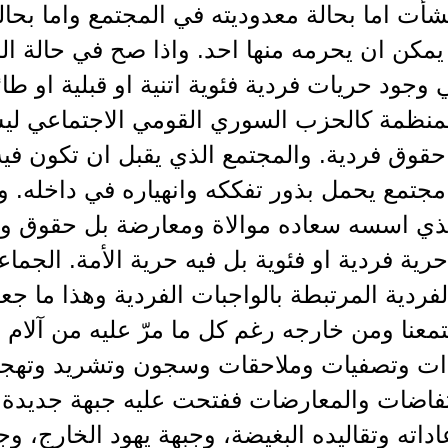
أت اما بحالة معدوديته في المجتمع واما بحالة
مكن ان يحرمه منها احد. واذا صح في حالة المج
 وجود حريات فردية فئوية اتنية او قبلية او طا
المنظمة كالحزب السوري القومي الاجتماعي لي
حقوق فردية. والمجتمع الذي يقبل ان تكون في
مجتمع يحمل بذور تفككه وانهياره في داخله. 
ذي اسسه سعاده موالاة ومعارضة بل حقوق و
 حرية فردية او فئوية بل فيه حرية الأمة. الجما
فردية المرتبطة بالواجبات الفردية وهذا ما جعل
معنا ومن خارجه رغم كل ما مرّ عليه من آلام 
ت وتصفيات وملاحقات وسجون وتشريد وتهجي
نتفاضات والمعارضات ففتحت عليه جبهة جديدة 
اداته وتقاليده البغيضة، وجبهة يهود الخارج، و