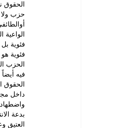
الحقوق نش
حزب ولا ي
أوالطائفي
الواعية 
فئوية بل 
فئوية هو 
الحزب ال
فيه أيضاً
الحقوق ال
داخل مجت
واضطهادا
بدعة الا
العتيق وع