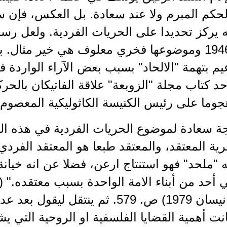
لحكم المبرم ولا عند سعادة. بل العكس، فإن 
ه يركز تحديدا على الحريات الفردية. ولعل رسا
7 ابريل 1946 وموضوعها فخري معلوف هي خير مث
م بتهمة "الالحاد" بسبب بعض الآراء الواردة
د كتاب مجلة "الزوبعة" علاقة الفاتيكان بالحرك
وما على رئيس الكنيسة الكاثوليكية المعصوم
لجة سعادة لموضوع الحريات الفردية في هذه ا
ة المعتقد، والمعتقد طبعا هو المعتقد الفردي
ه "ملحد" فهو استنتاج ارعن، فضلا عن انه خيانة 
أحد من أبناء الامة الواحدة بسبب معتقده." (ا
بيروت – نيسان 1979) ص. 579. ثم ينتق
نت أهمية القضايا الفلسفية او الروحية التي يشفع