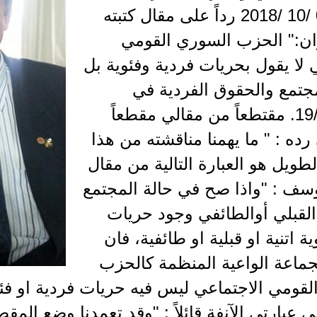
بتاريخ 03 /10 /2018 رداً على مقال كتبته
ن:" الحزب السوري القومي
 لا يقول بحريات فردية وفئوية بل
مجتمع والحقوق الفردية في
19/08/2016. مقتطعاً من مقالي مقطعاً
ي رده : " ما يهمنا مناقشته من هذا
طويل هو العبارة التالية من مقال
وسف : "واذا صح في حالة المجتمع
 القبلي أوالطائفي وجود حريات
ة اتنية او قبلية او طائفية، فان
جماعة الواعية المنظمة كالحزب
لقومي الاجتماعي ليس فيه حريات فردية او فئ
ى عبارتي الآنفة قائلاً : "وقد تعمدنا وضع المق