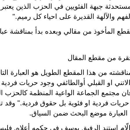
مستحدثة جبهة الفئويين في الحزب الذين يعتبرو
لفهم والآلهة القديرة على احياء كل رميم."
قطع المأخوذ من مقالي وبعده بدأ بمناقشة عبا
قرة من مقطع المقال
مناقشته من هذا المقطع الطويل هو العبارة التا
لاتني او القبلي أوالطائفي وجود حريات فردية فئو
فان مجتمع الجماعة الواعية المنظمة كالحزب ا
ريات فردية او فئوية بل حقوق فردية." وقد ت
العبارة موضع البحث ضمن السياق.
إلّام استند الرفيق يوسف في حكمه أعلاه. ف