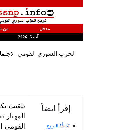
مدخل
من تا
آب 6 ,2026
الحزب السوري القومي الاجتما
تلقيت بكل
إقرأ ايضاً
المهتار 
القومي ال
تَجَـدُّدُ الـروح