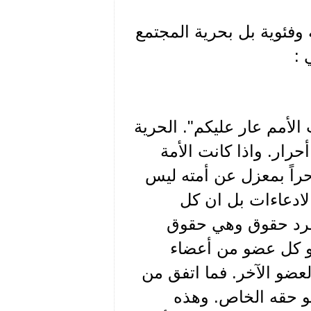
وفئوية بل بحرية المجتمع
 :
الأمم عار عليكم". الحرية
حرار. واذا كانت الأمة
حراً بمعزل عن أمته ليس
الادعاءات بل ان كل
للفرد حقوق وهي حقوق
 أو كل عضو من أعضاء
عضو الآخر. فما اتفق من
و حقه الخاص. وهذه