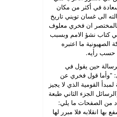
سعادة في أكثر من مكان
لته الى غسان تويني تاريخ
ال. بالمختصر ان فخري معلوف
 في كتاب نشؤ الامم وبسبب
ة الصهيونية ما اعتبره
 حسب رأيه.
لرسالة حين يقول في
: "وأما قول فخري عن
لمبدأ القومية الذي لا يجيز
لرسائل الجزء الثاني طبعة
ل ليقول بعد عدد من الصفحات ما يلي:
 بها انقلابه فلا مبرر لها