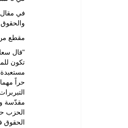
في مقال ل
والحقوق ا
مقطع من 
"قال سعاد
تكون للمج
مستعبدة ف
حراً مهما
التبربرا
مقدّسة ول
الحزب حقو
الحقوق ف