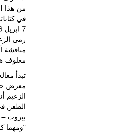
من هذا ا
في كتابات
رمى الزعي
مناقشة أح
معلوف هج
تبدأ معا
معرض حري
الزعيم أن
الطعن في 
"ومهما كا