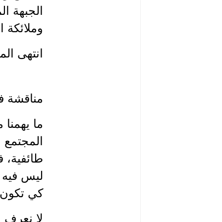
الجبهة ال
وملائكة ا
انتهى الم
مناقشة ف
ما يهمنا 
المجتمع ا
طائفية، 
ليس فيه ح
كي تكون 
لا نعرف 