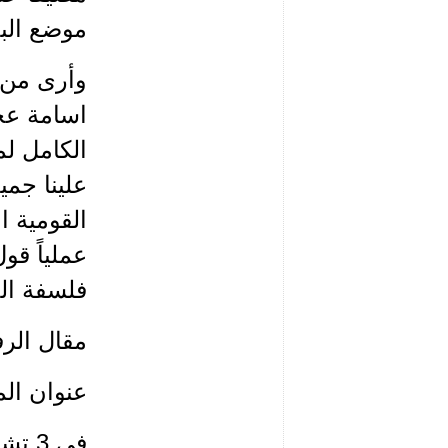
موضع الب
وأرى من ا
اسامة عجا
الكامل لم
علينا جمي
القومية ا
عملياً ق
فلسفة الح
مقال الرف
عنوان ال
في 3 تشرين اول 2016