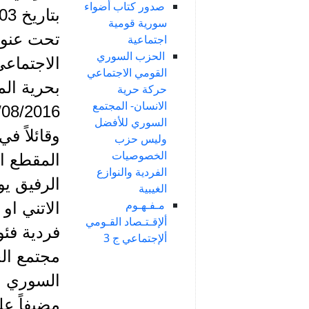
صدور كتاب أضواء
سورية قومية
تحت عنوا
اجتماعية
الحزب السوري
الاجتماعي
القومي الاجتماعي
بحرية ال
حركة حرية
الانسان- المجتمع
السوري للأفضل
وقائلاً ف
وليس حزب
الخصوصيات
المقطع ال
الفردية والنوازع
الرفيق ي
الغيبية
مـفـهـوم
الاتني او
ألإقـتـصاد القـومي
فردية فئوي
ألإجتماعي ج 3
مجتمع ال
السوري ا
مضيفاً عل