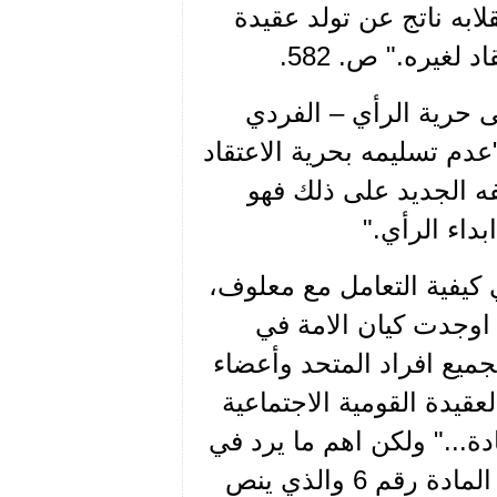
لابه ناتج عن تولد عقيدة
لغيره." ص. 582.
ى حرية الرأي – الفردي
دم تسليمه بحرية الاعتقاد
فه الجديد على ذلك فهو
داء الرأي."
كيفية التعامل مع معلوف،
 اوجدت كيان الامة في
ميع افراد المتحد وأعضاء
لعقيدة القومية الاجتماعية
دة..." ولكن اهم ما يرد في
هذه الرسالة هو هذه العبارة التي يتضمنها البند "ب" من المادة رقم 6 والذي ينص