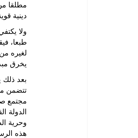
مطلقا من 
دينية قوية
ولا يكتفي
طبعا، فيق
لغيره من 
يخرق مبدأ
بعد ذلك 
تتضمن ما 
مجتمع صح
الدولة ال
وحرية الض