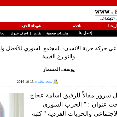
ريخنا
نافذة
شهداء الحزب
إتصل بنا
|
|
|
مختارات صحفية
تقارير
اعرف عدوك
ابحا
عي حركة حرية الانسان- المجتمع السوري للأفضل 
والنوازع الغيبية
يوسف المسمار
نسخة للطباعة
2016-10-13
 سرور مقالاً للرفيق اسامة عجاج
تحت عنوان : " الحزب السوري
اجتماعي والحريات الفردية " كتبه