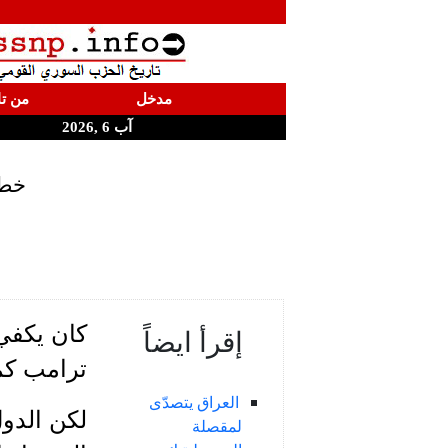
مدخل
من تا
آب 6 ,2026
خط 
كان يكفي 
إقرأ ايضاً
ترامب كم
العراق يتصدّى
لكن الدو
لمقصلة