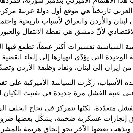
ب هذا الاهتمام الأميركي بتدمير سورية، فمردّه
عربي تاريخياً هي موقع أول دولة عربية مركزية 
ي لبنان والأردن والعراق لأسباب تاريخية واجت
اقتصادي لأنّ دمشق هي نقطة الانتقال والعبور ب
ية السياسية تفسيرات أكثر عمقاً، تطمع فيها ا
 الوحيدة التي يؤدّي انهيارها إلى إلغاء القضية 
من إيران إلى لبنان، ونفاد وظيفة الأردن وتصدّ
 الأسباب، ركّزت السياسة الأميركية على تغي
لى عتبة الفشل مرة جديدة في تفتيت الكيان 
شل متعدّدة، لكنّها تتمركز في نجاح الحلف ال
 إنجازات عسكرية ضخمة، يشكّل بعضها ضرورة
 ويذهب بعضها الآخر نحو إلحاق هزيمة بالمشر