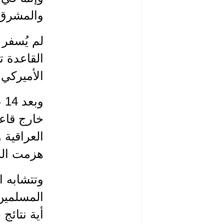
والمشرق ا
لم يُسفر 
الأميركي.
وب
خارج قاعد
العراقية 
هزمت المش
وتتشابه ا
المسلمين
أية نتائج