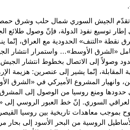
 تقدّم الجيش السوري شمال حلب وشرق حم
إطار توسيع نفوذ الدولة، فإنّ وصول طلائع ا
 نقطة «التنف» الحدودية مع العراق، إنّما ين
امل «الشرق الأوسط»… واستمرار انتشار الج
ود وصولاً إلى الاتصال بخطوط انتشار الجيش
 المقابلة، إنّما يشير إلى عنصرين: هزيمة ا
ين، وانهيار المشروع الأميركي في «الشرق الأ
ى حدودها ومنع روسيا من الوصول إلى المشرق
 العراقي السوري. إنّ خط العبور الروسي إلى
وح بموجب معاهدات تاريخية بين روسيا القيصرية 
أساطيل الروسية من البحر الأسود إلى بحار م