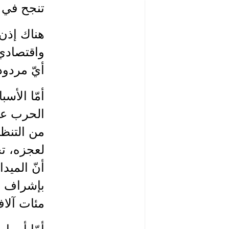
تنجح في 
هناك إذن
واقتصادي،
أيّ مردود
أمّا الأسب
الحرب عل
من التنظي
لعجزه، تح
أنّ الميد
بإشراف ق
مئات آلاف