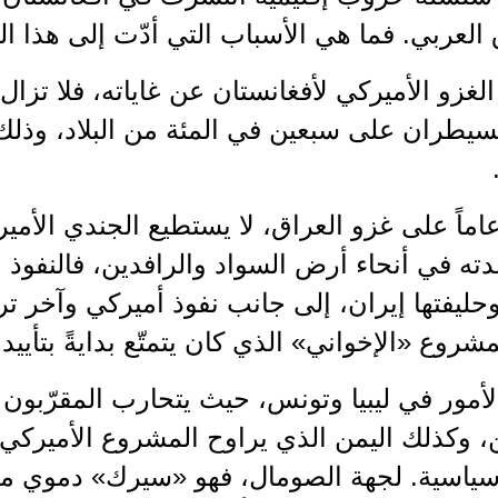
لعربي. فما هي الأسباب التي أدّت إلى هذا ا
الغزو الأميركي لأفغانستان عن غاياته، فلا تز
عد 14 عاماً على غزو العراق، لا يستطيع الجندي ال
ته في أنحاء أرض السواد والرافدين، فالنفوذ ا
وحليفتها إيران، إلى جانب نفوذ أميركي وآخر 
روع «الإخواني» الذي كان يتمتّع بدايةً بتأييد
لأمور في ليبيا وتونس، حيث يتحارب المقرّبون 
، وكذلك اليمن الذي يراوح المشروع الأميركي
 سياسية. لجهة الصومال، فهو «سيرك» دموي مفت