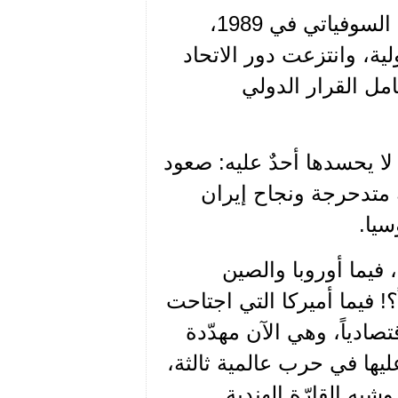
لقد شنّت الولايات المتحدة على العالم بعد انهيار الاتحاد السوفياتي في 1989،
ية، وانتزعت دور الاتحاد
امل القرار الدولي
 وضع مزرٍ لا يحسدها أحدٌ عليه: صعود
ة متدحرجة ونجاح إيران
سيا.
 فيما أوروبا والصين
؟! فيما أميركا التي اجتاحت
دياً، وهي الآن مهدّدة
ليها في حرب عالمية ثالثة،
به القارّة الهندية