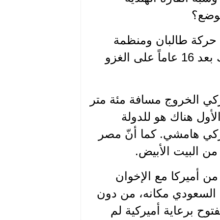
لوضع؟
ال حركة طالبان ومنظمة
القاعدة تسيطران على سبعين في المئة من البلاد، وذلك بعد 16 عاماً على الغزو
أميركي الخروج مسافة مئة متر
لأول هناك هو للدولة
تركي هامشي. كما أنّ مصر
 من البيت الأبيض.
من أميركا مع الإخوان
 السعودي مكانه، من دون
وح برعاية أميركية لم