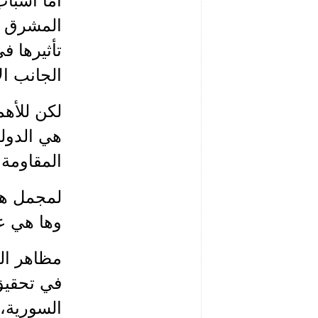
أمّا أسبا
المشرق ال
تأثيرها ف
الجانب ال
لكن للأهم
هي الدولة
المقاومة 
لمجمل هذه
وها هي ع
مظاهر الف
في تحقيق
السورية،