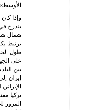
الأوسط».
وإذا كان
يندرج في 
شمال شرق
يرتبط بك
طول الحد
على الجهة
بين البلد
إيران إل
الإيراني
تركيا مفت
المرور لل