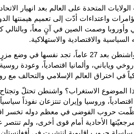
ؤامرات واعتداءات أدّت إلى تعميم هيمنتها الدول
 وأوروبا وصمت الصين في آنٍ معاً، وبالتالي ك
 السياسية والاقتصادية والاستهلاكية.
وها هي واشنطن بعد 27 عاماً، تجد نفسها في
خي وياباني، وألمانيا اقتصادياً، وعودة روسي
كياً في اختراق العالم الإسلامي والتحالف مع رو
هذا الموضوع الاستغراب؟ واشنطن تحتلّ وتجتاح،
قتصادياً، وروسيا وإيران تنتزعان نفوذاً سياسياً
نظّمت حروب الفوضى في معظم دوله تخسر اقتصا
جعيّتها الأحادية أمام قوى أخرى، ولم تنتصر ع
 سلسلة حروب إقليمية انتشرت في أفغانستان وش