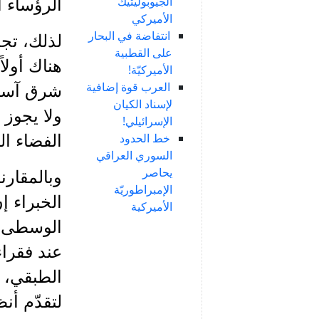
الجيوبوليتيك
الرؤساء ا
الأميركي
انتفاضة في البحار
لذلك، تجب
على القطبية
هناك أول
الأميركيّة!
العرب قوة إضافية
شرق آسيا،
لإسناد الكيان
ولا يجوز 
الإسرائيلي!
خط الحدود
الفضاء ال
السوري العراقي
يحاصر
وبالمقارن
الإمبراطوريّة
الخبراء إن
الأميركية
الوسطى، 
عند فقراء 
الطبقي، و
لتقدّم أن