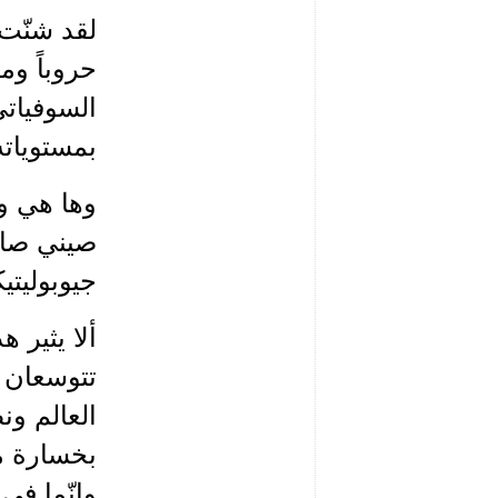
حروباً وم
السوفياتي
بمستوياته
صيني صارو
جيوبوليتي
ألا يثير 
تتوسعان ا
العالم و
بخسارة مر
وإنّما في