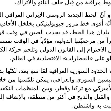
وط مراقبة من قِبل حلف الناتو والأتراك.
و أنّ الخط الجديد الروسي الإيراني العراقي 
نّه أقوى خط مرور جيوبوليتيكي يخلخل الأحادية ال
لدان هذا الخط، قد يجذب الصين في وقت قر
اً من مرجعيّتها الدولية، مؤدّياً في الوقت نفسه
الاحترام إلى القانون الدولي وتلجم حركة الك
 على «القطارات» الاقتصادية في العالم.
الحدود السورية العراقية لمّا تنتهِ بعد، لكنّها
جيشين السوري والعراقي، يمكن تلمّسها من خلا
أميركي مع تركيا وقطر، وبين المنظمات التكفير
القتل والذبح في أكثر من منطقة، بالإضافة إل
ّبت به واشنطن.