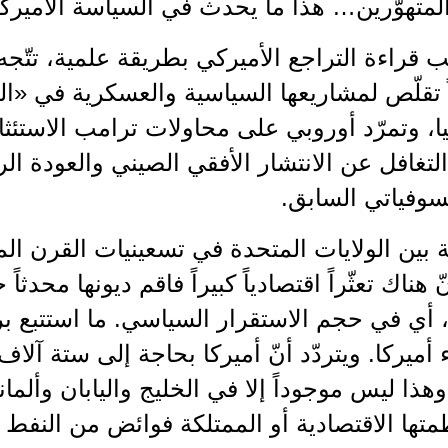
لمتهوّرين… هذا ما يحدث في السياسة الأميركية 
 قراءة التراجع الأميركي بطريقة علمية، تتّجه 
اً تقلّص لمشاريعها السياسية والعسكرية في 
 وتمرّد أوروبي على محاولات ترامب الاستئثار
التغافل عن الانتشار الأفقي الصيني والعودة ا
سوفياتي السابق.
ة بين الولايات المتحدة في تسعينيات القرن ال
ّ هناك تعثّراً اقتصادياً كبيراً فاقم ديونها محدثا
أي في حجم الاستقرار السياسي. ما استتبع برو
أميركا. ويتردّد أنّ أميركا بحاجة إلى ستة آلاف م
هذا ليس موجوداً إلا في الخليج واليابان وألماني
ظمتها الاقتصادية أو الممتلكة فوائض من النفط و