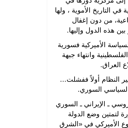
ا إلى مركزية دورها في
في التاريخ الأموية ، ولها
ماعية، من دون إغفال
ين هذه الدول وإليها.
لسياسة الأميركية فسورية
الفلسطينية وانتهاء جبهة
ع العراق.
ير النظام أولاً ففشلت…
السياسي السوري.
روسي ـ الإيراني ـ السوري
 لتمتين وضع الدولة
وع الأميركي في «الشرق