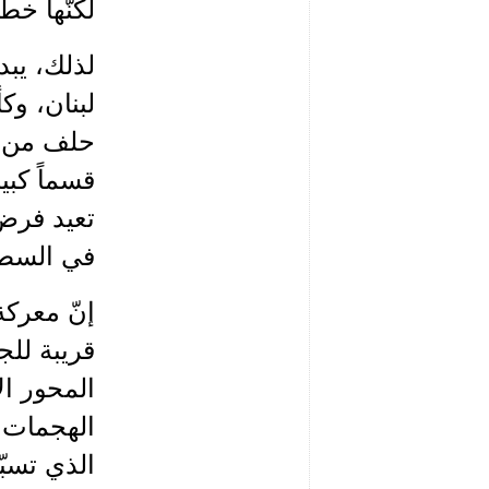
لكنّها خط
لذلك، يبد
لبنان، وكأ
حلف من ب
قسماً كبير
تعيد فرض 
في السطو
إنّ معركة 
قريبة لل
المحور ال
الهجمات و
الذي تسب