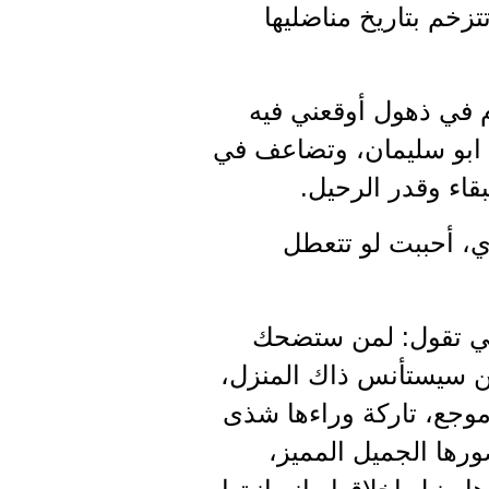
زخم بتاريخ مناضليها
م في ذهول أوقعني فيه
فة ابو سليمان، وتضاعف في
قاء وقدر الرحيل.
ي، أحببت لو تتعطل
 وهي تقول: لمن ستضحك
ن سيستأنس ذاك المنزل،
وجع، تاركة وراءها شذى
رها الجميل المميز،