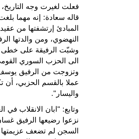
فعلت لغيرت وجه التاريخ، و
قاله سعادة: إنه مهما بلغت 
المبادئ إرتشفتها من عقيد
النهضوي، ومن والدتها الرف
وشبّت الرفيقة على خطى ال
الى الحزب السوري القومي 
وتزوجت من الرفيق يوسف ابو
عملا بالقسم الحزبي، أن تك
واليسار".
نزعوا رضيعها الرفيق غسا
السجن لم تضعف عزيمتها وك