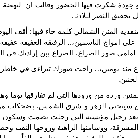
و جودة شكرت فيها الحضور وقالت ان النهضة تت
 تحقيق النصر لبلادنا.
نفذية المتن الشمالي كلمة جاء فيها: أقف اليو
لة على امواج الياسمين،.. الرفيقة العفيفة عفي
امامي صور الصراع، الصراع بين إرادتك في الب
اع منذ يومين،.. راحت صورك تتراءى في خاطر
لحنين.
المتين وردة من ورودها التي لم تفارقها يوما
 لمن سينحني الزهر وتشرق الشمس، بضحكات م
لة بعد رحيل مؤنسته التي رحلت بصمت وسكون م
لمشرقة، ووسامتها الزاهية وروحها النقية وحضو