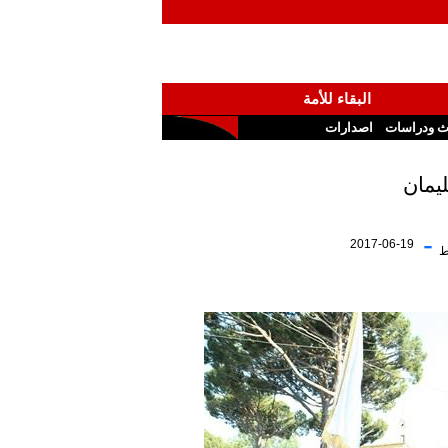
البقاء للأمة
ث ودراسات
اصدارات
يمان
-
2017-06-19
ط