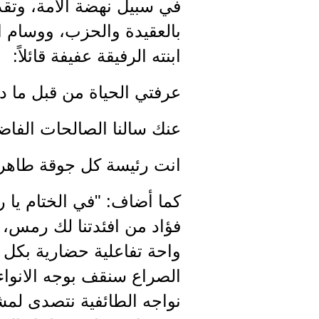
في سبيل نهضة الامة، وتقدي
بالعقيدة والحزب، ووسام ال
ابنته الرفيقة عفيفة قائلاً:
عرفتي الحياة من قبل ما دخ
عنك سالنا الصالحات الفاضل
انت رئيسة كل جوقة طاهرا
كما أضاف: "في الختام يا ر
فؤاد من افئدتنا لك رمس، ن
واحة تفاعلية حضارية بكل تل
الصراع سنقف بوجه الانواء
نواجه الطائفية نتصدى لمشا