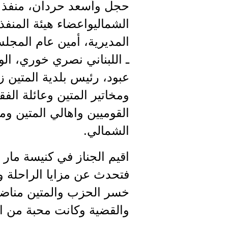
حجل وأسعد حردان، منفذ ع
الشماليواعضاء هيئة المنفذ
المديرية، أمين عام المجل
ـ اللبناني نصري خوري، الو
عبود، رئيس بلدية المتين زه
ومخاتير المتين وعائلة ال
القوميين واهالي المتين وم
الشمالي.
اقيم الجناز في كنيسة مار 
فتحدث عن مزايا الراحلة و
خسر الحزب والمتين مناضل
والقضية وكانت محبة من الجم