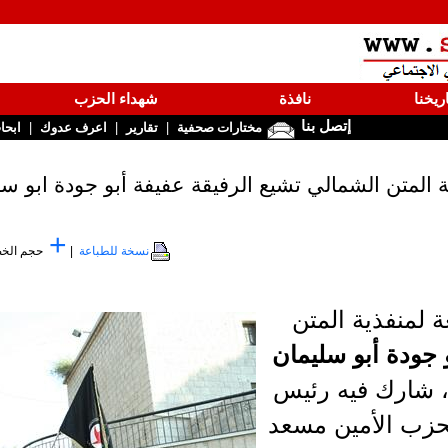
ريخنا
نافذة
شهداء الحزب
إتصل بنا
|
|
|
مختارات صحفية
تقارير
اعرف عدوك
ابحا
ة المتن الشمالي تشيع الرفيقة عفيفة أبو جودة ابو سل
+
نسخة للطباعة
|
حجم الخ
ة لمنفذية المتن
و جودة أبو سليمان
 شارك فيه رئيس
حزب الأمين مسعد