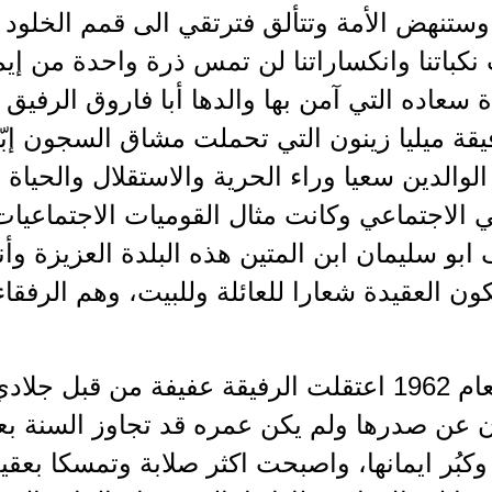
ستنهض الأمة وتتألق فترتقي الى قمم الخلود وا
نكباتنا وانكساراتنا لن تمس ذرة واحدة من إيمان
ة سعاده التي آمن بها والدها أبا فاروق الرفي
يقة ميليا زينون التي تحملت مشاق السجون إبّ
والدين سعيا وراء الحرية والاستقلال والحياة 
الاجتماعي وكانت مثال القوميات الاجتماعيات
 سليمان ابن المتين هذه البلدة العزيزة وأنج
ون العقيدة شعارا للعائلة وللبيت، وهم الرفق
وتابع: "ابان الانقلاب في العام 1962 اعتقلت الرفيقة عفيفة
ن عن صدرها ولم يكن عمره قد تجاوز السنة بع
بُر ايمانها، واصبحت اكثر صلابة وتمسكا بعق