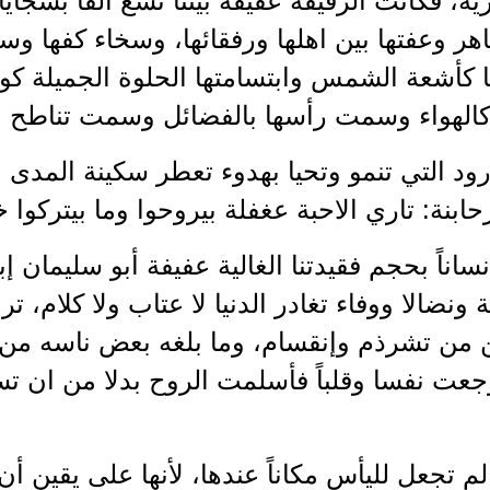
ة، فكانت الرفيقة عفيفة بيننا تشع القاً بسجاياه
اهر وعفتها بين اهلها ورفقائها، وسخاء كفها وس
 كأشعة الشمس وابتسامتها الحلوة الجميلة كو
ة كالهواء وسمت رأسها بالفضائل وسمت تناطح 
ود التي تنمو وتحيا بهدوء تعطر سكينة المدى 
ابنة: تاري الاحبة عغفلة بيروحوا وما بيتركوا خ
ناً بحجم فقيدتنا الغالية عفيفة أبو سليمان إبت
ونضالا ووفاء تغادر الدنيا لا عتاب ولا كلام، ت
ن من تشرذم وإنقسام، وما بلغه بعض ناسه من 
جعت نفسا وقلباً فأسلمت الروح بدلا من ان ت
م تجعل لليأس مكاناً عندها، لأنها على يقين أن