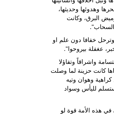
ا ونبل اخلاقها وانسانيتها
حرها وهدوئها وحديثها،
ميض البرق، وكانت
السحاب".
وترحل خفافا دون علم او
بر، عغفلة بيروحوا".
سامة واشراقاً وتفاؤلا
راها كانت حزينة لما وصلت
كراهية وهوان وتيه
ستسلم لليأس وسواد
 في هذه الأمة قوة لو