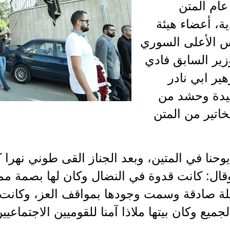
ام المتن
ية، أعضاء هيئة
س الأعلى السوري
زير السابق فادي
ير ابي نادر
فقيدة وحشد من
خاتير من المتن
يوحنا في المتين، وبعد الجناز القى طوني نهرا ك
قال: كانت قدوة في النضال وكان لها بصمة ممي
ة صادقة وسمت وجودها بمواقف العز، وكانت 
يع وكان بيتها ملاذا آمنا للقوميين الاجتماعيين