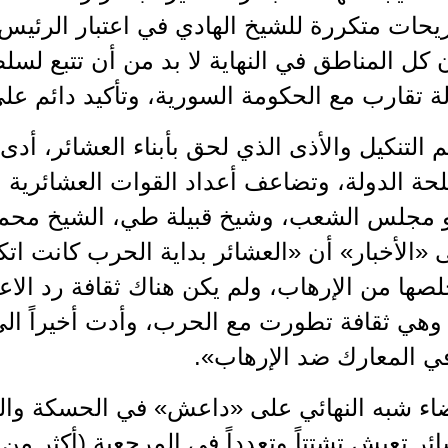
يحات متكررة للشيخ الهادي في اعتبار الرئيس
أن كل المناطق في النهاية لا بد من أن تتبع لس
لة تقارب مع الحكومة السورية، وتأكيد دائم على
م التنكيل والأذى الذي لحق بأبناء العشائر، أد
حة الدولة، وتضاعف أعداد القوات العشائرية الم
مجلس الشعب، وشيخ قبيلة طي، الشيخ محمد
«الأخبار» أن «العشائر بداية الحرب كانت اتكا
لصها من الإرهاب، ولم يكن هناك ثقافة رد الاع
هي ثقافة تطورت مع الحرب، وأدت أخيراً الى 
في المعارك ضد الإرهاب».
اء شبه النهائي على «داعش» في الحسكة والرق
ئر تعيش تشتتاً وتعدداً في المرجعية (أكثر من 