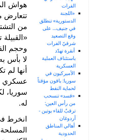
هواش المس
الفرات
«اللجنة
تتعارض مع
الدستورية» تنطلق
من التشتت
في جنيف... على
وقع التصعيد
«القبيلة 
شرقيّ الفرات
وحجم الق
أنقرة تهدّد
باستئناف العملية
لا بأس به
العسكرية
أنها لم ت
الأميركيون في
عسكري طا
سوريا: باقون مؤقتاً
لحماية النفط
سوريا، ل
«قسد» تنسحب
له.
من رأس العين:
ترقبٌ للقاء بوتين -
أردوغان
انخرط في
أهالي المناطق
المسلحة 
الحدودية