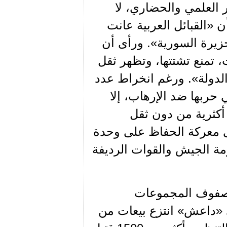
 العلمي والحضاري، لا
ن «القبائل العربية عانت
زيرة السورية». ورأى أن
، تمنع تشتتها، وتظهر ثقل
لدولة». ورغم انخراط عدد
 حربها ضد الإرهاب، إلا
أكثرية من دون ثقل
ى معركة الحفاظ على وحدة
ة الجيش والقوات الرديفة
ي صفوف المجموعات
 «داعش» انتزع بيعات من