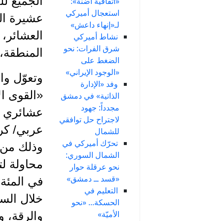
الجميع لل
«اتفاقية أضنة»:
استعجال أميركي
عشيرة ال
لـ«إنهاء داعش»
العشائر، 
نشاط أميركي
شرق الفرات: نحو
المنطقة،
الضغط على
«الوجود الإيراني»
وتعوّل وا
وفد «الإدارة
«القوى ال
الذاتية» في دمشق
مجدداً: جهود
عشائري ع
لاجتراح حل توافقي
عربي/ كر
للشمال
تحرّك أميركي في
الشمال السوري:
نحو عرقلة حوار
«قسد ــ دمشق»
في المئة
التعليم في
خلال السع
الحسكة... «نحو
الأميّة»
والرقة، و