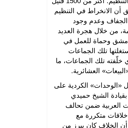
الكثير منهم. وحدها الشعيطات دفعت ثمن تمردها على التنظيم. أكثر من 1500 قتيل
ق أن الانخراط في التنظيم
 الجفاف وعدم وجود
مة، من خلال هجرة العديد
 دمشق وحماة للعمل في
غلتها تلك الجماعات
خلّفته تلك الجماعات، ما
البيعات» العشائرية.
يل «الوحدات» الكردية على
قيادة الشيخ حميدي
ات العربية ضمن تحالف
 خلافات متكررة مع
 أن الخلاف كان يبرز من