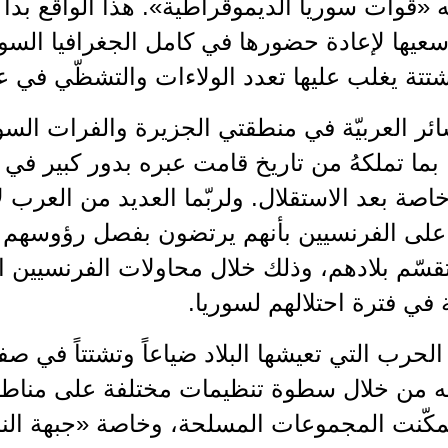
«قوات سوريا الديموقراطية». هذا الواقع بدأ يت
يها لإعادة حضورها في كامل الجغرافيا السوري
تة يغلب عليها تعدد الولاءات والتشظّي في ع
شائر العربيّة في منطقتي الجزيرة والفرات السو
بما تملكهُ من تاريخ قامت عبره بدور كبير في
اصة بعد الاستقلال. ولربّما العديد من العرب لا 
على الفرنسيين بأنهم يرتضون بفصل رؤوسهم 
قسّم بلادهم، وذلك خلال محاولات الفرنسيين 
 في فترة احتلالهم لسوريا.
حرب التي تعيشها البلاد ضياعاً وتشتتاً في صفو
نه من خلال سطوة تنظيمات مختلفة على مناطقه
 فتمكّنت المجموعات المسلحة، وخاصة «جبهة 