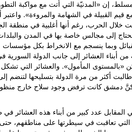
لط، إن «المدنيّة التي أتت مع مواكبة التطور
 قيم القبيلة في الشهامة والمروءة». واعتبر أ
 خلال الحرب، رغم أنها أغلبية في منطقة الج
تحتاج إلى مجالس خاصة بها في المدن والبلدات
بائل وبما ينسجم مع الانخراط بكل مؤسسات ا
 من أبناء العشائر إلى جانب الدولة السورية في
كن «بالمستوى المأمول». والعشائر التي تشكل 
لبت أكثر من مرة الدولة بتسليحها لتنضم إل
كنَّ دمشق كانت ترفض وجود سلاح خارج منظوم
 المقابل عدد كبير من أبناء هذه العشائر ف
التي تعاقبت في سيطرتها على مناطقهم، حتى