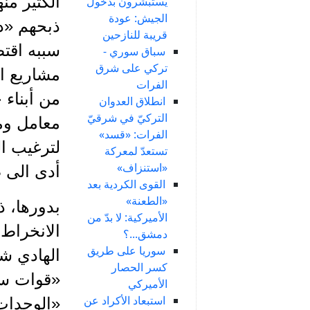
يستبشرون بدخول
الجيش: عودة
ذبحهم «دا
قريبة للنازحين
سببه اقت
سباق سوري -
تركي على شرق
مشاريع اق
الفرات
من أبناء 
انطلاق العدوان
التركيّ في شرقيّ
معامل وم
الفرات: «قسد»
لترغيب ال
تستعدّ لمعركة
«استنزاف»
أدى الى ص
القوى الكردية بعد
«الطعنة»
بدورها، ذ
الأميركية: لا بدّ من
الانخراط
دمشق...؟
سوريا على طريق
الهادي شي
كسر الحصار
«قوات سور
الأميركي
استبعاد الأكراد عن
«الوحدات»