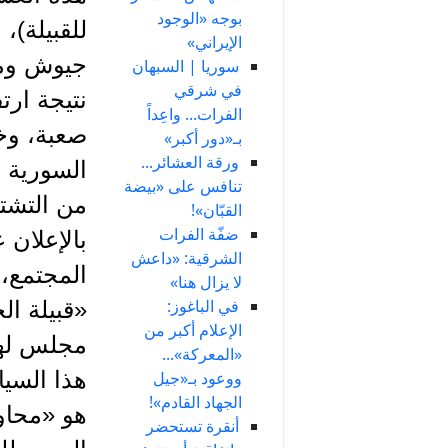
بوجه «الوجود
للقبيلة)،
الإيراني»
جيوش ومج
سوريا | السبهان
في شرقي
نتيجة ارت
الفرات... واعِداً
صعبة، وخا
بـ«دور أكبر»
ورقة العشائر...
السورية 
تنافس على «بيضة
من التشتت
القبّان»!
ضفّة الفرات
بالإعلان 
الشرقية: «داعش
المجتمع،
لا يزال هنا»
في الباغوز:
«قبيلة ال
الإعلام أكبر من
مجلس لها،
«المعركة»...
هذا السيا
ووعود بـ«جيل
الجهاد القادم»!
هو «محاو
أنقرة تستحضر