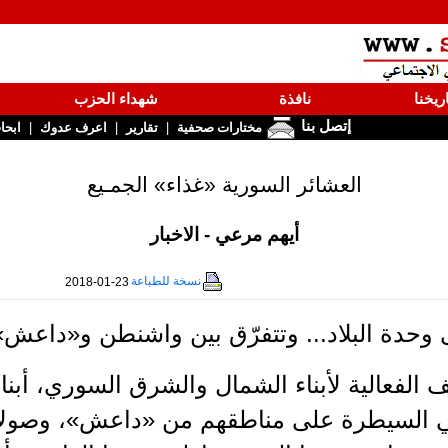
ريخنا
نافذة
شهداء الحزب
إتصل بنا
|
|
|
مختارات صحفية
تقارير
اعرف عدوك
ابحا
العشائر السورية «غذاء» الجمـيع
أيهم مرعي - الاخبار
نسخة للطباعة
2018-01-23
 وحدة البلاد... وتتفرّق بين واشنطن و«داع
الفعالية لأبناء الشمال والشرق السوري، أبناء
 السيطرة على مناطقهم من «داعش»، وصولاً إل