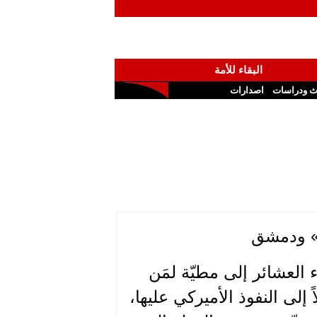
البقاء للأمة
ث ودراسات
اصدارات
ش» ودمشق
 العشائر إلى مطيّة لمَن
ى النفوذ الأميركي عليها،