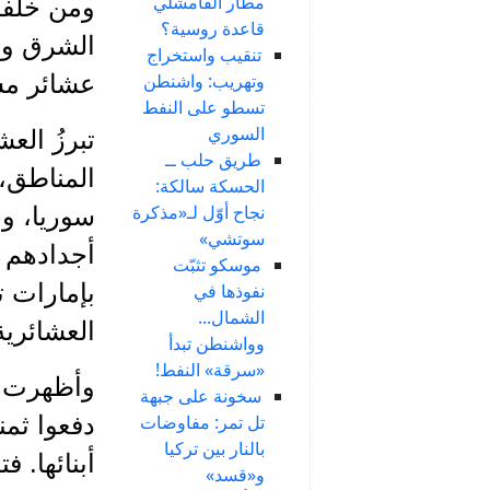
مطار القامشلي
ومن خلفه 
قاعدة روسية؟
الشرق وسع
تنقيب واستخراج
وتهريب: واشنطن
عشائر مشت
تسطو على النفط
السوري
تبرزُ الع
طريق حلب ــ
المناطق، 
الحسكة سالكة:
نجاح أوّل لـ«مذكرة
سوريا، وخ
سوتشي»
أجدادهم 
موسكو تثبّت
بإمارات ت
نفوذها في
الشمال...
العشائرية
وواشنطن تبدأ
«سرقة» النفط!
وأظهرت ال
سخونة على جبهة
تل تمر: مفاوضات
دفعوا ثم
بالنار بين تركيا
أبنائها.
و«قسد»