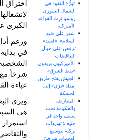
اختراق ال
تَوزُّع النفوذ في
الشمال السوري:
لانشغالها
روسيا تَرِث القواعد
الكبرى ع
الأميركية
شهر على «نبع
ورغم أداء
السلام»: «قسد»
ترقص على حبال
في بداية 
التناقضات
الشخصية 
الأميركيون يريدون
«نفط الشرق»
شرخاً مع 
الجيش يفتح طريق
عباءة القب
إمداد «برّي» إلى
الحسكة
ويرى البع
المعارضة
والحكومة تحت
هي السبب 
سقف واحد في
استمرار سي
جنيف: تهديدات
تركية بتوسيع
والتقاضي 
الهجمات شرقيّ