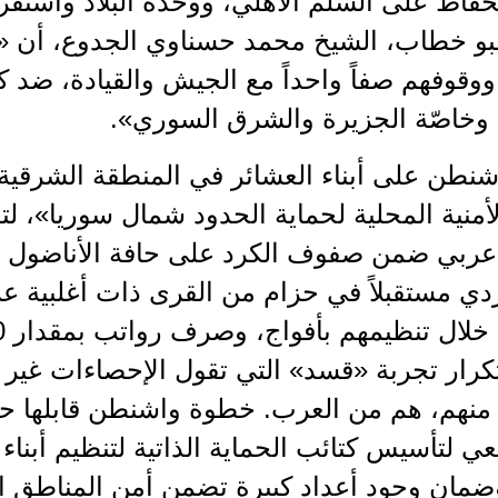
حفاظ على السلم الأهلي، ووحدة البلاد واستقر
بو خطاب، الشيخ محمد حسناوي الجدوع، أن «ال
ووقوفهم صفاً واحداً مع الجيش والقيادة، ضد 
 وخاصّة الجزيرة والشرق السوري».
شنطن على أبناء العشائر في المنطقة الشرقية،
أمنية المحلية لحماية الحدود شمال سوريا»، ل
ربي ضمن صفوف الكرد على حافة الأناضول ال
دي مستقبلاً في حزام من القرى ذات أغلبية ع
 منهم، هم من العرب. خطوة واشنطن قابلها حر
ي لتأسيس كتائب الحماية الذاتية لتنظيم أبناء
ضمان وجود أعداد كبيرة تضمن أمن المناطق ال