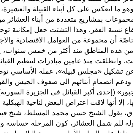
 وهو ما انعكس على كل أبناء القبيلة والعشيرة
موعات بمشاريع متعددة من أبناء العشائر من 
فاع نسبة الفقر. وهذا التشتت جعل إمكانية توحي
صّة أن مجموعة من العوامل الاقتصادية والاجت
من هذه المناطق منذ أكثر من خمس سنوات، يه
. وانطلقت منذ عامين مبادرات لتنظيم القبائل
عن تشكيل «مجلس قبيلة»، عمله الأساسي توطيد
 ودعم انضمام أبنائهم الى صفوف الجيش والقو
جبور» (إحدى أكبر القبائل في الجزيرة السوري
 إلا أنها لاقت اعتراض البعض لناحية الهيكلية
ق، يقول الشيخ حسن محمد المسلط، شيخ قبيلة 
لة للم شمل العشائر، كون المرحلة حساسة وت