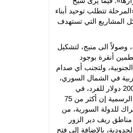
ارها». فيما يرى شيخ
مرحلة تتطلب توحيد أبناء
كل المشاريع التي تستهدف
 وصولاً الى منبج، لتشكيل
تطمين أنقرة بوجود
جنوبية، ولتجنب أي صدام
ربية في الشمال السوري،
وذلك من خلال تنظيمهم بأفواج، وصرف رواتب بمقدار 200 دولار للفرد، في
محاولة لتكرار تجربة «قسد» التي تقول الإحصاءات غير الرسمية إن أكثر من 75
اك للدولة السورية، من
 مناطق ريف دير الزور
حدودية، بالإضافة إلى فتح