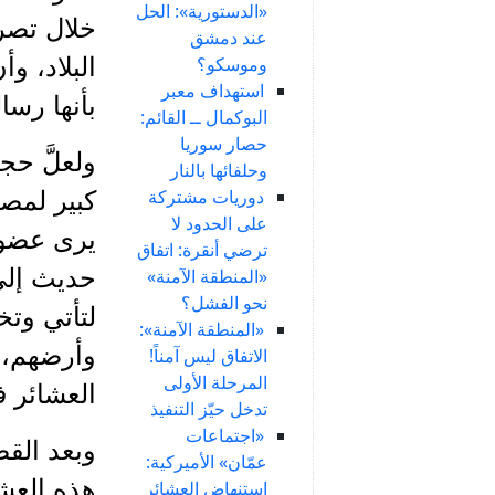
«الدستورية»: الحل
خلال تصر
عند دمشق
وموسكو؟
البلاد، و
استهداف معبر
بأنها رسا
البوكمال ــ القائم:
حصار سوريا
ولعلَّ حج
وحلفائها بالنار
دوريات مشتركة
كبير لمصل
على الحدود لا
يرى عضو 
ترضي أنقرة: اتفاق
حديث إلى 
«المنطقة الآمنة»
نحو الفشل؟
لتأتي وتخ
«المنطقة الآمنة»:
وأرضهم، و
الاتفاق ليس آمناً!
المرحلة الأولى
العشائر 
تدخل حيّز التنفيذ
«اجتماعات
وبعد القض
عمّان» الأميركية:
هذه العشا
استنهاض العشائر