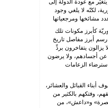
غيّر مع عودة الدولة إلى
ة، لكنّه لا يلغي وجود
دد مشائخها ومرجعياتها
ريّة كأبرز مكونات تلك
 رسم أبرز مفاصل تاريخ
يزالون يتفاخرون بردِّ
عن أجسادهم، ولا يرضون
استرضاء الزعامات
ف أبناء القبائل والعشائر،
م، وفتكهم بالكثير من
النصرة» و«داعش»، من