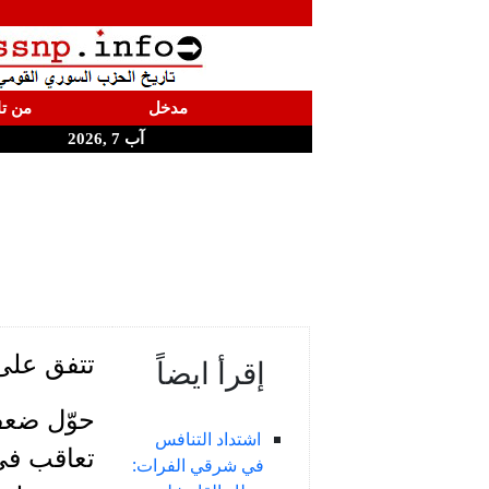
مدخل
من تا
آب 7 ,2026
تتفق على
إقرأ ايضاً
حوّل ضعف 
اشتداد التنافس
تعاقب في
في شرقي الفرات: