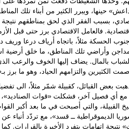
عش» حينها، ويبرر الكثير من أبناء تلك المناط
صادي، بسبب الفقر الذي لحق بمناطقهم نتيجة
تصادية. فالعامل الاقتصادي برز حتى قبل الأز
جنوب الحسكة مثلاً، باتجاه أرياف درعا وريف
داجن وأراضي تلك المناطق، ما خلق أرضية است
شباب بالمال. يضاف إليها الخوف والرعب الذي 
مت الكثيرين والتزامهم الحياد، وهو ما برز بـ«
هبت بعض القبائل، كقبيلة شمّر مثلاً، الى تفض
 مع أي فصيل آخر، فشكلت «قوات الصناديد»، ب
خ القبيلة، والتي أصبحت في ما بعد أكبر القو
يا الديموقراطية ــ قسد»، مع تردّد أنباء عن
 نتيجة اتهامات بتفرد الأخيرة بالقرارات. كما