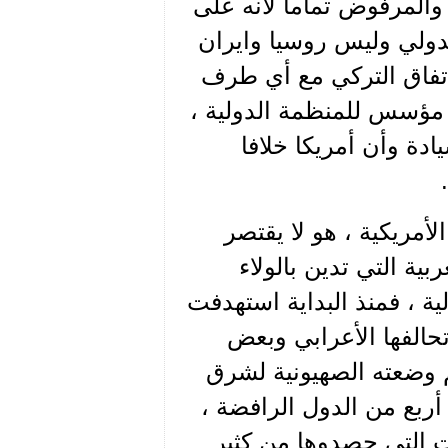
ل والمرفوض تماما لأنه على
دولي وليس روسيا وايران
اتفاق التركي مع أي طرف
مؤسس للمنظمة الدولية ،
ادة وأن أمريكا خلافا
أمريكية ، هو لا يقتصر
ية التي تدين بالولاء
ة ، فمنذ البداية استهدفت
تحالفها الأعرابي وبعض
م وضعته الصهيونية لشرق
أربع من الدول الرافضة ،
ت التي حصدوها من كثير