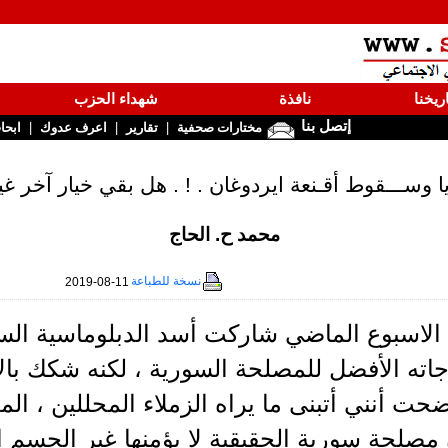
ريخنا
نافذة
شهداء الحزب
إتصل بنا
|
|
|
مختارات صحفية
تقارير
اعرف عدوك
ابحا
 وســـقوط أقـنعة ايردوغان . ! . هل بقي خيار آخر غي
محمد ح. الحاج
نسخة للطباعة
2019-08-11
ته الأفضل للمصلحة السورية ، لكنه شكك بالا
ضحت أنني أتبنى ما يراه الزملاء المحللين ، ا
 مصلحة سورية الحقيقية لا يؤمنها غير الحسم