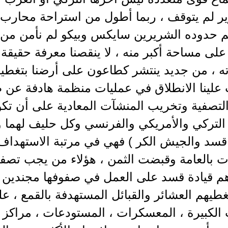
ر لم يتوقف ، ربما أطول من استراحة محارب ، 
 حدوده الشريرين سايكس وبيكو لم نأمن من 
 على مساحة أكبر منه ، لا ينقصنا معرفة حقيق
ه ، من جديد ينتشر كطاعون على أرضنا بتغطية
 علينا الانطلاق في عمليات منظمة هادفة عن 
التصفية وتخريب المنشآت المعادية على أن تك
. التركي والأمريكي والفرنسي وكل حليف لهما وإ
قسد والجيش الكر ) فهي في مرتبة الاستهداف 
ت بالعامة وقبضت الثمن ، هؤلاء من يجب تصفي
م قيادة قسد على العمل في صفوفها مجندين 
غطيهم العشائر والقبائل المستهدفة بالقمع ، 
الكبيرة ، المعسكرات ، المستودعات ، مراكز الق