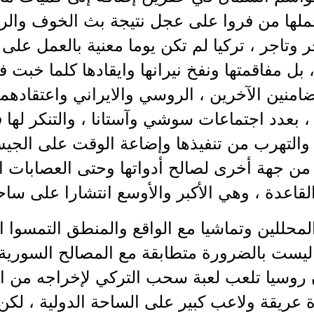
ملها من فروا على عجل نتيجة بث الخوف وال
ر وتاجر ، تركيا لم تكن يوما معنية بالعمل ع
 بل مفاقمتها ونفخ نيرانها وايقادها كلما خبت 
منين الآخرين ، الروسي والايراني واعتقادهما
، بعدد اجتماعات سوشي وآستانا ، والتنكر له
 والتهرب من تنفيذها وإضاعة الوقت على الج
من جهة أخرى لصالح أدواتها وحتى العصابات ال
لقاعدة ، وهي الأكبر والأوسع انتشارا على سا
لمحللين وتماشيا مع الواقع والمنطق التمسوا ال
يست بالضرورة متطابقة مع المصالح السورية ، 
ن روسيا تلعب لعبة سحب التركي لإخراجه من النا
 عريقة ولاعب كبير على الساحة الدولية ، لكن