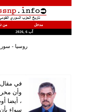
مدخل
من تا
آب 6 ,2026
روسيا - سوريا
وأن مخرجا
، أيضا أو
سواء بأن