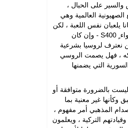
 والسير على الحبال ،
الصهيونية العالمية وهي
ا يلعبان نفس اللعبة ، لكن
التركي هو من نجح ، حصل على الصواريخ المضادة للأجواء ٍ S400 - وإن كان
لن نعترف لروسيا بشرعية
يكه ، فهل يصمت الروسي
سورية التي يضمنها
وليست بالضرورة متوافقة أو
 وكأنها غير معنية بما
ام المذهبي أمر مفهوم ،
قيادتهم التركية ، ويعلمون