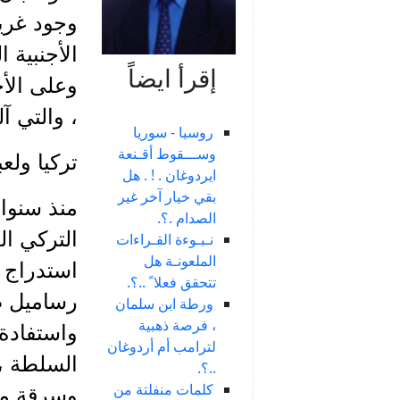
وجود غري
الأجنبية 
إقرأ ايضاً
وعلى الأخ
، والتي آ
روسيا - سوريا
وســـقوط أقـنعة
تركيا ولع
ايردوغان . ! . هل
بقي خيار آخر غير
منذ سنوا
الصدام .؟.
التركي ال
نـبـوءة القـراءات
الملعونـة هل
استدراج ا
تتحقق فعلا ً ..؟.
رساميل ض
ورطة ابن سلمان
، فرصة ذهبية
واستفادة
لترامب أم أردوغان
السلطة ،
..؟.
كلمات منفلتة من
وسرقة مو