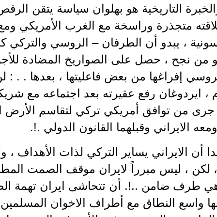
الخبرة التاريخية هو بهلوان سياسة يتقن الرقص
اقته متجذرة وراسخة مع الغرب الأمريكي ومع 
نية ، يبدو أن الطرفان – الروسي والتركي كان
روسي إفراغها من بعض فاعليتها ، بعدها . . : 
 ، ايردوغان رفع عقيرته بعد اجتماعه مع شر
 جرى من توافق أمريكي تركي لتقاسم الأرض ال
عه الايراني وقبلهما القانون الدولي .!.
دا أن الايراني يساير التركي لذات الأهداف ، 
 لكن ، ليس مبرراً لايران موقف الصمت المطبق
 طرف ضامن ..!. أن تتحاشى ايران تهمة الصد
ها واسع النطاق مع أطراف الاخوان المسلمين و