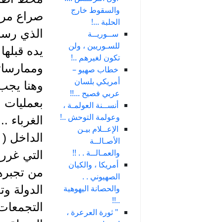
والسقوط خارج
صراع مري
الحلبة ...!
الذي رسم
ســوريــة
للسـوريين ، ولن
يده قبلها
تكون لغيرهم ..!
وممارسات
خطاب صهيو –
أمريكي بلسان
وهنا يجب
عربي فصيح ...!!
بعمليات 
أنســنة العولمـة ،
وعولمة التوحش ..!
الغرباء .
الإعــلام بيـن
الداخل ( 
الأصـالــة
والعمـالــة . . !!
التي غرر
أمريكا ، والكيان
من تجبره
الصهيوني . .
والحصانة اليهوهية
الدولة وت
..!!
التجمعات 
" ثورة العرعرة ،