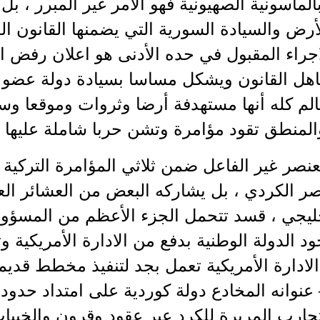
بالماسونية الصهيونية فهو الأمر غير المبرر ، ب
رض والسيادة السورية التي يضمنها القانون ال
اجراء المقبول في حده الأدنى هو اعلان رفض 
اهل القانون ويشكل مساسا بسيادة دولة عضو 
الم كله أنها مستهدفة أرضا وثروات وموقعا وسي
المنطق تقود مؤامرة وتشن حربا شاملة عليها .
نصر غير الفاعل ضمن ثلاثي المؤامرة التركية ال
ر الكردي ، بل يشاركه البعض من العشائر العرب
ليجي ، قسد تتحمل الجزء الأعظم من المسؤولي
د الدولة الوطنية بدفع من الادارة الأمريكية و
الادارة الأمريكية تعمل بجد لتنفيذ مخطط قدي
عنوانه المخادع دولة كوردية على امتداد حدود 
جارب المريرة للكرد عبر عقود وقرون والخيبا