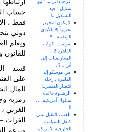
ارتباطها 
عرجاء إلى ... " نيو
ستايل " قيد
حساب الأ
التشكيل ..!
فقط ، ال
لا يكون التحرير
تحريراً إلا بالأيدي
دولي يتج
الوطنية ...!!.
ويعلم الع
موســـــكو 2 ،
القاهرة 2 ..
للقانون و
المعارضـات إلى
أين .. ؟ .
قسد – الع
من موسكو إلى
على العنص
القاهرة ، رحلة
انتصار القيصر..!
للمال الخ
الرشـوة قاعدة
رمزية وجو
سـلوك أمريكية . . .
!!
الغربي ، 
العبء الثقيل على
الفرات – 
كاهل السياسة
الخارجية الأمريكية
وبرغم الت