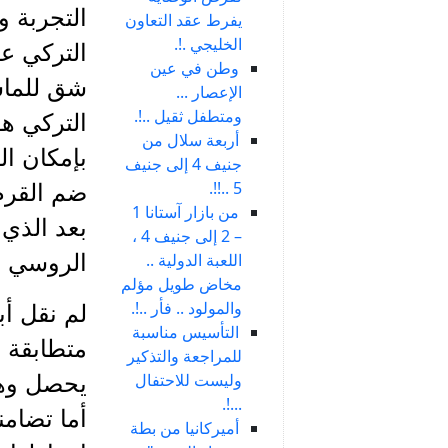
التجربة و
يفرط عقد التعاون
الخليجي .!.
التركي عل
وطن في عين
شق للماسو
الإعصار ...
ومتطفل ثقيل ..!.
أربعة سلال من
بإمكان ال
جنيف 4 إلى جنيف
5 ..!!.
ضم القرم
من بازار آستانا 1
بعد الذي
– 2 إلى جنيف 4 ،
اللعبة الدولية ..
الروسي وم
مخاض طويل مؤلم
والمولود .. فأر ..!.
لم نقل أب
التأسيس مناسبة
متطابقة ،
للمراجعة والتذكير
وليست للاحتفال
يحصل وهي
...!.
أما تضامن
أميركانيا من بطة