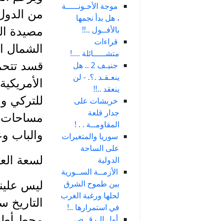
موجة الأخـونـــــة
من الدول 
، هل بدأ نجمها
بالأفــول ..!!
مصيدة ال
قراءات
الشمال ال
متشـــــائلة ....!
قسد تتحمل
جنيـف 2 .. هل
ينعـقـد .؟. - لن
الأمريكية
ينعقد ..!!
للتركي وج
خربشات على
جدار قلعة
مساحات غ
المقاومــة . . !
والباب و
سوريا والمتغيرات
على الساحة
لسعة الع
الدولية
الأزمــة الســورية
بين طموح الشرق
ليس علينا
لحلها ورغبة الغرب
التاريخ س
في استمرارها ..!
محط أطما
أول الـرقــص ....