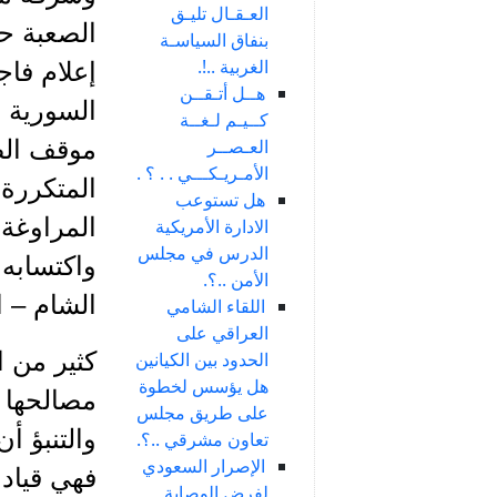
العـقـال تليـق
الصعبة ح
بنفاق السياسـة
الغربية ..!.
إعلام فاج
هــل أتـقــن
السورية ،
كــيـم لـغــة
العـصــر
موقف الضا
الأمـريـكـــي . . ؟ .
المتكررة 
هل تستوعب
المراوغة
الادارة الأمريكية
الدرس في مجلس
واكتسابه 
الأمن ..؟.
الشام – ا
اللقاء الشامي
العراقي على
كثير من ا
الحدود بين الكيانين
هل يؤسس لخطوة
مصالحها ل
على طريق مجلس
والتنبؤ أ
تعاون مشرقي ..؟.
الإصرار السعودي
فهي قيادة
لفرض الوصاية