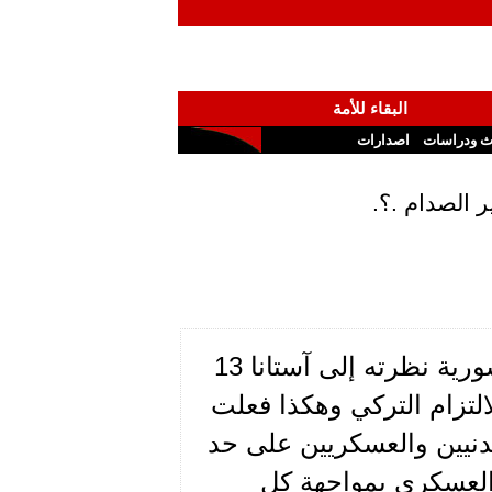
البقاء للأمة
ث ودراسات
اصدارات
ر الصدام .؟.
في مقال الاسبوع الماضي شاركت أسد الدبلوماسية السورية نظرته إلى آستانا 13
لتزام التركي وهكذا فعلت
لمدنيين والعسكريين على حد
 العسكري بمواجهة كل