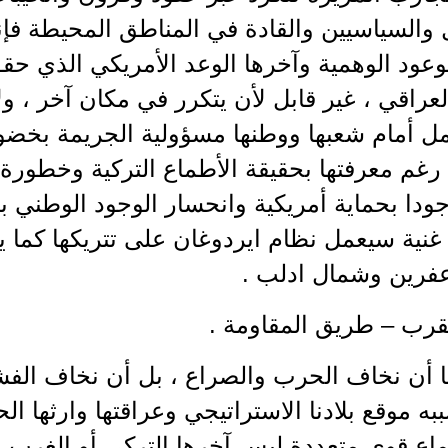
والسياسيين والقادة في المناطق المحيطة فإن
وعود الوهمية وآخرها الوعد الأمريكي الذي ح
عراقي ، غير قابل لأن يتكرر في مكان آخر ، ول
 أمام شعبها ووطنها مسؤولية الجريمة بخضوعه
 رغم معرفتها بحقيقة الأطماع التركية وخطور
ودا بحماية أمريكية وانحسار الوجود الوطني بم
نية سيعمل نظام ايردوغان على تتريكها كما
عفرين وشمال ادلب .
قرب – طريق المقاومة .
 أن نخاف الحرب والصراع ، بل أن نخاف الفشل .
ببه موقع بلادنا الاستراتيجي وعراقتها وارثها ا
ع قوى متعددة ليس آخرها التركي أو الغرب 