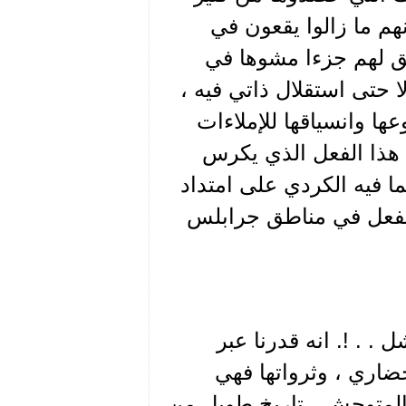
هم ما زالوا يقعون في
قق لهم جزءا مشوها في
ا حتى استقلال ذاتي فيه ،
ا وانسياقها للإملاءات
ة هذا الفعل الذي يكرس
ا فيه الكردي على امتداد
 يفعل في مناطق جرابلس
 . !. انه قدرنا عبر
لحضاري ، وثرواتها فهي
المتوحش ، تاريخ طويل من