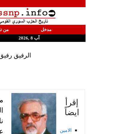
مدخل
من تا
آب 8 ,2026
الرفيق رفيق 
م
إقرأ
ايضاً
ال
الامين
عل