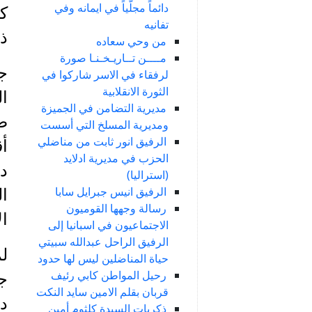
دائماً مجلّياً في ايمانه وفي
كا
تفانيه
ذلك عام
من وحي سعاده
مــــن تــاريـخـنـا صورة
جد
لرفقاء في الاسر شاركوا في
الثورة الانقلابية
ا
مديرية التضامن في الجميزة
صي
ومديرية المسلخ التي أسست
الرفيق انور ثابت من مناضلي
أق
الحزب في مديرية ادلايد
د
(استراليا)
الرفيق انيس جبرايل سابا
ا
رسالة وجهها القوميون
ا
الاجتماعيون في اسبانيا إلى
الرفيق الراحل عبدالله سبيتي
لم
حياة المناضلين ليس لها حدود
رحيل المواطن كابي رئيف
قربان بقلم الامين سايد النكت
دو
ذكريات السيدة كلثوم أمين