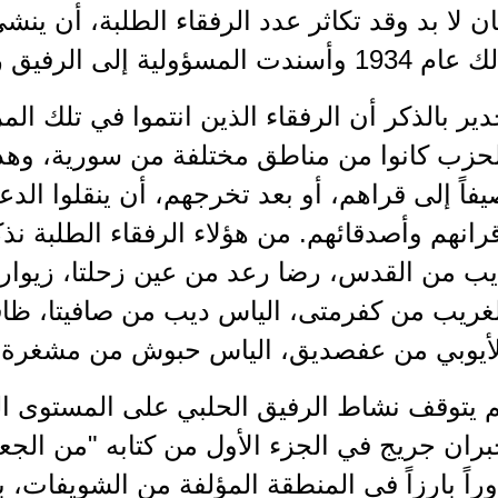
ن لا بد وقد تكاثر عدد الرفقاء الطلبة، أن ينش
 1934 وأسندت المسؤولية إلى الرفيق رفيق الحلبي .
ير بالذكر أن الرفقاء الذين انتموا في تلك ال
لحزب كانوا من مناطق مختلفة من سورية، وهذا
فاً إلى قراهم، أو بعد تخرجهم، أن ينقلوا الدع
رانهم وأصدقائهم. من هؤلاء الرفقاء الطلبة نذ
يب من القدس، رضا رعد من عين زحلتا، زيوار
لغريب من كفرمتى، الياس ديب من صافيتا، ظاف
لأيوبي من عفصديق، الياس حبوش من مشغرة 
 يتوقف نشاط الرفيق الحلبي على المستوى الط
راً بارزاً في المنطقة المؤلفة من الشويفات،