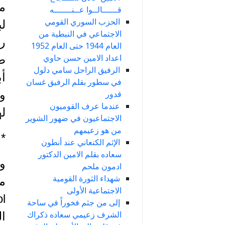
م
قــــــالــوا عــنـــــــه
الحزب السوري القومي
لب
الاجتماعي في النبطية من
ر
العام 1944 حتى العام 1952
اعداد الامين حسن حاوي
ط
الرفيق الراحل سامي دلول
أ
في سطور بقلم الرفيق غسان
ون
قدور
عندما عرف القوميون
له
الاجتماعيون في ضهور الشوير
من هو زعيمهم
*
الإثم الكنعاني عند أنطون
سعاده بقلم الامين الدكتور
ادمون ملحم
شهداء الثورة القومية
الاجتماعية الأولى
إلى من جثم فخوراً في ساحة
الشرف زعيمي سعاده ذكراك