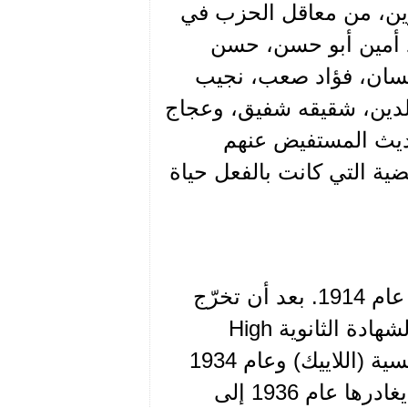
ين، من معاقل الحزب في
مد أمين أبو حسن، حسن
سان، فؤاد صعب، نجيب
لدين، شقيقه شفيق، وعجاج
حديث المستفيض عنهم
ة التي كانت بالفعل حياة
ولد الرفيق رفيق يوسف الحلبي(2) في بشامون عام 1914. بعد أن تخرّج
من مدرسة سوق الغرب عام 1932 حائزاً على الشهادة الثانوية High
school تابع دراسته في المدرسة العلمانية الفرنسية (اللاييك) وعام 1934
التحق بالجامعة الأميركية ليمضي فيها سنتين ثم يغادرها عام 1936 إلى