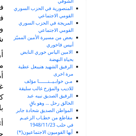
الشوفي
في
المنصورية في الحزب السوري
القومي الاجتماعي
ف
المريجة في الحزب السوري
وت
القومي الاجتماعي
بعض من مسيرة الأمين المميّز
شا
أنيس فاخوري
الامين الياس خوري النابض
بحياة النهضة
من
الرفيق الشهيد هنيبعل عطية
مرة اخرى
أد
مـن خوابـيــنــــــا مؤلف
غا
للاديب والمؤرخ غالب سليقة
الرفيق الصديق نبيه عبد
كو
الخالق رحل ... وهو باقٍ
با
المواطن الصديق شحادة جابر
مقاطع من خطـاب الزعيـم
أث
في حلب 1948/11/23
أيها القوميون الاجتماعيون(*)
ح