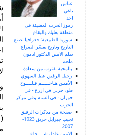
عباس
ش
ياغي
أه
احد
رموز الحزب المضيئة في
ال
منطقة بعلبك والبقاع
ال
سورية الطبيعية: جغرافيا تصنع
التاريخ وتاريخ يفسّر الصراع
ا
بقلم الامين الدكتور ادمون
تو
ملحم
بالمحبة نقترب من سعادة
لا
رحيل الرفيق عطا السهوي
الأميـن هـاجـــــم فـلــــوح
وإ
طود حزبي في ازرع - في
ا
حوران - في الشام وفي مركز
الحزب
بش
صفحة من مذكرات الرفيق
(ا
نجيب جبرايل حريق 1923-
2007
من
الامين عادل شــــجاع