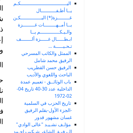
اليـــــــــــــــــــــــــــــــكـم
ال
يــا أطـفــــــــــال
غــــــــزة(*) اليــــــــــــــكـن
ش
يــا أمــهــــــــات غــــــــزة
ذ
والـيـكـــــــــــــم يــا
إع
ابـطـــــال غـــــزة ألـــــــف
تـحـيـــــة ...
وث
الممثل والكاتب المسرحي
الرفيق محمد شامل
ال
الرفيق حسن القطريب
الباحث واللغوي والأديب
باب الوثائــق - تعميم عمدة
الداخلية عدد 30-40 تاريخ 04-
نا
02-1972
ا
تاريخ الحزب في السلمية
-الجزء الأول-بقلم الرفيق
غسان مشهور قدور
ال
مؤلـف نشـيـد "عالى الوادي"
الـرفيـق الشاعر شـكيب احـمد