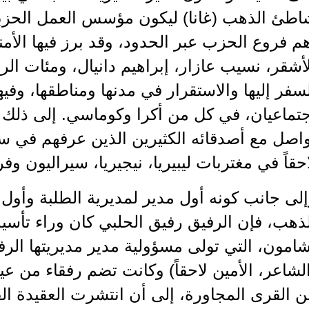
اطئ الذهب (غانا) ليكون مؤسس العمل الحزبي 
م فروع الحزب عبر الحدود، وقد برز فيها الأمن
أشقر، نسيب عازار، إبراهيم دانيال، ومئات الرف
سفر إليها والاستقرار في مدنها ومناطقها، وفي
جتماعيان، في كل من أكرا وكوماسي. إلى ذلك 
اصل مع أصدقائه الكثيرين الذين عرفهم في س
حقاً في مغتربات ليبيريا، نيجيريا، سيراليون وفرن
لى جانب كونه أول مدير لمديرية الطلبة وأو
لذهب، فإن الرفيق رفيق الحلبي كان وراء تأس
امون، التي تولى مسؤولية مدير مديريتها الرف
لشاعر، الأمين لاحقاً) وكانت تضم رفقاء من 
 القرى المجاورة، إلى أن انتشرت العقيدة الق