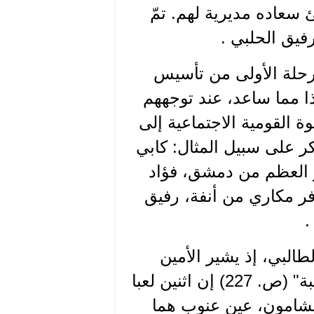
ئ سعاده مديرية لهم. تمّ
مرحلة الأولى من تأسيس
 مما ساعد، عند توجههم
وة القومية الاجتماعية إلى
كر على سبيل المثال: كابي
 العظم من دمشق، فؤاد
ر مكاري من أنفة، رفيق
.
البي، إذ يشير الأمين
جبران جريج في الجزء الأول من كتابه "من الجعبة" (ص. 227) إن اثنين لعبا
 بشامون، عين عنوب هما