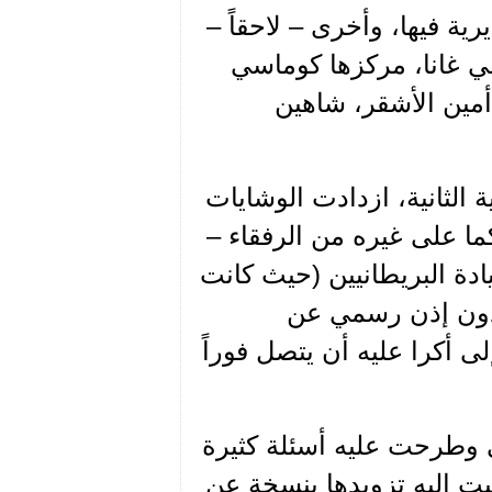
ة فيها، وأخرى – لاحقاً –
ي غانا، مركزها كوماسي
أمين الأشقر، شاهين
العالمية الثانية، ازدادت الوشايات
ما على غيره من الرفقاء –
دة البريطانيين (حيث كانت
د دون إذن رسمي عن
ى أكرا عليه أن يتصل فوراً
ي وطرحت عليه أسئلة كثيرة
 إليه تزويدها بنسخة عن