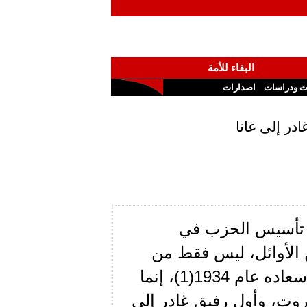
البقاء للأمة
ث ودراسات
اصدارات
در إلى غانا
ي تأسيس الحزب في
 الأوائل، ليس فقط من
ناحية تاريخ الانتماء، وهو قد أدى القسم على يد سعاده عام 1934(1)، إنما
روت، وأول رفيق غادر إلى