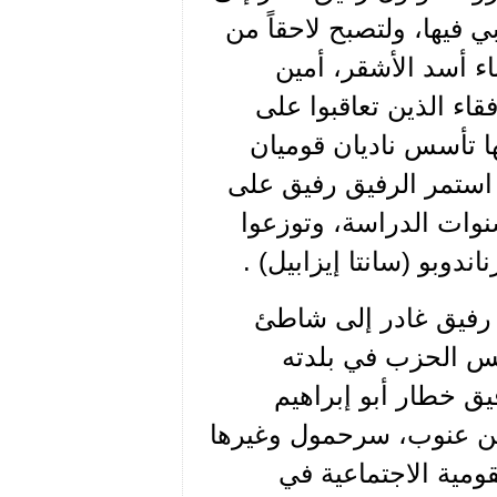
فيها، ولتصبح لاحقاً من
اء أسد الأشقر، أمين
قاء الذين تعاقبوا على
ها تأسس ناديان قوميان
استمر الرفيق رفيق على
نوات الدراسة، وتوزعوا
اندوبو (سانتا إيزابيل) .
ل رفيق غادر إلى شاطئ
يس الحزب في بلدته
يق خطار أبو إبراهيم
عين عنوب، سرحمول وغيرها
ومية الاجتماعية في