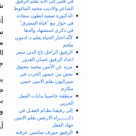
في قلبي إلى الأبد بقلم الرفيق
ش
الشاعر والاديب محمد الماغوط
الدكتورة صفية انطون سعادة
أث
في حوار مع "قناة المشرق"
في ذكرى استشهاد والدها
س
لأنَّه اختار الحياة بقلم د. ادمون
مت
ملحم
الرفيق الراحل تاج الدين سفر
ال
اعداد الرفيق غسان القدور
جب
مزيد عن الأمين محمد معتوق
بعض من حضور الحزب في
بع
سيراليون بقلم الامين حسن
مكارم
منطقة حاصبيا بدايات العمل
بم
الحزبي
ول
إلى رفيقنا نظـام العقـل في
ذكــــــراه الاربعين بقلم الامين
جهاد العقل
أو
الرفيق جوزف ساسين عرفته