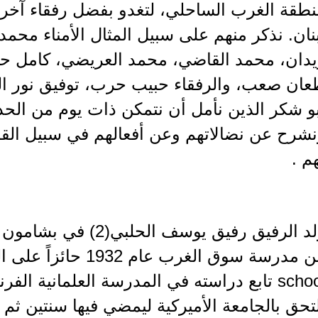
نطقة الغرب الساحلي، لتغدو بفضل رفقاء آخر
نان. نذكر منهم على سبيل المثال الأمناء مح
يدان، محمد القاضي، محمد العريضي، كامل ح
عان صعب، والرفقاء حبيب حرب، توفيق نور ا
بو شكر الذين نأمل أن نتمكن ذات يوم من ال
شرح عن نضالاتهم وعن أفعالهم في سبيل القضي
م .