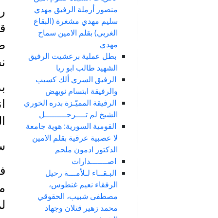
منصور أرملة الرفيق مهدي
سليم مهدي مشغرة (البقاع
ق
الغربي) بقلم الامين سماح
ط
مهدي
بطل عملية برعشيت الرفيق
نس
الشهيد طالب ابو ريا
الرفيق السري ألك كسيب
ب
والرفيقة ابتسام نويهض
الرفيقة المميّـزة بدره الخوري
ان
الشيخ لم تــــرحـــــــــل
ال
القومية السورية: هوية جامعة
لا عصبية عرقية بقلم الامين
س
الدكتور ادمون ملحم
اصـــــــدارات
البـقــاء لـلأمـــة رحيل
الرفقاء نعيم غنطوس،
م
مصطفى شبيب، الحقوقي
لم
محمد زهير قتلان وجهاد