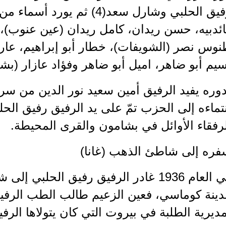
رفيق الحلبي وشارل سعد(4) ثم ي
ائدبيه، حسن ريدان، كامل ريدان (عين عنوب)
نوس نصر (الشويفات)، خطار أبو إبراهيم، عار
يم أبو ضاهر، اميل أبو ضاهر وفؤاد عازار (بش
دوره يفيد الرفيق أمين سعيد نور الدين من س
تماءه إلى الحزب تمّ على يد الرفيق رفيق الحل
رفقاء الأوائل في بشامون والقرى المحيطة.
فره إلى شاطئ الذهب (غانا)
دينة كوماسي، فعين الزعيم طالب الطب الرفيق
ديرية الطلبة في بيروت التي كان يتولاها الرفي