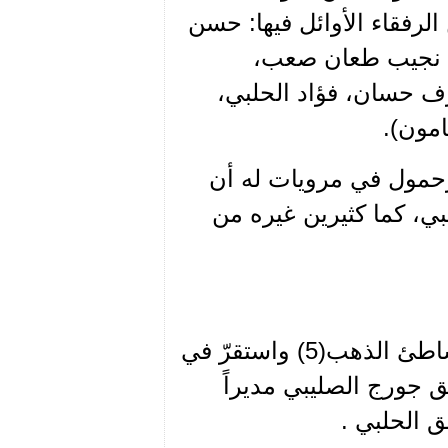
ورد أسماء من الرفقاء الأوائل فيها: حسن
، نجيب طعان صعب،
ف حسان، فؤاد الحلبي،
امون).
رحمول في مرويات له أن
بي، كما كثيرين غيره من
في العام 1936 غادر الرفيق رفيق الحلبي إلى شاطئ الذهب(5) واستقرّ في
 جورج الصليبي مديراً
ق الحلبي .