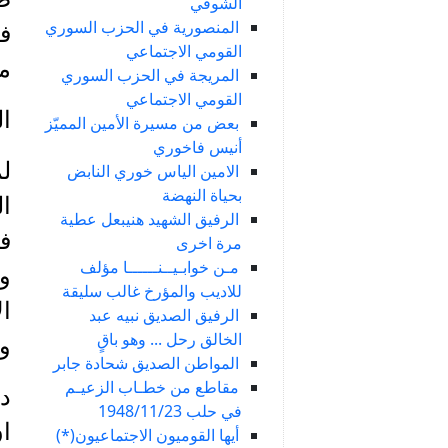
الشوفي
المنصورية في الحزب السوري
فد
القومي الاجتماعي
مذ
المريجة في الحزب السوري
القومي الاجتماعي
ال
بعض من مسيرة الأمين المميّز
أنيس فاخوري
الامين الياس خوري النابض
بحياة النهضة
ال
الرفيق الشهيد هنيبعل عطية
ف
مرة اخرى
مـن خوابـيــنــــــا مؤلف
ول
للاديب والمؤرخ غالب سليقة
ال
الرفيق الصديق نبيه عبد
الخالق رحل ... وهو باقٍ
وا
المواطن الصديق شحادة جابر
مقاطع من خطـاب الزعيـم
دا
في حلب 1948/11/23
ان
أيها القوميون الاجتماعيون(*)