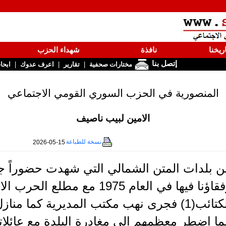
ريخنا
نافذة
شهداء الحزب
إتصل بنا
|
|
|
مختارات صحفية
تقارير
اعرف عدوك
ابحا
المنصورية في الحزب السوري القومي الاجتماعي
الامين لبيب ناصيف
نسخة للطباعة
2026-05-15
ن بلدات المتن الشمالي التي شهدت حضوراً ج
رفقاؤنا فيها في العام 1975 مع 
الكتائب(1) فجرى نهب مكتب المديرية كما من
ا اضطر معظمهم الى مغادرة البلدة مع عائلات