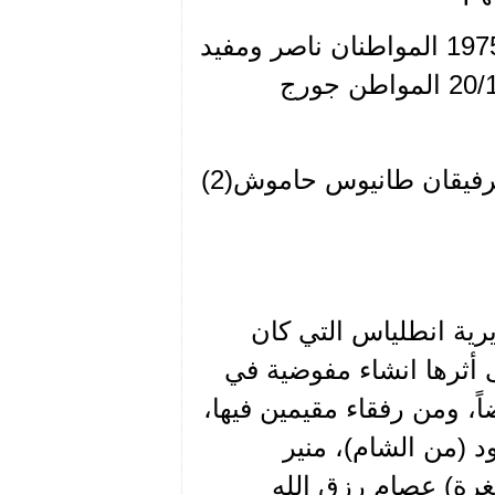
استشهد خلال المعركة في 18 و 19 كانون اول 1975 المواطنان ناصر ومفيد
حاموش واغتيل في جديدة المتن بتاريخ 20/12/1975 المواطن جورج
عنها نحكي استناداً الى المعلومات التي قدمها الرفيقان طانيوس حاموش(2)
في مديرية انطلياس التي كان
 أثرها انشاء مفوضية في
، ومن رفقاء مقيمين فيها،
د (من الشام)، منير
رة) عصام رزق الله