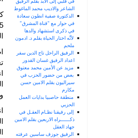
في قلبي إلى الأبد بقلم الرفيق
الشاعر والاديب محمد الماغوط
كا
الدكتورة صفية انطون سعادة
في حوار مع "قناة المشرق"
في ذكرى استشهاد والدها
ال
لأنَّه اختار الحياة بقلم د. ادمون
ملحم
ا
الرفيق الراحل تاج الدين سفر
اعداد الرفيق غسان القدور
تع
مزيد عن الأمين محمد معتوق
ان
بعض من حضور الحزب في
سيراليون بقلم الامين حسن
ال
مكارم
وا
منطقة حاصبيا بدايات العمل
الحزبي
ان
إلى رفيقنا نظـام العقـل في
ذكــــــراه الاربعين بقلم الامين
جهاد العقل
الرفيق جوزف ساسين عرفته