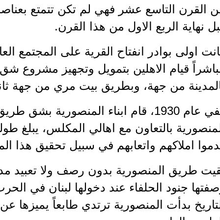
 القرن التاسع عشر فهي لم تكن تتمتع بعناصر 
ل نهاية الربع الاول من هذا القرن.
نت اولى بوادر انفتاح القرية على المجتمع العام
اشراً قيام الاهلين بتمويل وتجهيز مشروع ش
لمدينة من جهة، وبطريق بيت مري من جهة ثاني
ففي عام 1930، قام ابناء المنصورية ب
منصورية بالتعاون مع اهالي المكلس، يبلغ طول
موا املاكهم واتعابهم في سبيل تحقيق هذا ال
قيت طريق المنصورية بدون رصف ولا تعبيد مد
فتها جنود الحلفاء عند دخولها لبنان في الحرب 
تاريخ بدأت المنصورية ترتدي طابعاً يميزها عن 