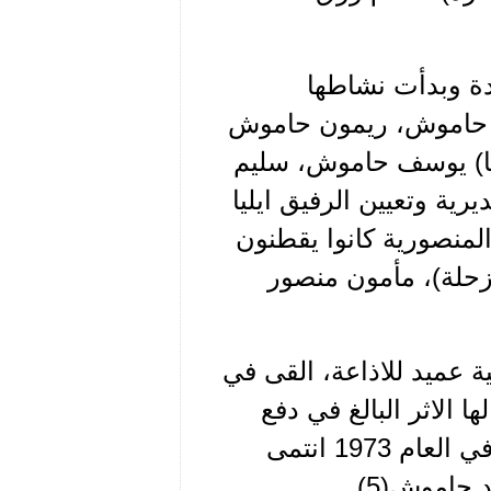
دة وبدأت نشاطها
: بارد حاموش، ريمون حاموش
يا) يوسف حاموش، سليم
رية وتعيين الرفيق ايليا
المنصورية كانوا يقطنون
زحلة)، مأمون منصور
ولية عميد للاذاعة، القى في
محاضرة عقائدية شاملة(4) كان لها الاثر البالغ في دفع
المديرية الى المزيد من النشاط، والانتماءات، وفي العام 1973 انتمى
حاموش(5).