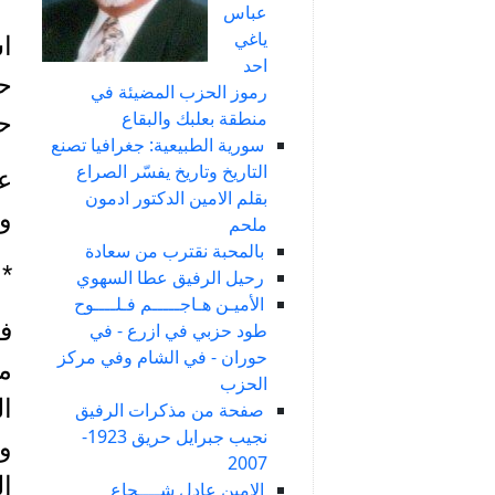
عباس
ياغي
احد
رموز الحزب المضيئة في
منطقة بعلبك والبقاع
ح
سورية الطبيعية: جغرافيا تصنع
التاريخ وتاريخ يفسّر الصراع
بقلم الامين الدكتور ادمون
وإ
ملحم
بالمحبة نقترب من سعادة
*
رحيل الرفيق عطا السهوي
الأميـن هـاجـــــم فـلــــوح
طود حزبي في ازرع - في
حوران - في الشام وفي مركز
مد
الحزب
ال
صفحة من مذكرات الرفيق
نجيب جبرايل حريق 1923-
ول
2007
ا
الامين عادل شــــجاع