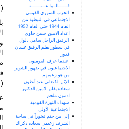
قــــــالــوا عــنـــــــه
(ا
الحزب السوري القومي
الاجتماعي في النبطية من
با
العام 1944 حتى العام 1952
اعداد الامين حسن حاوي
الرفيق الراحل سامي دلول
و
في سطور بقلم الرفيق غسان
ال
قدور
عندما عرف القوميون
صا
الاجتماعيون في ضهور الشوير
ف
من هو زعيمهم
الإثم الكنعاني عند أنطون
(
سعاده بقلم الامين الدكتور
ادمون ملحم
شهداء الثورة القومية
الاجتماعية الأولى
إلى من جثم فخوراً في ساحة
الشرف زعيمي سعاده ذكراك
ال