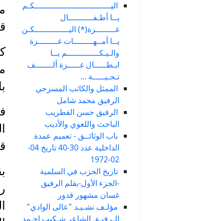
اليـــــــــــــــــــــــــــــــكـم
من
يــا أطـفــــــــــال
قب
غــــــــزة(*) اليــــــــــــــكـن
يــا أمــهــــــــات غــــــــزة
كا
والـيـكـــــــــــــم يــا
ابـطـــــال غـــــزة ألـــــــف
مب
تـحـيـــــة ...
با
الممثل والكاتب المسرحي
الرفيق محمد شامل
الرفيق حسن القطريب
الباحث واللغوي والأديب
ال
باب الوثائــق - تعميم عمدة
قد
الداخلية عدد 30-40 تاريخ 04-
02-1972
ب
تاريخ الحزب في السلمية
-الجزء الأول-بقلم الرفيق
رص
غسان مشهور قدور
ال
مؤلـف نشـيـد "عالى الوادي"
الـرفيـق الشاعر شـكيب احـمد