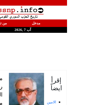
مدخل
من تا
آب 7 ,2026
م
إقرأ
ايضاً
الامين
مم