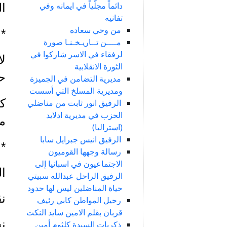
دائماً مجلّياً في ايمانه وفي
ال
تفانيه
من وحي سعاده
*
مــــن تــاريـخـنـا صورة
لرفقاء في الاسر شاركوا في
لا
الثورة الانقلابية
حا
مديرية التضامن في الجميزة
ومديرية المسلخ التي أسست
ك
الرفيق انور ثابت من مناضلي
الحزب في مديرية ادلايد
مش
(استراليا)
الرفيق انيس جبرايل سابا
*
رسالة وجهها القوميون
الاجتماعيون في اسبانيا إلى
ال
الرفيق الراحل عبدالله سبيتي
حياة المناضلين ليس لها حدود
نق
رحيل المواطن كابي رئيف
قربان بقلم الامين سايد النكت
نش
ذكريات السيدة كلثوم أمين