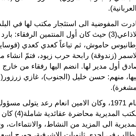
لعربانية).
درت المفوضية الى استئجار مكتب لها في البل
الاذاعي(3) حيث كان أول المنتمين الرفقاء
طانيوس حاموش، ثم تباعاً كعدي كعدي (قوسا
اسمر (زندوقة) رابحة حرب زيود، فتمّ انشاء مدي
دق أول مدير لها. انضم اليها رفقاء من خارج 
يها، منهم: حسن خليل (الجنوب)، غازي زرزور(
مشغرة).
عام 1971، وكان الامين انعام رعد يتولى مسؤ
مكتب المديرية 
طالب في احدى ثانويات الاشرفية، جورج اسعد 