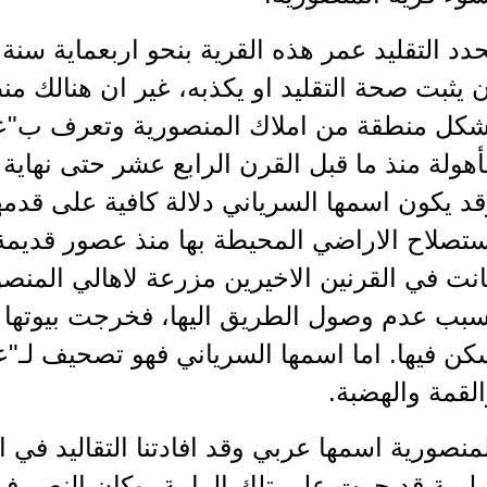
دد التقليد عمر هذه القرية بنحو اربعماية سنة
 يثبت صحة التقليد او يكذبه، غير ان هنالك منط
شكل منطقة من املاك المنصورية وتعرف ب"عيل
هولة منذ ما قبل القرن الرابع عشر حتى نهاية 
د يكون اسمها السرياني دلالة كافية على قدمها،
تصلاح الاراضي المحيطة بها منذ عصور قديمة،
نت في القرنين الاخيرين مزرعة لاهالي المنصوري
سبب عدم وصول الطريق اليها، فخرجت بيوتها 
ن فيها. اما اسمها السرياني فهو تصحيف لـ"علا
لقمة والهضبة.
منصورية اسمها عربي وقد افادتنا التقاليد في 
يبية قد جرت على تلك الرابية، وكان النصر ف