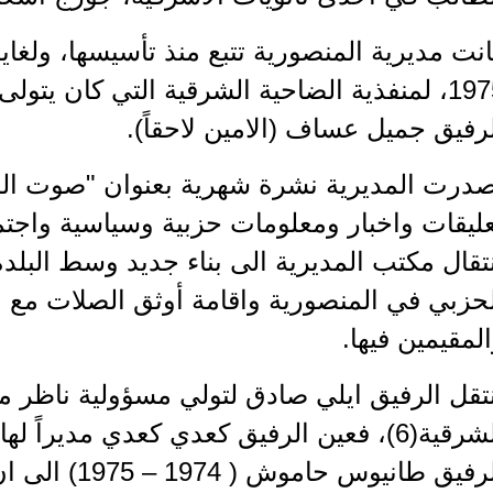
نت مديرية المنصورية تتبع منذ تأسيسها، ولغاية
1975، لمنفذية الضاحية الشرقية التي كان يتول
رفيق جميل عساف (الامين لاحقاً).
صدرت المديرية نشرة شهرية بعنوان "صوت المن
ليقات واخبار ومعلومات حزبية وسياسية واجت
تقال مكتب المديرية الى بناء جديد وسط البلد
حزبي في المنصورية واقامة أوثق الصلات مع الع
لمقيمين فيها.
تقل الرفيق ايلي صادق لتولي مسؤولية ناظر ما
الشرقية(6)، فعين الرفيق كعدي كعدي مديراً 
الرفيق طانيوس 