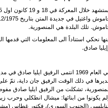
اموش. تلك البلدة هي المنصورية.
يليا صادق.
في العام 1969 انتمى الرفيق ايليا صادق 
يرها في ذلك الوقت الرفيق جان داية، تمّ على
منصورية، تشكلت من الرفيق ايليا صادق مفوضاً
م يكونوا من ابنائها: ميشال انطكلي وحرب زيو
لنابلسي (الجنوب السوري)، فكتور غطاس (مشغ