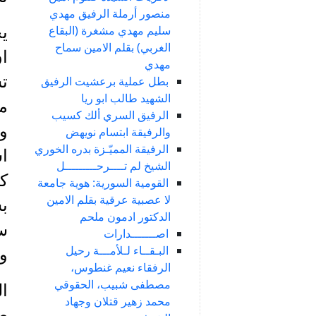
منصور أرملة الرفيق مهدي
سليم مهدي مشغرة (البقاع
يح
الغربي) بقلم الامين سماح
ان
مهدي
ت
بطل عملية برعشيت الرفيق
الشهيد طالب ابو ريا
مأ
الرفيق السري ألك كسيب
وق
والرفيقة ابتسام نويهض
الرفيقة المميّـزة بدره الخوري
اس
الشيخ لم تــــرحـــــــــل
كا
القومية السورية: هوية جامعة
لا عصبية عرقية بقلم الامين
ب
الدكتور ادمون ملحم
سك
اصـــــــدارات
البـقــاء لـلأمـــة رحيل
وا
الرفقاء نعيم غنطوس،
مصطفى شبيب، الحقوقي
ال
محمد زهير قتلان وجهاد
صل