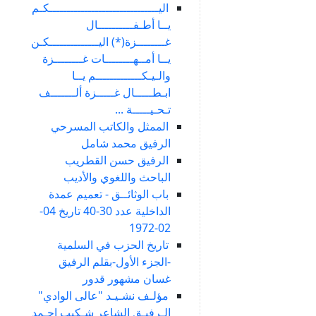
اليـــــــــــــــــــــــــــــــكـم
يــا أطـفــــــــــال
غــــــــزة(*) اليــــــــــــــكـن
يــا أمــهــــــــات غــــــــزة
والـيـكـــــــــــــم يــا
ابـطـــــال غـــــزة ألـــــــف
تـحـيـــــة ...
الممثل والكاتب المسرحي
الرفيق محمد شامل
الرفيق حسن القطريب
الباحث واللغوي والأديب
باب الوثائــق - تعميم عمدة
الداخلية عدد 30-40 تاريخ 04-
02-1972
تاريخ الحزب في السلمية
-الجزء الأول-بقلم الرفيق
غسان مشهور قدور
مؤلـف نشـيـد "عالى الوادي"
الـرفيـق الشاعر شـكيب احـمد