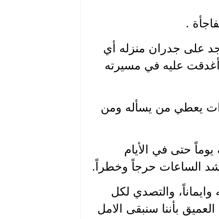
اجأة .
جد على جدران منزله أي
ي أغدقت عليه في مسيرته
ات يعطي من يسأله ومن
يوماً حتى في الأيام
د الساعات حرجاً وخطراً.
وايماناً، والتصدي لكل
 العميق بأننا سنبقى الامل