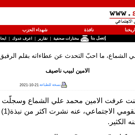
ريخنا
نافذة
شهداء الحزب
إتصل بنا
|
|
|
مختارات صحفية
تقارير
اعرف عدوك
ابحا
لي الشماع، ما احبّ التحدث عن عطاءاته بقلم الرف
الامين لبيب ناصيف
نسخة للطباعة
2021-10-21
نت عرفت الامين محمد علي الشماع وسجلّت له 
القو
ه الكثير.