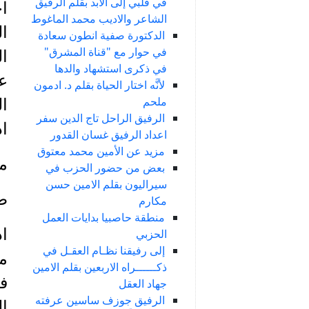
في قلبي إلى الأبد بقلم الرفيق
اح
الشاعر والاديب محمد الماغوط
ا
الدكتورة صفية انطون سعادة
في حوار مع "قناة المشرق"
ال
في ذكرى استشهاد والدها
عظ
لأنَّه اختار الحياة بقلم د. ادمون
ملحم
ا
الرفيق الراحل تاج الدين سفر
اذ
اعداد الرفيق غسان القدور
مزيد عن الأمين محمد معتوق
ما
بعض من حضور الحزب في
سيراليون بقلم الامين حسن
طو
مكارم
منطقة حاصبيا بدايات العمل
ا
الحزبي
إلى رفيقنا نظـام العقـل في
م
ذكــــــراه الاربعين بقلم الامين
في
جهاد العقل
الرفيق جوزف ساسين عرفته
ال