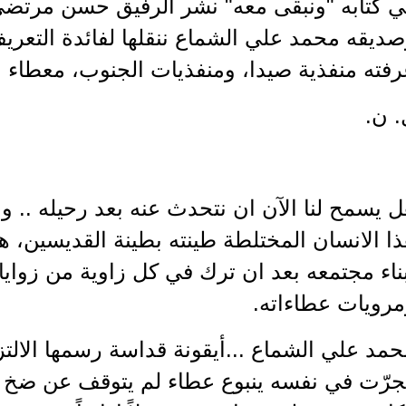
ي كتابه "ونبقى معه" نشر الرفيق حسن مرتضى
ديقه محمد علي الشماع ننقلها لفائدة التعريف
فته منفذية صيدا، ومنفذيات الجنوب، معطاء بل
. ن.
 يسمح لنا الآن ان نتحدث عنه بعد رحيله .. ولا
ا الانسان المختلطة طينته بطينة القديسين، 
ناء مجتمعه بعد ان ترك في كل زاوية من زوايا
مرويات عطاءاته.
مد علي الشماع ...أيقونة قداسة رسمها الالتز
رّت في نفسه ينبوع عطاء لم يتوقف عن ضخ مع