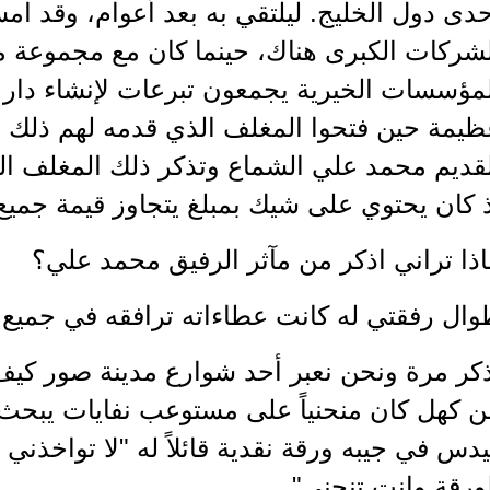
دى دول الخليج. ليلتقي به بعد أعوام، وقد ام
لشركات الكبرى هناك، حينما كان مع مجموعة 
مؤسسات الخيرية يجمعون تبرعات لإنشاء دار لل
يمة حين فتحوا المغلف الذي قدمه لهم ذلك ال
لقديم محمد علي الشماع وتذكر ذلك المغلف ال
 كان يحتوي على شيك بمبلغ يتجاوز قيمة جميع 
ذا تراني اذكر من مآثر الرفيق محمد علي؟
ال رفقتي له كانت عطاءاته ترافقه في جميع ح
ذكر مرة ونحن نعبر أحد شوارع مدينة صور كيف
ن كهل كان منحنياً على مستوعب نفايات يبحث 
دس في جيبه ورقة نقدية قائلاً له "لا تواخذن
ورقة وانت تنحني".