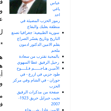
ف
عباس
ياغي
وص
احد
عر
رموز الحزب المضيئة في
منطقة بعلبك والبقاع
ل
سورية الطبيعية: جغرافيا تصنع
التاريخ وتاريخ يفسّر الصراع
*
بقلم الامين الدكتور ادمون
ملحم
بالمحبة نقترب من سعادة
هل
رحيل الرفيق عطا السهوي
هذ
الأميـن هـاجـــــم فـلــــوح
أب
طود حزبي في ازرع - في
حوران - في الشام وفي مركز
و
الحزب
صفحة من مذكرات الرفيق
مح
نجيب جبرايل حريق 1923-
فج
2007
الامين عادل شــــجاع