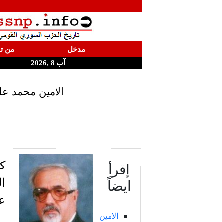
مدخل
من تا
آب 8 ,2026
الامين محمد ع
ك
إقرأ
ايضاً
عن
الامين