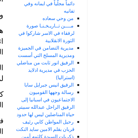
دائماً مجلّياً في ايمانه وفي
تفانيه
وا
من وحي سعاده
مــــن تــاريـخـنـا صورة
هذ
لرفقاء في الاسر شاركوا في
الثورة الانقلابية
اث
مديرية التضامن في الجميزة
ال
ومديرية المسلخ التي أسست
الرفيق انور ثابت من مناضلي
ا
الحزب في مديرية ادلايد
(استراليا)
لم
الرفيق انيس جبرايل سابا
رسالة وجهها القوميون
كا
الاجتماعيون في اسبانيا إلى
ا
الرفيق الراحل عبدالله سبيتي
حياة المناضلين ليس لها حدود
فب
رحيل المواطن كابي رئيف
قربان بقلم الامين سايد النكت
ال
ذكريات السيدة كلثوم أمين