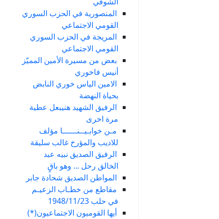
الشوفي
المنصورية في الحزب السوري
القومي الاجتماعي
المريجة في الحزب السوري
القومي الاجتماعي
بعض من مسيرة الأمين المميّز
أنيس فاخوري
الامين الياس خوري النابض
بحياة النهضة
الرفيق الشهيد هنيبعل عطية
مرة اخرى
مـن خوابـيــنــــــا مؤلف
للاديب والمؤرخ غالب سليقة
الرفيق الصديق نبيه عبد
الخالق رحل ... وهو باقٍ
المواطن الصديق شحادة جابر
مقاطع من خطـاب الزعيـم
في حلب 1948/11/23
أيها القوميون الاجتماعيون(*)