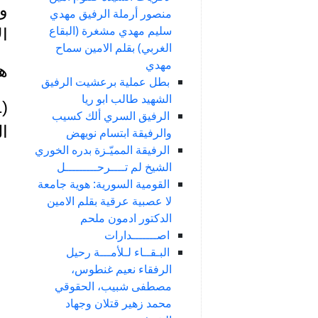
وا
منصور أرملة الرفيق مهدي
سليم مهدي مشغرة (البقاع
ا
الغربي) بقلم الامين سماح
مهدي
ه
بطل عملية برعشيت الرفيق
الشهيد طالب ابو ريا
الرفيق السري ألك كسيب
ال
والرفيقة ابتسام نويهض
الرفيقة المميّـزة بدره الخوري
الشيخ لم تــــرحـــــــــل
القومية السورية: هوية جامعة
لا عصبية عرقية بقلم الامين
الدكتور ادمون ملحم
اصـــــــدارات
البـقــاء لـلأمـــة رحيل
الرفقاء نعيم غنطوس،
مصطفى شبيب، الحقوقي
محمد زهير قتلان وجهاد