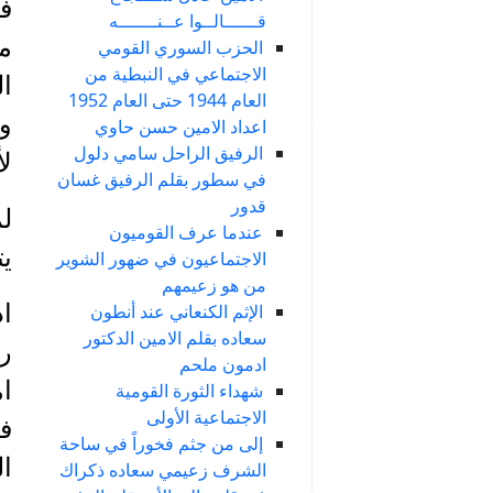
فك
قــــــالــوا عــنـــــــه
من
الحزب السوري القومي
الاجتماعي في النبطية من
ال
العام 1944 حتى العام 1952
وج
اعداد الامين حسن حاوي
الرفيق الراحل سامي دلول
لأ
في سطور بقلم الرفيق غسان
قدور
لم
عندما عرف القوميون
ي
الاجتماعيون في ضهور الشوير
من هو زعيمهم
اذ
الإثم الكنعاني عند أنطون
سعاده بقلم الامين الدكتور
ر
ادمون ملحم
ام
شهداء الثورة القومية
الاجتماعية الأولى
في
إلى من جثم فخوراً في ساحة
ال
الشرف زعيمي سعاده ذكراك