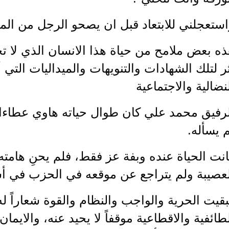
ستعجلني للابتعاد قبل ان يصحو الرجل من المف
ه بعض ملامح من حياة هذا الانسان الذي لا ت
ر لتلك الشهادات والتنويهات والميداليات الت
نضالية والاجتماعية
لرفيق محمد علي كان طوال حياته هاوي عطاء
 يسأله.
نت الحياة عنده وبفة عز فقط، فلم يحنِ هامته 
لعصيبة ولم يتراجع عن موقعه في الحزب في أش
قيت الحرية والواجب والنظام والقوة شعاراً له 
طائفية والاقطاعية موقفاً لا يحيد عنه، والايمان