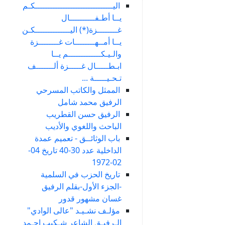
اليـــــــــــــــــــــــــــــــكـم
يــا أطـفــــــــــال
غــــــــزة(*) اليــــــــــــــكـن
يــا أمــهــــــــات غــــــــزة
والـيـكـــــــــــــم يــا
ابـطـــــال غـــــزة ألـــــــف
تـحـيـــــة ...
الممثل والكاتب المسرحي
الرفيق محمد شامل
الرفيق حسن القطريب
الباحث واللغوي والأديب
باب الوثائــق - تعميم عمدة
الداخلية عدد 30-40 تاريخ 04-
02-1972
تاريخ الحزب في السلمية
-الجزء الأول-بقلم الرفيق
غسان مشهور قدور
مؤلـف نشـيـد "عالى الوادي"
الـرفيـق الشاعر شـكيب احـمد