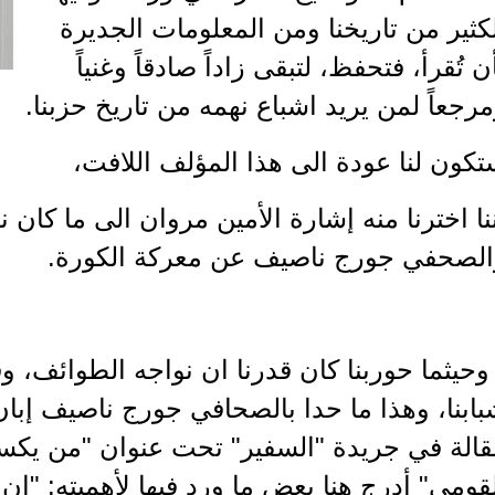
كثير من تاريخنا ومن المعلومات الجديرة
ن تُقرأ، فتحفظ، لتبقى زاداً صادقاً وغنياً
رجعاً لمن يريد اشباع نهمه من تاريخ حزبنا.
كون لنا عودة الى هذا المؤلف اللافت،
نا اخترنا منه إشارة الأمين مروان الى ما كان
الصحفي جورج ناصيف عن معركة الكورة.
وحيثما حوربنا كان قدرنا ان نواجه الطوائف، و
ابنا، وهذا ما حدا بالصحافي جورج ناصيف إبان
قالة في جريدة "السفير" تحت عنوان "من يك
قومي" أدرج هنا بعض ما ورد فيها لأهميته: "