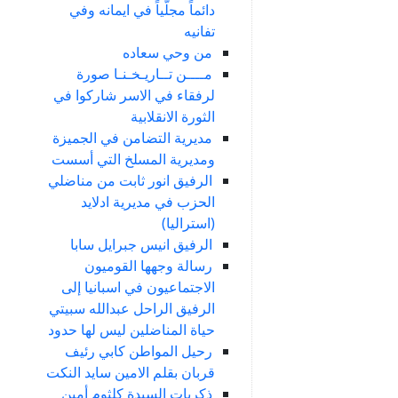
دائماً مجلّياً في ايمانه وفي
تفانيه
من وحي سعاده
مــــن تــاريـخـنـا صورة
لرفقاء في الاسر شاركوا في
الثورة الانقلابية
مديرية التضامن في الجميزة
ومديرية المسلخ التي أسست
الرفيق انور ثابت من مناضلي
الحزب في مديرية ادلايد
(استراليا)
الرفيق انيس جبرايل سابا
رسالة وجهها القوميون
الاجتماعيون في اسبانيا إلى
الرفيق الراحل عبدالله سبيتي
حياة المناضلين ليس لها حدود
رحيل المواطن كابي رئيف
قربان بقلم الامين سايد النكت
ذكريات السيدة كلثوم أمين