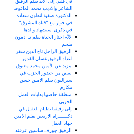
في قلبي إلى الأبد بقلم الرفيق
الشاعر والاديب محمد الماغوط
الدكتورة صفية انطون سعادة
في حوار مع "قناة المشرق"
في ذكرى استشهاد والدها
لأنَّه اختار الحياة بقلم د. ادمون
ملحم
الرفيق الراحل تاج الدين سفر
اعداد الرفيق غسان القدور
مزيد عن الأمين محمد معتوق
بعض من حضور الحزب في
سيراليون بقلم الامين حسن
مكارم
منطقة حاصبيا بدايات العمل
الحزبي
إلى رفيقنا نظـام العقـل في
ذكــــــراه الاربعين بقلم الامين
جهاد العقل
الرفيق جوزف ساسين عرفته