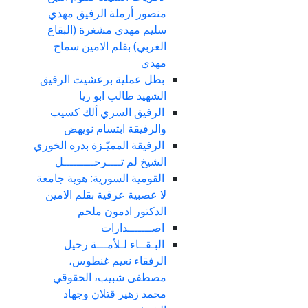
منصور أرملة الرفيق مهدي
سليم مهدي مشغرة (البقاع
الغربي) بقلم الامين سماح
مهدي
بطل عملية برعشيت الرفيق
الشهيد طالب ابو ريا
الرفيق السري ألك كسيب
والرفيقة ابتسام نويهض
الرفيقة المميّـزة بدره الخوري
الشيخ لم تــــرحـــــــــل
القومية السورية: هوية جامعة
لا عصبية عرقية بقلم الامين
الدكتور ادمون ملحم
اصـــــــدارات
البـقــاء لـلأمـــة رحيل
الرفقاء نعيم غنطوس،
مصطفى شبيب، الحقوقي
محمد زهير قتلان وجهاد