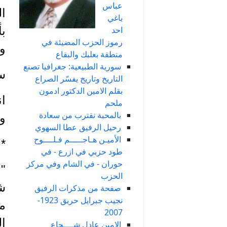
عباس
ال
ياغي
بأ
احد
رموز الحزب المضيئة في
وم
منطقة بعلبك والبقاع
سورية الطبيعية: جغرافيا تصنع
ست
التاريخ وتاريخ يفسّر الصراع
بقلم الامين الدكتور ادمون
ان
ملحم
بالمحبة نقترب من سعادة
و
رحيل الرفيق عطا السهوي
الأميـن هـاجـــــم فـلــــوح
*
طود حزبي في ازرع - في
حوران - في الشام وفي مركز
" 
الحزب
شب
صفحة من مذكرات الرفيق
نجيب جبرايل حريق 1923-
م
2007
ال
الامين عادل شــــجاع