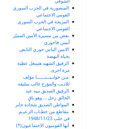
الشوفي
المنصورية في الحزب السوري
القومي الاجتماعي
المريجة في الحزب السوري
القومي الاجتماعي
بعض من مسيرة الأمين المميّز
أنيس فاخوري
الامين الياس خوري النابض
بحياة النهضة
الرفيق الشهيد هنيبعل عطية
مرة اخرى
مـن خوابـيــنــــــا مؤلف
للاديب والمؤرخ غالب سليقة
الرفيق الصديق نبيه عبد
الخالق رحل ... وهو باقٍ
المواطن الصديق شحادة جابر
مقاطع من خطـاب الزعيـم
في حلب 1948/11/23
أيها القوميون الاجتماعيون(*)