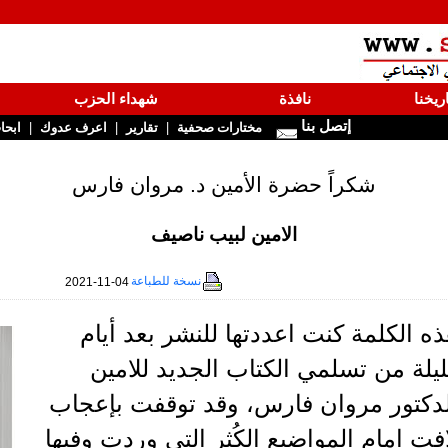
ريخنا
نافذة
شهداء الحزب
إتصل بنا
|
|
|
مختارات صحفية
تقارير
اعرف عدوك
ابحا
شكراً حضرة الأمين د. مروان فارس
الامين لبيب ناصيف
نسخة للطباعة
2021-11-04
ه الكلمة كنت اعددتها للنشر بعد أيام
يلة من تسلمي الكتاب الجديد للامين
لدكتور مروان فارس، وقد توقفت بإعجاب
فت امام المواضيع الكُثر التي وردت وفيها