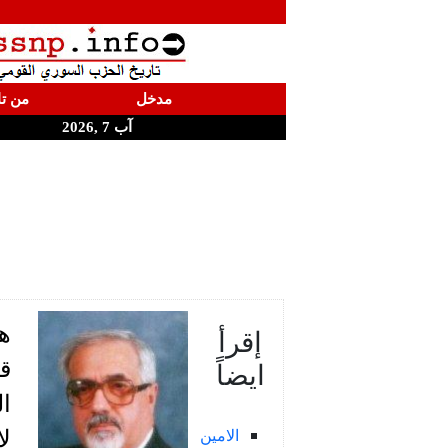
مدخل
من تا
آب 7 ,2026
هذ
إقرأ
ايضاً
قل
ا
الامين
لا