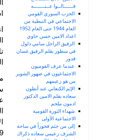
ال
قــــــالــوا عــنـــــــه
استشهد
الحزب السوري القومي
الاجتماعي في النبطية من
العام 1944 حتى العام 1952
اعداد الامين حسن حاوي
ا
الرفيق الراحل سامي دلول
تل
في سطور بقلم الرفيق غسان
قدور
ال
عندما عرف القوميون
الاجتماعيون في ضهور الشوير
من
من هو زعيمهم
س
الإثم الكنعاني عند أنطون
سعاده بقلم الامين الدكتور
عم
ادمون ملحم
ال
شهداء الثورة القومية
الاجتماعية الأولى
إلى من جثم فخوراً في ساحة
الشرف زعيمي سعاده ذكراك