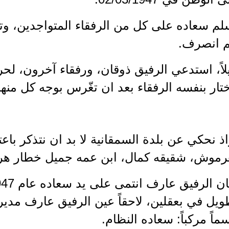
لم سعاده على كل من الرفقاء المتواجدين، وت
م انصرف.
لاً، استدعي الرفيق ذوقان، ورفقاء آخرون، لحر
تار بنفسه الرفقاء بعد ان تغّرس بوجه كل منهم
ذ نحكي عن بلدة السمقانية لا بد ان نتذكر باعت
رموش، شقيقه كمال، ابن عمه جميل خطار ه
يل في بعقلين، لاحقاً عين الرفيق عارف مديراً
ماً مركباً: سعاده النظام.