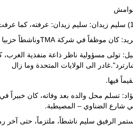
وامش
د: كان موظفاً في شركة TMAوناشطاً حزبيا وفي النقابة .
يل: تولى مسؤولية ناظر ذاعة منفذية الغرب، ك
رترد".غادر الى الولايات المتحدة وما زال
يماً فيها.
اد: تسلم محل والده بعد وفاته، كان خبيراً في
ي شارع الضناوي – المصيطبة.
تمر الرفيق سليم ناشطاً، ملتزماً، حتى آخر ر