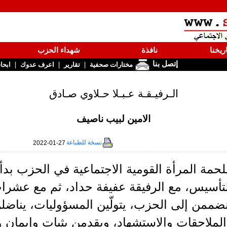
ريخنا
نافذة
شهداء الحزب
إتصل بنا
|
|
|
مختارات صحفية
تقارير
اعرف عدوك
ابحا
الـرفيـقـة عـبـلا حـلاوي صـادق
الامين لبيب ناصيف
نسخة للطباعة
2022-01-27
حمة المرأة القومية الاجتماعية في الحزب بد
لتأسيس، مع الرفيقة عفيفة حداد، ثم مع عشرا
ضممن إلى الحزب، يتولّين المسؤوليات، يناضلن
لملاحقات والاستشهاد، ويقدمن بثبات وإيمان و