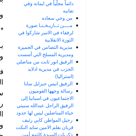
دائماً مجلّياً في ايمانه وفي
تفانيه
وت
من وحي سعاده
مــــن تــاريـخـنـا صورة
*
لرفقاء في الاسر شاركوا في
الثورة الانقلابية
مديرية التضامن في الجميزة
ومديرية المسلخ التي أسست
وانتم
الرفيق انور ثابت من مناضلي
الحزب في مديرية ادلايد
في
(استراليا)
الرفيق انيس جبرايل سابا
رسالة وجهها القوميون
سل
الاجتماعيون في اسبانيا إلى
ر
الرفيق الراحل عبدالله سبيتي
حياة المناضلين ليس لها حدود
رحيل المواطن كابي رئيف
ود
قربان بقلم الامين سايد النكت
ذكريات السيدة كلثوم أمين
ح