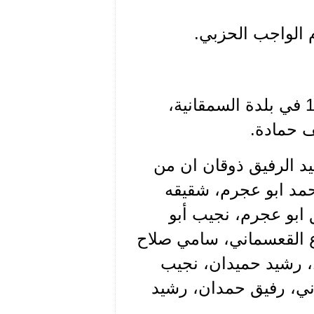
م الواجب الحزبي.
بدوره ولد الرفيق ذوقان يوسف صادق عام 1923 في بلدة السمقانية،
يد الرفيق ذوقان ان من
ام 1942، يذكر داود محمد ابو عجرم، شقيقه
ابو عجرم، نجيب أبو
 القعسماني، سامي صلاح
الدين وكان من حرس الزعيم عام 1948 – 1949، رشيد حميدان، نجيب
اني، رفيق حمدان، رشيد