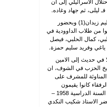
تلال الاسرائيلي إلى ان
انتمت الرفيقة عبلا عام 1958 على يد الرفيق سليم زيدان(1) وبحضور
ا من طلاب الداوودية في
حلبي، كمال الحلبي، فيصل
 ياغي وفريد سليم حمزة.
ا في حديث إلى الامين
ريخ الحزب في الشوف، ان
 المناوئة للمشرف على
رفقاء كانوا يقيمون
الاحتفالات في المناسبات الحزبية. تتذكر انه في السنة الدراسية 1958 –
 حضر الاستاذ شكيب النكدي