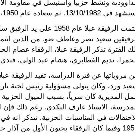
داوودية ونشط حزبياً واستبسل في مقاومة الاح
 في 13/10/1982. ثم سعاده عام 1950، فـ ليلى، ثم جهاد وغاده.
لرفيقين سعيد نصر وعاطف ضو. من الذين انتمو
ك الفترة تذكر الرفيقة عبلا، الرفقاء عصام ال
حمرا، نديم الفطايري، هشام عبد الولي، فندي
 مروياتها عن فترة الدراسة، تفيد الرفيقة عبل
عيد ورد، وكان يتولى مسؤولية رئيس لجنة تا
ل المديرية كان سرياً، بسبب الميول الحزبية
مدرسة، الاستاذ عارف النكدي. رغم ذلك فإن ال
1959 وفيما كان الرفقاء يحيون الأول من آذار