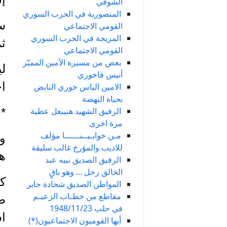
الشوفي
المنصورية في الحزب السوري
س
القومي الاجتماعي
المريجة في الحزب السوري
ث
القومي الاجتماعي
بعض من مسيرة الأمين المميّز
لي
أنيس فاخوري
اخ
الامين الياس خوري النابض
بحياة النهضة
الرفيق الشهيد هنيبعل عطية
*
مرة اخرى
مـن خوابـيــنــــــا مؤلف
وا
للاديب والمؤرخ غالب سليقة
ه
الرفيق الصديق نبيه عبد
الخالق رحل ... وهو باقٍ
المواطن الصديق شحادة جابر
مقاطع من خطـاب الزعيـم
طو
في حلب 1948/11/23
اس
أيها القوميون الاجتماعيون(*)