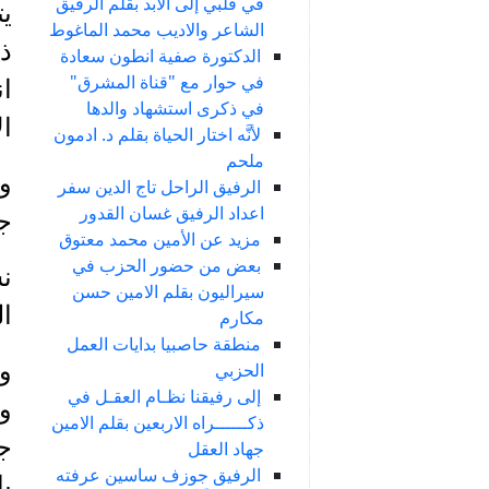
في قلبي إلى الأبد بقلم الرفيق
يت
الشاعر والاديب محمد الماغوط
ذل
الدكتورة صفية انطون سعادة
في حوار مع "قناة المشرق"
ان
في ذكرى استشهاد والدها
ال
لأنَّه اختار الحياة بقلم د. ادمون
ملحم
وت
الرفيق الراحل تاج الدين سفر
اعداد الرفيق غسان القدور
ج
مزيد عن الأمين محمد معتوق
بعض من حضور الحزب في
ن
سيراليون بقلم الامين حسن
ال
مكارم
منطقة حاصبيا بدايات العمل
وا
الحزبي
إلى رفيقنا نظـام العقـل في
وب
ذكــــــراه الاربعين بقلم الامين
جأ
جهاد العقل
الرفيق جوزف ساسين عرفته
با