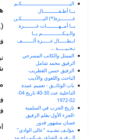
اليـــــــــــــــــــــــــــــــكـم
ه
يــا أطـفــــــــــال
غــــــــزة(*) اليــــــــــــــكـن
(1) سليم زيدان: سليم زيدان: عرفته، كما عرفت ابناءه فريد، نبيل وفؤاد.
يــا أمــهــــــــات غــــــــزة
والـيـكـــــــــــــم يــا
ابـطـــــال غـــــزة ألـــــــف
فري
تـحـيـــــة ...
الممثل والكاتب المسرحي
نب
الرفيق محمد شامل
شا
الرفيق حسن القطريب
الباحث واللغوي والأديب
مق
باب الوثائــق - تعميم عمدة
الداخلية عدد 30-40 تاريخ 04-
فؤ
02-1972
تاريخ الحزب في السلمية
ف
-الجزء الأول-بقلم الرفيق
غسان مشهور قدور
اس
مؤلـف نشـيـد "عالى الوادي"
الـرفيـق الشاعر شـكيب احـمد