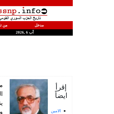
مدخل
من تا
آب 6 ,2026
مل
إقرأ
ايضاً
ا
ين
الامين
وا