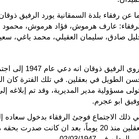
ا عن رفقاء بلدة السمقانية يورد الرفيق ذوقا
لرفقاء: عارف هرموش، فؤاد هرموش، محمود 
ليل صادق، سليمان العقيلي، محمد ياغي، س
يروي الرفيق ذوقان
سن الطويل في بعقلين. في تلك الفترة كان ال
ولى مسؤولية مدير المديرية، وقد تم إبلاغه إل
فيق ابو عجرم.
 ذلك الاجتماع فوجئ الرفقاء بدخول سعاده إلي
بعقلين منذ 20 يوماً، بعد ان كانت صدرت 
ى الوطن في 02/03/1947.