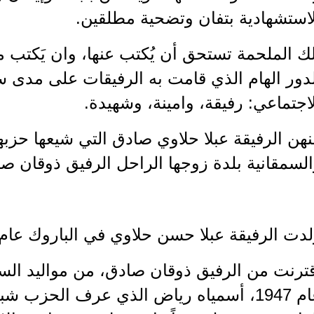
استشهادية بتفان وتضحية مطلقين.
ك الملحمة تستحق أن يُكتب عنها، وان يَكتب 
دور الهام الذي قامت به الرفيقات على مدى 
اجتماعي: رفيقة، وامينة، وشهيدة.
هن الرفيقة عبلا حلاوي صادق التي شيعها حزبها 
لسمقانية بلدة زوجها الراحل الرفيق ذوقان صادق بتاريخ
دت الرفيقة عبلا حسن حلاوي في الباروك عام 1929
عام 1947، أسمياه رياض الذي عرف الحزب ش