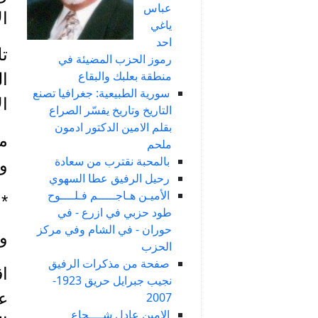
عباس
ال
ياغي
احد
تل
رموز الحزب المضيئة في
منطقة بعلبك والبقاع
ال
سورية الطبيعية: جغرافيا تصنع
ال
التاريخ وتاريخ يفسّر الصراع
بقلم الامين الدكتور ادمون
من
ملحم
بالمحبة نقترب من سعادة
وا
رحيل الرفيق عطا السهوي
الأميـن هـاجـــــم فـلــــوح
*
طود حزبي في ازرع - في
حوران - في الشام وفي مركز
ول
الحزب
صفحة من مذكرات الرفيق
نجيب جبرايل حريق 1923-
2007
الامين عادل شــــجاع