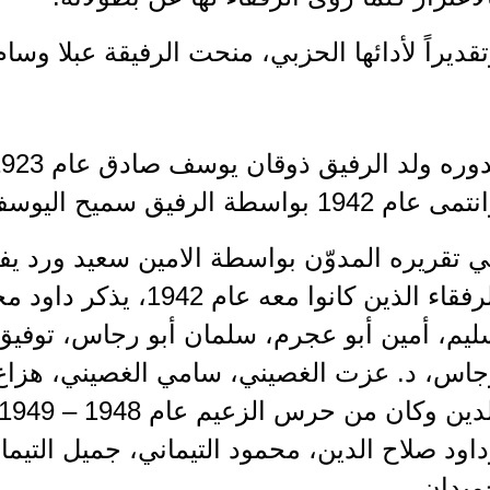
قديراً لأدائها الحزبي، منحت الرفيقة عبلا وسا
ى عام 1942 بواسطة الرفيق سميح اليوسف حمادة.
 تقريره المدوّن بواسطة الامين سعيد ورد يف
الرفقاء الذين كانوا معه ع
يم، أمين أبو عجرم، سلمان أبو رجاس، توفيق 
جاس، د. عزت الغصيني، سامي الغصيني، هزاع
اود صلاح الدين، محمود التيماني، جميل التيم
ميدان.