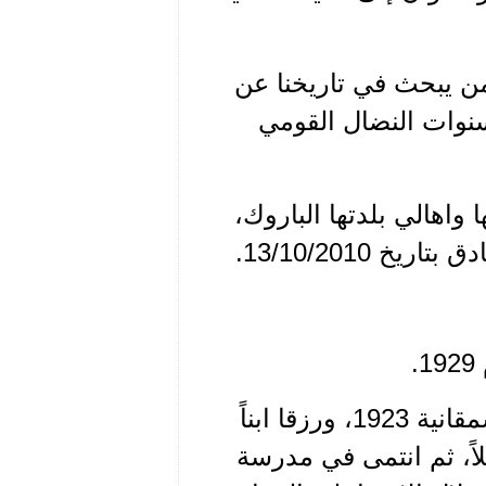
من يبحث في تاريخنا عن
سنوات النضال القومي
واهالي بلدتها الباروك،
 13/10/2010.
.
اقترنت من الرفيق ذوقان صادق، من مواليد السمقانية 1923، ورزقا ابناً
بلاً، ثم انتمى في مدرسة