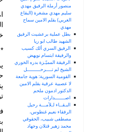
منصور أرملة الرفيق مهدي
سليم مهدي مشغرة (البقاع
ام
الغربي) بقلم الامين سماح
ا
مهدي
بطل عملية برعشيت الرفيق
خ
الشهيد طالب ابو ريا
الرفيق السري ألك كسيب
*
والرفيقة ابتسام نويهض
الرفيقة المميّـزة بدره الخوري
الشيخ لم تــــرحـــــــــل
ح
القومية السورية: هوية جامعة
لا عصبية عرقية بقلم الامين
يت
الدكتور ادمون ملحم
تو
اصـــــــدارات
البـقــاء لـلأمـــة رحيل
في
الرفقاء نعيم غنطوس،
مصطفى شبيب، الحقوقي
محمد زهير قتلان وجهاد
إل