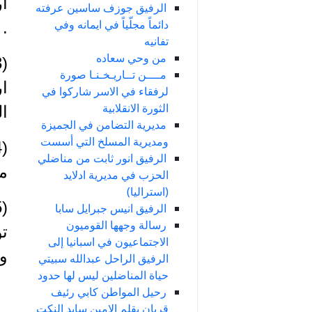
الرفيق جوزف ساسين عرفته
دائماً مجلّياً في ايمانه وفي
.
تفانيه
من وحي سعاده
مــــن تــاريـخـنـا صورة
ار
لرفقاء في الاسر شاركوا في
الثورة الانقلابية
ال
مديرية التضامن في الجميزة
ومديرية المسلخ التي أسست
الرفيق انور ثابت من مناضلي
مت
الحزب في مديرية ادلايد
(استراليا)
الرفيق انيس جبرايل سابا
رسالة وجهها القوميون
الاجتماعيون في اسبانيا إلى
وا
الرفيق الراحل عبدالله سبيتي
حياة المناضلين ليس لها حدود
رحيل المواطن كابي رئيف
قربان بقلم الامين سايد النكت