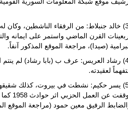
(3) خالد جنبلاط: من الرفقاء الناشطين، وكا
بعينات القرن الماضي واستمر على ايمانه والتز
برامية (صيدا)، مراجعة الموقع المذكور آنفاً.
(4) رشاد العريس: عرف ب (بابا رشاد) لم ينتم ا
فهماً لعقيدته.
(5) يسر حكيم: نشطت في بيروت، كذلك شقيقه
توقفت عن ا
لضابط الرفيق معين حمود (مراجعة الموقع المذك