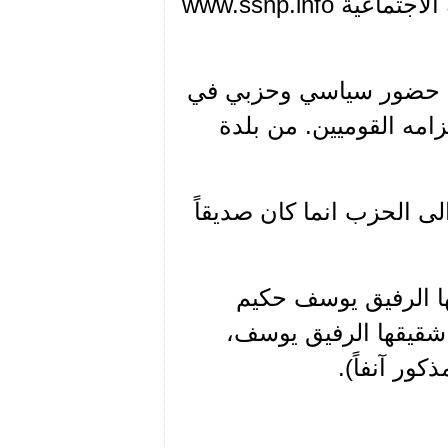
ارشيف موقع شبكة المعلومات السورية القومية الاجتماعية www.ssnp.info
ن له حضور سياسي وحزبي في
امه القوميين. من بلدة
لى الحزب انما كان صديقاً
ا الرفيق يوسف حكيم
لعمل الحزبي اثر حوادث 1958 كما شقيقها الرفيق يوسف،
ور آنفاً).