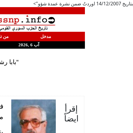
بتاريخ 14/12/2007 اوردتُ ضمن نشرة عمدة شؤو">
مدخل
من تا
آب 6 ,2026
"بابا رش
إقرأ
ايضاً
من