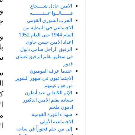
الامين عادل شــــجاع
و
قــــــالــوا عــنـــــــه
الحزب السوري القومي
جو
الاجتماعي في النبطية من
العام 1944 حتى العام 1952
وم
اعداد الامين حسن حاوي
با
الرفيق الراحل سامي دلول
في سطور بقلم الرفيق غسان
س
قدور
عندما عرف القوميون
سر
الاجتماعيون في ضهور الشوير
ال
من هو زعيمهم
الإثم الكنعاني عند أنطون
كث
سعاده بقلم الامين الدكتور
ال
ادمون ملحم
شهداء الثورة القومية
مج
الاجتماعية الأولى
ا
إلى من جثم فخوراً في ساحة