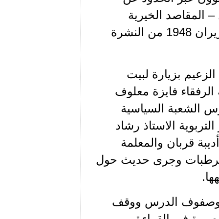
 – المقاصد الخيرية
الاسلامية، وهذا هو النص، كما جاء ضمن عدد حزيران 1948 من النشرة
س عشر من شهر حزيران 1948 قام الزعيم بزيارة لبيت
 الرفقاء فايزة معلوف
عميد الداخلية فؤاد نجار(2) وناموس الشعبة السياسية
دير الدار التربوية الاستاذ رشاد
ة أديبة قربان والمعلمة
. وأديرت المرطبات وجرى حديث حول
ها.
ل" وصفوف الدرس ووقف
صيرة في القراءة