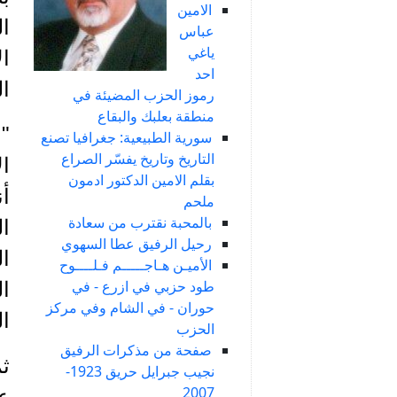
الامين
ال
عباس
ياغي
احد
ا
رموز الحزب المضيئة في
منطقة بعلبك والبقاع
سورية الطبيعية: جغرافيا تصنع
التاريخ وتاريخ يفسّر الصراع
ال
بقلم الامين الدكتور ادمون
ملحم
بالمحبة نقترب من سعادة
رحيل الرفيق عطا السهوي
الأميـن هـاجـــــم فـلــــوح
طود حزبي في ازرع - في
حوران - في الشام وفي مركز
ال
الحزب
صفحة من مذكرات الرفيق
ث
نجيب جبرايل حريق 1923-
2007
ع