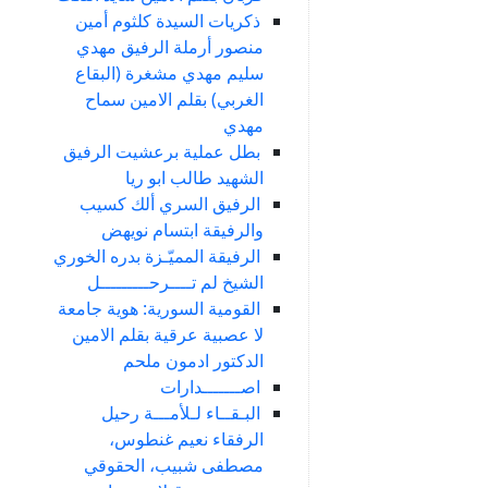
ذكريات السيدة كلثوم أمين
منصور أرملة الرفيق مهدي
سليم مهدي مشغرة (البقاع
الغربي) بقلم الامين سماح
مهدي
بطل عملية برعشيت الرفيق
الشهيد طالب ابو ريا
الرفيق السري ألك كسيب
والرفيقة ابتسام نويهض
الرفيقة المميّـزة بدره الخوري
الشيخ لم تــــرحـــــــــل
القومية السورية: هوية جامعة
لا عصبية عرقية بقلم الامين
الدكتور ادمون ملحم
اصـــــــدارات
البـقــاء لـلأمـــة رحيل
الرفقاء نعيم غنطوس،
مصطفى شبيب، الحقوقي