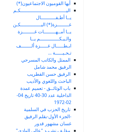
أيها القوميون الاجتماعيون(*)
اليـــــــــــــــــــــــــــــــكـم
يــا أطـفــــــــــال
غــــــــزة(*) اليــــــــــــــكـن
يــا أمــهــــــــات غــــــــزة
والـيـكـــــــــــــم يــا
ابـطـــــال غـــــزة ألـــــــف
تـحـيـــــة ...
الممثل والكاتب المسرحي
الرفيق محمد شامل
الرفيق حسن القطريب
الباحث واللغوي والأديب
باب الوثائــق - تعميم عمدة
الداخلية عدد 30-40 تاريخ 04-
02-1972
تاريخ الحزب في السلمية
-الجزء الأول-بقلم الرفيق
غسان مشهور قدور
مؤلـف نشـيـد "عالى الوادي"