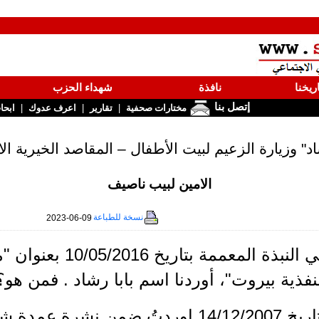
ريخنا
نافذة
شهداء الحزب
إتصل بنا
|
|
|
مختارات صحفية
تقارير
اعرف عدوك
ابحا
اد" وزيارة الزعيم لبيت الأطفال – المقاصد الخيرية ال
الامين لبيب ناصيف
نسخة للطباعة
2023-06-09
في النبذة المعممة ب
فذية بيروت"، أوردنا اسم بابا رشاد . فمن هو؟
بتاريخ 14/12/2007 اوردتُ ضمن نشرة 