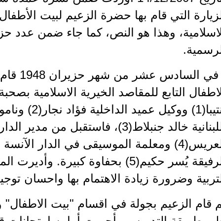
زيارة التي قام بها حضرة الزعيم لبيت الأطفال
لرسمية.
" في الساد
اطفال التابع للمقاصد الخيرية الاسلامية بصحبة
أنتيبا(1) ووكيل 
اللبنانية خالد جنبلاط(3)، فاستقبل من م
العريس(4) ومعلمة الموسيقى في الدار الآنس
الرفيقة يُسر حكيم(5) بحفاوة كبيرة
تربية وضرورة زيادة الاهتمام بها واحسان توجيه
م قام الزعيم بجولة في اقسام "بيت الاطفا
لى طريقة التدريس وأجريت أمامه امتحانات ق