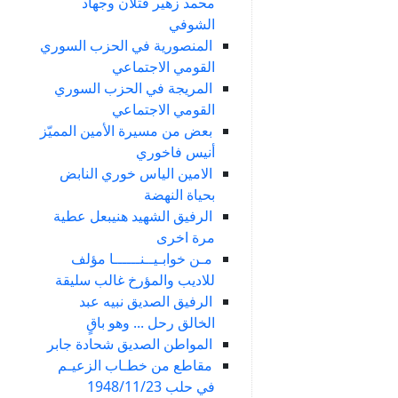
محمد زهير قتلان وجهاد
الشوفي
المنصورية في الحزب السوري
القومي الاجتماعي
المريجة في الحزب السوري
القومي الاجتماعي
بعض من مسيرة الأمين المميّز
أنيس فاخوري
الامين الياس خوري النابض
بحياة النهضة
الرفيق الشهيد هنيبعل عطية
مرة اخرى
مـن خوابـيــنــــــا مؤلف
للاديب والمؤرخ غالب سليقة
الرفيق الصديق نبيه عبد
الخالق رحل ... وهو باقٍ
المواطن الصديق شحادة جابر
مقاطع من خطـاب الزعيـم
في حلب 1948/11/23