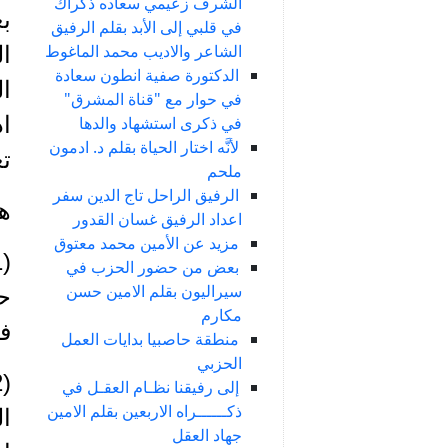
الشرف زعيمي سعاده ذكراك
بع
في قلبي إلى الأبد بقلم الرفيق
الشاعر والاديب محمد الماغوط
ال
الدكتورة صفية انطون سعادة
ال
في حوار مع "قناة المشرق"
اذ
في ذكرى استشهاد والدها
لأنَّه اختار الحياة بقلم د. ادمون
تع
ملحم
الرفيق الراحل تاج الدين سفر
ه
اعداد الرفيق غسان القدور
مزيد عن الأمين محمد معتوق
بعض من حضور الحزب في
سيراليون بقلم الامين حسن
ح
مكارم
في
منطقة حاصبيا بدايات العمل
الحزبي
إلى رفيقنا نظـام العقـل في
ذكــــــراه الاربعين بقلم الامين
ال
جهاد العقل