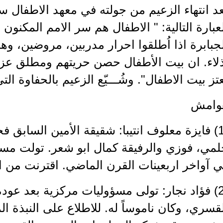
د انتهاء الزعيم من جولته في معهد الاطفال س
عبارة التالية: " الاطفال هم سر الامم المكنو
جبابرة اذا اُطلقوا احرار مدربين، مروضين، وهم ا
لاء. ان بيت الأطفال حصن حريتهم ومطلق عزيم
تز بيت الاطفال". وشُـــيّع الزعيم بالحفاوة الت
وامش
(1) فايزة معلوف انتيبا: شقيقة الأمين السابق
لمي، فوزي والرفيقة كمال ابو شعر. تولت مسؤ
 آواخر اربعينات القرن الماضي. اقترنت من الر
(2) فؤاد نجار: تولى مسؤوليات مركزية بعد عو
قسري، وكان ناموساً له. للاطلاع على النبذة ا