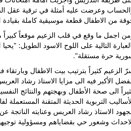
الحساب وعرضت عليه أمثلة في ترقية عقل ال
قة من الاطفال قطعة موسيقية كاملة بقيادة ال
ن اجمل ما وقع في قلب الزعيم موقعاً كبيراً م
لعبارة التالية على اللوح الاسود الطويل: "يحي
ورية حرة مستقلة".
ّ الزعيم كثيراً بترتيب بيت الاطفال وبارتقاء ف
فضل الأكبر فيه الى مزايا الاستاذ رشاد العريس 
يراً الى صحة الأطفال وبهجتهم والنتائج النفسي
أساليب التربوية الحديثة المتقنة المستعملة لفائ
هود الاستاذ رشاد العريس وعنايته الناتجة ع
لاحداث وشعور حي بقضاياهم ومسؤولية توجيهه