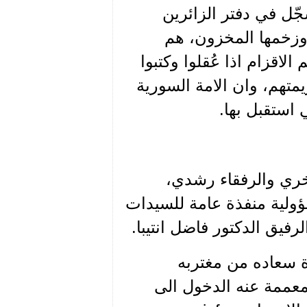
جّل في دفتر الزائرين
ن وزخمها المخزون، هم
لاقزام اذا عُقلوا وكتبوا
تهم، وان الامة السورية
ي استقبل بها.
 فخري والرفقاء رشدي،
ولية منفذة عامة للسيدات
فيق الدكتور فاضل انتيبا.
دة سعاده من مغتربه
لمعممة عنه الدخول الى