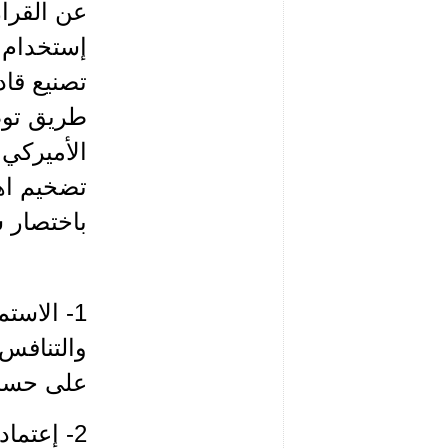
عن القرار
إستخدام 
تصنيع قاد
طريق توظ
الأميركي 
تضخيم اهم
باختصار ش
1- الاست
والتنافس 
على حساب
2- إعتما