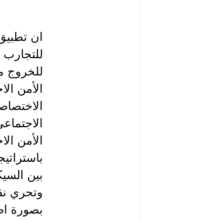
ان تطبيق 
للتجارب ا
للخروج من
الأمن الا
الاختصاصي
الاجتماعي
الأمن الا
باستراتيج
بين السيك
وتحري نق
بصورة اص