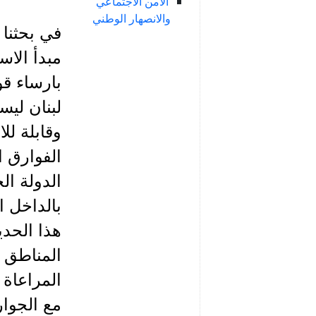
الأمن الاجتماعي
والانصهار الوطني
في بحثنا 
مبدأ الاس
بارساء قو
لبنان ليس
وقابلة لل
الفوارق ا
الدولة ال
بالداخل ا
هذا الحد
المناطق ا
المراعاة 
مع الجوار