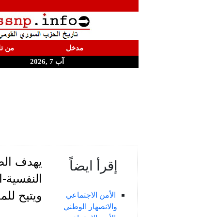
مدخل
من تا
آب 7 ,2026
يهدف الط
إقرأ ايضاً
النفسية-ا
ويتيح للم
الأمن الاجتماعي
والانصهار الوطني