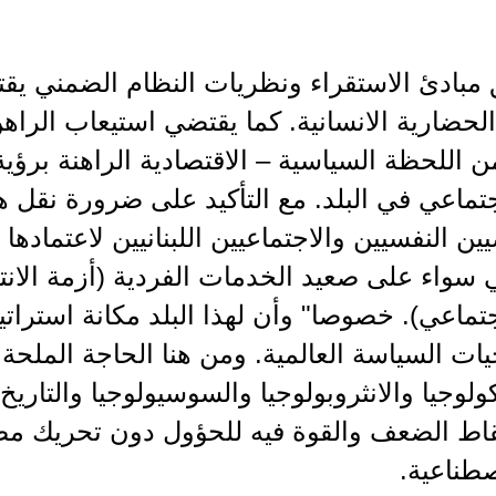
مبادئ الاستقراء ونظريات النظام الضمني يقتض
لحضارية الانسانية. كما يقتضي استيعاب الراه
 اللحظة السياسية – الاقتصادية الراهنة برؤي
جتماعي في البلد. مع التأكيد على ضرورة نقل ه
ين النفسيين والاجتماعيين اللبنانيين لاعتماده
 سواء على صعيد الخدمات الفردية (أزمة الانتم
جتماعي). خصوصا" وأن لهذا البلد مكانة استرات
يات السياسة العالمية. ومن هنا الحاجة الملحة ل
ولوجيا والانثروبولوجيا والسوسيولوجيا والتاريخ.
اط الضعف والقوة فيه للحؤول دون تحريك مصاد
طناعية.