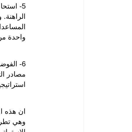
5- استحا
الراهنة. 
المساعدا
واحدة من 
6- الفو
مصادر الت
استراتيجي
ان هذه ال
وهي تطرح 
الاستراتي