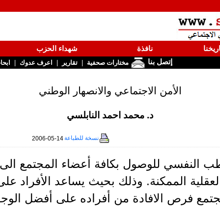
ريخنا
نافذة
شهداء الحزب
إتصل بنا
|
|
|
مختارات صحفية
تقارير
اعرف عدوك
ابحا
الأمن الاجتماعي والانصهار الوطني
د. محمد احمد النابلسي
نسخة للطباعة
2006-05-14
ب النفسي للوصول بكافة أعضاء المجتمع الى 
لعقلية الممكنة. وذلك بحيث يساعد الأفراد عل
جتمع فرص الافادة من أفراده على أفضل الوجو