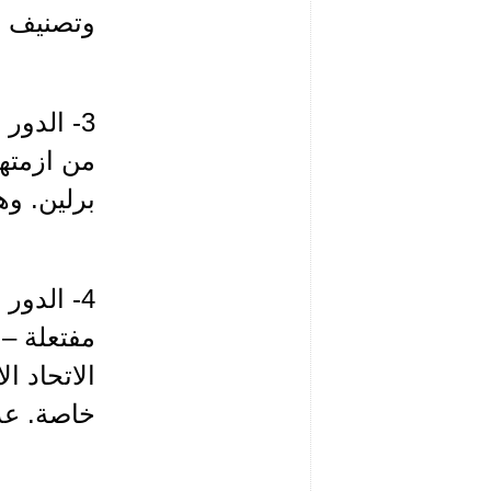
وتصنيف د
3- الدو
من ازمتها
برلين. وه
4- الدو
مفتعلة – 
الاتحاد ا
خاصة. عدا