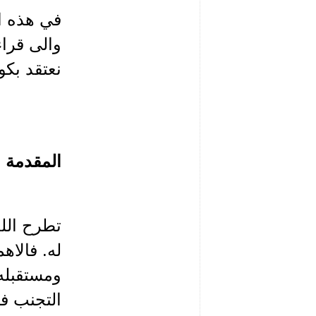
في هذه ال
والى قراء
نعتقد بكو
المقدمة
تطرح اللح
له. فالاه
ومستقبله
التجنب في