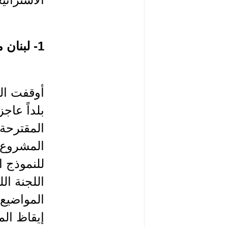
1- لبنان مسرحاً للإنقلابات المخملية الأميركية
أوقفت ال
بلداً عاج
المقترحة 
المشروع ا
للنموذج 
اللجنة الل
المواضيع 
إيقاظ الم