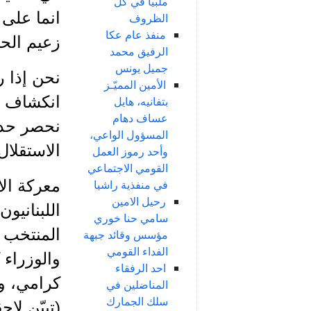
ملبياً في كل
انما على 
الظروف
منفذ عام عكا
زعيم الحز
الرفيق محمد
جميل يونس
نحن إذا ر
الأمين المميّـز
بتفانيه، هايل
عساف دهام
نحصر حديث
المسؤول الواعي،
الاستقلال
وأحد رموز العمل
القومي الاجتماعي
في منفذية راشيا
رحيل الامين
اللبنانيو
سامي حنا خوري
مؤسس وقائد جبهة
الفداء القومي
والوزراء
احد الرفقاء
كرامي، و
المناضلين في
سلك الجمارك