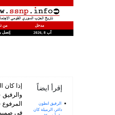
مدخل
من تا
إتصل ب
آب 8 ,2026
إذا كان 
إقرأ ايضاً
والرفيق ح
المرفوع ف
الرفيق انطون
داغر، الرميلة كان
في صميم ا