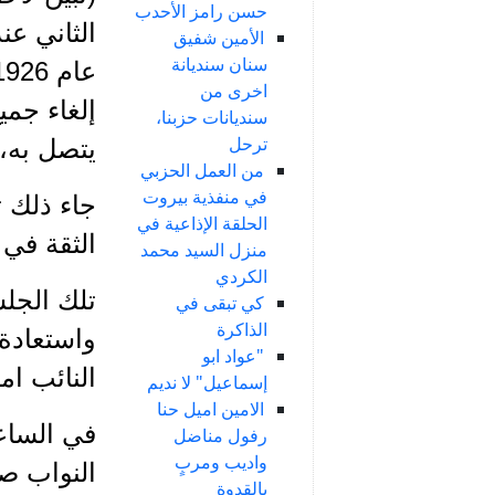
حسن رامز الأحدب
الثاني ع
الأمين شفيق
سنان سنديانة
اخرى من
إلغاء جمي
سنديانات حزبنا،
ترحل
يتصل به، 
من العمل الحزبي
في منفذية بيروت
جاء ذلك ت
الحلقة الإذاعية في
الثقة في 26 ايلول.
منزل السيد محمد
الكردي
تلك الجلس
كي تبقى في
الذاكرة
واستعادة 
"عواد ابو
النائب ام
إسماعيل" لا نديم
الامين اميل حنا
رفول مناضل
واديب ومربٍ
النواب ص
بالقدوة