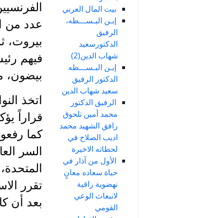
الفرنسيين
بيت المال العربي
إبـن البـســـطه،
عدد من ا
الرفيق
بيروت، ثم
الدكتورسعيد
شهاب الدين(2)
فيهم رئي
إبـن البـســـطه
بيضون، م
الدكتور الرفيق
سعيد شهاب الدين
اتخذ النو
الرفيق الدكتور
محمد أمين تلحوق
قراراً يؤ
رافق الشهيد محمد
كما رفعوا
اديب الصلاح في
لحظاته الاخيرة
السر العا
الأول من آذار في
حياة سعاده معانٍ
نهضوية راقية
تقرر الاس
لانبعاث الوعي
بعد أن كا
القومي