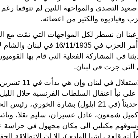
صعيد التصدي والمواجهة اللتين لم تتوقفا رغم 
ب وقياديوه والكثير من اعضائه.
غبنا ان نسطر لكل المواجهات التي تمّت مع ا
انكشاف أمر الحزب في 16/11/1935 في
نا في المشاركة الفعلية التي قام بها القوميو
 التي جرت في لبنان.
معركة الاستقلال في ل
ن على نبأ اعتقال السلطات الفرنسية خلال اللي
المنتخب حديثاً (في 21 ايلول) بشارة الخوري،
 كميل شمعون، عادل عسيران، سليم تقلا، ونائ
سوقهم مكبلين الى مكان مجهول في حراسة ع