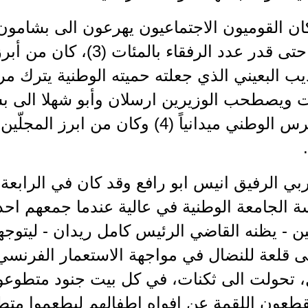
ان القوميون الاجتماعيون يهرعون الى بشامون
وخارجه، حتى قدر عدد الرفقاء
يب البعيني الذي جعلته حميته الوطنية يترك م
ت ويصطحب الوزيرين ارسلان وأبو شهلا الى ب
قيادة الحرس الوطني ميدانياً (4) وكان م
بي الرفيق انيس ابو رافع وقد كان في الرابعة
الجامعة الوطنية في عالية عندما جمعهم احد 
ين - يظنه القاضي الرئيس كامل ريدان - ليتوجه
ى قلعة للنضال في مواجهة الاستعمار الفرنس
تحولت الى ثكنات، في كل بيت جنود متطوع
قطعون اللقمة عن افواه اطفالهم ليطعموا م