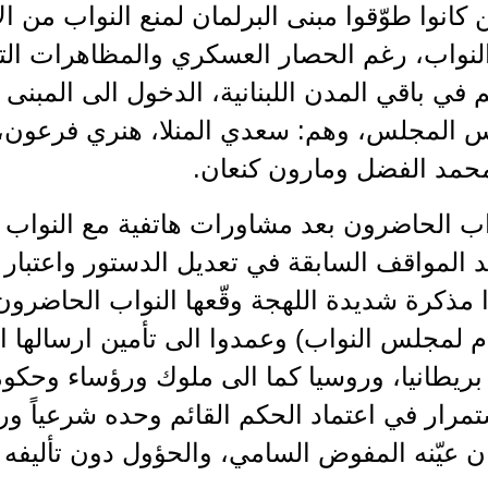
 كانوا طوّقوا مبنى البرلمان لمنع النواب من ا
لنواب، رغم الحصار العسكري والمظاهرات الت
 في باقي المدن اللبنانية، الدخول الى المبنى
س المجلس، وهم: سعدي المنلا، هنري فرعون،
حمد الفضل ومارون كنعان.
اب الحاضرون بعد مشاورات هاتفية مع النواب 
كد المواقف السابقة في تعديل الدستور واعتبار ال
 مذكرة شديدة اللهجة وقّعها النواب الحاضرون
م لمجلس النواب) وعمدوا الى تأمين ارسالها ا
تمرار في اعتماد الحكم القائم وحده شرعياً و
ن عيّنه المفوض السامي، والحؤول دون تأليفه 