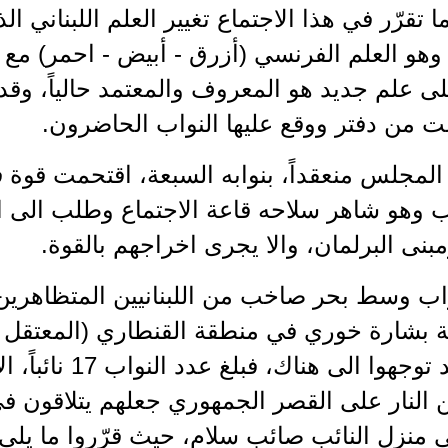
ا تقرّر في هذا الاجتماع تغيير العلم اللبناني ا
 وهو العلم الفرنسي (أزرق - أبيض - احمر) م
لى علم جديد هو المعروف والمعتمد حالياً، وقد
ت من دفتر ووقع عليها النواب الحاضرون.
 المجلس منعقداً، بنوابه السبعة، اقتحمت قوة
ب وهو شاهر سلاحه قاعة الاجتماع وطلب الى ا
مبنى البرلمان، والا يجرى اخراجهم بالقوة.
واب وسط بحر صاخب من اللبنانيين المتظاهري
ة بشارة خوري في منطقة القنطاري (المعتقل 
آخرون قد توجهوا الى هن
ي منزل النائب صائب سلام، حيث قرّروا ما يلي: -