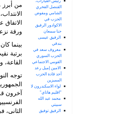
رئيس الفياراب،
من أبرز م
القنصل الفخري
الشامي ومفوض
الانتداب،
الحزب في
الاتفاق ع
الاكوادور الرفيق
ورقة نزع
حنا سمعان
الرفيق عيسى
بندقي
بينما كان
معروف سعد في
برتبة نقي
الحزب السوري
القومي الاجتماعي
القاعة، و
الامين إميل رعد
أحد قادة الحزب
توجه الن
المميزين
الجمهوري
لواء الاسكندرون لا
"اقليم هاتاي"
محمد عبد الله
سبيتي
الثاني، ف
الرفيق توفيق