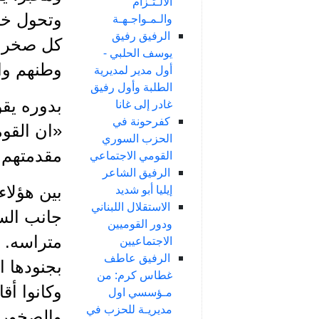
الالـتـزام
وتحول خا
والـمـواجـهـة
الرفيق رفيق
كل صخرة،
يوسف الحلبي -
وطنهم واس
أول مدير لمديرية
الطلبة وأول رفيق
غادر إلى غانا
بدوره يق
كفرحونة في
«ان القوم
الحزب السوري
مقدمتهم ك
القومي الاجتماعي
الرفيق الشاعر
إيليا أبو شديد
بين هؤلاء
الاستقلال اللبناني
جانب السن
ودور القوميين
متراسه. 
الاجتماعيين
الرفيق عاطف
غطاس كرم: من
وكانوا أ
مـؤسسي اول
مديريـة للحزب في
والصخور. 