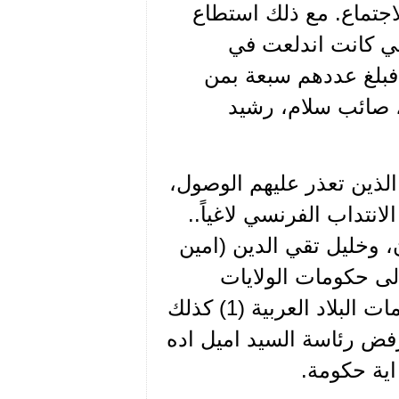
لاجتماع. مع ذلك استطاع
ي كانت اندلعت في
 فبلغ عددهم سبعة بمن
 صائب سلام، رشيد
الذين تعذر عليهم الوصول،
انتداب الفرنسي لاغياً..
، وخليل تقي الدين (امين
لى حكومات الولايات
المتحدة، بريطانيا، وروسيا كما الى ملوك ورؤساء وحكومات البلاد العربية (1) كذلك
رفض رئاسة السيد اميل اده
اية حكومة.