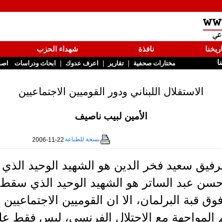
ريخنا
نافذة
شهداء الحزب
نا
|
|
|
مختارات صحفية
تقارير
اعرف عدوك
ابحاث ودراسات
اصد
الاستقلال اللبناني ودور القوميين الاجتماعيين
الأمين لبيب ناصيف
نسخة للطباعة
2006-11-22
الرفيق سعيد فخر الدين هو الشهيد الوحيد ال
سن عبد الساتر هو الشهيد الوحيد الذي سقط دف
وق قبة البرلمان، الا ان القوميين الاجتماعيين
لمواجهة مع الاحتلال الفرنسي، ليس فقط على 