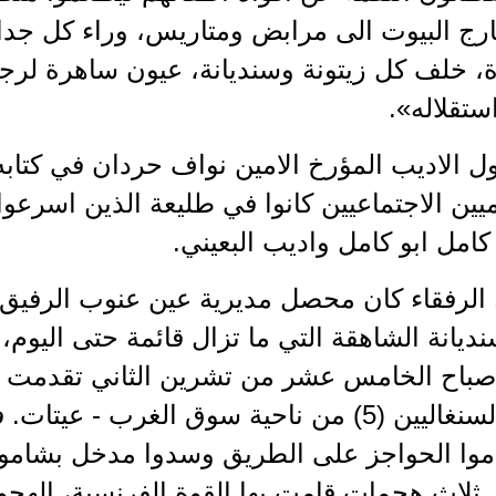
رج البيوت الى مرابض ومتاريس، وراء كل جد
 خلف كل زيتونة وسنديانة، عيون ساهرة لرجا
تقلاله».
ول الاديب المؤرخ الامين نواف حردان في كتاب
يين الاجتماعيين كانوا في طليعة الذين اسرعو
امل ابو كامل واديب البعيني.
 الرفقاء كان محصل مديرية عين عنوب الرفيق 
ديانة الشاهقة التي ما تزال قائمة حتى اليو
صباح الخامس عشر من تشرين الثاني تقدمت
بجنودها السنغاليين (5) من ناحية سوق الغرب
قاموا الحواجز على الطريق وسدوا مدخل بشامو
ثلاث هجمات قامت بها القوة الفرنسية، الهجوم