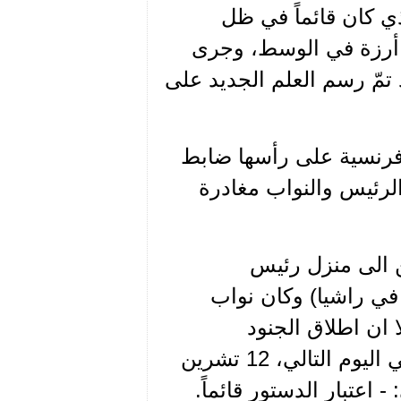
لذي كان قائماً في ظل
ع أرزة في الوسط، وجرى
 تمّ رسم العلم الجديد على
 فرنسية على رأسها ضابط
لرئيس والنواب مغادرة
ن الى منزل رئيس
في راشيا) وكان نواب
اك، فبلغ عدد النواب 17 نائباً، الا ان اطلاق الجنود
الفرنسيين النار على القصر الجمهوري جعلهم يتلاقون في اليوم التالي، 12 تشرين
 اعتبار الدستور قائماً.