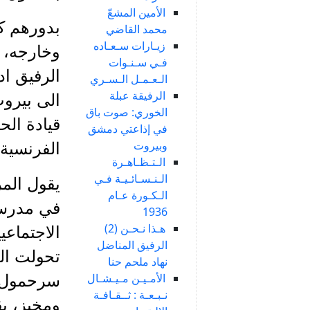
الأمين المشعّ
بدورهم ك
محمد القاضي
زيـارات سـعـاده
فـي سـنـوات
الرفيق اد
الـعـمـل الـسـري
الرفيقة عبلة
الى بيرو
الخوري: صوت باق
في إذاعتي دمشق
وبيروت
الفرنسية.
الـتـظـاهـرة
الـنـسـائـيـة فـي
يقول المر
الـكـورة عـام
في مدرسة 
1936
هـذا نـحـن (2)
الاجتماعي
الرفيق المناضل
تحولت ال
نهاد ملحم حنا
الأمـيـن مـيـشـال
سرحمول، 
نـبـعـة : ثــقـافـة
ومخبز، ي