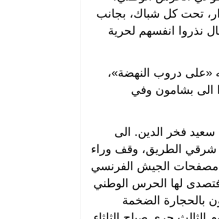
ار، تحت كل شباك، بجانب
ل نذروا انفسهم لحرية
ه «على دروب النهضة»،
ا الى بشامون وفي
سعيد فخر الدين. الى
م، شرقي الطريق، وقف وراء
 مصفحات الجيش الفرنسي
 - عيتات. فتصدى لها الحرس الوطني
ن بالحجارة الضخمة
 الثالث جرى صباح الثلثاء