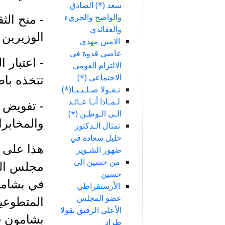
سعد (*) الصادق
والواضح والجريء
- منح الث
والعقائدي
الوزيرين 
الامين مهدي
عاصي قدوة في
- اعتبار 
الالتزام القومي
الاجتماعي (*)
تتخذه باطل
نـقـولا صـلـيـبـا(*)
لـمـاذا أنـا عـائـد
- تفويض ا
الـى الـوطـن (*)
والمخابرا
تمثال الـدكتور
خليل سعادة في
هذا على ص
ضهور الشـوير
من حسين الى
حسين
في بشامو
الأرستقراطي
عضو المجلس
المتطوعين
الأعلى الرفيق نقولا
بشامون في
طراد