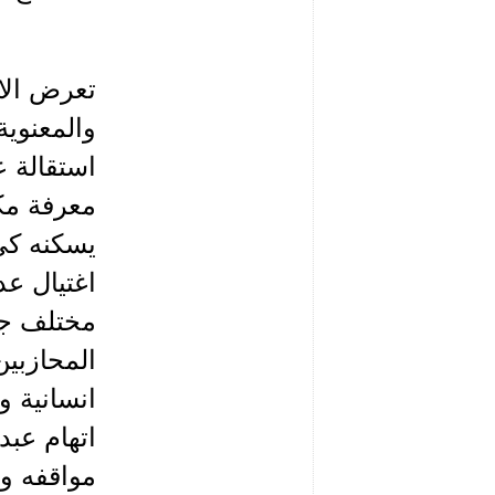
تعرض الام
والمعنوية
استقالة ع
معرفة مكا
يسكنه كي 
مختلف جوا
المحازبي
انسانية و
اتهام عبد
مواقفه وع