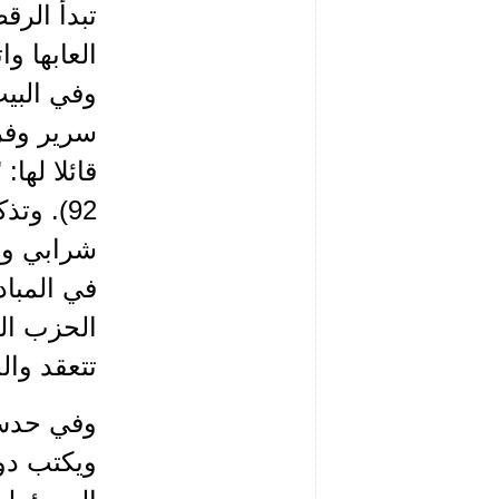
تبدأ الر
العابها و
وفي البيت
قائلا لها
92). و
في المبا
الحزب الت
تتعقد وال
وفي حدس 
ويكتب دون