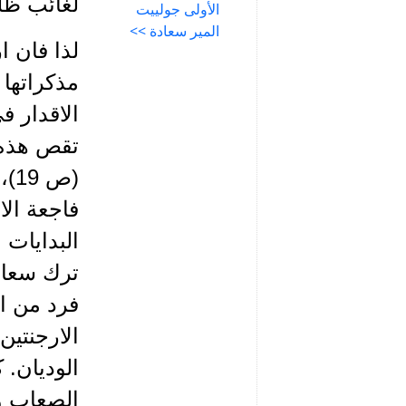
لغائب ظلت
الأولى جولييت
المير سعادة >>
لذا فان ا
مذكراتها 
الاقدار ف
تقص هذه ا
(ص
فاجعة الا
البدايات 
ترك سعادة
الارجنتين
الوديان.
الصعاب وم