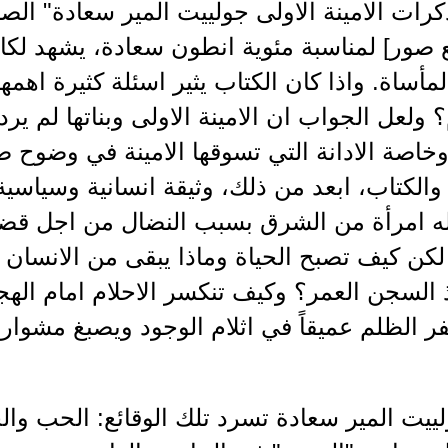
صور] لمناسبة مئوية انطون سعادة، يشهد لكات
المأساة. واذا كان الكتاب يثير اسئلة كثيرة اهمه
؟ ولعل الجواب ان الامينة الاولى وبناتها لم ي
خاصة الادانة التي تسوقها الامينة في وضوح 
 والكتاب، ابعد من ذلك، وثيقة انسانية وسياسي
 امرأة من الشرق بسبب النضال من اجل قضية
كن كيف تصبح الحياة وماذا يبقى من الانسان 
السجن العمر؟ وكيف تنكسر الاحلام امام الهجرة
 الظلم عميقاً في اثلام الوجود ويصبغ مشوار
ييت المير سعادة تسرد تلك الوقائع: الحب وال