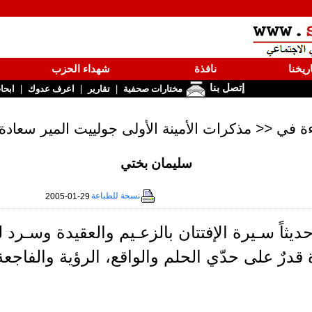
ريخنا
نافذة
شهداء الحزب
إتصل بنا
|
|
|
مختارات صحفية
تقارير
اعرف عدوك
ابحا
ة في << مذكرات الأمينة الأولى جولييت المير سعادة
سليمان بختي
نسخة للطباعة
2005-01-29
ديثاً سـيرة الإفتتان بالزعـيم والعقيدة وسـرد 
ة قدرٌ على حدّي الحلم والواقع، الرؤية والفاجعة