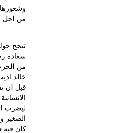
وشعورها بأ
من اجل امت
تنجح جول
سعادة رب 
من الحزب
خالد اديب
قبل ان ي
الانسانية
ليضرب ال
الصغير وت
كان فيه ق