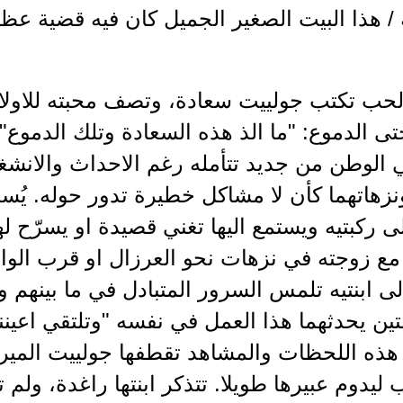
/ هذا البيت الصغير الجميل كان فيه قضية عظيمة
لحب تكتب جولييت سعادة، وتصف محبته للاولا
ي الوطن من جديد تتأمله رغم الاحداث والانشغا
ونزهاتهما كأن لا مشاكل خطيرة تدور حوله. يُ
ى ركبتيه ويستمع اليها تغني قصيدة او يسرّح 
ع زوجته في نزهات نحو العرزال او قرب الواد
 ابنتيه تلمس السرور المتبادل في ما بينهم و
لتين يحدثهما هذا العمل في نفسه "وتلتقي اعيننا
 89). هذه اللحظات والمشاهد تقطفها جولييت المي
 ليدوم عبيرها طويلا. تتذكر ابنتها راغدة، ولم