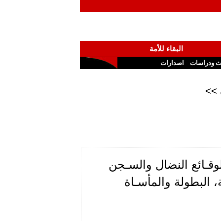
البقاء للأمة
ث ودراسات
اصدارات
 >>
لوقـائع النضال والسـجن
، البطولة والمأسـاة