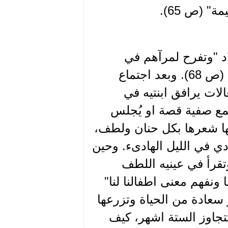
" (ص 65).
د "وتفرح لمرآهم في
صحتهم حتى الدموع: "ما الذ هذه السعادة وتلك الدموع" (ص 68). وبعد اجتماع
لات يرافق ابنتيه في
سمع صفية قصة او يُجلس
لها شعرها بكل حنان ولطف،
ي في الليل الهادىء. وحين
تقرأ في عينيه اللطف
 ونفهم معنى اطفالنا لنا"
ر سعادة من الحياة وتزرعها
 تتجاوز الستة اشهر، كيف