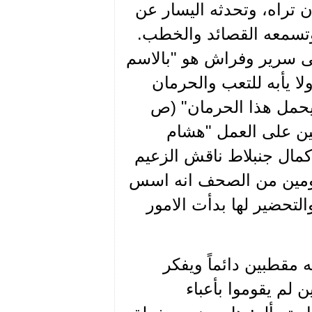
 تراه، وتحدثه اليسار عن
 وتسمعه القصائد والخطب.
على سرير وفراش هو "بالاسم
قضيته ولا يأبه للتعب والحرمان
 يحمل هذا الحرمان" (ص
كبين على العمل "هشام
طية" (ص 100). وتروي ان كمال جنبلاط ناقش الزعيم
يومين من الصحف انه اسس
لتحضير لها بدأت الامور
قطبين دائماً ويفكر
 لم يقوموا بأعباء