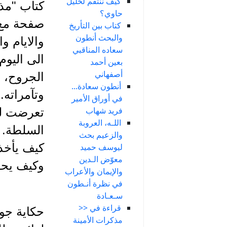
كيف ننتقم لخليل
حاوي؟
صفحة مع 
كتاب بين التأريخ
والبحث أنطون
والايام و
سعاده المناقبي
الى اليوم
بعين أحمد
أصفهاني
الجروح، و
أنطون سعادة...
وتآمراته.
في أوراق الأمير
فريد شهاب
تعرضت له
اللـه، العروبة
السلطة. ل
والزعيم بحث
كيف يأخذ 
ليوسف حميد
معوّض الـدين
وكيف يحفر
والإيمان والأعراب
في نظرة أنـطون
سـعـادة
قراءة في <<
حكاية جول
مذكرات الأمينة