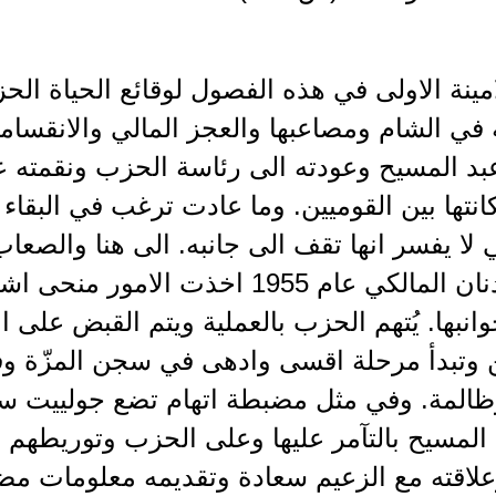
ينة الاولى في هذه الفصول لوقائع الحياة الحزب
 في الشام ومصاعبها والعجز المالي والانقساما
بد المسيح وعودته الى رئاسة الحزب ونقمته عل
نتها بين القوميين. وما عادت ترغب في البقاء
لا يفسر انها تقف الى جانبه. الى هنا والصعا
اغتيال عدنان المالكي عام 1955 اخذت
نبها. يُتهم الحزب بالعملية ويتم القبض على ا
ن وتبدأ مرحلة اقسى وادهى في سجن المزّة
ظالمة. وفي مثل مضبطة اتهام تضع جولييت سعا
 المسيح بالتآمر عليها وعلى الحزب وتوريطهم ف
لاقته مع الزعيم سعادة وتقديمه معلومات مضل