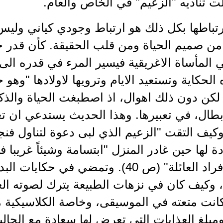
 تناديه "الزعيم" في الخاص والعام.
رتباطها بكل ذلك هو ارتباط وجودي كياني وليس مر
من صميم الحياة ومن قلب الحقيقة. كأن قدر ج
ي المأساة الاغريقية فيسير المرء في قدره ال
لحكاية وتستعيد الايام وترويها لاولادها "وهو 
 19)، لكن دون ذلك اهوال، اذ اصطبغت الحياة وا
بطال، في تعبيرها. وهذا الحديث يستدعي ان تع
وكيف التقت "الزعيم الذي لبى دعوة لتناول فنج
 لها حين غادر المنزل "ابتسامة وشيئاً غريبا
فرد من افراد العائلة" (ص 40). وتمضي في 
، وكيف كان في نزهات الطبيعة يترك لصوته العنا
 كانت متعته في الموسيقى، وخاصة الكلاسيكية 
بلغ العذابات التي تعرض لها سعادة مع الجالي