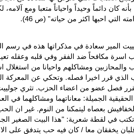
نه كان دائماً وحيداً واحياناً متعبا ومع آلامه، لك
ه التي احبها اكثر من حياته" (ص 46).
ييت المير سعادة في مذكراتها هذه في رسم ال
اسرة مكافحاً ضد الفقر وفي قلبه وعقله تعيش 
 والمحازبين ومشاكلهم واحيانا من استغلال 
 الذي قرر اخيرا فصله. وتحكي عن المعركة ال
قرر فصل عضو من اعضاء الحزب. تثري جولييت 
 الحقيقية الجميلة: معاناتهما ومشاكلهما في ال
خفافيش بعصاه ليتمكنا من النوم. غير ان الح
كتب في لقطة شعرية: "هذا البيت الصغير الجم
لبان يخفقان معا / كان فيه حب يتدفق على الام