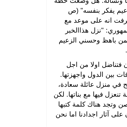
قهم" (ص 103). ويزداد خوفها وتسأله: هل وضعت خطة
عيم يفكر بنفسه" (ص
عرفت انه على موعد مع
هوري: "نزل هذاالخبر
 بحدسها ان الثمن باهظ وحسني الزعيم
ن فتناضل اولا من اجل
ات بين الدول واجهزتها.
 في منزل عائلة سعادة،
نعزل فيها مع بناتها. لكن
صن وتجد هناك كلمة كتبها
لى آثار اجدادنا اما نحن