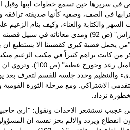
قص في سريرها حين تسمع خطوات ابيها وقبل ان
اترابها في الصف، وصفية كأنها صديقته ترافقه
 السهر والكتابة والعناء، وكيف ينام الزعيم 
سرير وفراش" (ص 92) ومدى معاناته في سبيل 
: "من يحمل قضية كبرى كقضيتنا الا يستطيع ان
تذكر من كانت تراهم كثيراً في مكتب الزعيم من
شرابي واميل رعد وجورج ع
دىء والتنظيم وحدد جلسة للقسم لتعرف بعد 
قدمي الاشتراكي. ومع مرحلة الثورة القومية وا
خطورة تزداد.
عجيب تستشعر الاحداث وتقول: "ارى حاجبيه م
 انقطاع ويردد والالم يحز نفسه ان المسؤولين