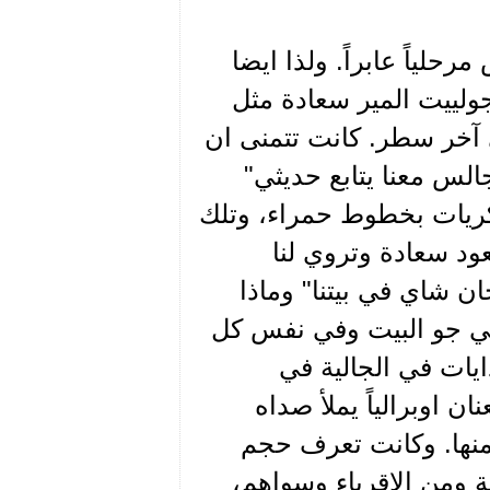
حلياً عابراً. ولذا ايضا
ولييت المير سعادة مثل
ى آخر سطر. كانت تتمنى ان
جالس معنا يتابع حديثي"
لذكريات بخطوط حمراء، وتلك
ود سعادة وتروي لنا
ان شاي في بيتنا" وماذا
 في جو البيت وفي نفس كل
حكايات البدايات في الجالية في
ن اوبرالياً يملأ صداه
منها. وكانت تعرف حجم
ة ومن الاقرباء وسواهم،