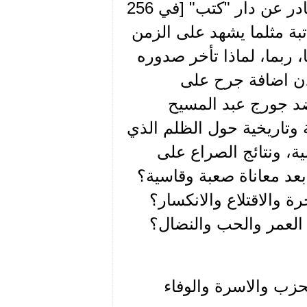
كتاب "مذكرات الامينة الاولى جولييت المير سعادة" الصادر عن دار "كتب" [في 256
بة مثلما يشهد على الزمن
ا، ربما، لماذا تأخر صدوره
ردن اضافة جرح على
ضد جورج عبد المسيح
ة وتاريخية حول الظلم الذي
، ونتائج الصراع على
بعد معاناة صعبة وقاسية؟
 والاقتلاع والانكسار؟
 العمر والحب والنضال؟
حزب والاسرة والوفاء