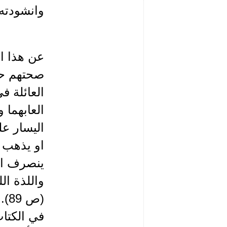
وانشودته 
عن هذا ا
العائلة ف
العابهما 
اليسار عل
او يذهب م
ينصرف الى
واللذة ال
(ص
في الكتاب