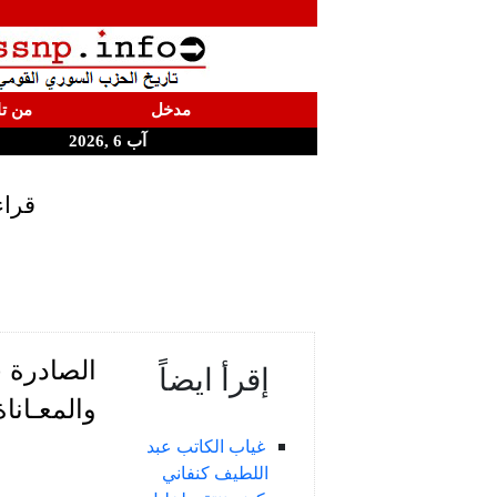
مدخل
من تا
آب 6 ,2026
قراء
الصادرة ح
إقرأ ايضاً
والمعـانا
غياب الكاتب عبد
اللطيف كنفاني