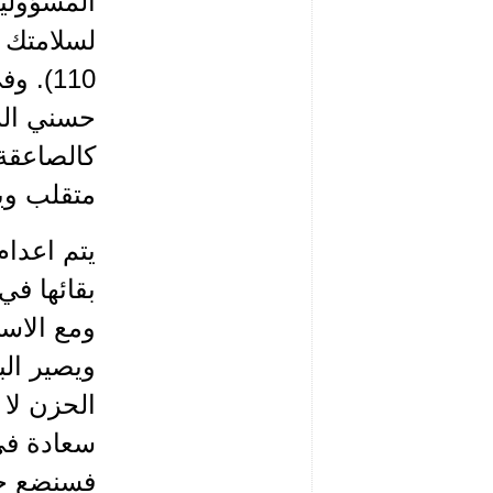
لسلامتك 
110).
حسني الز
متقلب وي
يتم اعدام
بقائها في
ومع الاس
ويصير الب
الحزن لا 
سعادة في
فسنضع حدا