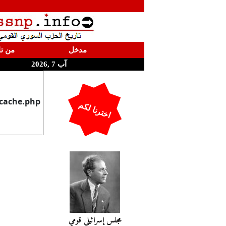
مدخل
من تا
آب 7 ,2026
cache.php
اخترنا لكم
مجلس إسرائيلي قومي