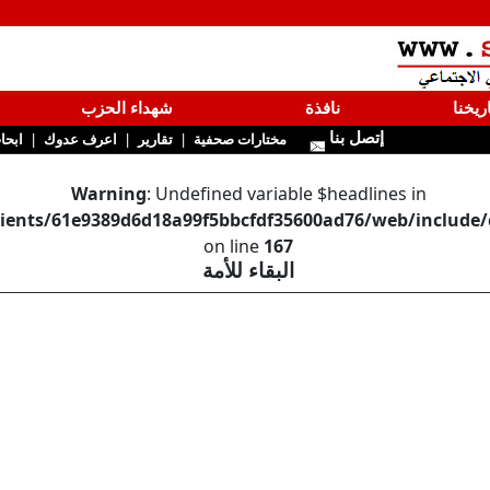
ريخنا
نافذة
شهداء الحزب
إتصل بنا
|
|
|
مختارات صحفية
تقارير
اعرف عدوك
ابحا
Warning
: Undefined variable $headlines in
ients/61e9389d6d18a99f5bbcfdf35600ad76/web/include/
on line
167
البقاء للأمة