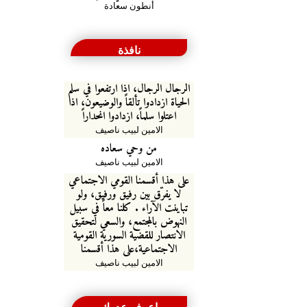
أنطون سعادة
نافذة
الرجال الرجال، اذا ارتفعوا في سلم
الحياة ازدادوا تألقاً والوضيعون، اذا
اعتلوا سلماً، ازدادوا انحداراً
الامين لبيب ناصيف
من وحي سعاده
الامين لبيب ناصيف
على هذا أقسمنا القومي الاجتماعي
لا يفرّق بين رفيق ورفيق، ولو
تباينت الآراء . كلنا معاً في سبيل
النهوض بالمجتمع، والسعي لتحقيق
الانتصار للقضية السورية القومية
الاجتماعية،على هذا أقسمنا
الامين لبيب ناصيف