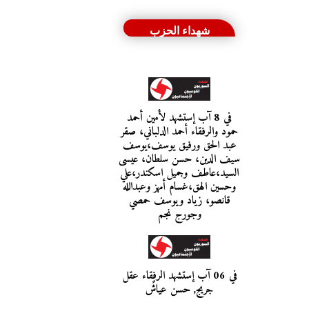
شهداء الحزب
في 8 آب إستشهد لأمين أحمد
حمود والرفقاء أحمد الدلباني، صقر
عبد الحق ورفيق يوسف،يوسف
سيف الدين، حسن سلطان، عيسى
السيد،عاطف وجميل اسكندر،علي
وحسين الهق،غسام أمهز وعبدالله
قانصو، زياد ويوسف حمصي
وجورج نجم
في 06 آب إستشهد الرفقاء عقل
جريج, حسن عياشً