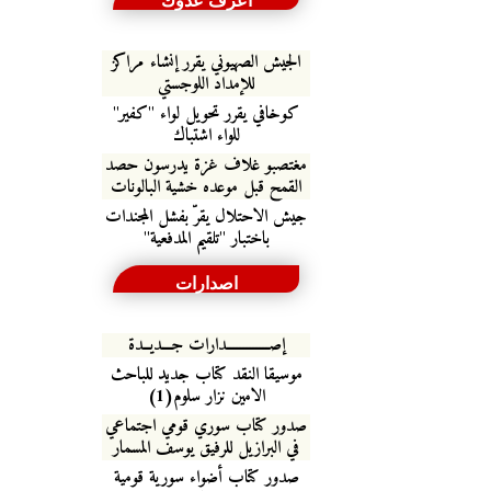
اعرف عدوك
الجيش الصهيوني يقرر إنشاء مراكز
للإمداد اللوجستي
كوخافي يقرر تحويل لواء "كفير"
للواء اشتباك
مغتصبو غلاف غزة يدرسون حصد
القمح قبل موعده خشية البالونات
جيش الاحتلال يقرّ بفشل المجندات
باختبار "تلقيم المدفعية"
اصدارات
إصـــــــــــــدارات جـــديــدة
موسيقا النقد كتاب جديد للباحث
الامين نزار سلوم(1)
صدور كتاب سوري قومي اجتماعي
في البرازيل للرفيق يوسف المسمار
صدور كتاب أضواء سورية قومية