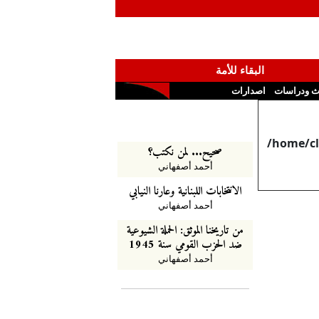
البقاء للأمة
ث ودراسات
اصدارات
/home/cl
صحيح... لمن نكتب؟
أحمد أصفهاني
الانتخابات اللبنانية وعارنا النيابي
أحمد أصفهاني
من تاريخنا الموثق: الحملة الشيوعية
ضد الحزب القومي سنة 1945
أحمد أصفهاني