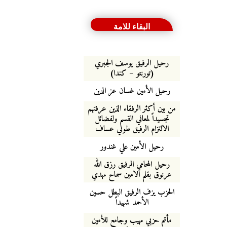
البقاء للامة
رحيل الرفيق يوسف الجبري
(تورنتو – كندا)
رحيل الأمين غسان عز الدين
من بين أكثر الرفقاء الذين عرفتهم
تجسيداً لمعاني القسم ولفضائل
الالتزام الرفيق طوني عساف
رحيل الأمين علي غندور
رحيل المحامي الرفيق رزق الله
عرنوق بقلم الامين سماح مهدي
الحزب يزف الرفيق البطل حسين
الأحمد شهيداً
مأتم حزبي مهيب وجامع للأمين