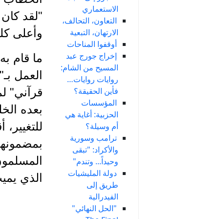
الاستعماري
"لقد كان 
التعاون، التحالف،
وأعلى كل
الارتهان، التبعية
أوقفوا المناحات
إخراج جورج عبد
ما قام به
المسيح من الشام:
العمل بـ"
روايات روايات…
فأين الحقيقة؟
قرآني" ل
المؤسسات
بعده الخل
الحزبية: أغاية هي
للتغيير، 
أم وسيلة؟
ترامب وسورية
بمضمونها 
والأكراد: "تبقى
المسلمون 
وحيداً... وتندم"
دولة المليشيات
الذي يمي
طريق إلى
الفيدرالية
"الحل النهائي"