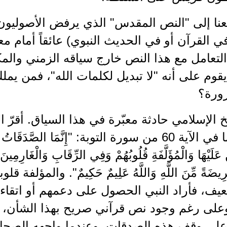
عنا إلى "النص المقدس" الذي يرفض الأصوليو
ي القرآن أو في الحديث النبوي) عائقاً أمام مع
لتعامل مع هذا النص خارج سياقه الزمني والم
قوم على أنه "لا تبديل لكلمات الله"، فمن يمل
ورة؟
خ الإسلامي حادثة معبّرة في هذا السياق. أقرّ ا
الزكاة كما في الآية 60 من سورة التوبة: "إِنَّمَا الصَّدَقَ
َ عَلَيْهَا وَالْمُؤَلَّفَةِ قُلُوبُهُمْ وَفِي الرِّقَابِ وَالْغَارِمِي
َرِيضَةً مِّنَ اللَّهِ وَاللَّهُ عَلِيمٌ حَكِيمٌ". والمؤل
عيف، فأراد النبي الحصول على دعمهم أو اتقاء
وعلى رغم وجود نص قرآني صريح بهذا الشأن، أق
لى وقف هذه الصدقات. وعندما واجهه الصحابة