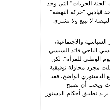
"لجنة الحريات" التي وجد
أحد قياديي "حركة النهضة"
نهضة لا تبيع ولا تشتري
السياسية والاجتماعية،
نسي الباجي قائد السبسي
وم الوطني للمرأة". لكن
لت مجرد محاولة توفيقية
يع الدستوري الواضح. فقد
رث ويجب أن تصبح
 يريد تطبيق أحكام الدستور