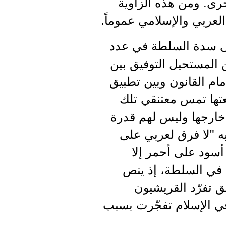
خرى. ومن هذه الزاوية
العربي والإسلامي عموماً.
لى سدة السلطة في عدد
ن المستحيل التوفيق بين
ام القانون وبين تطبيق
يعتها تمس معتنقي تلك
ن خارجها وليس لهم قدرة
يه "لا فرق لعربي على
أسود على أحمر إلا
س في السلطة، إذ ينص
 تفرّد القريشيون
 في الإسلام تفجّرت بسبب