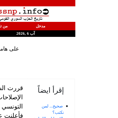
مدخل
من تا
آب 6 ,2026
على هامش
قررت الس
إقرأ ايضاً
الإصلاحات
صحيح... لمن
نكتب؟
فأعلنت ع