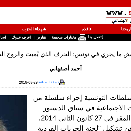
ريخنا
نافذة
شهداء الحزب
إتصل بنا
|
|
|
مختارات صحفية
تقارير
اعرف عدوك
ابحا
 ما يجري في تونس: الحرف الذي يُميت والروح الذ
أحمد أصفهاني
نسخة للطباعة
2018-08-29
لطات التونسية إجراء سلسلة من
 الاجتماعية في سياق الدستور
التونسي المقر في 27 كانون الثاني 2014،
ن تشكيل "لجنة الحريات الفردية