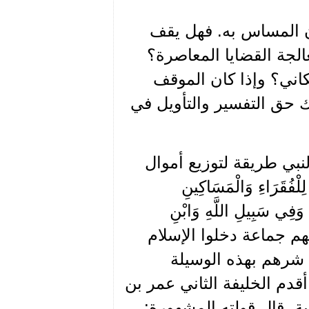
ن المساس به. فهل يقف
الجة القضايا المعاصرة؟
كاني؟ وإذا كان الموقف
ك حق التفسير والتأويل في
لنبي طريقة لتوزيع أموال
اتُ لِلْفُقَرَاءِ وَالْمَسَاكِينِ
نَ وَفِي سَبِيلِ اللَّهِ وَابْنِ
فة قلوبهم جماعة دخلوا الإسلام
 شرهم بهذه الوسيلة
دم الخليفة الثاني عمر بن
، قال قولته المشهورة: