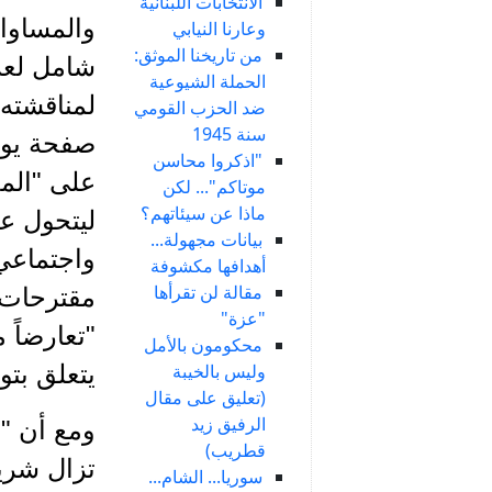
الانتخابات اللبنانية
والمساواة
وعارنا النيابي
من تاريخنا الموثق:
شامل لعر
الحملة الشيوعية
ضد الحزب القومي
سنة 1945
صفحة يوم 
"اذكروا محاسن
على "المع
موتاكم"... لكن
ماذا عن سيئاتهم؟
ليتحول ع
بيانات مجهولة...
واجتماعي 
أهدافها مكشوفة
مقالة لن تقرأها
مقترحات 
"عزة"
"تعارضاً 
محكومون بالأمل
وليس بالخيبة
يتعلق بتو
(تعليق على مقال
الرفيق زيد
ومع أن "ح
قطريب)
تزال شريك
سوريا... الشام...