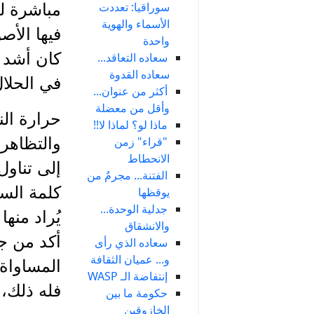
سوراقيا: تعددت
مباشرة لل
الأسماء والهوية
فيها الأص
واحدة
كان أشد و
سعاده التعاقد...
سعاده القدوة
في الحلال
أكثر من عنوان...
وأقل من معضلة
حرارة الن
ماذا لو؟ لماذا لا!!
"قراء" زمن
والتظاهر
الانحطاط
إلى تناول
الفتنة... مجرمٌ من
كلمة الس
يوقظها
جدلية الوحدة...
يُراد منه
والانشقاق
أكد من ج
سعاده الذي رأى
و... عميان الثقافة
المساواة 
إنتفاضة الـ WASP
فله ذلك، 
حكومة ما بين
الخازوقين