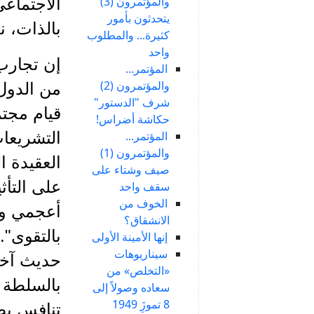
والمؤتمرون (3)
الاجتماعي
يتحدثون بأمور
بالذات، ن
كثيرة... والمطلوب
واحد
إن تجارب
المؤتمر...
والمؤتمرون (2)
من الدول 
شرف "الدستور"
قيام مجتم
حكاشة أضراس!
المؤتمر...
التشريعات
والمؤتمرون (1)
العقيدة ا
صيف وشتاء على
على التأث
سقف واحد
الخوف من
أعجمي ولا
الانشقاق؟
بالتقوى".
إنها الأمينة الأولى
سيناريوهات
حديث آخر
«التخلص» من
بالسلطة م
سعاده وصولاً إلى
8 تموزَِ 1949
تنافس بط