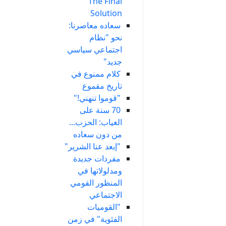
The Final
Solution
سعاده معاصرنا:
نحو "نظام
اجتماعي سياسي
جديد"
كلام ممنوع في
تاريخ مقموع
"قوموا تنهني!"
70 سنة على
الغياب: الحزب...
من دون سعاده
"إبعد عنا الشرير"
مفردات جديدة
ومدلولاتها في
المنظور القومي
الاجتماعي
"القوميات
الفئوية" في زمن