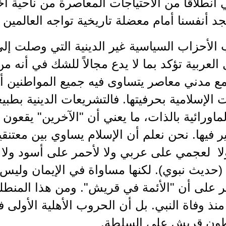
 انطلاقاً من الاحتياجات المعاصرة من ناحية أ
جد أنفسنا أمام معضلة تاريخية تواجه العالمين 
 الأحزاب السياسية غير الدينية التي وصلت إ
العربية تؤكد بما لا يدع مجالاً للشك في أنه م
ع مدني معاصر يتساوى فيه جميع المواطنين أم
 الإسلامية بحرفيتها. فالتشريعات الدينية بطب
لماورائية بالذات، ما يعني أن "الآخرين" يقعو
ير فيها. نحن نعلم أن الإسلام يساوي بين معتنق
 ‏ ‏لعجمي على عربي ولا لأحمر على أسود ولا 
 (حديث نبوي). لكنها مساواة في الإيمان ولي
 على أن "الأئمة في قريش". ومن هذا المنطلق
نذ وفاة النبي. بل أن الحروب الأهلية الأولى
ون قريش على السلطة.