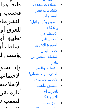
طبعاً هذ
السلالات مجدداً:
اكتشافات تغير
فحسب وإن
المسلمات
التشريعات
الصين و"إسرائيل"
والذكاء
للعرق أو 
الاصطناعي!
تطبيق أو 
أفغانستان...
الصورة الأخرى
بساطة أن 
حرب لبنان
يؤسس لتنا
المقبلة: ينتصر من
يبادر
وإذا تجاو
التسلط والنقد
الذاتي... والانشقاق!
الاجتماعي
لات ساعة مندم!
الإسلامية
دمشق تتأهب
للحرب أم
أثاره تقر
للتسوية؟
الصعب تج
المؤتمر...