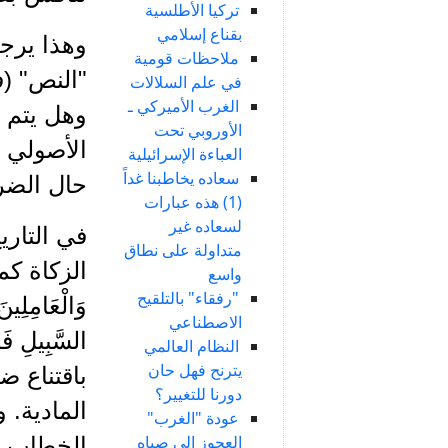
تركيا الأطلسية
بقناع إسلامي
وهذا يرج
ملاحظات قومية
"النص" (ف
في علم السلالات
الغرب الأميركي ـ
وهل يتم ا
الأوروبي تحت
الأصولي ي
العباءة الإسرائيلية
سعاده يخاطبنا غداً
حال الضر
(1) هذه عبارات
لسعاده غير
في التاري
متداولة على نطاق
واسع
"رفقاء" بالتلقيح
وَالْعَامِلِين
الاصطناعي
السَّبِيلِ ف
النظام العالمي
يترنح فهل حان
باقتناع ض
دورنا للتغيير؟
المادية. 
عودة "الغرب"
العجوز إلى صباه
الخطاب ع