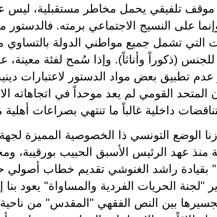
ا موقف تلفيقي يحمل مخاطر مستقبلية، ليس عل
ما على النسيج الاجتماعي برمته. فالدستور م
 التي تشمل جميع مواطني الدولة بالتساوي من
للجنس (ذكوراً وأناثاً). وإذا سُمح لفئة معينة، 
عدم تطبيق بعض مواد الدستور لاعتبارات دينية
المتحد القومي لم يعد موحداً في اتجاهاته الاج
قضات داخلية غالباً ما تنتهي بصراعات أهلية 
زنا الوضع التونسي ذا الخصوصية المميزة لجهة ع
ة منذ عهد الرئيس الأسبق الحبيب بورقيبة، وم
" بقيادة راشد الغنوشي تقديم خطاب أصولي حد
ير "لجنة الحريات الفردية والمساواة" يعود بنا إ
سيرها بين النص الفقهي "المقدس" من ناحية،