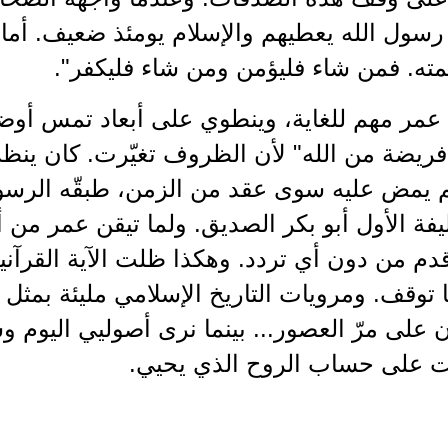
رسول الله يعطيهم والإسلام يومئذ ضعيف. أما ال
مته. فمن شاء فليؤمن ومن شاء فليكفر".
 عمر مهم للغاية، وينطوي على أبعاد تمس أوضا
فريضة من الله" لأن الظروف تغيّرت. كان ينظر
م يمض عليه سوى عقد من الزمن، طبقّه الرسو
يفة الأول أبو بكر الصديق. ولما تيقن عمر من أ
أقدم من دون أي تردد. وهكذا ظلت الآية القرآني
توقف. ومرويات التاريخ الإسلامي مليئة بمثل ه
على مرّ العصور... بينما نرى أصوليي اليوم و
ت على حساب الروح الذي يحيي.