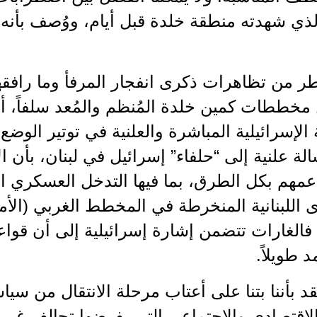
ذي شهدته منطقة خلدة قبل أيام، ووُصف بأنه كاد
طر من تظاهرات ذكرى انفجار المرفأ وما راف
مخططات كمين خلدة المُنظم والمُعد سلفاً، أ
الإسرائيلية المباشرة والعلنية في توتير الوضع 
ة علنية إلى “حلفاء” إسرائيل في لبنان، بأن ال
مهم بكل الطرق، بما فيها التدخل العسكري ال
ى اللبنانية المنخرطة في المخطط الغربي (الأم
فالغارات تتضمن إشارة إسرائيلية إلى أن قواع
 طويلاً.
د بأننا بتنا على أعتاب مرحلة الانتقال من سيا
 الاقتصادي والاجتماعي التي يفرضها تحالف غرب