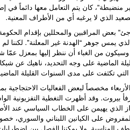
 منضبطة”، كان يتم التعامل معها دائماً في إط
عيد الذي لا يرغبه أي من الأطراف المعنية.
ئ” بعض المراقبين والمحللين بإقدام الحكومة 
لذي يمس جوهر “الهدنة غير المعلنة”. لكننا ل
وسيكون من الغباء أن ننظر إليها بمعزل عمّا شه
قليلة الماضية على وجه التحديد، ناهيك عن شبك
التي تكثفت على مدى السنوات القليلة الماضية
لأربعاء مخصصاً لبعض الفعاليات الاحتجاجية بمن
فأ بيروت. وقد أظهرت التغطية التفزيونية ال
از الذي يهيمن على الخطاب السياسي عند الأ
مفروض على الكيانين اللبناني والسوري، خصوصاً 
 المناسبة. ولا يمكننا الفصل بين اضطرابات 