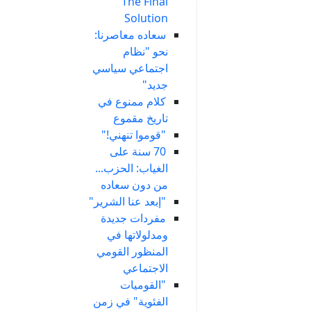
The Final
Solution
سعاده معاصرنا:
نحو "نظام
اجتماعي سياسي
جديد"
كلام ممنوع في
تاريخ مقموع
"قوموا تنهني!"
70 سنة على
الغياب: الحزب...
من دون سعاده
"إبعد عنا الشرير"
مفردات جديدة
ومدلولاتها في
المنظور القومي
الاجتماعي
"القوميات
الفئوية" في زمن