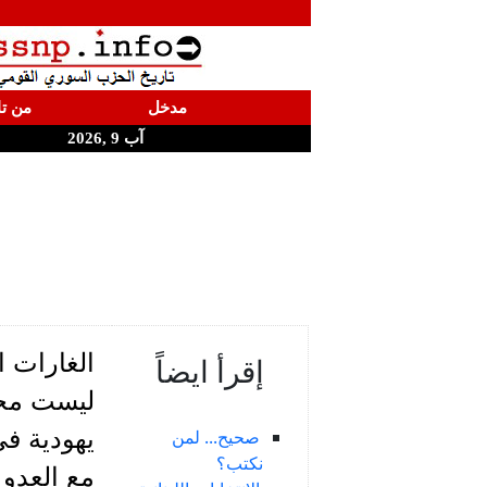
مدخل
من تا
آب 9 ,2026
إقرأ ايضاً
ليست مجر
صحيح... لمن
نكتب؟
مع العدو