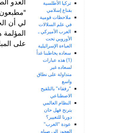
العدو الص
تركيا الأطلسية
بقناع إسلامي
“مطبعون 
ملاحظات قومية
لي أن الخ
في علم السلالات
الغرب الأميركي ـ
المؤلمة ه
الأوروبي تحت
على المبا
العباءة الإسرائيلية
سعاده يخاطبنا غداً
(1) هذه عبارات
لسعاده غير
متداولة على نطاق
واسع
"رفقاء" بالتلقيح
الاصطناعي
النظام العالمي
يترنح فهل حان
دورنا للتغيير؟
عودة "الغرب"
العجوز إلى صباه