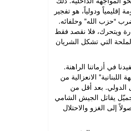
حو المواجهة الداخلية. ذلك
إقليمياً ودولياً، هو تفجير
رب “حزب الله” وحلفائه.
درة ويتحرك، فلا نقصد فقط
الملحة التي تشكل الشريان
دنا في أزماتنا الراهنة.
بهة اللبنانية” الانعزالية من
الدولي. بعد أقل من
العام 1978، كان بشير الجميّل يقاتل الجيش الشامي
لاً إلى الغزو والاحتلال