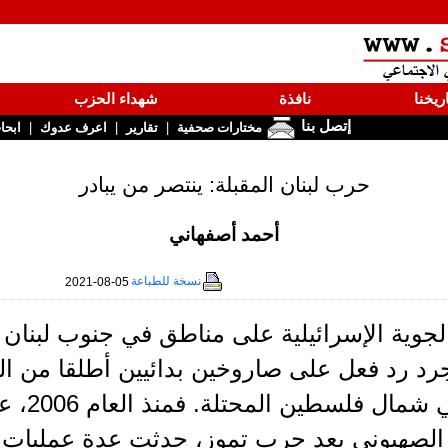
ريخنا
نافذة
شهداء الحزب
إتصل بنا
|
|
|
مختارات صحفية
تقارير
اعرف عدوك
ابحا
حرب لبنان المقبلة: ينتصر من يبادر
أحمد أصفهاني
نسخة للطباعة
2021-08-05
د رد فعل على صاروخين بدائيين أطلقا من ال
يهودية 
 الصهيوني بعد حرب تموز، حدثت عدة عمليات 