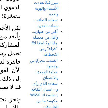
سوراقيا: تعددت
الدموي ال
الأسماء والهوية
واحدة
مصغرة!
سعاده التعاقد...
سعاده القدوة
لكن الأخ
أكثر من عنوان...
وأبعد من 
وأقل من معضلة
ماذا لو؟ لماذا لا!!
المشاركة 
"قراء" زمن
تحمل رسال
الانحطاط
الفتنة... مجرمٌ من
جاهزة لدع
يوقظها
الآن القو
جدلية الوحدة...
والانشقاق
إلى ذلك، 
سعاده الذي رأى
قد لا تصمد
و... عميان الثقافة
إنتفاضة الـ WASP
ونحن نعتق
حكومة ما بين
الخازوقين
والانهيار