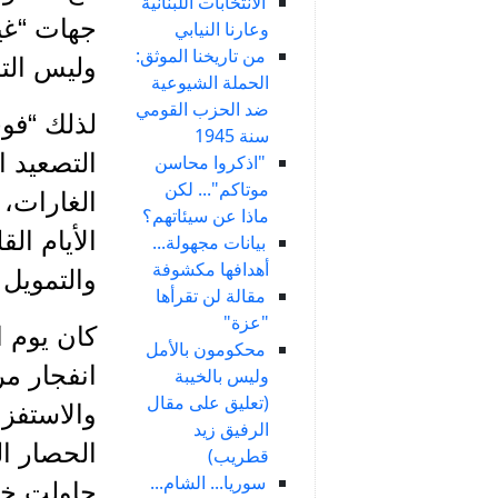
الانتخابات اللبنانية
جهات “غير
وعارنا النيابي
من تاريخنا الموثق:
وليس التص
الحملة الشيوعية
ضد الحزب القومي
لذلك “فوج
سنة 1945
التصعيد ا
"اذكروا محاسن
موتاكم"... لكن
الغارات، 
ماذا عن سيئاتهم؟
الأيام ال
بيانات مجهولة...
أهدافها مكشوفة
والتمويل 
مقالة لن تقرأها
"عزة"
كان يوم ا
محكومون بالأمل
انفجار مر
وليس بالخيبة
(تعليق على مقال
والاستفز
الرفيق زيد
الحصار ال
قطريب)
سوريا... الشام...
حاولت خطف