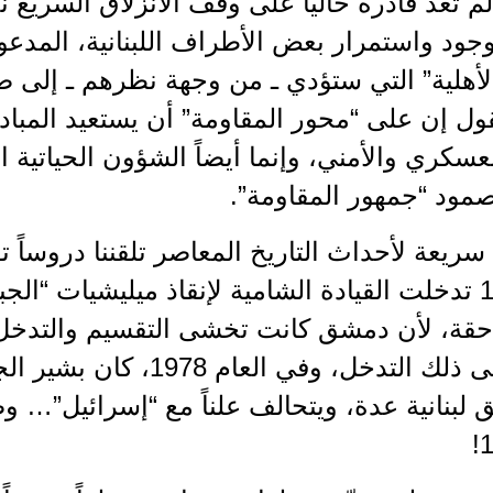
 لم تعد قادرة حالياً على وقف الانزلاق السريع ن
جود واستمرار بعض الأطراف اللبنانية، المدعومة 
لأهلية” التي ستؤدي ـ من وجهة نظرهم ـ إلى ض
ول إن على “محور المقاومة” أن يستعيد المبا
عسكري والأمني، وإنما أيضاً الشؤون الحياتية 
مود “جمهور المقاومة”.
سريعة لأحداث التاريخ المعاصر تلقننا دروساً تفي
سنة 1976 تدخلت القيادة الشامية لإنقاذ ميليشيات “الج
حقة، لأن دمشق كانت تخشى التقسيم والتدخل 
سنتين على ذلك التدخل، وفي 
لبنانية عدة، ويتحالف علناً مع “إسرائيل”… وصو