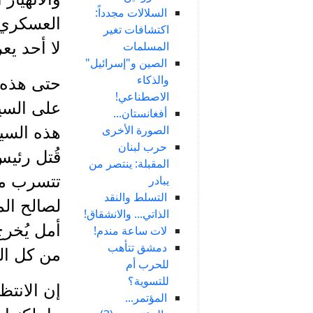
السلالات مجدداً:
العسكري و
اكتشافات تغير
المسلمات
لا أحد ي
الصين و"إسرائيل"
والذكاء
حتى هذه ا
الاصطناعي!
على السيا
أفغانستان...
الصورة الأخرى
حرب لبنان
قُتل رئيس
المقبلة: ينتصر من
تتسرب من 
يبادر
التسلط والنقد
لصالح ال
الذاتي... والانشقاق!
أمل يُخرج
لات ساعة مندم!
دمشق تتأهب
من كل ال
للحرب أم
للتسوية؟
إن الانت
المؤتمر...