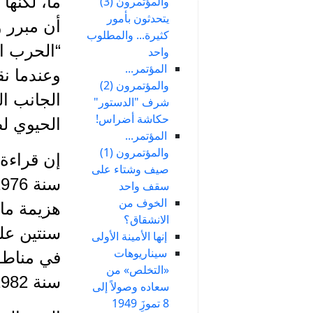
ما، لكنها
والمؤتمرون (3)
يتحدثون بأمور
أن مبرر و
كثيرة... والمطلوب
“الحرب ا
واحد
المؤتمر...
وعندما نق
والمؤتمرون (2)
الجانب ال
شرف "الدستور"
حكاشة أضراس!
الحيوي لص
المؤتمر...
والمؤتمرون (1)
إن قراءة 
صيف وشتاء على
سقف واحد
الخوف من
هزيمة ما
الانشقاق؟
إنها الأمينة الأولى
سيناريوهات
في مناطق 
«التخلص» من
سنة 1982!
سعاده وصولاً إلى
8 تموزَِ 1949