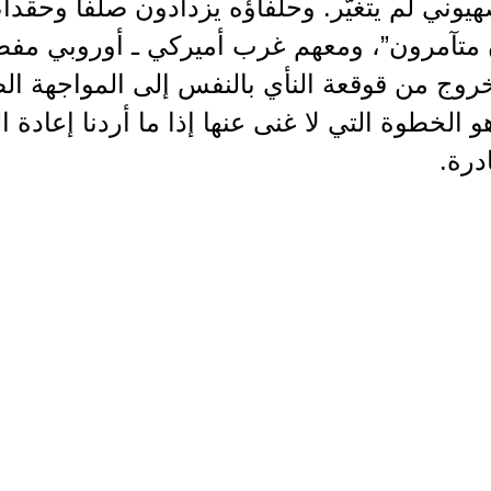
هيوني لم يتغيّر. وحلفاؤه يزدادون صلفاً وحقداً
متآمرون”، ومعهم غرب أميركي ـ أوروبي مفطور
روج من قوقعة النأي بالنفس إلى المواجهة ال
و الخطوة التي لا غنى عنها إذا ما أردنا إعادة 
درة.