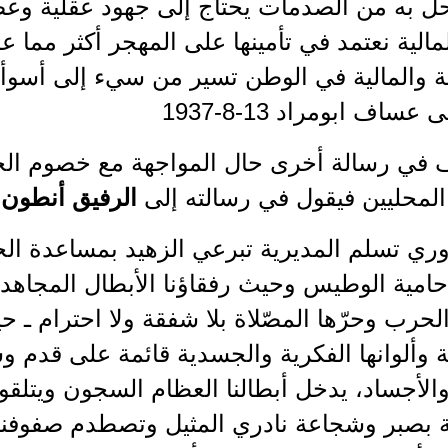
حل به من الصدمات يحتاج إلى جهود عقلية وعض
مالية نعتمد في تأمينها على المهجر أكثر مما ع
ية والمالية في الوطن تسير من سيء إلى أسوأ 
عساف ابومراد 13-8-1937
في رسالة أخرى حال المواجهة مع خصوم الح
 المحليين فيقول في رسالته إلى
الرفيق أنطون ضاحي
ري تسلم المديرية تبرعي الزهيد بمساعدة ا
حامية الوطيس وحيث رفقاؤنا الأبطال المجاهد
لحرب وحرّها المصّلاة بلا شفقة ولا احترام ـ ح
ة وألوانها الفكرية والجسدية قائمة على قدم و
والأجساد، يدخل أبطالنا العظام السجون ويتلق
 بصبر وشجاعة نادري المثيل وتصطدم صفوفنا 