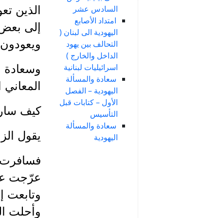
السادس عشر
الذين تع
امتداد الأصابع
إلى بعض 
اليهودية الى لبنان (
ويعودون م
التحالف بين يهود
الداخل والخارج )
اسرائيليات لبنانية
وسعادة ع
سعادة والمسألة
المعاني ا
اليهودية – الفصل
الأول – كتابات قبل
كيف سارت
التأسيس
سعادة والمسألة
يقول الز
اليهودية
عرّجت عل