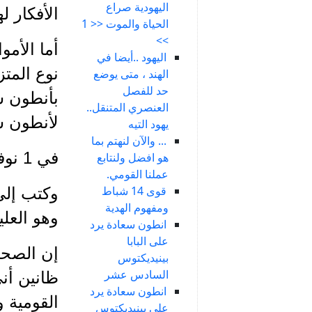
اليهودية صراع
الأفكار ل
الحياة والموت << 1
>>
أما الأم
اليهود ..أيضا في
نوع المت
الهند ، متى يوضع
حد للفصل
بأنطون س
العنصري المتنقل..
لأنطون سع
يهود التيه
... والآن لنهتم بما
في 1 نوفمبر 1943 من رسالة الزعيم الى جميل شوحي
هو افضل ولنتابع
عملنا القومي.
قوى 14 شباط
وكتب إل
ومفهوم الهدية
وهو العلي
انطون سعادة يرد
على البابا
إن الصحا
بينيديكتوس
السادس عشر
ظانين أن
انطون سعادة يرد
القومية و
على بينيديكتوس