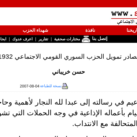
ريخنا
نافذة
شهداء الحزب
إتصل بنا
|
|
|
مختارات صحفية
تقارير
اعرف عدوك
ابحا
در تمويل الحزب السوري القومي الاجتماعي 1932 – 1949 جزء 2
حسن خريباني
نسخة للطباعة
2007-08-04
يم في رسالته إلى عبدا لله النجار لأهمية وح
قيام بأعماله الإذاعية في وجه الحملات التي ت
لمتحالفة مع الانتداب.