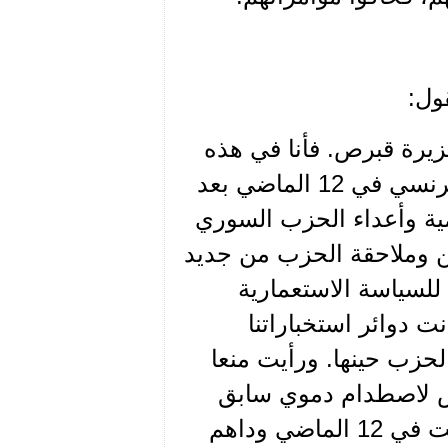
زيرة قبرص. فأنا في هذه
الجزيرة منذ 23 الماضي، وقد اجتزت حدود الانتداب الفرنسي في 12 الماضي بعد
مية وأعداء الحزب السوري
 وملاحقة الحزب من جديد
 للسياسة الاستعمارية
ت دوائر استخباراتنا
حزب حينها. ورأيت منعا
رض لاصطدام دموي سابق
لأوانه، واخترت مغادرة نطاق الانتداب الفرنسي. فخرجت في 12 الماضي وداهم