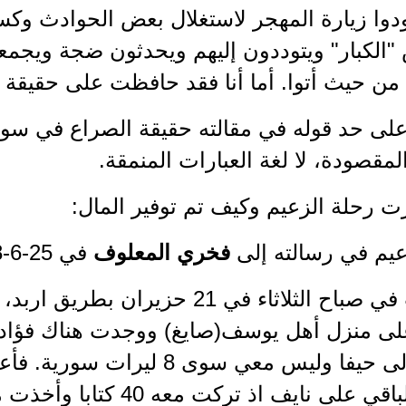
ودوا زيارة المهجر لاستغلال بعض الحوادث وكس
"الكبار" ويتوددون إليهم ويحدثون ضجة ويجمعو
ن حيث أتوا. أما أنا فقد حافظت على حقيقة ال
لى حد قوله في مقالته حقيقة الصراع في سورية
لمقصودة، لا لغة العبارات المنمقة.
 رحلة الزعيم وكيف تم توفير المال:
عيم في رسالته إلى
فخري المعلوف
في 25-6-1938:
فسافرت في صباح الثلاثاء في 21 حزي
ى منزل أهل يوسف(صايغ) ووجدت هناك فؤاد(صا