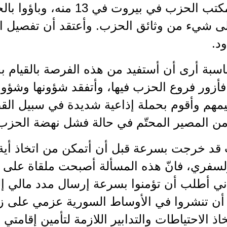
التحري مكتب الحزب في بيروت في
لى شيء من وثائق الحزب. وأعتقد أن تفصيل ال
د.
ناسبة أرى أن أستفيد من هذه الفرصة بالقيام 
فأزور فروع الحزب فيها، وأتفقد شؤونها وشؤو
مهم وأقوم بحملة إذاعية شديدة في سبيل القضية
ن المصير المحتّم في حالة فشل نهضة الحزب
ت قد خرجت بسرعة قبل أن أتمكن من اتخاذ أية 
لسفري، فانّ هذه المسألة أصبحت ملقاة على ع
ني أطلب أن تؤمنوا بسرعة إرسال مدد مالي إل
أن تنشروا في الأوساط السورية عزمي على ز
اذ الاحتياطات والتدابير اللازمة لتأمين إقامتي 