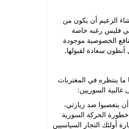
شاء الزعيم أن يكون من
يلي فليس رغبه خاصة
افع الخصوصية موجودة
 أنطون سعادة لقبولها.
ول واصفا ما ينتظره في المغتربات
 غالبية السوريين:
أن يتعصبوا ضد زيارتي،
 خطورة الحركة السورية
رة أولئك التجار السياسيين