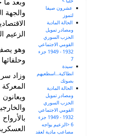
حلبا >
وبعد ما 
عشرون صيفا
والجهة ال
لتموز
الحالة المادية
الاقتصاد
ومصادر تمويل
الزعيم الى 
الحزب السوري
القومي الاجتماعي
وهو يصف 
1932 - 1949 جزء
7
وحلفائها
سيدة
انطاكية...اسطعيهم
وزاد سرو
بصوتك
المعركة 
الحالة المادية
ومصادر تمويل
ويعانون ا
الحزب السوري
والخارجي
القومي الاجتماعي
1932 - 1949 جزء
بالأرواح 
6 <الزعيم يواجه
العسكرية
مصاعب مادية لعقد