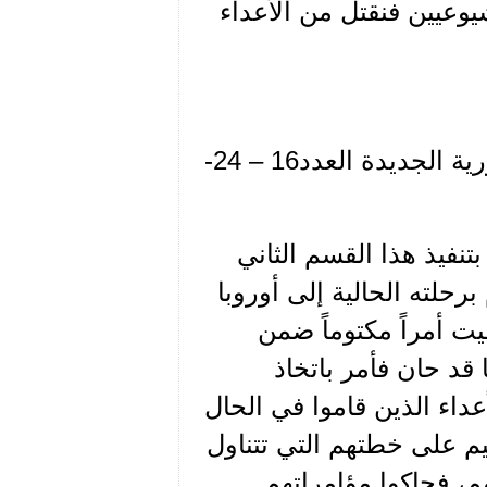
شيوعيين فنقتل من الأعداء
يقول الزعيم في مقالته حقيقة الصراع في سورية – سورية الجديدة العدد16 – 24-
بتنفيذ هذا القسم الثاني
رحلته الحالية إلى أوروبا
سورية، ووضعها في برنامجه لسنة 1938 وبقيت أمراً مكتوماً ضمن
قد حان فأمر باتخاذ
أعداء الذين قاموا في الحال
يم على خطتهم التي تتناول
م، فحاكوا مؤامراتهم.