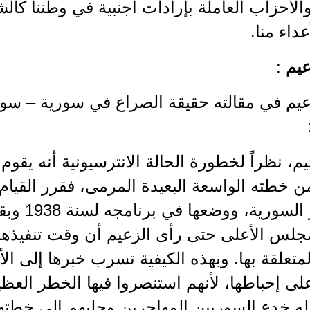
الأحزاب العاملة بإرادات أجنبية في وطننا كال
عداء منا.
يم
:
م، نظراً لخطورة الحالة الانترسيونية أنه يقوم 
 خطته الواسعة البعيدة المرمى، فقرر القيام ب
والمهاجر ال
جلس الأعلى حتى رأى الزعيم أن وقت تنفيذها 
المتعلقة بها. وبهذه الكيفية تسرب خبرها إلى ال
لى إحباطها، لأنهم استنصروا فيها الخطر العظ
وله خدع السوريين المهاجرين وجلبهم إلى خطته