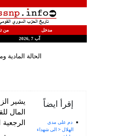
مدخل
من تا
آب 7 ,2026
الحالة المادية ومصا
يشير الزع
إقرأ ايضاً
المال لل
الرجعية ا
دم على مدى
الهلال < الى شهداء