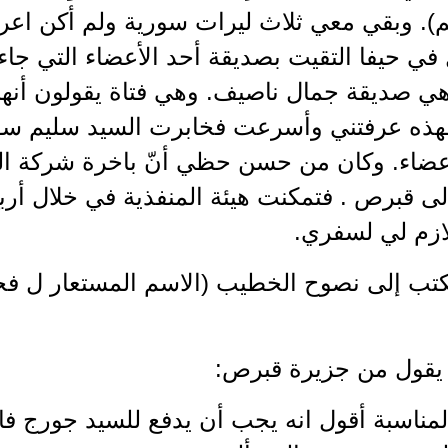
م). وبقي معي ثلاث ليرات سورية ولم أكن اعر
 في حيفا التقيت بصديقة أحد الأعضاء التي جاء
ي صديقة جمال ناصيف. وهي فتاة يقولون أنها ان
فهذه عرفتني وأسرعت فخابرت السيد سليم سف
أعضاء. وكان من حسن حظي أنّ باخرة شركة الل
 الى قبرص . فتمكنت هيئة المنفذية في خلال أ
لازم لي لسفري.
يقول من جزيرة قبرص:
المناسبة أقول انه يجب أن يدفع للسيد جورج 