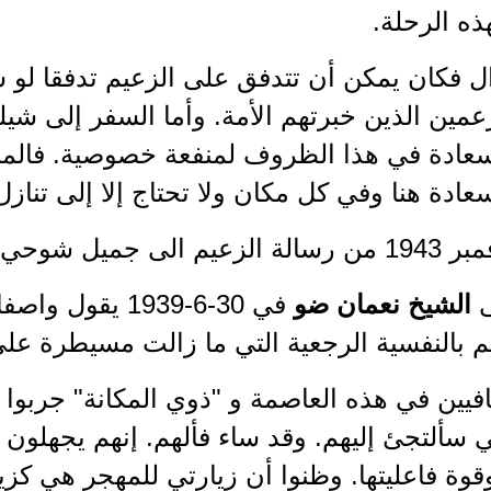
هذه الرحلة.
وال فكان يمكن أن تتدفق على الزعيم تدفقا لو 
زعمين الذين خبرتهم الأمة. وأما السفر إلى ش
عادة في هذا الظروف لمنفعة خصوصية. فالمن
ادة هنا وفي كل مكان ولا تحتاج إلا إلى تنازل
ى
الشيخ نعمان ضو
في 30-6-1939 يق
م بالنفسية الرجعية التي ما زالت مسيطرة على
فيين في هذه العاصمة و "ذوي المكانة" جربوا 
ي سألتجئ إليهم. وقد ساء فألهم. إنهم يجهلون
قوة فاعليتها. وظنوا أن زيارتي للمهجر هي كزيا