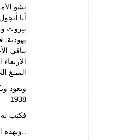
نشؤ الأم
أنا أتجول
بيروت وه
يهودية. 
بباقي ال
الأربعاء
المبلغ ال
1938
فكتب له 
..وبهذه 