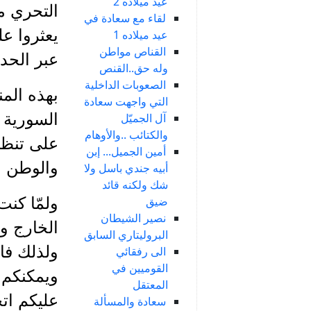
عيد ميلاده 2
لقاء مع سعادة في
يعثروا ع
عيد ميلاده 1
القناص مواطن
عبر الحدو
وله حق..القنص
الصعوبات الداخلية
بهذه الم
التي واجهت سعادة
السورية 
آل الجميّل
والكتائب ..والأوهام
على تنظي
أمين الجميل... إبن
والوطن م
أبيه جندي باسل ولا
شك ولكنه قائد
ضيق
ولمّا كن
نصير الشيطان
الخارج و
البروليتاري السابق
ولذلك فا
الى رفقائي
القوميين في
ويمكنكم 
المعتقل
عليكم اتخ
سعادة والمسألة