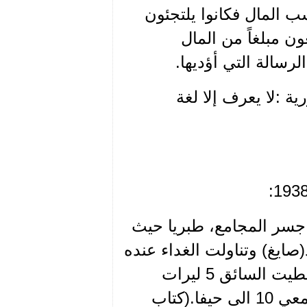
ب المال فكانوا يلتجئون
ن مبلغاً من المال
رسالة التي أؤديها.
 :لا يعرف إلا لغة
ران بطريق اربد، جسر المجامع، طبريا حيث
يغ) وتناولت الغداء عنده
وتابعت إلى حيفا وليس معي سوى 8 ليرات سورية. فأعطيت السائق 5 ليرات
وأحلت الباقي على نايف اذ تركت معه 40 كتابا وأخذت معي 10 الى حيفا.(كتاب