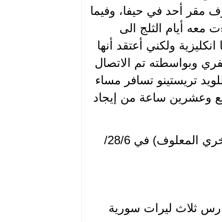
ف مقر أحد في حيفا، وفيما
ت معه أيام الثلج الى
كليزية ولكني أعتقد أنها
ري وبواسطته تم الاتصال
ويد تريستينو تسافر مساء
ربع وعشرين ساعة من إيجاد
ويعود ويكتب إلى نصوح الخطيب (الاسم المستعار ل فخري المعلوف) في 28/6/
فارس ثلاث ليرات سورية