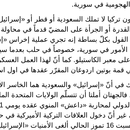
الهجومية في سورية.
ون تركيا لا تملك السعودية أو قطر أو «إسرائي
لقدرة أو الجرأة على المضيّ قدماً في محاولة 
 القول بكلّ بساطة إنه تجري عملية إخراس «إ
 الأمور في سورية، خصوصاً في حلب بعدما س
لى معبر الكاستيلو. كما أنّ لهذا العمل الع
 قمة بوتين اردوغان المقرّر عقدها في اول ا
ك في أنّ «إسرائيل» والسعودية هما الخاسر الأ
 فالجهتان أملتا أن تتسلّم الولايات المتحدة ا
ير أنّ دخول العلاقات التركية الأميركية في
انقلاب السبت 16 تموز الحالي ألغى الأمنيات «الإ