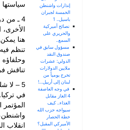
سياستها 
إنذارات واشنطن
الخمسة لجبران
4 ـ من د
باسيل.. 1
نصائح أميركية
الأخرى، ا
والحريري على
هنا يمكن
السمع..
مسؤول سابق في
تنظم فيه
صندوق النقد
وحلفاؤه ع
الدولي: عشرات
ملايين الدولارات
تناقش في
تخرج يومياً من
لبنان إلى أربيل...!
5 – لا ش
في وجه العاصفة
في تركيا.
4 الغاز مقابل
الغذاء.. كيف
سيواجه حزب الله
واشنطن، غ
خطة الحصار
الأميركي المقبل؟