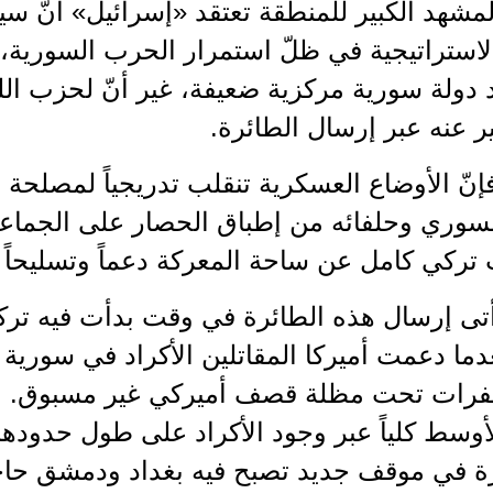
المشهد الكبير للمنطقة تعتقد «إسرائيل» أنّ س
لاستراتيجية في ظلّ استمرار الحرب السورية، 
دولة سورية مركزية ضعيفة، غير أنّ لحزب الله
بير عنه عبر إرسال الطائرة.
ً فإنّ الأوضاع العسكرية تنقلب تدريجياً لمصلحة 
سوري وحلفائه من إطباق الحصار على الجما
تركي كامل عن ساحة المعركة دعماً وتسليحاً و
ً أتى إرسال هذه الطائرة في وقت بدأت فيه ترك
ما دعمت أميركا المقاتلين الأكراد في سورية 
للفرات تحت مظلة قصف أميركي غير مسبوق. وه
وسط كلياً عبر وجود الأكراد على طول حدودها
ة في موقف جديد تصبح فيه بغداد ودمشق حاجة 