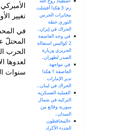
اصطياد روح الله
الأميركي 
زم: 3 هكذا أفشلت
مخابرات الحرس
تغيير الأ
الثوري خطة
الحراك في إيران..
في المحصل
في وجه العاصفة
المحتلّ 
2 كواليس استقالة
الحريري وزيارة
الحرب الس
الصدر لطهران..
لعدوها ال
في مواجهة
العاصفة 1 هكذا
سنوات ال
تدير الإمارات
الحراك في لبنان...
العملية العسكرية
التركية في شمال
سورية وقائع من
الميدان..
«المحافظون
الجدد» الأكراد