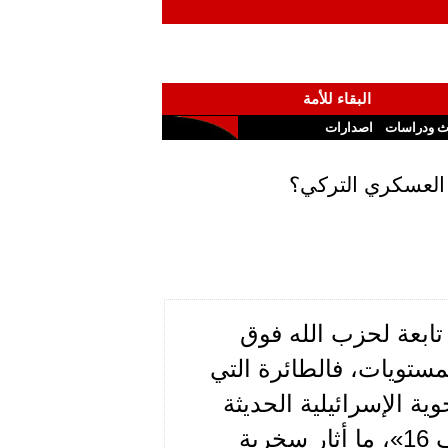
البقاء للأمة
ث ودراسات
اصدارات
ب العسكري التركي؟
تابعة لحزب الله فوق
ستويات، فالطائرة التي
ة الإسرائيلية الحديثة
كافة. ثلاثة صواريخ بما فيها صاروخ أطلق من طائرة «أف 16»، ما أثار سخرية