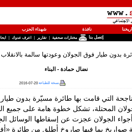
ريخنا
نافذة
شهداء الحزب
إتصل بنا
|
|
|
مختارات صحفية
تقارير
اعرف عدوك
ابحا
رة بدون طيار فوق الجولان وعودتها سالمة بالانقلا
نضال حمادة - البناء
نسخة للطباعة
2016-07-20
ناجحة التي قامت بها طائرة مسيّرة بدون طيار 
ولان المحتلة، تشكل خطوة هامة على جميع الم
واء الجولان عجزت عن إسقاطها الوسائل الجوي