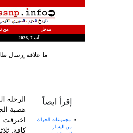
مدخل
من تا
آب 7 ,2026
ما علاقة إرسال طائ
الرحلة ال
إقرأ ايضاً
هضبة الج
اخترقت أج
مجموعات الحراك
من اليسار