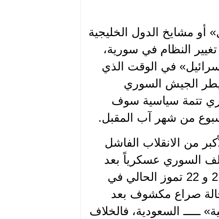
ل» أو مشايخ الدول الخليجية
تغيير النظام في سورية،
سرائيل» في الوقت الذي
يطر الجيش السوري
سكري تتمة سياسية سوف
سبوع من شهر آب المقبل.
كبر من الانقلاب الفاشل
لملف السوري عسكرياً بعد
المؤتمر الدولي لمحاربة «داعش» المنوي عقده يومي 21 و 22 تموز الحالي في
 حالة صراع مكشوف بعد
سرائيلية» ـــــ السعودية، فالخلاف