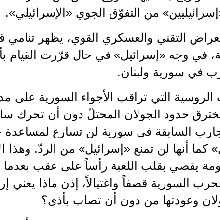
سرائيليين» من التفوّق الجوي «الإسرائيلي».
تعراض التقني والعسكري القوي، يظهر تنامي ق
، في وجه «إسرائيل» في حال قرّرت القيام بأي
ب في سورية ولبنان.
 الروسية التي تراقب الأجواء السورية على مدا
خترق حدود الجولان المحتلّ دون أن تحرك ساكن
تجارب السابقة في سورية لن تسارع لمساعدة 
 كما أنها لن تمنع «إسرائيل» من الردّ. وهذا ا
مة يقضي بقلب اللعبة رأساً على عقب بعدما لع
رب السورية قصفاً واغتيالاً، إذن ماذا يعني إ
لان وعودتها من دون أن تصاب بأذى؟