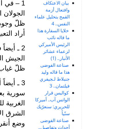
1 – في 
بيان الاعتكاف
وافتعال أزمة
الجولان ا
القمح بتحليل علماء
ظلّ وجود 
النفس.. 4
خلايا السفارة هذا
أراد التع
ما قاله نائب
الرئيس الأميركي
2 ـ أيضا
لزعماء عشائر
الجيش ال
الأنبار.. (1)
صناعة الفوضى
ظلّ غياب 
هذا ما قاله وليد
جنبلاط لـجيفري
3 ـ أيضا
فيلتمان.. 3
سورية بعد
كواليس قرار
الواتس آب.. أميركا
الغربية 
للحريري: سنعرّيك
الشرق الأ
سنّياً
صناعة الفوضى
وضع أنقر
أحداث وتفاصيل..