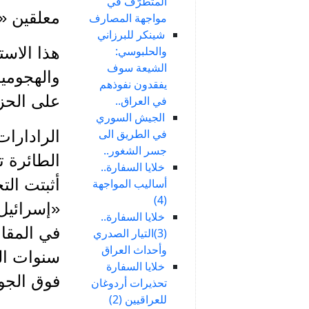
المتطرّف في
معلقين «إ
مواجهة المصارف
شينكر للبرزاني
والحلبوسي:
هذا الاس
الشيعة سوف
والهجومية
يفقدون نفوذهم
على الحز
في العراق..
الجيش السوري
في الطريق الى
الرادارات
جسر الشغور..
الطائرة ت
خلايا السفارة..
أثبتت ال
أساليب المواجهة
(4)
«إسرائيل»
خلايا السفارة..
في المقاو
(3)التيار الصدري
وأحداث العراق
سنوات الح
خلايا السفارة
فوق الجو
تحذيرات أردوغان
للعراقيين (2)