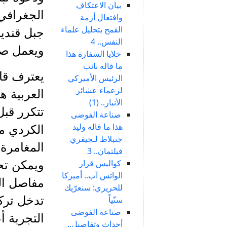
بيان الاعتكاف
الجغرافي
وافتعال أزمة
القمح بتحليل علماء
جبل قنديل
النفس.. 4
ويعمل صال
خلايا السفارة هذا
ما قاله نائب
يعترف قاد
الرئيس الأميركي
لزعماء عشائر
العربية ه
الأنبار.. (1)
تتكرر قبل
صناعة الفوضى
هذا ما قاله وليد
الكردي مه
جنبلاط لـجيفري
المغامرة 
فيلتمان.. 3
كواليس قرار
ويمكن تحق
الواتس آب.. أميركا
مفاصل ال
للحريري: سنعرّيك
تدخل ترك
سنّياً
صناعة الفوضى
التجربة 
أحداث وتفاصيل..