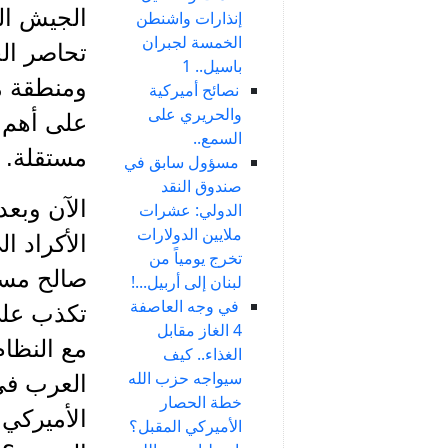
الجيش ال
إنذارات واشنطن
الخمسة لجبران
تحاصر ال
باسيل.. 1
ومنطقة م
نصائح أميركية
والحريري على
على أهم 
السمع..
مستقلة.
مسؤول سابق في
صندوق النقد
الدولي: عشرات
ملايين الدولارات
الأكراد ا
تخرج يومياً من
لبنان إلى أربيل...!
في وجه العاصفة
تكذب على 
4 الغاز مقابل
مع النظام
الغذاء.. كيف
سيواجه حزب الله
العرب في 
خطة الحصار
الأميركي 
الأميركي المقبل؟