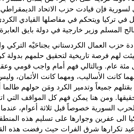
 لسورية فإن قيادت حزب الاتحاد الديمقراطي
 في تركيا ويتحكم في مفاصلها القيادي الكردي
ح المسلم وزير خارجية في دولة بايق العابرة 
ة حزب العمال الكردستاني بجناحَيْه التركي و
يئت لهم فرصة تاريخية لتحقيق حلمهم بدولة ك
 مئة عام. وبالتالي فهم أمام واجب قومي وعقا
ما كانت الأساليب، ومهما كانت الأثمان، وليس 
بقتلهم جميعاً وتدمير الكرد ومَن حولهم طالما
يقها. ومن هنا يمكن فهم كل المواقف التي اتخ
حرب السورية خصوصاً قبل ثلاثة أعوام، عندما 
يا الى عفرين وجوارها على تسليم هذه المنط
أعيد تكرارها شرق الفرات حيث رفضت هذه القيا