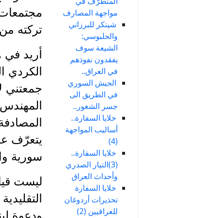
المتطرّف في
مجتمعات ا
مواجهة المصارف
شينكر للبرزاني
تركته من
والحلبوسي:
الشيعة سوف
أريد في ه
يفقدون نفوذهم
الكردي ا
في العراق..
الجيش السوري
جمعتني ل
في الطريق الى
جسر الشغور..
خلايا السفارة..
المصادفة
أساليب المواجهة
يتعرّف عل
(4)
خلايا السفارة..
سورية وال
(3)التيار الصدري
وأحداث العراق
ليست قيا
خلايا السفارة
التقليدية
تحذيرات أردوغان
للعراقيين (2)
ودعوة لبن