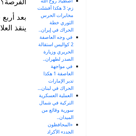
اصطياد روح الله
الفرصة؟
زم: 3 هكذا أفشلت
مخابرات الحرس
بعد أربع 
الثوري خطة
ينقذ العل
الحراك في إيران..
في وجه العاصفة
2 كواليس استقالة
الحريري وزيارة
الصدر لطهران..
في مواجهة
العاصفة 1 هكذا
تدير الإمارات
الحراك في لبنان...
العملية العسكرية
التركية في شمال
سورية وقائع من
الميدان..
«المحافظون
الجدد» الأكراد