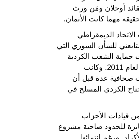
ائد أوجلان ومَن ورث
قه مهما كانت الأثمان.
الاتحاد الديمقراطي
ابعتي للشأن السوري التي
 حماية الشعب الكردية
المهندس صالح مسلم محمد الذي عرفته عن قرب منذ العام 2011. وكانت
ت صحافية عدة قبل أن
لجناح الكردي المسلح في
ن قيادات الأحزاب
عابرة للحدود صاحبة مشروع
راد. ورغم انتمائها