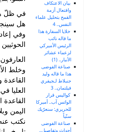
بيان الاعتكاف
وافتعال أزمة
في ظلّ ه
القمح بتحليل علماء
هل سينجح
النفس.. 4
خلايا السفارة هذا
وفي إعادة
ما قاله نائب
الحوثيين
الرئيس الأميركي
لزعماء عشائر
العارفون 
الأنبار.. (1)
صناعة الفوضى
وخلط الأ
هذا ما قاله وليد
القاعدة و
جنبلاط لـجيفري
فيلتمان.. 3
العليا في
كواليس قرار
القاعدة ا
الواتس آب.. أميركا
للحريري: سنعرّيك
اليمن وب
سنّياً
نكتب عنه 
صناعة الفوضى
أحداث وتفاصيل..
تاريخ بيا