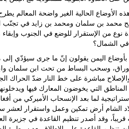
ذه الأوضاع الحالية الغير واضحة المعالم يطر
 محمد بن سلمان ومحمد بن زايد في تجنّب ال
 نوع من الإستقرار للوضع في الجنوب وإبقاء 
 في الشمال؟
بأوضاع اليمن يقولون إنّ ما جرى سيؤدّي إلى م
وراق، وسحب البساط من تحت ابن سلمان وابن
الإصلاح مباشرة على خط النار ضدّ الحراك ال
 المناطق التي يخوضون المعارك فيها ويدخلونها
ستراتيجية لما بعد الإنسحاب الأميركي من أفغا
لاد الشام أرض تمكين وعمل واستقرار لعشر س
قريباً، وقد أصدر تنظيم القاعدة في جزيرة العر
نات تنظيم القاعدة على الإطلاق بعد سيطرة ا