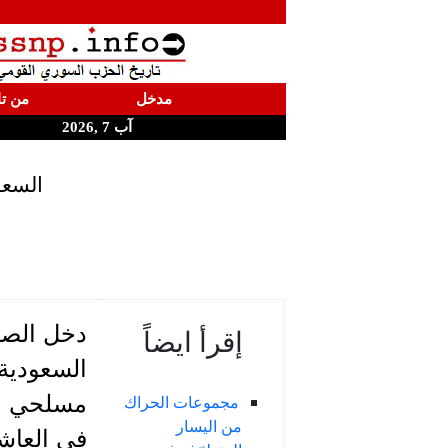
مدخل
من تا
آب 7 ,2026
السعو
دخل الصر
إقرأ ايضاً
السعودية 
مسلحي الح
مجموعات الحراك
من اليسار
في العاش