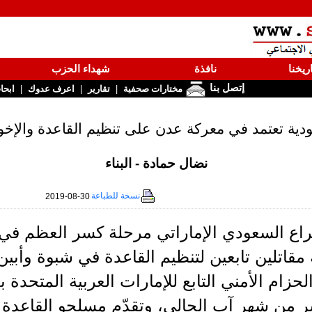
ريخنا
نافذة
شهداء الحزب
إتصل بنا
|
|
|
مختارات صحفية
تقارير
اعرف عدوك
ابحا
دية تعتمد في معركة عدن على تنظيم القاعدة والإخوا
نضال حمادة - البناء
نسخة للطباعة
2019-08-30
اع السعودي الإماراتي مرحلة كسر العظم في
مقاتلين تابعين لتنظيم القاعدة في شبوة وأبين
زام الأمني التابع للإمارات العربية المتحدة 
ر من شهر آب الحالي، وتقدّم مسلحو القاعدة 