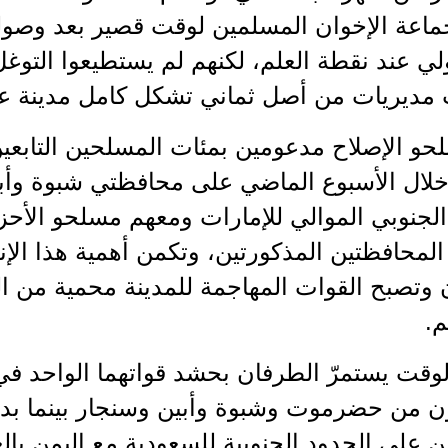
جماعة الإخوان المسلمين لوقت قصير بعد وص
ي عند نقطة العلم، لكنهم لم يستطيعوا التوغل
 مديريات من أصل ثماني تشكل كامل مدينة ع
و الإصلاح مدعومين بمئات المسلحين التابعين
لال الأسبوع الماضي على محافظتي شبوة وأبي
 الجنوبي الموالي للإمارات ومعهم مسلحو الأحزمة
محافظتين المذكورتين، وتكمن أهمية هذا الإنج
وتصبح القوات المهاجمة للمدينة محمية من ا
م.
لوقت يستمرّ الطرفان بحشد قواتهما الواحد ف
 من حضرموت وشبوة وأبين وسنجار بينما بدأ م
ن على الحدود الجنوبية للسعودية مع اليمن بال