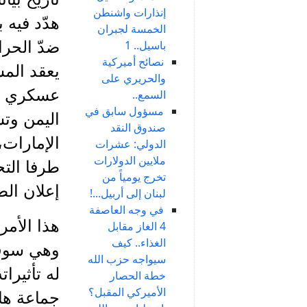
إنذارات واشنطن
هدّد فيه 
الخمسة لجبران
باسيل.. 1
ضدّ الحرا
نصائح أميركية
يعقد المش
والحريري على
عسكري ضد
السمع..
مسؤول سابق في
اليمن وتس
صندوق النقد
الإمارات،
الدولي: عشرات
ملايين الدولارات
طرفا التح
تخرج يومياً من
إعلان الط
لبنان إلى أربيل...!
في وجه العاصفة
هذا الأمر
4 الغاز مقابل
الغذاء.. كيف
وهي سوف 
سيواجه حزب الله
له تأثيرا
خطة الحصار
الأميركي المقبل؟
جماعة هاد