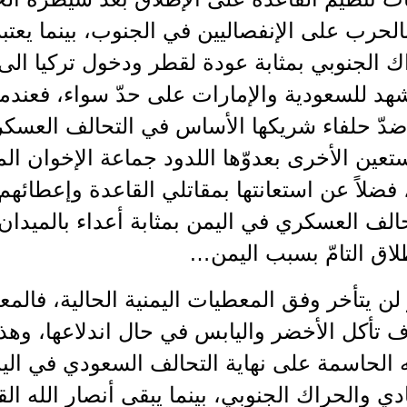
بالحرب على الإنفصاليين في الجنوب، بينما يعت
ك الجنوبي بمثابة عودة لقطر ودخول تركيا الى ا
هد للسعودية والإمارات على حدّ سواء، فعندما
ّ حلفاء شريكها الأساس في التحالف العسكري
تعين الأخرى بعدوّها اللدود جماعة الإخوان ا
 فضلاً عن استعانتها بمقاتلي القاعدة وإعطائه
الف العسكري في اليمن بمثابة أعداء بالميدان
لاق التامّ بسبب اليمن…
 لن يتأخر وفق المعطيات اليمنية الحالية، فالم
تأكل الأخضر واليابس في حال اندلاعها، وه
ته الحاسمة على نهاية التحالف السعودي في ا
ي والحراك الجنوبي، بينما يبقى أنصار الله ال