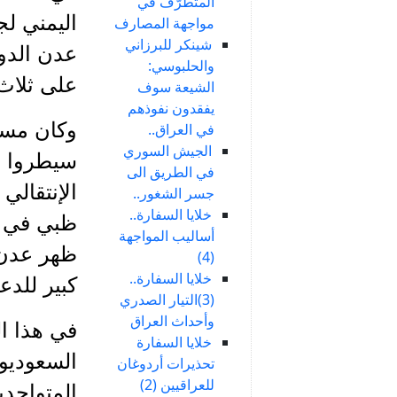
المتطرّف في
اليمني ل
مواجهة المصارف
شينكر للبرزاني
عدن الدول
والحلبوسي:
على ثلاث
الشيعة سوف
يفقدون نفوذهم
وكان مسلح
في العراق..
الجيش السوري
سيطروا خ
في الطريق الى
الإنتقالي
جسر الشغور..
خلايا السفارة..
ظبي في ال
أساليب المواجهة
ظهر عدن 
(4)
خلايا السفارة..
كبير للدع
(3)التيار الصدري
وأحداث العراق
في هذا ا
خلايا السفارة
السعوديون
تحذيرات أردوغان
للعراقيين (2)
المتواجدي