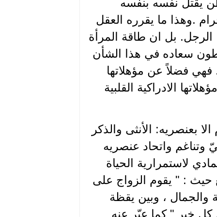
 يقتل نفسه بنفسه
رام .وهذا ما يقرره العقل
 الرجل. بل ان طاقة المرأة
نطون سعاده في هذا الشأن
. فهي فضلاً عن مؤهلاتها
هلاتها الادراكية القلبية
الا بعنصريه: الأنثى والذكر
ّ وتناغم واتحاد عنصريه
مادي لاستمرارية الحياة
ع حيث : " يقوم الزواج على
 والجمال ، وبين يقظة
ل خير " كما عبّر عنه