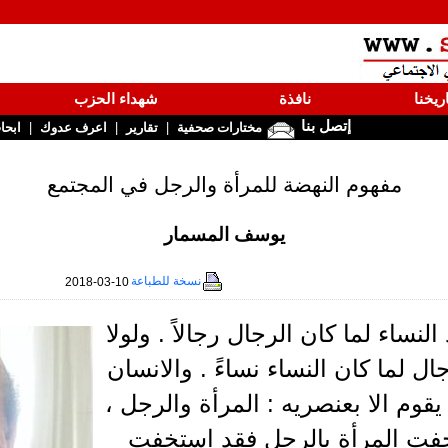
ريخنا
نافذة
شهداء الحزب
إتصل بنا
|
|
|
مختارات صحفية
تقارير
اعرف عدوك
ابحا
مفهوم النهضة للمرأة والرجل في المجتمع
يوسف المسمار
نسخة للطباعة
2018-03-10
النساء لما كان الرجال رجالاً . ولولا
ال لما كان النساء نساءً . والانسان
 يقوم الا بعنصريه : المرأة والرجل ،
خفت المرأة بالرجل فقد استخفت