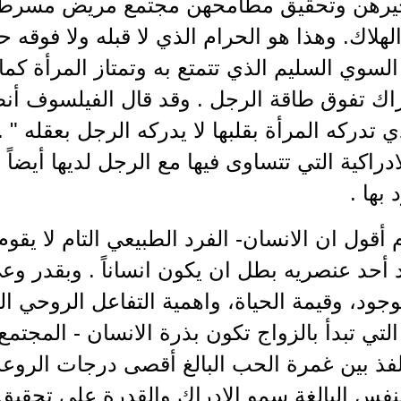
يرهن وتحقيق مطامحهن مجتمع مريض مسرطن
هلاك. وهذا هو الحرام الذي لا قبله ولا فوقه ح
السوي السليم الذي تتمتع به وتمتاز المرأة كما
راك تفوق طاقة الرجل . وقد قال الفيلسوف أ
ذي تدركه المرأة بقلبها لا يدركه الرجل بعقله " 
ادراكية التي تتساوى فيها مع الرجل لديها أيضاً مؤ
 بها .
 أقول ان الانسان- الفرد الطبيعي التام لا يقوم 
د أحد عنصريه بطل ان يكون انساناً . وبقدر وعي
وجود، وقيمة الحياة، واهمية التفاعل الروحي ال
 التي تبدأ بالزواج تكون بذرة الانسان - المجتم
لفذ بين غمرة الحب البالغ أقصى درجات الروعة
نفس البالغة سمو الادراك والقدرة على تحقيق ك