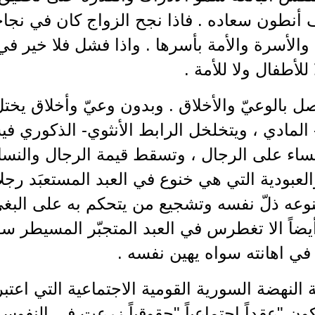
أنطون سعاده . فاذا نجح الزواج كان في نجاح
والأسرة والأمة بأسرها . واذا فشل فلا خير في
للأطفال ولا للأمة .
ل بالوعيّ والأخلاق . وبدون وعيّ وأخلاق يختل
المادي ، ويتخلخل الرابط الأنثوي- الذكوري فيس
ساء على الرجال ، وتسقط قيمة الرجال والنسا
لعبودية التي هي خنوع في العبد المستعبَد رجلاَ 
وعه ذلّ نفسه وتشجيع من يتحكم به على البغي
أيضاً الا تغطرس في العبد المتجبّر المسيطر سواء
في اهانته سواه يهين نفسه .
النهضة السورية القومية الاجتماعية التي اعتبرت 
ون "عقداً اجتماعياً "حقوقياً زرعت في النفوس 