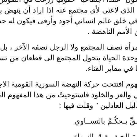
الذي لاغنى لأي مجتمع عنه اذا اراد أن ينهض
ي خلق عالم انساني أجود وأرقى فيكون له حضو
 الأمم الناهضة .
رأة نصف المجتمع ولا الرجل نصفه الآخر ، بل 
وحدة الحياة يتحول المجتمع الى قطعان من ن
 في مقابر الفناء.
هوم افتتحت حركة النهضة السورية القومية الاج
 والعز والخلود فاستوحيتُ من هذا المفهوم ال
ليل العادلين " وقلت فيها :
ـقِّ يـحكُـمُ بالتســاوي
ـمَ الحـقـيـقـةَ بالسواءِ