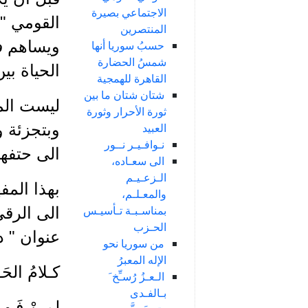
الاجتماعي بصيرة
القومي " 
المنتصرين
ويساهم ف
حسبُ سوريا أنها
شمسُ الحضارة
الحياة بين
القاهرة للهمجية
شتان شتان ما بين
ليست الم
ثورة الأحرار وثورة
العبيد
وبتجزئة 
نـوافـيـر نــور
الى حتفها
الى سعـاده،
الـزعـيـم
بهذا المف
والمعـلـم،
بمناسـبـة تـأسيـس
الى الرقي
الحـزب
عنوان " د
من سوريا نحو
الإله المعبرُ
كـلامُ الحَ
الـعـزُ رُسـِّخ َ
بـالفـدى
لمـنْ فَـهِ