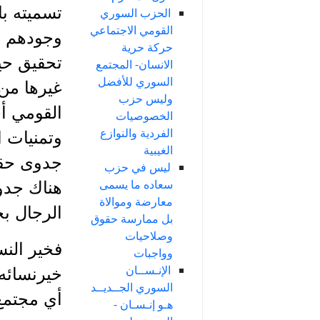
تسميته با
الحزب السوري
القومي الاجتماعي
وجودهم ف
حركة حرية
تحقيق حيا
الانسان- المجتمع
السوري للأفضل
غيرها من 
وليس حزب
القومي أي
الخصوصيات
الفردية والنوازع
وتمنيات ا
الغيبية
جدوى حقيق
ليس في حزب
سعاده ما يسمى
هناك جدوى
معارضة وموالاة
الرجال بخ
بل ممارسة حقوق
وصلاحيات
فخير النس
وواجبات
الإنـســان
خيرنسائه 
السوري الجــديــد
أي مجتمع 
هـو إنـسـان -