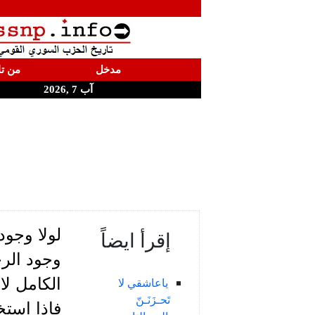
مدخل
من تا
آب 7 ,2026
لولا وجود 
إقرأ ايضاً
وجود الرج
الكامل لا
ياعاشقي لا
تَحـزَنَـنّ
فاذا است