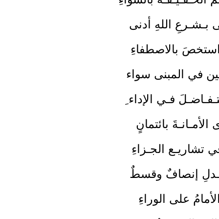
ثى بـشـرعِ اللهِ أدنى
ُاستخصَ بالاصطفاءِ
نـين في المبنى سواء
تـفـاضـلَ فـي الإداء ِ
ى الأمـانـةَ بائتمانٍ
في تشاريـع الجـزاءِ
ـدلِ إنصافٌ وقسطٌ
لأمامُ على الوراءِ