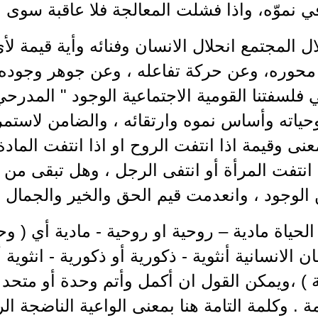
 نموّه، واذا فشلت المعالجة فلا عاقبة سوى ال
ل المجتمع انحلال الانسان وفنائه وأية قيمة ل
حوره، وعن حركة تفاعله ، وعن جوهر وجوده ا
فلسفتنا القومية الاجتماعية الوجود " المدرح
حياته وأساس نموه وارتقائه ، والضامن لاستمر
عنى وقيمة اذا انتفت الروح او اذا انتفت الماد
ذا انتفت المرأة أو انتفى الرجل ، وهل تبقى من
لوجود ، وانعدمت قيم الحق والخير والجمال ، وم
لحياة مادية – روحية او روحية - مادية أي ( و
فان الانسانية أنثوية - ذكورية أو ذكورية - انثوية
ة ) ،ويمكن القول ان أكمل وأتم وحدة أو متح
امة . وكلمة التامة هنا بمعنى الواعية الناضجة ا