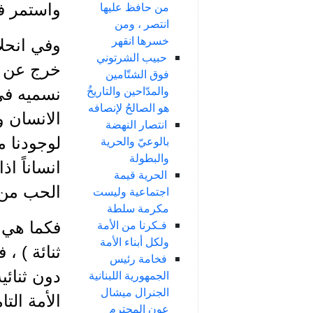
من حافظ عليها
واستمر في
انتصر ، ومن
خسرها انقهر
وفي انحلا
حبيب الشرتوني
خرج عن م
فوق الشتّامين
والمدّاحين والتاريخُ
نسميه في 
هو الصالحُ لإنصافه
الانسان و
انتصار النهضة
بالوعيّ والحرية
لوجودنا م
والبطولة
انساناً ا
الحرية قيمة
الحب من ا
اجتماعية وليست
مكرمة سلطة
فـكرنا من الأمة
فكما هي ا
ولكل أبناء الأمة
ثنائة ) ، 
فخامة رئيس
دون ثنائي
الجمهورية اللبنانية
الجنرال ميشال
الأمة الت
عون المحترم