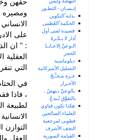
النهضة وليس
حقهن وخ
إنـسـان - التطـور
ومصيره ال
بداية ُالتكوين
الانساني 
الحكمة ُالعُظمى
قصيدة لفتى أول
على الاد
آذار لا يـكـرهُ
: " ان ال
الـوعيَّ إلاعـابـدُ
الحجر
العقلية ال
دبلوماسية
التي تنفرد
التضليل الأميركانية
غـزة مـحـَّـجُ
في الختام
الأحـرار
بالوعيِّ نـنهضُ ،
، فاذا فق
بالتفوِّقِ نُـبدعُ
لطبيعة ال
هكذا تكون فتاوي
العلماء الصالحين
الانسانية
فطوبى لمرجعية
التوازن ا
النجف الأشرف
القيامة السورية
العقل وال