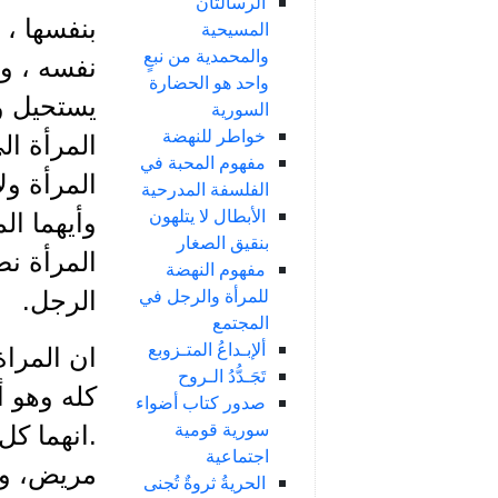
الرسالتان
بنفسها ، 
المسيحية
والمحمدية من نبعٍ
نفسه ، و
واحد هو الحضارة
يستحيل و
السورية
خواطر للنهضة
المرأة ا
مفهوم المحبة في
المرأة ول
الفلسفة المدرحية
الأبطال لا يتلهون
وأيهما ال
بنقيق الصغار
المرأة ن
مفهوم النهضة
للمرأة والرجل في
الرجل.
المجتمع
ألإبـداعُ المتـزوبع
ان المراة
تَجَـدُّدُ الـروح
كله وهو أ
صدور كتاب أضواء
سورية قومية
.انهما ك
اجتماعية
مريض، وا
الحريةُ ثروةٌ تُجنى