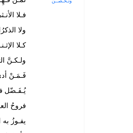
وتـحـَصـَّـن
فـلا الأنـ
ولا الذكر
كـلا الإثـ
ولـكـنَّ ال
فَـمَـنْ أد
يُـفَـضّل 
فروحُ الع
يفـوزُ به ا