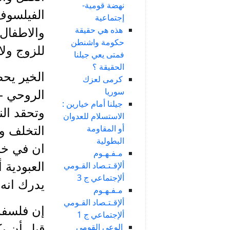
نهضة قومية-
الفيلسوف 
إجتماعية
هذه هي حقيقة
والاطفال 
حكومة واشنطن
للزوج ولا 
فمتى يعي جيلنا
الحقيقة ؟
الخير يحص
كرمى لعزك
سوريا
الروحي - 
جيلنا أمام خيارين :
وتحقد الن
الاستسلام للعدوان
أو المقاومة
التخلف وا
البطولية
ان في خن
مـفـهـوم
ألإقـتـصاد القـومي
العبودية 
ألإجتماعي ج 3
يدرك انه 
مـفـهـوم
ألإقـتـصاد القـومي
إن فلسفة 
ألإجتماعي ج 1
الوعي القومي
قبل أن يك