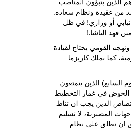
 الذين يتبؤون المناصب
مد من عقيدة ونظام سعاده.
نيابي أو وزاري! في ظل
ين فهد الباشا.!
نهجه القومي يحتاج لقيادة
ية، كما تملك كاريزما
وم السابع) الذين يتمتعون
 الخوض في غمار التخطيط
تصاص الذين يجب ان تناط
اجهات المصيرية، لا تسليم
تحق ان نطلق على نظام