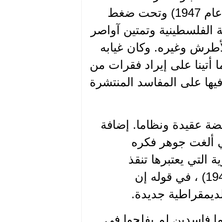
والحملة على الزعيم (رسالته إلى رفيق الحلبي حزيران عام 1947) وتحت ضغط
 الفلسطينية وتمتين آواصر
أطرش وغيره. وكان غيابه
ب. كما أتينا على إيراد فقرات من
يها على المفاسد المنتشرة
ضة عقيدة ونظاما. إضافة
تي ألغت جوهر فكره
 التي يعتبرها تنقذ
البسشرية من كل المفاسد ( خطابه في سانتياغو عام 1940) ، في قوله إن
لديمقراطية جديدة.
ما فاسدين لم يفلحوا في