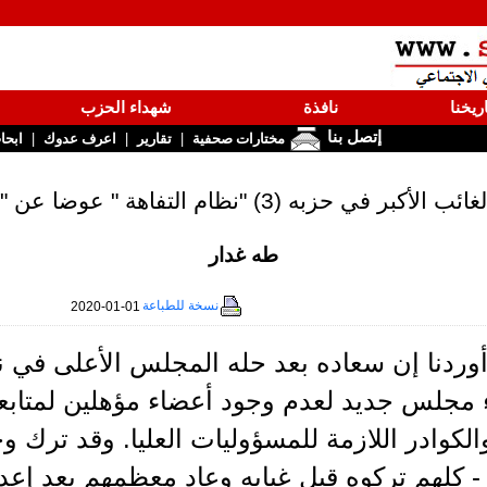
ريخنا
نافذة
شهداء الحزب
إتصل بنا
|
|
|
مختارات صحفية
تقارير
اعرف عدوك
ابحا
به (3) "نظام التفاهة " عوضا عن "النظام الجديد"!
طه غدار
نسخة للطباعة
2020-01-01
 مجلس جديد لعدم وجود أعضاء مؤهلين لمتابعة 
الكوادر اللازمة للمسؤوليات العليا. وقد ترك 
- كلهم تركوه قبل غيابه وعاد معظمهم بعد إعدام