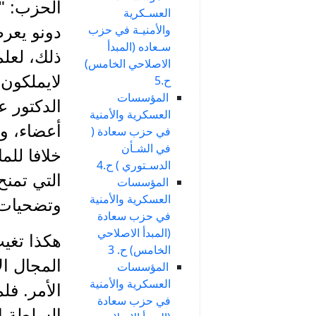
الحزب: "ن
العسـكرية
والأمنيـة في حزب
دونو يعر
سـعاده (المبدأ
ذلك، لعلم
الاصلاحي الخامس)
لايملكون 
ح.5
المؤسسات
الدكتور ع
العسكرية والأمنية
أعضاء، ون
في حزب سعادة (
في الشـأن
الدسـتوري ) ح.4
التي تمنح
المؤسسات
العسكرية والأمنية
وتضحيات غ
في حزب سعادة
(المبدأ الاصلاحي
هكذا تغي
الخامس) ح. 3
المجال ا
المؤسسات
العسكرية والأمنية
الأمر. ف
في حزب سعادة
السلطة ا