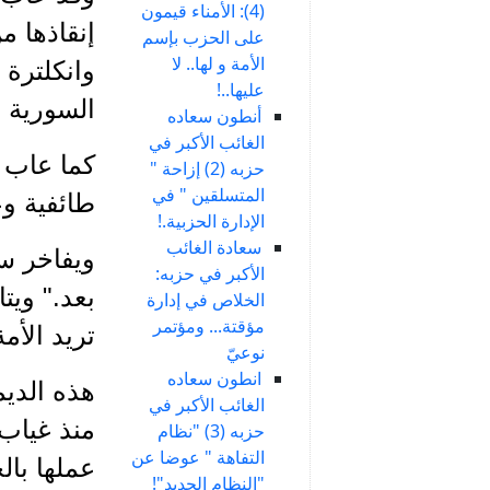
(4): الأمناء قيمون
إنقاذها م
على الحزب بإسم
الأمة و لها.. لا
وانكلترة 
عليها..!
السورية ال
أنطون سعاده
الغائب الأكبر في
كما عاب ع
حزبه (2) إزاحة "
المتسلقين " في
طائفية وع
الإدارة الحزبية.!
سعادة الغائب
ويفاخر س
الأكبر في حزبه:
بعد." ويت
الخلاص في إدارة
مؤقتة... ومؤتمر
تريد الأمة
نوعيّ
انطون سعاده
هذه الدي
الغائب الأكبر في
حزبه (3) "نظام
التفاهة " عوضا عن
عملها بال
"النظام الجديد"!