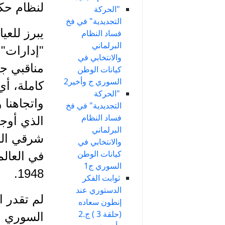
لنظام حكم
"الحركة
التجديدية" في فخ
يبرز للع
فساد النظام
البرلماني
"إدارات"
والانتخابي في
مناقبي جد
كيانات الوطن
السوري ج وأخير2
كاملة، أي
"الحركة
واتجاهنا و
التجديدية" في فخ
فساد النظام
الذي أوجد
البرلماني
شرقي الب
والانتخابي في
كيانات الوطن
في العالم
السوري ج1
1948.
ثوابت الفكر
الدستوري عند
لم تقدر ا
إنطون سعاده
(حلقة 3 ) ج.2
السوري ال