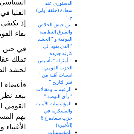
السياسي)
الدستوري عند
سعادة (حلقة أولى)
العليا ف
ج.1
إذ تكتفي
بين جيش الخلاص
والفـرق النظامية
بقاء القو
القومية و " الحشد
" الذي يقود الى
في حين أن
كارثة جديدة
تملك عقلا
" أمثولة " تأسيس
الحزب القومي :
لحشد الطا
انبعـاث أمّـة من "
قبر التاريخ "
فأعضاء ال
الزعيم ... ومقالات
ببعد نظر
" رأي النهضة "
المؤسسات الأمنية
القومي ا
والعسكرية في
بهم المسؤ
حزب سعاده ح.6
(الأخيرة)
الأغبياء 
المؤسسـات