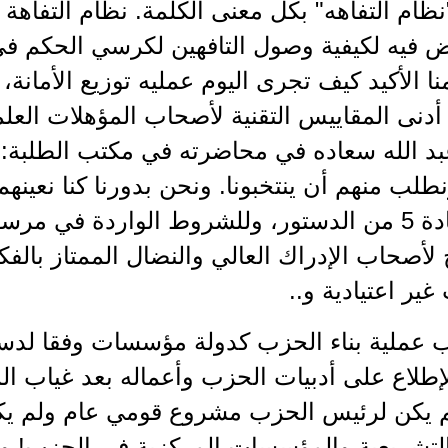
ظام التفاهه" بكل معنى الكلمة. نظام التفاهة 
ض فيه لكيفية وصول التافهين لكرسي الحكم في
نا الأكيد كيف تجرى اليوم عمليه توزيع الأمانة، 
أدنى المقاييس التقنية لأصحاب المؤهلات العلمي
بد الله سعاده في محاضرته في مكتب الطلبة: كن
طلب منهم أن ينتخبونا. ونحن بدورنا كنا نعين
خلافا للمادة 5 من الدستور، وللشروط الواردة في 
 لأصحاب الإدراك العالي والنضال الممتاز بالفكر
ير اعتيادية و..
ب عملية بناء الحزب كدولة مؤسسات وفقا لدس
لإطلاع على أدبيات الحزب وأعماله بعد غياب 
لم يكن لرئيس الحزب مشروع قومي عام ولم يك
لتشريعية والمؤسسات المركزية في الحزب! وم