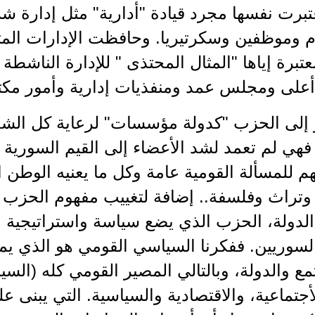
تبرت نفسها مجرد قيادة "أدارية" مثل إدارة ش
 وموظفين وسكرتيريا. وحافظت الإدارات المتع
معتبرة إياها "المثال المحتذى " للإدارة الناش
لى ومجلس عمد ومنفذيات إدارية وأمور مكتب
 إلى الحزب "كدولة مؤسسات" لرعاية كل الش
هي لم تعمد لشد الأعضاء إلى القيم السورية 
م للمسألة القومية عامة وكل ما يعنيه الوطن 
وتراث وفلسفة.. إضافة لتغييب مفهوم الحزب
الدولة، الحزب الذي يضع سياسة واستراتيجية 
لسوريين. ففكرنا السياسي القومي هو الذي ي
ع والدولة، وبالتالي المصير القومي كله (السيا
أجتماعية، والاقتصادية والسياسية. التي يبنى ع