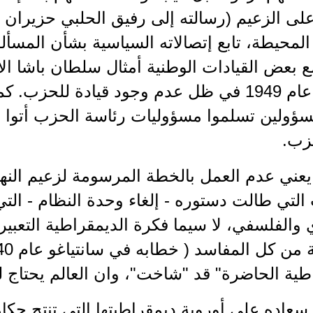
محيطة، تابع إتصالاته السياسية بشأن المسألة
ع بعض القيادات الوطنية أمثال سلطان باشا ال
المفاجئ عام 1949 في ظل عدم وجود قيادة للحز
سؤولين تسلموا مسؤوليات رئاسة الحزب أتوا ف
زب.
يعني عدم العمل بالخطة المرسومة لزعيم النه
 التي طالت دستوره - إلغاء وحدة النظام - ال
والفلسفي، لا سيما فكرة الديمقراطية التعبيرية
طية الحاضرة" قد "شاخت"، وان العالم يحتاج 
عاده على أوروبة ديمقراطيتها التي تنتج حكا