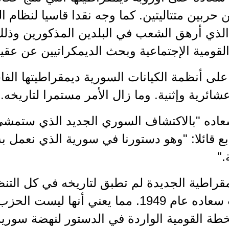
ن حربين متتاليتين. كما وجه نقدا قاسيا لنظا
الذي أرهق الشعب في البلدين المذكورين وذلك 
قومية الإجتماعية وبحث الديمكراتيين عن عقيدة" 6/1942
لى أنظمة الكيانات السورية ديمقراطيتها الف
شائرية وإثنية. وما زال الأمر مستمرا لتاريخه.
عاده "بالاكتشاف السوري الجديد الذي ستمشي 
ابع قائلا: "وهو دستورنا في سورية الذي نعمل به 
."
مقراطية الجديدة لم تطبق لتاريخه في كل التن
منذ غياب سعاده عام 1949. مما يعني أنها
خطة القومية الواردة في الدستور لنهضة سورية 