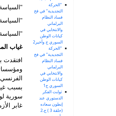
"الحركة
"السياسة ع
التجديدية" في فخ
فساد النظام
"السياسة 
البرلماني
والانتخابي في
"السياسة ع
كيانات الوطن
السوري ج وأخير2
غياب ال
"الحركة
التجديدية" في فخ
افتقدت ب
فساد النظام
البرلماني
والانتخابي في
الفرنسي و
كيانات الوطن
السوري ج1
بسبب غيا
ثوابت الفكر
سورية لو
الدستوري عند
إنطون سعاده
غابر الأزم
(حلقة 3 ) ج.2