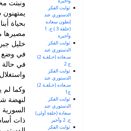
وأخيرة
ونبتت محل
ثوابت الفكر
يمتهنون س
الدستوري عند
إنطون سعاده
بحياة أبن
(حلقة 3 ) ج. 1
مصيرها مع
وأخيرة
ثوابت الفكر
خليل جبرا
الدستوري عند
في وضع م
سـعاده (حـلقـة 2)
في حالة غ
ج 2
ثوابت الفكر
واستغلال
الدستوري عند
سـعاده (حـلقـة 2)
وكما لم ي
ج1
ثوابت الفكر
لنهضة شعب
الدستوري عند
السورية ا
سعادة (حلقة أولى)
ذات أساس
ج. 2 وأخير
ثوابت الفكر
الدستور في الشا