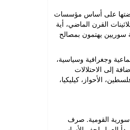
 نهضتها على أساس مؤسسات
اثينات القرن الماضي، أية
 سوريين يهتمون بمصالح
تماعية وجغرافية وسياسية،
فة إلى الاحتلالات
سطين، الأحواز، كيليكيا،
ء سورية القومية. صرف
بدأ العمل لحفر الأساس،