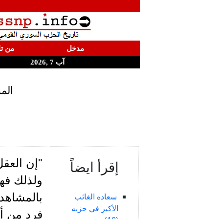
مدخل
من تا
آب 7 ,2026
الم
"إن العقل
إقرأ ايضاً
ولذلك فه
بالمشاهد
سعاده الغائب
الأكبر في حزبه
فرد من أف