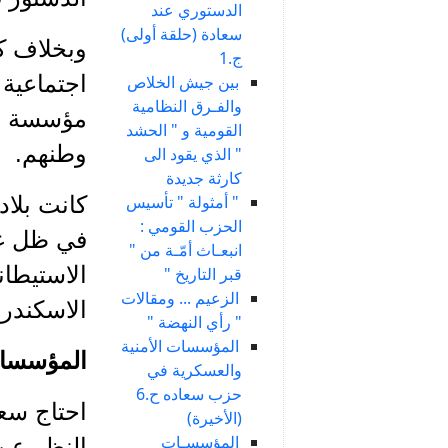
الدستوري عند
سعادة (حلقة أولى)
وبخلاف ك
ج.1
اجتماعية 
بين جيش الخلاص
والفـرق النظامية
مؤسسة صا
القومية و " الحشد
وطنهم.
" الذي يقود الى
كارثة جديدة
" أمثولة " تأسيس
كانت بلاد
الحزب القومي :
في ظل غيا
انبعـاث أمّـة من "
الاستيطان
قبر التاريخ "
الزعيم ... ومقالات
الاسكندر
" رأي النهضة "
المؤسسات الأمنية
المؤسسات
والعسكرية في
حزب سعاده ح.6
احتاج سعا
(الأخيرة)
المؤسسـات
النظر عن 