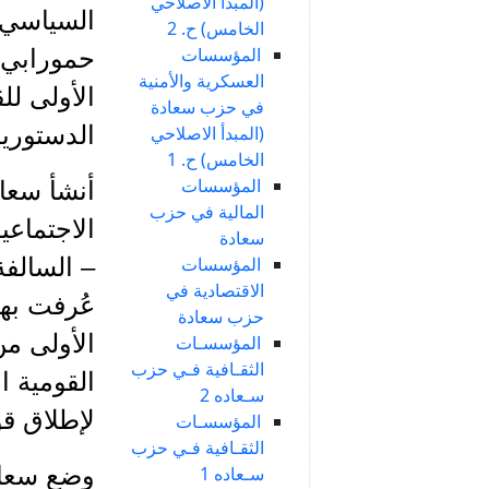
(المبدأ الاصلاحي
السياسي 
الخامس) ح. 2
المؤسسات
حمورابي.
العسكرية والأمنية
الأولى لل
في حزب سعادة
الدستورية
(المبدأ الاصلاحي
الخامس) ح. 1
المؤسسات
أنشأ سعاد
المالية في حزب
الاجتماعي
سعادة
المؤسسات
– السالفة
الاقتصادية في
عُرفت بها
حزب سعادة
الأولى من
المؤسسـات
الثقـافية فـي حزب
القومية 
سـعاده 2
لإطلاق قو
المؤسسـات
الثقـافية فـي حزب
وضع سعادة
سـعاده 1