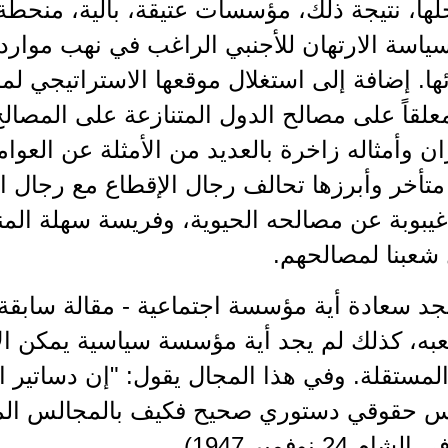
ها، نتيجة ذلك، مؤسسات عتيقة، بالية، منحطة
ياسة الارتهان للأجنبي الراغب في نهب موارد ا
ائها. إضافة إلى استغلال موقعها الاستراتيجي ل
لقاً على مصالح الدول المتنازعة على المصالح
ن وأمثاله زاخرة بالعديد من الأمثلة عن العوام
تأخر وأبرزها تحالف رجال الإقطاع مع رجال ا
يبوبة عن مصالحه الحيوية، وفريسة سهلة المن
 شعبنا لمصالحهم.
جد سعادة أية مؤسسة اجتماعية - مقالة سابقة -
ه، كذلك لم يجد أية مؤسسة سياسية يمكن الاعت
لمستقلة. وفي هذا المجال يقول: "إن دساتير ال
 حقوقي دستوري صحيح فكيف بالمجالس المتأل
م 24 نوفمبر 1947)