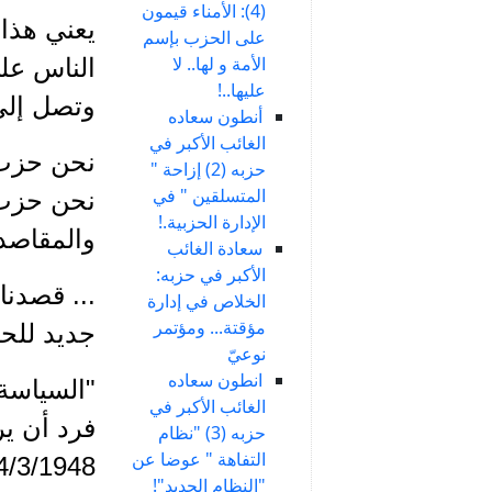
(4): الأمناء قيمون
يعني هذا
على الحزب بإسم
الأمة و لها.. لا
الناس على
عليها..!
وتصل إلى
أنطون سعاده
الغائب الأكبر في
نحن حزب ي
حزبه (2) إزاحة "
المتسلقين " في
نحن حزب ي
الإدارة الحزبية.!
والمقاصد 
سعادة الغائب
الأكبر في حزبه:
... قصدنا
الخلاص في إدارة
مؤقتة... ومؤتمر
جديد للحيا
نوعيّ
انطون سعاده
"السياسة 
الغائب الأكبر في
فرد أن ير
حزبه (3) "نظام
التفاهة " عوضا عن
4/3/1948)
"النظام الجديد"!