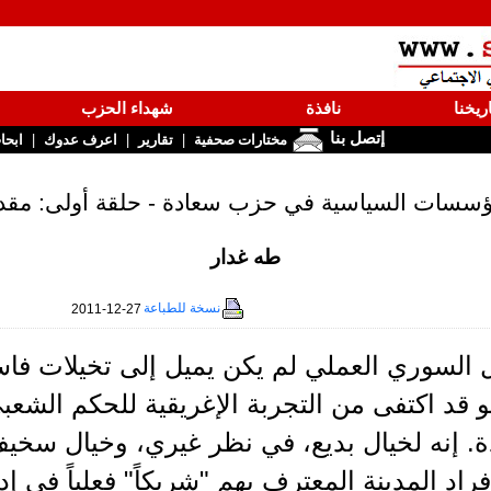
ريخنا
نافذة
شهداء الحزب
إتصل بنا
|
|
|
مختارات صحفية
تقارير
اعرف عدوك
ابحا
ؤسسات السياسية في حزب سعادة - حلقة أولى: مقد
طه غدار
نسخة للطباعة
2011-12-27
 السوري العملي لم يكن يميل إلى تخيلات فاس
و قد اكتفى من التجربة الإغريقية للحكم الش
ة. إنه لخيال بديع، في نظر غيري، وخيال سخي
راد المدينة المعترف بهم "شريكاً" فعلياً في إدا