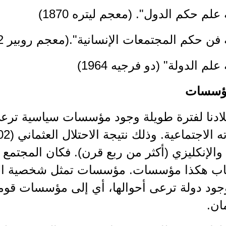
لم حكم الدول". (معجم ليتره 1870)
فن حكم المجتمعات الإنسانية".(معجم روبير 1962)
لم الدولة" (دو فرجيه 1964)
مؤسسات
لادنا لفترة طويلة وجود مؤسسات سياسية ترع
الإنكليزي (أكثر من ربع قرن). فكان المجتمع
ب هكذا مؤسسات. مؤسسات تمثل شخصية المج
جود دولة ترعى أحوالها، أي إلى مؤسسات قومي
ان.