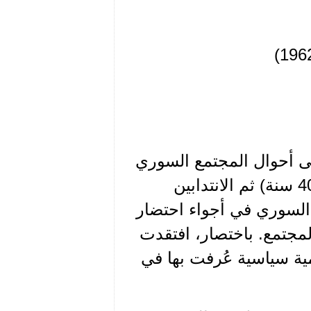
ى أحوال المجتمع السوري
ومؤسساته الاجتماعية. وذلك نتيجة الاحتلال العثماني (402 سنة) ثم الانتدابين
 السوري في أجواء احتضار
تمع. باختصار، افتقدت
ة سياسية عُرفت بها في