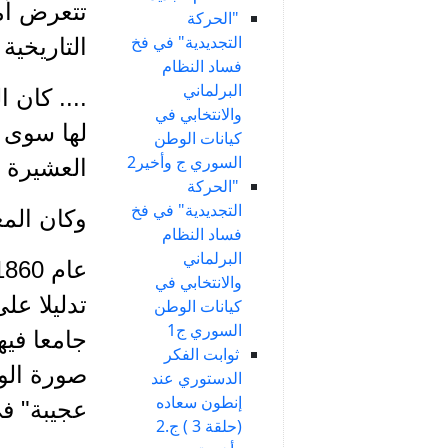
تتعرض أمة
"الحركة
التجديدية" في فخ
التاريخية
فساد النظام
البرلماني
.... كان
والانتخابي في
لها سوى 
كيانات الوطن
السوري ج وأخير2
العشيرة أ
"الحركة
التجديدية" في فخ
وكان الم
فساد النظام
البرلماني
والانتخابي في
كيانات الوطن
السوري ج1
جامعا فيه
ثوابت الفكر
صورة الو
الدستوري عند
إنطون سعاده
عجيبة" ف
(حلقة 3 ) ج.2