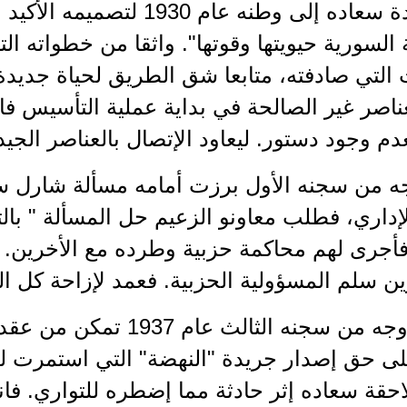
كانت عودة سعاده إلى وطنه عام
ة السورية حيويتها وقوتها". واثقا من خطواته ا
التي صادفته، متابعا شق الطريق لحياة جديدة 
ناصر غير الصالحة في بداية عملية التأسيس ف
م وجود دستور. ليعاود الإتصال بالعناصر الجيد
ه من سجنه الأول برزت أمامه مسألة شارل سع
لإداري، فطلب معاونو الزعيم حل المسألة " بالت
أجرى لهم محاكمة حزبية وطرده مع الأخرين. وخ
ن سلم المسؤولية الحزبية. فعمد لإزاحة كل ال
وبعيد خروجه من سجنه الثالث 
 حق إصدار جريدة "النهضة" التي استمرت لع