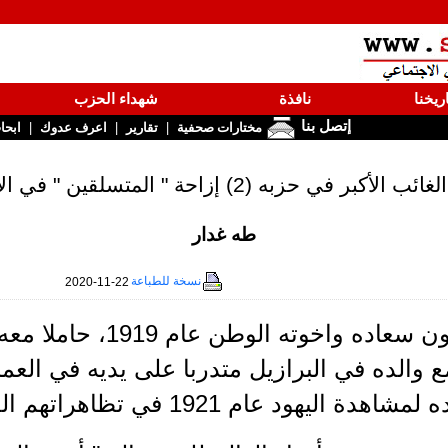
ريخنا
نافذة
شهداء الحزب
إتصل بنا
|
|
|
مختارات صحفية
تقارير
اعرف عدوك
ابحا
حزبه (2) إزاحة " المتسلقين " في الإدارة الحزبية.!
طه غدار
نسخة للطباعة
2020-11-22
غادر أنطون سعاده واخوت
 والده في البرازيل متدربا على يديه في العم
دة اليهود عام 1921 في تظاهراتهم العامة و