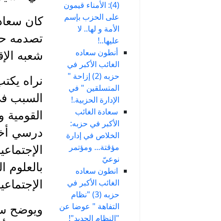
(4): الأمناء قيمون
على الحزب بإسم
كان سعاد
الأمة و لها.. لا
تصدمه حاد
عليها..!
أنطون سعاده
شعبه الإق
الغائب الأكبر في
حزبه (2) إزاحة "
المتسلقين " في
السبب في
الإدارة الحزبية.!
سعادة الغائب
القومية و
الأكبر في حزبه:
درسي أخذت
الخلاص في إدارة
مؤقتة... ومؤتمر
الإجتماعي
نوعيّ
بالعلوم ا
انطون سعاده
الغائب الأكبر في
الإجتماعي
حزبه (3) "نظام
التفاهة " عوضا عن
"النظام الجديد"!