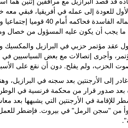
ه قد قصد البرازيل مع مرافقين إثنين هما أسد
أول للعودة إلى عمله في أفريقيا، فبقي معه 
سريعا أعماله الفاسدة فحاكمه أَم
ما يجب أن يكون عليه المسؤول من خصال وم
ول عقد مؤتمر حزبي في البرازيل والمكسيك وأ
ؤتمر، وأجرى إتصالات مع بعض السياسيين في ب
وت الحزب، ولم يفلح. دون أن نقع على الأسب
ادر إلى الأرجنتين بعد سجنه في البرازيل، و
طر للإقامة في الأرجنتين التي يشبهها بعد معاشر
أ من "سجن الرمل" في بيروت. فإضطر للعمل ه
.