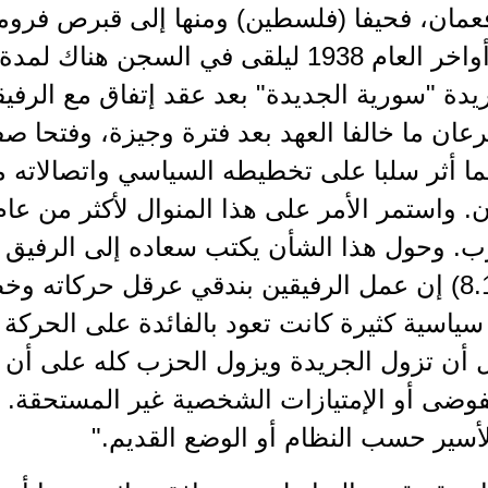
مان، فحيفا (فلسطين) ومنها إلى قبرص فرومة
البرازيل أواخر العام 1938 ليلقى في السج
يدة "سورية الجديدة" بعد عقد إتفاق مع الرفي
عان ما خالفا العهد بعد فترة وجيزة، وفتحا ص
ا أثر سلبا على تخطيطه السياسي واتصالاته م
ن. واستمر الأمر على هذا المنوال لأكثر من عا
ب. وحول هذا الشأن يكتب سعاده إلى الرفيق و
(8.12.1940) إن عمل الرفيقين بندقي عرقل حركات
سياسية كثيرة كانت تعود بالفائدة على الحركة ا
 أن تزول الجريدة ويزول الحزب كله على أن ي
وضى أو الإمتيازات الشخصية غير المستحقة. ف
لأسير حسب النظام أو الوضع القديم."