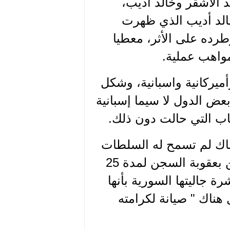
 الأشقر وخالد أديب،
خالد أديب الذي ظهرت
ام 40 قوميا إجتماعيا وطرده على الأثر، معطيا
واهب عملية.
ميركانية واسبانية، وشكل
عض الدول لا سيما إسبانية
اب التي حالت دون ذلك.
هناك لم تسمح له السلطات
بالمغادرة بعد صدور قرار من محكمة فرنسية في الوطن بعقوبة السجن لمدة 25
ة جاليتها السورية بأنها
ناك " صيانة لكرامته