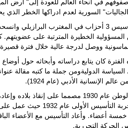
فوفهم في أنحاء العالم للعودة إلى" أرض المي
جاليات" السورية لعدم ادراكها الخطر الذي يح
شارك بتأسيس 3 أحزاب في المغترب البرازيلي و
المسؤولية الخطيرة المترتبة على عضويتهم. ك
لماسونية ووصل لدرجة عالية خلال فترة قصيرة
الفترة كان يتابع دراساته وأبحاثه حول أوضا
السياسة الدوليةومن جملة ما كتبه مقالة عنوان
عالم الإنسانية الأدبي (عام 1924).
عاد إلى الوطن عام 1930 مصمما على إنقاذ بلا
وكانت تجربة التأسيس الأولى
خمسة أعضاء. وأعاد التأسيس مع الأعضاء البا
 الحركة التحررية.