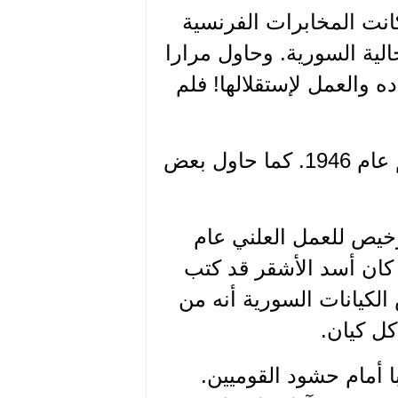
فترة إقامته في الأرجنتين حتى بداية العام 1947 كانت المخابرات الفرنسية
الية السورية. وحاول مرارا
ده والعمل لإستقلالها! فلم
وعمدت الحكومة اللبنانية لعدم إعطاء جواز سفر للزعيم عام 1946. كما حاول بعض
رخيص للعمل العلني عام
ما كان أسد الأشقر قد كتب
ة لبعض الكيانات السورية أنه من
ل كيان.
اذار عام 1947 وألقى خطابا أمام حشود القوميين.