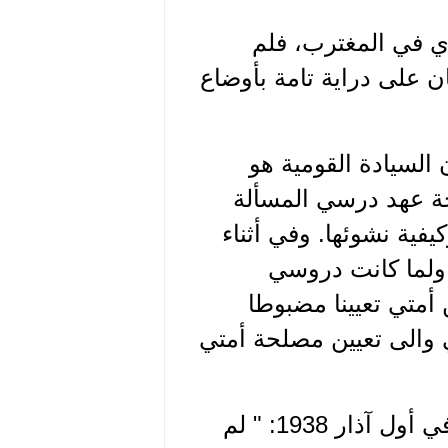
 في المغترب، فلم
ن على دراية تامة بأوضاع
ية عام 1935.. " إن فقدان السيادة القومية هو
حة عهد درسي المسألة
فية نشوئها. وفي أثناء
" ولما كانت دروسي
 أمتي تعيينا مضبوطا
مي والى تعيين مصلحة أمتي
ويوضح سعاده الأسباب الموجبة لدرسه هذا في خطابه في أول آذار 1938: " لم