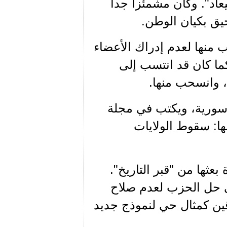
عاد". وكان مشمئزا جدا
يق بكيان الوطن.
انسحب منها لعدم إدراك الأعضاء
ما كان قد انتسب إلى
، وانسحب منها.
ع سورية، ويكتب في مجلة
ها: سقوط الولايات
ده وإعادة بعثها من "قبر التاريخ".
 عام 1932 حيث عمل على حل الحزب لعدم صلاح
قين كمثال حي لنموذج جديد