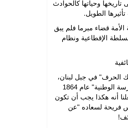
تاريخها وحياتها كالحوادث
تأثيرها الطويل.
لأمة قضاء مبرما فلم يبق
لسلطة الإقطاعية ونظام
ئفية
 يفك الحرف" في جبل لبنان،
تدليلا على فقدان الثقافة العامة، مما دفعه لإنشاء" المدرسة الوطنية" عام 1864
نا أنه هكذا يجب أن تكون
س فريحة لسعاده "عن
ئف!