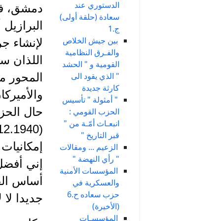
الدستوري عند
دمشق، فع
سعادة (حلقة أولى)
ج.1
بين جيش الخلاص
لإنشاء جر
والفـرق النظامية
اللذان سر
القومية و " الحشد
" الذي يقود الى
المحور مم
كارثة جديدة
والأميركا
" أمثولة " تأسيس
حال الحز
الحزب القومي :
انبعـاث أمّـة من "
قبر التاريخ "
إمكانيات 
الزعيم ... ومقالات
" رأي النهضة "
إني أفضل
المؤسسات الأمنية
أساس الف
والعسكرية في
حزب سعاده ح.6
جديدا لا 
(الأخيرة)
المؤسسـات