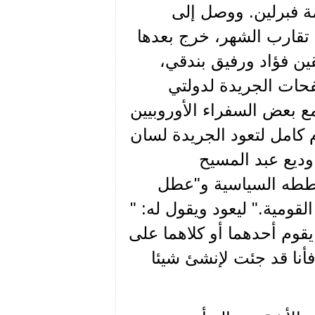
 فبرلين. ووصل إلى
ن هناك لمدة تقارب الشهر، خرج بعدها
قين فؤاد ورفيق بندقي،
فحات الجريدة لدولتي
ع بعض السفراء الأوروبيين
م كامل لتعود الجريدة لسان
ديع عبد المسيح
ه وخططه السياسية و"عطل
لقومية." ليعود ويقول له: "
قوم أحدهما أو كلاهما على
أنا قد جئت لإنشئ شيئا