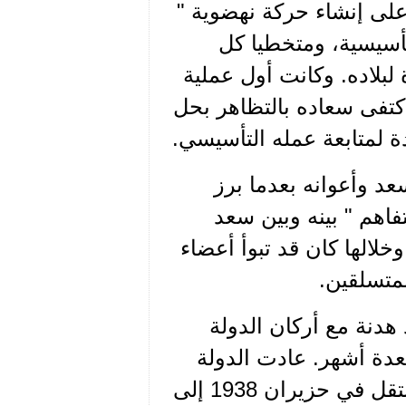
 1930 لتصميمه الأكيد على إنشاء حركة نهضوية "
لتأسيسية، ومتخطيا كل
لبلاده. وكانت أول عملية
اكتفى سعاده بالتظاهر بحل
ة لمتابعة عمله التأسيسي.
د وأعوانه بعدما برز
فاهم " بينه وبين سعد
لالها كان قد تبوأ أعضاء
متسلقين.
عام 1937 تمكن من عقد هدنة مع أركان الدولة
دة أشهر. عادت الدولة
بعدها لملاحقة سعاده إثر حادثة مما إضطره للتواري. فانتقل في حزيران 1938 إلى