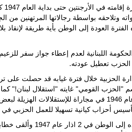
طوال 
اته وتلاحقه بواسطة رجالاتها المرتهنين من الج
الفترة العودة إلى الوطن بأية طريقة لإنقاذ بلا
لحزب تعطيل عودته.
ارة الحزبية خلال فترة غيابه قد حصلت على ت
 باسم "الحزب القومي" غايته "استقلال لبنان!" ك
لسعاده عام 1946 في مجاراة للإستقلالات الهزيل
أسيس أحزاب كيانية تسهيلا للعمل الحزبي في ك
عاد سعاده إلى الوطن في 2 