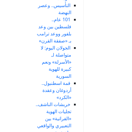
التأسيس.. وعصر
النهضة
101 عام..
فلسطين بين وعد
بلفور ووعد ترامب
بـ «صفقة القرن»
الجولان اليوم: لا
متواصلة لـ
«الأسرلة» ونعم
كبيرة للهوية
السورية
قمة اسطنبول..
أردوغان وعقدة
«الكرد»
خربشات الناشف..
تجليات الهوية
«الفراتية» بين
التعبيري والواقعي