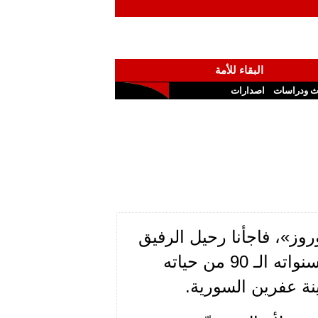
البقاء للأمة
ث ودراسات
اصدارات
وز»، فاجأنا رحيل الرفيق
كمال عبد الحنان المعروف باسم الرفيق حنان ، مختتماً سنواته الـ 90 من حياته
نة عفرين السورية.