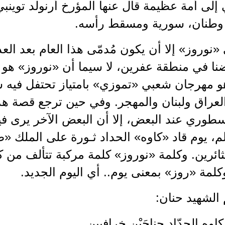
ي إلى أمة عظيمة قال عنها المؤرخ أرنولد توين
ه وطنان، سورية ومسقط رأسه.
«نوروز» إلا أن يكون مُدمّى هذا العام بعد الع
ضنا في منطقة عفرين، لا سيما أن «نوروز» هو 
هو مهرجان شعبي «تموزي» بامتياز تحتفل فيه 
عراق ولبنان والمهجر. وفي حين ترجع قصة هذه 
طوري عند البعض، إلا أن البعض الآخر يرى فيه
م، يوم قاد «كاوه» الحداد ثـورة على الملك
ثائرين. وكلمة «نوروز» كلمة مركبة تتألف من 
وكلمة «روز» بمعنى يوم.. أي اليوم الجديد.
الشهيد حنان:
اوه الحدّاد جناحَيْن خرافيين