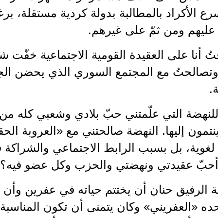
سرع الأكراد بالمطالبة بدولة كردية مستقلة، بر
عليهم ومن ثمّ على غيرهم.
تُ أنا على العقيدة القومية الاجتماعية خفّت 
وتصالحتُ مع المجتمع السوري الذي يحضن الجم
.
ٌ للنهضة التي علّمتني حبّ بلادي وشعبي كله 
تمون إليها. النهضة صالحتني مع «العروبة الحقي
لغوية، بل بسبب الرابط الاجتماعي والشراكة في
ا أحبّ عقيدتي ونهضتي والحزب وكل عضو فيه؟
 الرفيق حنان أن يختتم حياته في عفرين وأن 
ده «العفريني» وكان يتمنى أن تكون المناسبة ح