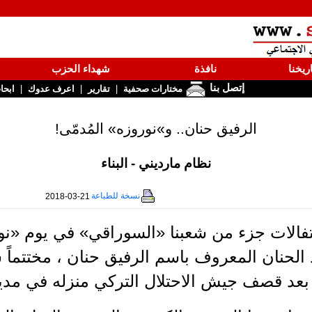
ريخنا
نافذة
شهداء الحزب
إتصل بنا
|
|
|
مختارات صحفية
تقارير
اعرف عدوك
ابحا
الرفيق حنان.. و»نوروزه» المُدمّى!
نظام مارديني - البناء
نسخة للطباعة
2018-03-21
فالات جزء من شعبنا «السوراقي» في يوم «نور
 بعد قصف جيش الاحتلال التركي منزله في مدي