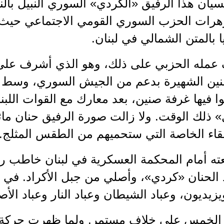
سيان هذا الرفيق «الكردي» السوري النبيل بالن
هرات الحزب السوري القومي الاجتماعي حيث
ا بالمتن الشمالي في لبنان.
 عمله الحزبي على ذلك، وهو الذي أشرف على ت
ين الشهيرة بدعم من الجيش السوري، وسط عا
 فيها غرفة صنين، بعد معارك مع القوات اللبن
 ذلك الوقت. ولا زالت صورة الرفيق حنان ماث
فقاء الخاصة التي ستحميهم من الطقس المثلج.
ته أمام المحكمة العسكرية في لبنان خاطب رئ
 الحنان «كردي»، وأصلي من جبل الأكراد. في
زيديون، وعباد الشيطان وعباد النار وعباد الأصن
الخمس على خلاف مستمر. ولما ظهرت حركة ال