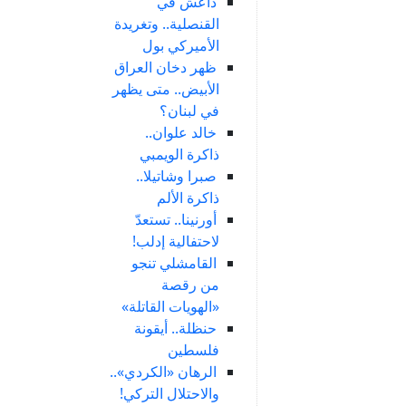
داعش في
القنصلية.. وتغريدة
الأميركي بول
ظهر دخان العراق
الأبيض.. متى يظهر
في لبنان؟
خالد علوان..
ذاكرة الويمبي
صبرا وشاتيلا..
ذاكرة الألم
أورنينا.. تستعدّ
لاحتفالية إدلب!
القامشلي تنجو
من رقصة
«الهويات القاتلة»
حنظلة.. أيقونة
فلسطين
الرهان «الكردي»..
والاحتلال التركي!