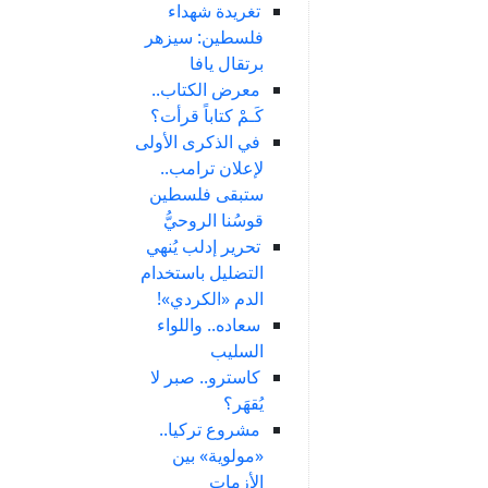
تغريدة شهداء
فلسطين: سيزهر
برتقال يافا
معرض الكتاب..
كَـمْ كتاباً قرأت؟
في الذكرى الأولى
لإعلان ترامب..
ستبقى فلسطين
قوسُنا الروحيُّ
تحرير إدلب يُنهي
التضليل باستخدام
الدم «الكردي»!
سعاده.. واللواء
السليب
كاسترو.. صبر لا
يُقهَر؟
مشروع تركيا..
«مولوية» بين
الأزمات