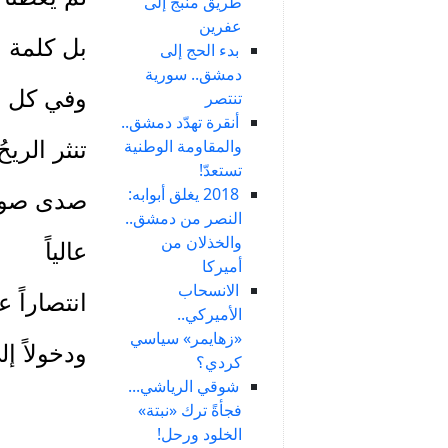
طريق منبج إلى
عفرين
بل كلمة 
بدء الحج إلى
دمشق.. سورية
وفي كل ر
تنتصر
أنقرة تهدّد دمشق..
والمقاومة الوطنية
تنثر الريحُ
تستعدّ!
2018 يغلق أبوابه:
صدى صوت
النصر من دمشق..
والخذلان من
عالياً
أميركا
الانسحاب
انتصاراً 
الأميركي..
«زهايمر» سياسي
ودخولاً إ
كردي؟
شوقي الرياشي...
فجأةً ترك «نبتة»
الخلود ورحل!