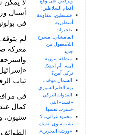
ويرقص على وقع
لا يمكن ن
أقدام السلاطين!
أشبال وز
فلسطين.. مقاومة
أسطورية
في بولوني
تفجيرات
القامشلي.. مسرح
لم يتوقف
اللامعقول من
معركة صن
جديد
منطقة سورية
واسترجعوا
آمنة.. أم احتلال
«إسرائيل»
تركي آمن؟
ثياب الر
الشمال موحَّد..
يوم العلم السوري
العدوان التركي..
في مرافع
«قسد» التي
كمال عبد
خسرت نفسها
محمود غزالي.. لا
سنيون، وي
تشبه سوى نفسك
«ورشة البحرين»..
الطوائف 