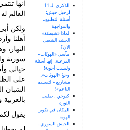
أنها تنتم
الذكرى الـ 11
لرحيل حبش:
العالم ل
أسئلة التطبيع..
والمواجهة
ولكن أبى 
لماذا «شيطنة»
أهلنا وأر
الحشد الشعبي
الآن؟
النهار، و
مآسي «الهويّات»
سورية وال
الفرعية.. إنها أسئلة
وليست أجوبة!
خيالي وأس
وجعُ «الهويّات»..
على الظل
مشاريع «التقسيم
الشبان ال
الناعم»!
كبوجي.. صليب
بالعربية 
الثورة
المكان في تكوين
يقول لكم 
الهوية
الجيش السوري..
لم يعطنا ك