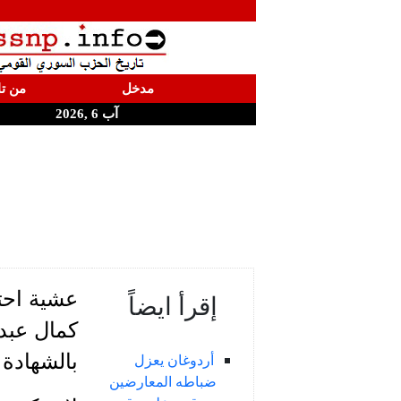
مدخل
من تا
آب 6 ,2026
عشية احت
إقرأ ايضاً
بالشهادة
أردوغان يعزل
ضباطه المعارضين