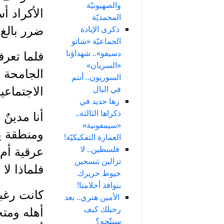
والصهيونيّة
الأكراد أ
المحمديّة
ذكرى الإبادة
ضرر بالغ 
الجماعيّة «شاتو
دسيفو».. شهداؤنا
فلما تعرف
«السريان»
الجامحة 
السوريون.. أنتم
في البال
الاجتماعية
زها حديد في
ذكراها الثالثة..
أنا مدين
«سيمفونية»
ومنطقة ين
العمارة التفكيكيّة!
فلسطين.. لا
عرقية أم 
تزالين تنسجين
فلماذا ل
خيوط حريرك
بنوافذ أحلامنا!
كانت رغبة
الأمين هنري.. بعد
رحيلك كيف
أهله ومتح
سنتّجه؟