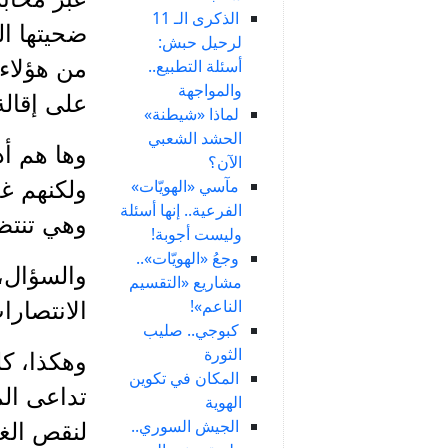
الذكرى الـ 11
ضحيتها ال
لرحيل حبش:
أسئلة التطبيع..
من هؤلاء
والمواجهة
على إقالة
لماذا «شيطنة»
الحشد الشعبي
وها هم أد
الآن؟
مآسي «الهويّات»
ولكنهم غ
الفرعية.. إنها أسئلة
وهي تنتظر
وليست أجوبة!
وجعُ «الهويّات»..
والسؤال،
مشاريع «التقسيم
الناعم»!
الانتصار
كبوجي.. صليب
الثورة
وهكذا، ك
المكان في تكوين
تداعى الم
الهوية
الجيش السوري..
لنقص الغذ