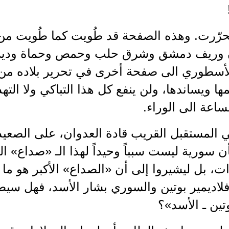
حرّرت. وهذه الصفحة قد طُويت كما طُويت من
 وريف دمشق وشرق حلب وحمص وحماة ودير ال
أسطوري الى صفحة أخرى في تحرير بلاده من 
ها ويساندها، ولن ينفع كل هذا التباكي ولا الته
اعة الى الوراء.
المستقبل القريب قادة العدوان، على الصعيدي
أن سورية ليست سبباً وحيداً لهذا الـ «صداع» ال
، بل ليشيروا إلى أن «الصداع» الأكبر هو ما 
لاديمير بوتين والسوري بشار الأسد، فهل سي
ين ـ الأسد»؟