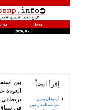
مدخل
من تا
آب 8 ,2026
بين استع
إقرأ ايضاً
العودة ع
بريطاني 
أردوغان يعزل
ضباطه المعارضين
في سياق 