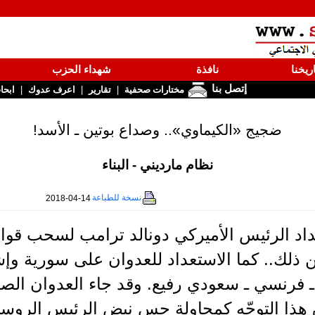
ريخنا
نافذة
شهداء الحزب
إتصل بنا
|
|
|
مختارات صحفية
تقارير
اعرف عدوك
ابحا
ضجيج «الكيماوي».. وصداع بوتين ـ الأسد!
نظام مارديني - البناء
نسخة للطباعة
2018-04-14
داد الرئيس الأميركي دونالد ترامب لسحب قوا
ن ذلك.. كما الاستعداد للعدوان على سورية 
ـ فرنسي ـ سعودي رفيع. وقد جاء العدوان الص
هذا التوجّه كمحاولة جس نبض الرئيس الروسي 