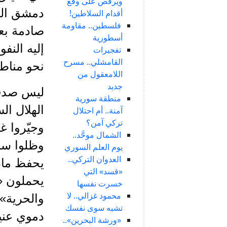
ويرقص على وقع
دمشق الق
أقدام السلاطين!
فلسطين.. مقاومة
صادمة بعد
أسطورية
إليه النف
تفجيرات
القامشلي.. مسرح
نحو مناط
اللامعقول من
جديد
منطقة سورية
الهلال ال
آمنة.. أم احتلال
تركي آمن؟
وجيّروا غ
الشمال موحَّد..
وظلوا سنو
يوم العلم السوري
العدوان التركي..
يحفظ ماء 
«قسد» التي
يحملون «ا
خسرت نفسها
محمود غزالي.. لا
والحرية» 
تشبه سوى نفسك
دموي عنيف
«ورشة البحرين»..