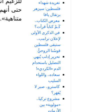
للزعيم أن
تغريدة شهداء
فلسطين: سيزهر
حتى أنهم 
برتقال يافا
متناهية». المجل
معرض الكتاب..
كَـمْ كتاباً قرأت؟
في الذكرى الأولى
لإعلان ترامب..
ستبقى فلسطين
قوسُنا الروحيُّ
تحرير إدلب يُنهي
التضليل باستخدام
الدم «الكردي»!
سعاده.. واللواء
السليب
كاسترو.. صبر لا
يُقهَر؟
مشروع تركيا..
«مولوية» بين
الأزمات