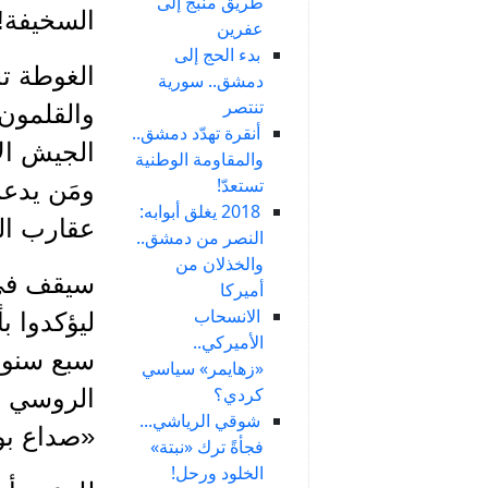
طريق منبج إلى
السخيفة!
عفرين
بدء الحج إلى
الغوطة ت
دمشق.. سورية
تنتصر
والقلمون
أنقرة تهدّد دمشق..
الجيش ال
والمقاومة الوطنية
تستعدّ!
ومَن يدعم
2018 يغلق أبوابه:
عقارب الس
النصر من دمشق..
والخذلان من
سيقف في 
أميركا
الانسحاب
ليؤكدوا ب
الأميركي..
سبع سنوات
«زهايمر» سياسي
كردي؟
الروسي ف
شوقي الرياشي...
«صداع بوت
فجأةً ترك «نبتة»
الخلود ورحل!