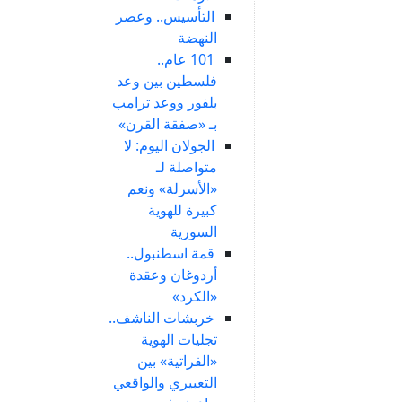
التأسيس.. وعصر
النهضة
101 عام..
فلسطين بين وعد
بلفور ووعد ترامب
بـ «صفقة القرن»
الجولان اليوم: لا
متواصلة لـ
«الأسرلة» ونعم
كبيرة للهوية
السورية
قمة اسطنبول..
أردوغان وعقدة
«الكرد»
خربشات الناشف..
تجليات الهوية
«الفراتية» بين
التعبيري والواقعي