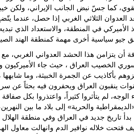
وي، كما جسّ نبض الجانب الإيراني، ولكن خيب
 العدوان الثلاثي الغربي إذا حصل، عندما يتّض
وذ الأميركي في المنطقة، والاستعداد الذي تبديه 
ق جيو سياسية أخرى مهمة كمنطقة الهند الصين
سوري الخصيب العراق ، حيث جاء الأميركيون و
زوهم بأكاذيب عن الجمرة الخبيثة، وما شابهها
ات ينقبون العراق ويحفرون فيه بحثاً عن سرا
الوجه، لم يتأثروا كثيراً، واعتذروا بكل صفاقة ع
لديمقراطية والحرية» إلى بلاد ما بين النهرين،
بدأ تاريخ جديد في العراق وفي منطقة الهلال ا
 فتحت خلاله نوافير الدم وانهالت معاول اله