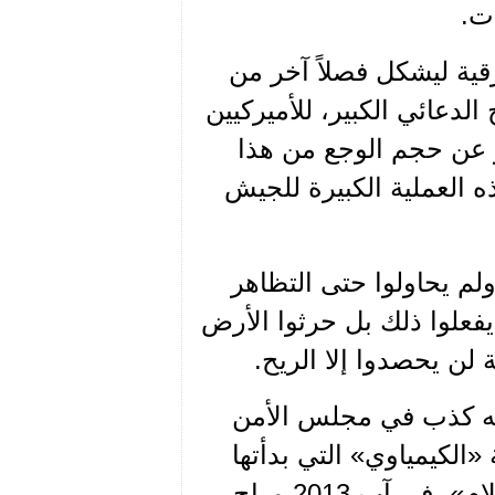
ت.
رير الغوطة الشرقية ليشكل فصلاً آخر من
عائي الكبير، للأميركيين
 عن حجم الوجع من هذا
ذه العملية الكبيرة للجيش
لم يحاولوا حتى التظاهر
يفعلوا ذلك بل حرثوا الأرض
لن يحصدوا إلا الريح.
أنه كذب في مجلس الأمن
«الكيمياوي» التي بدأتها
عبر مخابرات بندر آل سعود وتنفيذ مجرمي «جيش الإسلام»، في آب 2013 وراح