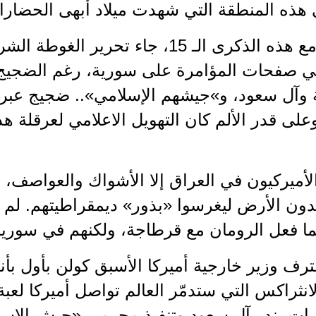
 هذه المنطقة التي شهدت ميلاد أبهى الحضارا
بالتزامن مع هذه الذكرى الـ 15، جاء تح
صفحات المؤامرة على سورية، رغم الضجيج الد
ة وآل سعود، و»جيشهم الإسلامي».. ضجيج عبر
وعلى قدر الألم كان التهويل الاعلامي لعرقلة ه
لأميركيون في العراق إلا الأشواك والعواصف، و
ّدون الأرض ليغرسوا «بذور» ديمقراطيتهم. لم 
ما فعل الرومان مع قرطاجة، ولكنهم في سورية 
عترف وزير خارجية أميركا الأسبق كولن بأول ب
انثراكس التي ستدمّر العالم تواصل أميركا لعبة 