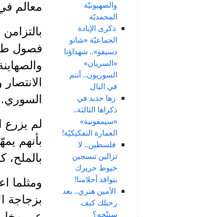
والصهيونيّة
معالم في
المحمديّة
ذكرى الإبادة
الجماعيّة «شاتو
فصول طي 
دسيفو».. شهداؤنا
«السريان»
والصهاين
السوريون.. أنتم
الانتصار 
في البال
زها حديد في
السوري.
ذكراها الثالثة..
«سيمفونية»
لم يزرع ا
العمارة التفكيكيّة!
بأنهم يمه
فلسطين.. لا
تزالين تنسجين
بالملح، ك
خيوط حريرك
بنوافذ أحلامنا!
ومثلما ا
الأمين هنري.. بعد
بزجاجة ال
رحيلك كيف
سنتّجه؟