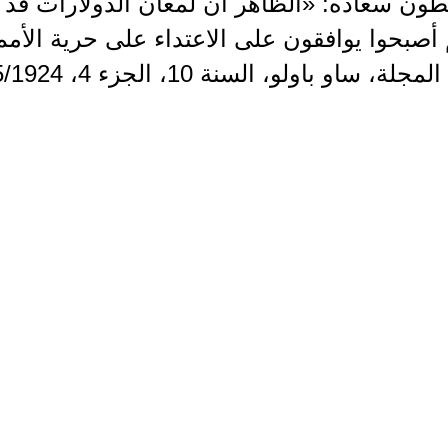
طون سعاده: «الظاهر أن لمعان الدولارات قد 
أصبحوا يوافقون على الاعتداء على حرية الأمم
ة، ساو باولو، السنة 10، الجزء 4، 1/5/1924 .