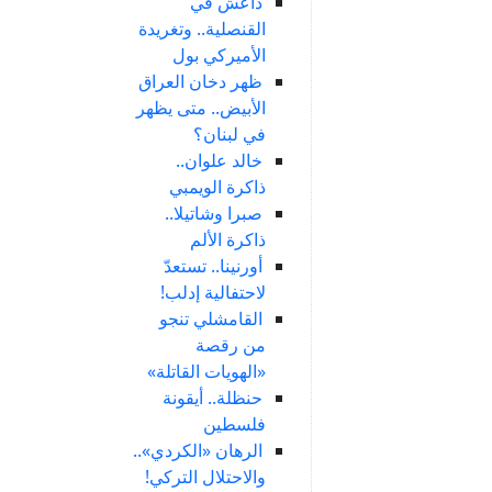
داعش في
القنصلية.. وتغريدة
الأميركي بول
ظهر دخان العراق
الأبيض.. متى يظهر
في لبنان؟
خالد علوان..
ذاكرة الويمبي
صبرا وشاتيلا..
ذاكرة الألم
أورنينا.. تستعدّ
لاحتفالية إدلب!
القامشلي تنجو
من رقصة
«الهويات القاتلة»
حنظلة.. أيقونة
فلسطين
الرهان «الكردي»..
والاحتلال التركي!