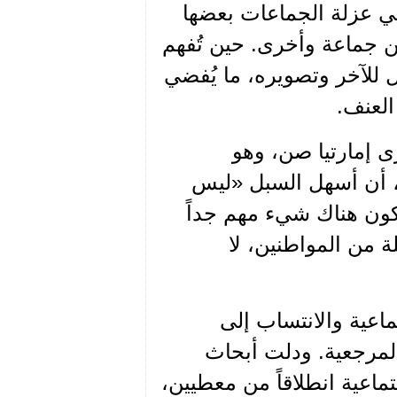
عني عزلة الجماعات بعضها
ن جماعة وأخرى. حين تُفهم
للآخر وتصويره، ما يُفضي
العنف.
 «الهوية والعنف وهم المصير الحتمي» 2006 يرى إمارتيا صن، وهو
يلسوف واقتصادي هندي، حاز نوبل الاقتصاد عام 1998، أن أسهل السبل «ليس
يكون هناك شيء مهم جداً
ة من المواطنين، لا
ماعية والانتساب إلى
المرجعية. ودلت أبحاث
تماعية انطلاقاً من معطيين،