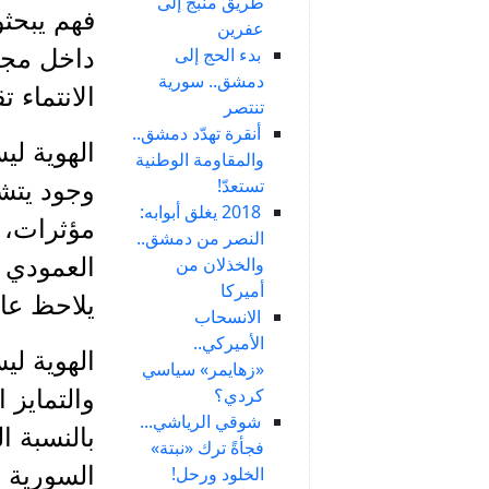
طريق منبج إلى
فهم يبحثو
عفرين
بدء الحج إلى
داخل مجم
دمشق.. سورية
الانتماء ت
تنتصر
أنقرة تهدّد دمشق..
الهوية لي
والمقاومة الوطنية
تستعدّ!
وجود يتشك
2018 يغلق أبوابه:
مؤثرات، و
النصر من دمشق..
والخذلان من
العمودي و
أميركا
يلاحظ عال
الانسحاب
الأميركي..
الهوية ل
«زهايمر» سياسي
كردي؟
والتمايز 
شوقي الرياشي...
بالنسبة ا
فجأةً ترك «نبتة»
السورية و
الخلود ورحل!