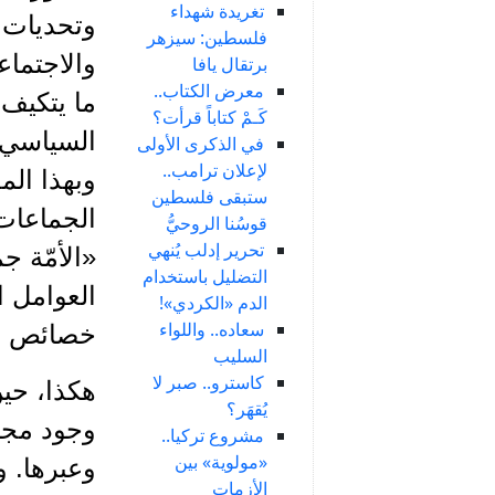
تغريدة شهداء
وتحديات 
فلسطين: سيزهر
والاجتماع
برتقال يافا
معرض الكتاب..
ما يتكيف م
كَـمْ كتاباً قرأت؟
السياسي و
في الذكرى الأولى
لإعلان ترامب..
وبهذا الم
ستبقى فلسطين
الجماعات 
قوسُنا الروحيُّ
تحرير إدلب يُنهي
«الأمّة ج
التضليل باستخدام
العوامل ا
الدم «الكردي»!
سعاده.. واللواء
خصائص وم
السليب
كاسترو.. صبر لا
هكذا، حين
يُقهَر؟
وجود مجت
مشروع تركيا..
«مولوية» بين
وعبرها. و
الأزمات