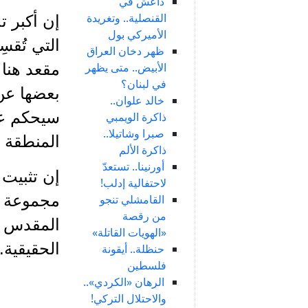
داعش في
القنصلية.. وتغريدة
إن أكبر ت
الأميركي بول
التي تُقس
ظهر دخان العراق
الأبيض.. متى يظهر
مقعد هنا 
في لبنان؟
بعضها عن 
خالد علوان..
سيحكم عل
ذاكرة الويمبي
صبرا وشاتيلا..
المنطقة ا
ذاكرة الألم
أورنينا.. تستعدّ
إن تثبيت 
لاحتفالية إدلب!
مجموعة ما
القامشلي تنجو
من رقصة
المقدس ا
«الهويات القاتلة»
الحقيقية.
حنظلة.. أيقونة
فلسطين
الرهان «الكردي»..
والاحتلال التركي!