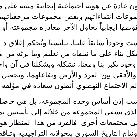
ن عادة عن هوية اجتماعية إيجابية مبنية على مق
وعات انتماءاتهم وبعض مجموعات مرجعياتهم،
قويمها إيجابياً يحاول الآخر مغادرة مجموعته أو ج
ست وجوداً سابقاً علينا، يتلبسنا ويُحكم إغلاق 
ل بناء على ما نتلقاه من تعليم وما نرثه من
جود يكبر بنا ومعنا، نشكله ويشكلنا في آن واح
الأفقي بين الفرد والأرض وتفاعلهما، ويحصل با
م الاجتماع النهضوي أنطون سعاده في مؤلفه ا
يست إذن أساس وحدة المجموعة، بل هي حاصل س
الذي تسعى المجموعة من خلاله إلى تأسيس تما
لى مجتمعات أخرى. فالفرد من هذا المنظار هو اب
نتاج التاريخ السوري بتحولاته التراجيدية وتناق