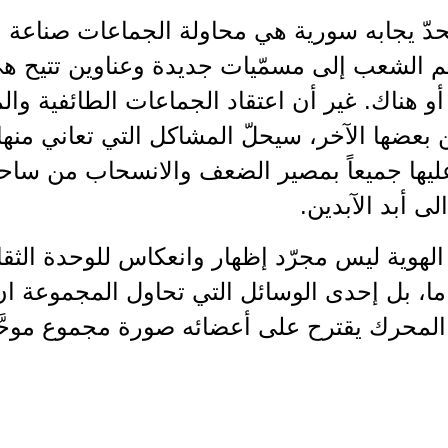
حدّ يجابه سورية هي محاولة الجماعات صناعة م
ِم الشعب إلى مسمّيات جديدة وعناوين تتيح هي 
أو هناك. غير أن اعتقاد الجماعات الطائفية والمذ
بعضها الآخر، سيحلّ المشاكل التي تعاني منها
يها جميعاً بمصير الضعف والانسحاب من ساحة
لى أبد الآبدين.
الهوية ليس مجرّد إظهار وانعكاس للوحدة الثقا
، بل إحدى الوسائل التي تحاول المجموعة ان ت
لمحرك يقترح على أعضائه صورة مجموع موحَّد 