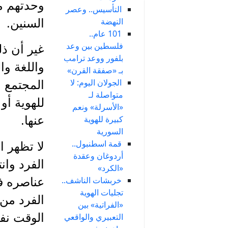
وحدتهم من
التأسيس.. وعصر
النهضة
السنين.
101 عام..
فلسطين بين وعد
غير أن ذل
بلفور ووعد ترامب
واللغة وا
بـ «صفقة القرن»
الجولان اليوم: لا
المجتمع 
متواصلة لـ
للهوية أو
«الأسرلة» ونعم
كبيرة للهوية
عنها.
السورية
قمة اسطنبول..
لا تظهر ا
أردوغان وعقدة
الفرد وان
«الكرد»
خربشات الناشف..
عناصره في
تجليات الهوية
الفرد من 
«الفراتية» بين
الوقت نف
التعبيري والواقعي