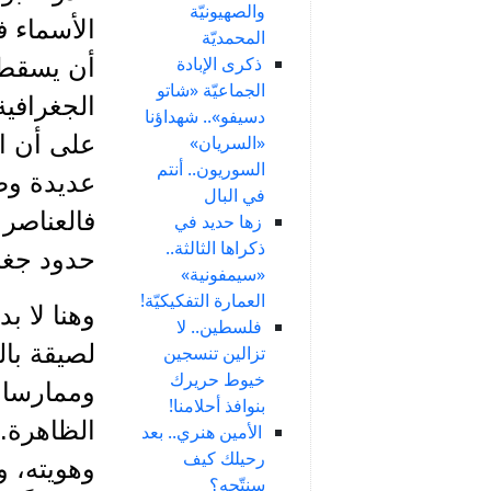
والصهيونيّة
الأسماء ف
المحمديّة
ذكرى الإبادة
أن يسقط ط
الجماعيّة «شاتو
الجغرافي
دسيفو».. شهداؤنا
على أن ا
«السريان»
السوريون.. أنتم
عديدة وظر
في البال
فالعناصر 
زها حديد في
ذكراها الثالثة..
حدود جغر
«سيمفونية»
العمارة التفكيكيّة!
وهنا لا ب
فلسطين.. لا
لصيقة بال
تزالين تنسجين
خيوط حريرك
وممارسات
بنوافذ أحلامنا!
الظاهرة. 
الأمين هنري.. بعد
رحيلك كيف
وهويته، و
سنتّجه؟