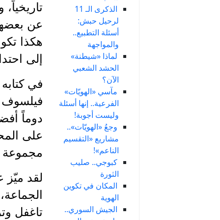
تاريخياً،
الذكرى الـ 11
لرحيل حبش:
عن بعضها
أسئلة التطبيع..
هكذا تكو
والمواجهة
لماذا «شيطنة»
إلى احتدا
الحشد الشعبي
الآن؟
مآسي «الهويّات»
الفرعية.. إنها أسئلة
وليست أجوبة!
دوماً أفض
وجعُ «الهويّات»..
على المحك
مشاريع «التقسيم
الناعم»!
مجموعة من
كبوجي.. صليب
الثورة
لقد ميّز 
المكان في تكوين
الجماعة، 
الهوية
الجيش السوري..
تاغفل وتر