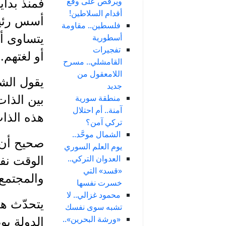
ويرقص على وقع
فمنذ بداي
أقدام السلاطين!
أسس رئيسي
فلسطين.. مقاومة
أسطورية
يتساوى أم
تفجيرات
أو لغتهم.
القامشلي.. مسرح
اللامعقول من
يقول الشا
جديد
منطقة سورية
بين الذات
آمنة.. أم احتلال
هذه الذات
تركي آمن؟
الشمال موحَّد..
صحيح أن ع
يوم العلم السوري
العدوان التركي..
الوقت نفس
«قسد» التي
والمجتمع و
خسرت نفسها
محمود غزالي.. لا
يتحدّث ها
تشبه سوى نفسك
«ورشة البحرين»..
الدولة بو