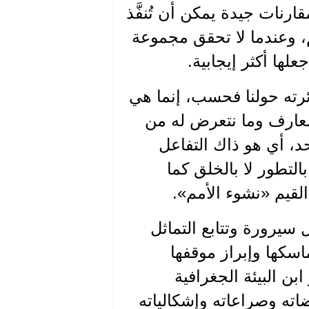
ارنات جيدة يمكن أن تُنفَّذ
 وعندما لا تحقق مجموعة
علها أكثر إيجابية.
دائرته حولنا فحسب، إنما هي
 معارف وما نتعرض له من
د، أي هو ذاك التفاعل
لتطور لا بالخلق كما
لقيم «نشوء الأمم».
يرورة وتتابع التماثل
سكها وإبراز موقفها
ن البيئة الجغرافية
ضاته وصراعاته وإشكالياته