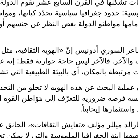
ات تشكلها في القرن السابع عشر تقوم الدولة ا
ة: حدود جغرافيا سياسية تحدّد كيانها، وموا
امها مواطنو الدولة بغض النظر عن جنسهم أو 
عر السوري أدونيس إنّ «الهوية الثقافية، مثل
 والآخر. فالآخر ليس حاجة حوارية فقط: إنه 
 مرتبطة بالمكان، أي بالبيئة الطبيعية التي تش
ملية البحث عن هذه الهوية لا تخلو من التحديا
ه فرصة ضرورية للتعرّف إلى مَوَاطن القوة ا
استثمارها إيجابياً.
رالد ميللر مؤلف «تعايش الثقافات»، الحانق 
صفها إبنة الجغرافيا الملموسة والتي لا يمكن ت