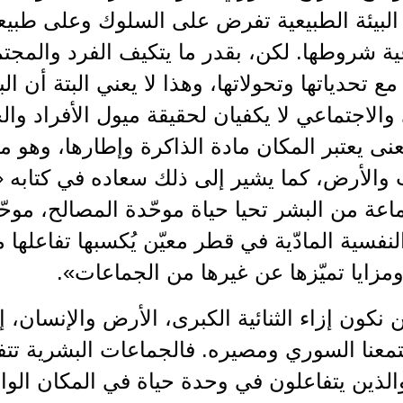
البيئة الطبيعية تفرض على السلوك وعلى طبيع
ية شروطها. لكن، بقدر ما يتكيف الفرد والمجتم
ع تحدياتها وتحولاتها، وهذا لا يعني البتة أن الب
الاجتماعي لا يكفيان لحقيقة ميول الأفراد وا
عنى يعتبر المكان مادة الذاكرة وإطارها، وهو 
والأرض، كما يشير إلى ذلك سعاده في كتابه «ن
ماعة من البشر تحيا حياة موحّدة المصالح، موحّ
لنفسية المادّية في قطر معيّن يُكسبها تفاعلها
زايا تميّزها عن غيرها من الجماعات».
 نكون إزاء الثنائية الكبرى، الأرض والإنسان، إ
معنا السوري ومصيره. فالجماعات البشرية تتفا
الذين يتفاعلون في وحدة حياة في المكان الو