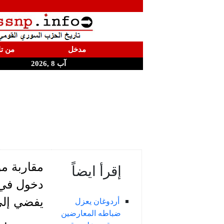
مدخل
من تا
آب 8 ,2026
مقاربة مو
إقرأ ايضاً
دخول في 
يفضي إلى 
أردوغان يعزل
ضباطه المعارضين