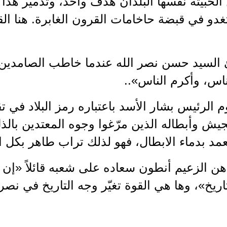
الخبيثة نفسها البلدان هدف واحد، وتدمير هذا
غدو في قبضة حاخامات القرون الغابرة. هنا ال
السيد حسن نصر الله عندما خاطب الصامدين ب
اس، وأكرم الناس»..
 الرئيس بشار الأسد باعتباره رمز البلاد في تق
يش وأبطاله الذين مرّغوا وجوه المعتدين بالذل
د بدماء الابطال، فهو لذلك تراب طاهر بكل ا
هن الزعيم أنطون سعاده على شعبه قائلاً «إن