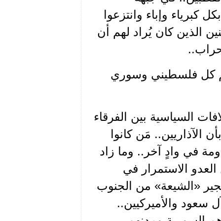
ل كبرياء وإباء وانتزعوا
ن الذين كان يُراد لهم أن
حراب..
باسم كل فلسطيني وسوري
فات السياسية بين الفرقاء
 الآذاريين.. مَن كانوا
ومة في وادٍ آخر.. وما زاد
لعدو الاستمرار في
هجير «الشيعة» من الجنوب
 سعود والأميركيين..
اهم السورية ومدنهم