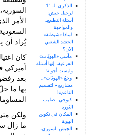
الذكرى الـ 11
السورية، 
لرحيل حبش:
أسئلة التطبيع..
الأمر الذ
والمواجهة
السعودية،
لماذا «شيطنة»
يُراد أن 
الحشد الشعبي
الآن؟
مآسي «الهويّات»
الفرعية.. إنها أسئلة
أميركي ف
وليست أجوبة!
بعد رفضها
وجعُ «الهويّات»..
مشاريع «التقسيم
بها ما حل
الناعم»!
المساوما
كبوجي.. صليب
الثورة
المكان في تكوين
ولكن متى
الهوية
ما زال س
الجيش السوري..