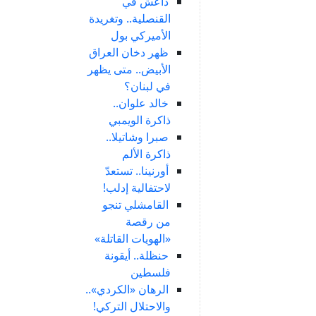
داعش في
القنصلية.. وتغريدة
الأميركي بول
ظهر دخان العراق
الأبيض.. متى يظهر
في لبنان؟
خالد علوان..
ذاكرة الويمبي
صبرا وشاتيلا..
ذاكرة الألم
أورنينا.. تستعدّ
لاحتفالية إدلب!
القامشلي تنجو
من رقصة
«الهويات القاتلة»
حنظلة.. أيقونة
فلسطين
الرهان «الكردي»..
والاحتلال التركي!