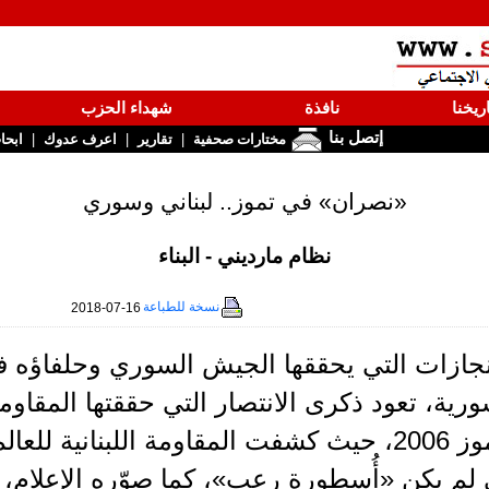
ريخنا
نافذة
شهداء الحزب
إتصل بنا
|
|
|
مختارات صحفية
تقارير
اعرف عدوك
ابحا
«نصران» في تموز.. لبناني وسوري
نظام مارديني - البناء
نسخة للطباعة
2018-07-16
نجازات التي يحققها الجيش السوري وحلفاؤ
ة، تعود ذكرى الانتصار التي حققتها المقاومة 
عدوان تموز 2006، حيث كشفت المقاومة اللبنانية 
لم يكن «أُسطورة رعب»، كما صوّره الإعلام، 