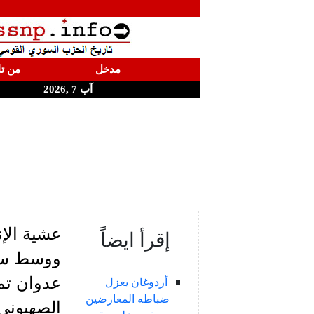
مدخل
من تا
آب 7 ,2026
عشية الإ
إقرأ ايضاً
ووسط سوري
أردوغان يعزل
ضباطه المعارضين
الصهيوني 