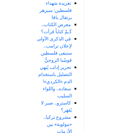
تغريدة شهداء
فلسطين: سيزهر
برتقال يافا
معرض الكتاب..
كَـمْ كتاباً قرأت؟
في الذكرى الأولى
لإعلان ترامب..
ستبقى فلسطين
قوسُنا الروحيُّ
تحرير إدلب يُنهي
التضليل باستخدام
الدم «الكردي»!
سعاده.. واللواء
السليب
كاسترو.. صبر لا
يُقهَر؟
مشروع تركيا..
«مولوية» بين
الأزمات