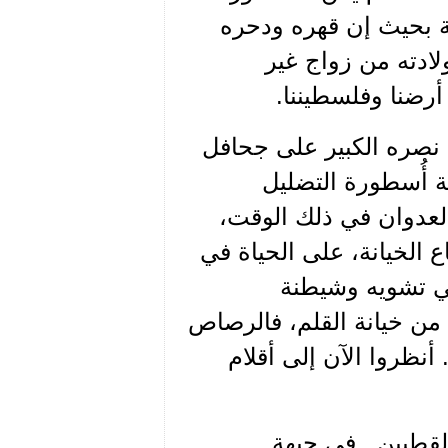
ة بحيث إن قهره ودحره
ادته من زواج غير
 أرضنا وفلسطيننا.
علان نصره الكبير على جحافل
مقاومة اللبنانية أُسطورة التضليل
لعدوان في ذلك الوقت،
 الخيانة، على الحياة في
 في تشويه وشيطنة
أ من خيانة القلم، فالرصاص
. أنظروا الآن إلى أقلام
القطبين.. في جبهة