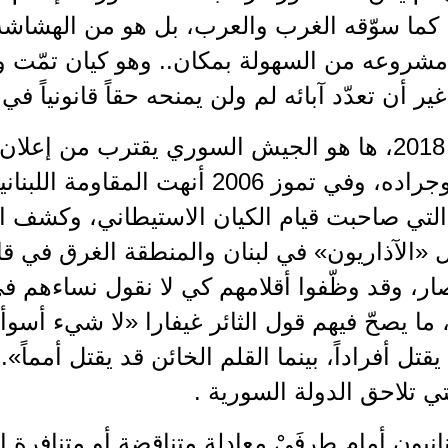
كما سوّقه الغرب والعرب، بل هو من الهشاش
شروعه من السهولة بمكان.. وهو كيان تمّت ول
ر أن تعدّد آبائه لم ولن يمنحه حقاً قانونياً في
في تموز 2018، ها هو الجيش السوري يقترب من إ
العدوان وجراده، وفي تموز 2006 أنهت ال
 التي صاحبت قيام الكيان الاستيطاني، وكشف ا
«الآذاريون» في لبنان والمنطقة الغرق في قاع
تصار، وقد وظّفوا أقلامهم كي لا نقول نساءهم
 ما يصحّ فيهم قول الثائر غيفارا «لا شيء أسو
يقتل أفراداً، بينما القلم الخائن قد يقتل أمماً».
لتي تلاحق الدولة السورية .
انيون أمام طرفَيْ معادلة متناقضة أو متنافرة 