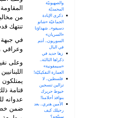
والصهيونيّة
المقاومة،
المحمديّة
ذكرى الإبادة
من مخالبه
الجماعيّة «شاتو
تنتهك قد
دسيفو».. شهداؤنا
«السريان»
في جبهة ا
السوريون.. أنتم
في البال
وعراقي و
زها حديد في
ذكراها الثالثة..
وعلى نقيض
«سيمفونية»
اللبنانيي
العمارة التفكيكيّة!
فلسطين.. لا
يمتلكون ز
تزالين تنسجين
قتامة ذل
خيوط حريرك
بنوافذ أحلامنا!
عدوانه لل
الأمين هنري.. بعد
ضمن خطة ح
رحيلك كيف
سنتّجه؟
وبطبيعة ا