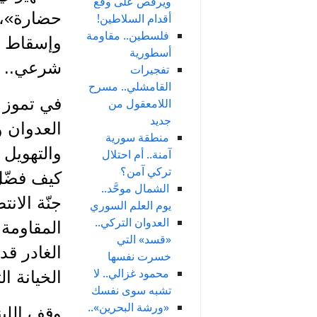
ويرقص على وقع
حضارة»، 
أقدام السلاطين!
فلسطين.. مقاومة
وإسقاط م
أسطورية
شرعي.. غي
تفجيرات
القامشلي.. مسرح
اللامعقول من
جديد
منطقة سورية
والتهويل
آمنة.. أم احتلال
تركي آمن؟
كيف فضّل 
الشمال موحَّد..
جنّة الان
يوم العلم السوري
العدوان التركي..
المقاومة،
«قسد» التي
الغادر قد 
خسرت نفسها
محمود غزالي.. لا
الخيانة ا
تشبه سوى نفسك
«ورشة البحرين»..
وقف اللبن