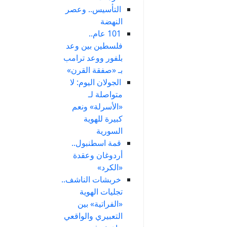
التأسيس.. وعصر
النهضة
101 عام..
فلسطين بين وعد
بلفور ووعد ترامب
بـ «صفقة القرن»
الجولان اليوم: لا
متواصلة لـ
«الأسرلة» ونعم
كبيرة للهوية
السورية
قمة اسطنبول..
أردوغان وعقدة
«الكرد»
خربشات الناشف..
تجليات الهوية
«الفراتية» بين
التعبيري والواقعي