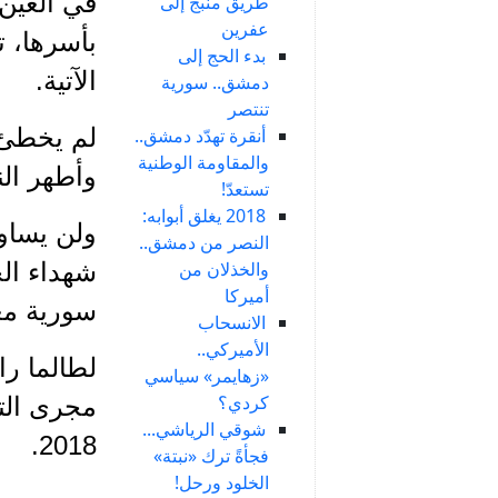
في العين 
طريق منبج إلى
عفرين
بأسرها، ت
بدء الحج إلى
الآتية.
دمشق.. سورية
تنتصر
لم يخطئ 
أنقرة تهدّد دمشق..
والمقاومة الوطنية
وأطهر الن
تستعدّ!
2018 يغلق أبوابه:
ولن يساوم
النصر من دمشق..
والخذلان من
شهداء الج
أميركا
سورية معم
الانسحاب
الأميركي..
لطالما را
«زهايمر» سياسي
كردي؟
شوقي الرياشي...
2018.
فجأةً ترك «نبتة»
الخلود ورحل!