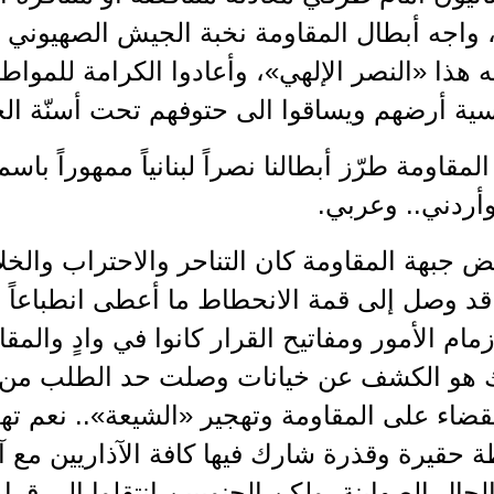
 واجه أبطال المقاومة نخبة الجيش الصهيوني بك
 هذا «النصر الإلهي»، وأعادوا الكرامة للمواطني
سية أرضهم ويساقوا الى حتوفهم تحت أسنّة ال
لمقاومة طرّز أبطالنا نصراً لبنانياً ممهوراً 
أردني.. وعربي.
 جبهة المقاومة كان التناحر والاحتراب والخلا
ن قد وصل إلى قمة الانحطاط ما أعطى انطباعاً بأن
مام الأمور ومفاتيح القرار كانوا في وادٍ والمقا
ك هو الكشف عن خيانات وصلت حد الطلب من ا
قضاء على المقاومة وتهجير «الشيعة».. نعم ت
قيرة وقذرة شارك فيها كافة الآذاريين مع آل
لحال الصهاينة. ولكن الجنوبيين انتقلوا إلى قر