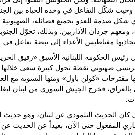
وحيث شكّل التفاعل في وحدة الحياة بين الجن
ي شكل صدمة للعدو بجميع فصائله، الصهيونية وا
 ومعهم جرذان الآذاريين. وبذلك، تحوّل الجنو
يتجاذبها مغناطيس الأعداء إلى نبضة تفاعل في
رنسي صهيوني نقطة تحول كبيرة سعى خلالها ا
 مقترحات «كولن باول» ومنها التسوية مع العد
ّ بالعراق، فخرج الجيش السوري من لبنان ليغل
ت.
 كان الحديث التلمودي عن لبنان، وهو حديث ا
اري المفعول حتى الآن، بعيداً عن الحديث عن