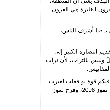
 الهدف يعني أن المنطقة،
قرون الغابرة هي القرون
ـ «يا أشرف الناس،
ديم انتصاره الكبير إلى
ّ وليس بالتراب، لأن تراب
لمقاييس.
 فيكم قوة لو فعلت لغيرت
مجرى التاريخ»، وها هي القوة تغيّر وجه التاريخ في نصر تموز 2006، وفرح تموز