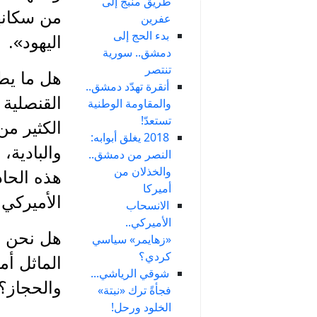
طريق منبج إلى
من سكانه
عفرين
بدء الحج إلى
اليهود».
دمشق.. سورية
تنتصر
هل ما يط
أنقرة تهدّد دمشق..
القنصلية 
والمقاومة الوطنية
تستعدّ!
الكثير من
2018 يغلق أبوابه:
والبادية،
النصر من دمشق..
والخذلان من
هذه الحا
أميركا
الأميركي.
الانسحاب
الأميركي..
هل نحن أ
«زهايمر» سياسي
كردي؟
الماثل أم
شوقي الرياشي...
والحجاز؟
فجأةً ترك «نبتة»
الخلود ورحل!