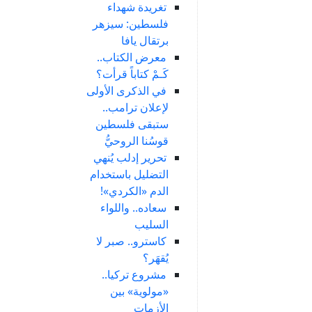
تغريدة شهداء
فلسطين: سيزهر
برتقال يافا
معرض الكتاب..
كَـمْ كتاباً قرأت؟
في الذكرى الأولى
لإعلان ترامب..
ستبقى فلسطين
قوسُنا الروحيُّ
تحرير إدلب يُنهي
التضليل باستخدام
الدم «الكردي»!
سعاده.. واللواء
السليب
كاسترو.. صبر لا
يُقهَر؟
مشروع تركيا..
«مولوية» بين
الأزمات