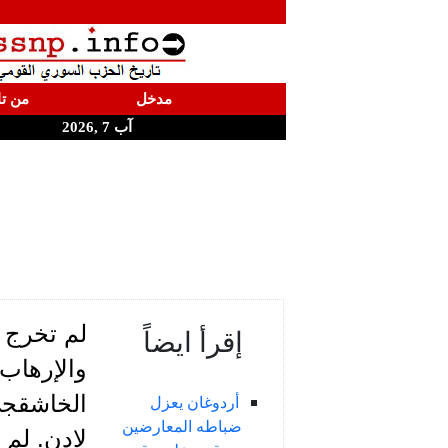
مدخل
من تا
آب 7 ,2026
لم تخرج 
إقرأ ايضاً
والإرهاب
الخاشقجي
أردوغان يعزل
ضباطه المعارضين
لادن. لم 