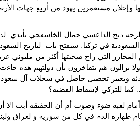
ا وإحلال مستعمرين يهود من أربع جهات الأرض
رحه ذبح الداعشي جمال الخاشقجي بأيدي الد
السعودية في تركيا، سيفتح باب التاريخ السع
 المجازر التي راح ضحيتها أكثر من مليوني ع
 ولا يزالون هم يتفاخرون بأن دولتهم هذه جا
دثة وتعتبر تحصيل حاصل في سجلات آل سعود ا
. كما للتركي لإسقاط القضية؟
مام لعبة ضوء وصوت أم أن الحقيقة أبت إلا 
ام طهارة الدم في كل من سورية والعراق ولبن