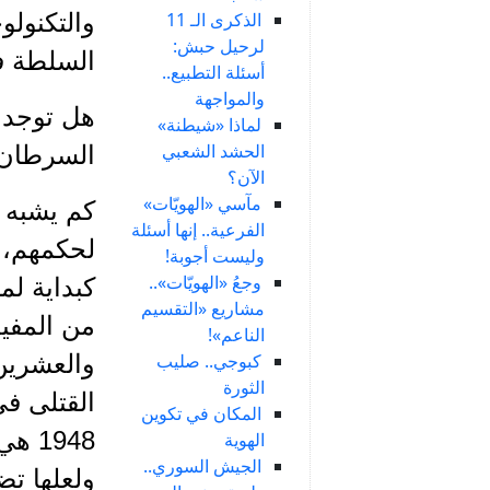
الذكرى الـ 11
والتكنولو
لرحيل حبش:
السلطة ف
أسئلة التطبيع..
والمواجهة
هل توجد ن
لماذا «شيطنة»
الحشد الشعبي
السرطان 
الآن؟
مآسي «الهويّات»
كم يشبه 
الفرعية.. إنها أسئلة
لحكمهم، ت
وليست أجوبة!
وجعُ «الهويّات»..
كبداية لم
مشاريع «التقسيم
الناعم»!
كبوجي.. صليب
والعشرين
الثورة
المكان في تكوين
1948
الهوية
الجيش السوري..
ولعلها ت