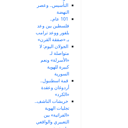
التأسيس.. وعصر
النهضة
101 عام..
فلسطين بين وعد
بلفور ووعد ترامب
بـ «صفقة القرن»
الجولان اليوم: لا
متواصلة لـ
«الأسرلة» ونعم
كبيرة للهوية
السورية
قمة اسطنبول..
أردوغان وعقدة
«الكرد»
خربشات الناشف..
تجليات الهوية
«الفراتية» بين
التعبيري والواقعي