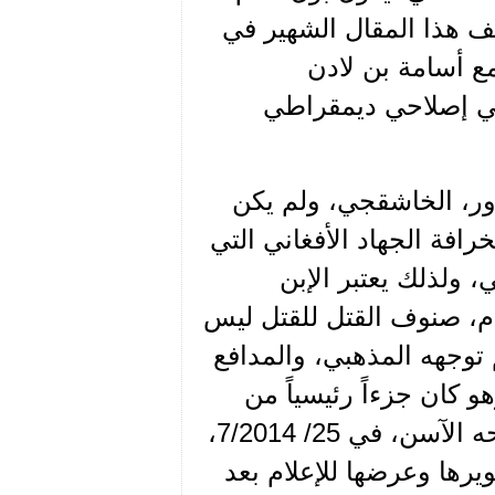
 هذا المقال الشهير في
فغانستان مع أسامة بن لادن
في إصلاحي ديمقراطي
ور، الخاشقجي، ولم يكن
رافة الجهاد الأفغاني التي
 ولذلك يعتبر الإبن
ام، صنوف القتل للقتل ليس
توجهه المذهبي، والمدافع
كان جزءاً رئيسياً من
عدة الحرب الإعلامية ضد سورية. ولعلنا هنا نتذكر تصريحه الآسن، في 25/ 7/2014،
ها وعرضها للإعلام بعد