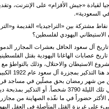
جيا لقيادة «جيش الأقزام» على الإنترنت، وتق
ي السعودية».
قاط مشتركة بين «التراجيديا» القديمة و«التراج
الاستيطاني اليهودي لفلسطين؟
تاريخ آل سعود الحافل بعشرات المجازر الدمو
اريخ عصابات الهاغانا اليهودية بقتل الفلسطيني
شروع الاستيطان والاحتلال، وذلك بالتواطؤ مع ا
من المفيد هنا الت
 من شهر رمضان بحق مصلّين في مساجد قرية 
 هي الأكثر حضوراً في ما نفّذه الصهاينة من مجا
ضيء على غريزة القتل المتأصلة في العقل الي