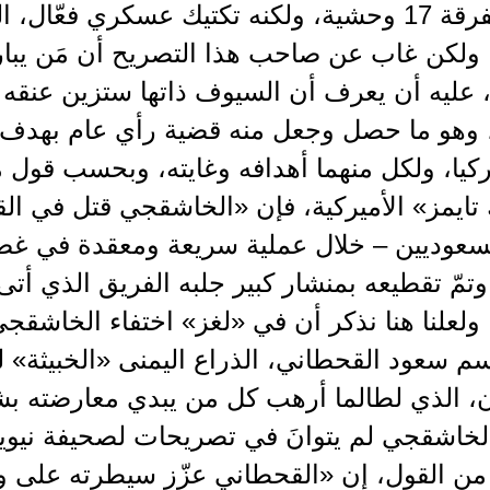
اقتحام الفرقة 17 وحشية، ولكنه تكتيك عسكري فعّ
 ولكن غاب عن صاحب هذا التصريح أن مَن يبا
 عليه أن يعرف أن السيوف ذاتها ستزين عنقه 
 وهو ما حصل وجعل منه قضية رأي عام بهدف ا
تركيا، ولكل منهما أهدافه وغايته، وبحسب قو
 تايمز» الأميركية، فإن «الخاشقجي قتل في ال
السعوديين – خلال عملية سريعة ومعقدة في غ
وتمّ تقطيعه بمنشار كبير جلبه الفريق الذي أت
لعلنا هنا نذكر أن في «لغز» اختفاء الخاشقج
سم سعود القحطاني، الذراع اليمنى «الخبيثة» 
، الذي لطالما أرهب كل من يبدي معارضته بشك
لخاشقجي لم يتوانَ في تصريحات لصحيفة نيوي
من القول، إن «القحطاني عزّز سيطرته على و