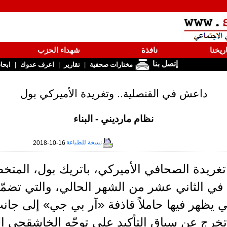
ريخنا
نافذة
شهداء الحزب
إتصل بنا
|
|
|
مختارات صحفية
تقارير
اعرف عدوك
ابحا
داعش في القنصلية.. وتغريدة الأميركي بول
نظام مارديني - البناء
نسخة للطباعة
2018-10-16
تغريدة الصحافي الأميركي، باتريك بول، المت
 في الثاني عشر من الشهر الحالي، والتي تضم
 يظهر فيها حاملاً قاذفة «آر بي جي» إلى جا
تخرج عن سياق التأكيد على توجّه الخاشقجي ا