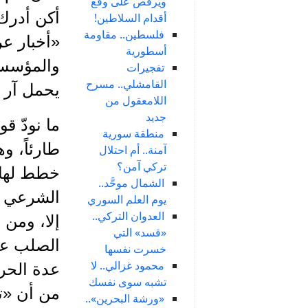
ويرقص على وقع
أكن أدرك
أقدام السلاطين!
فلسطين.. مقاومة
أسطورية
والمؤسس 
تفجيرات
القامشلي.. مسرح
يحمل آر 
اللامعقول من
جديد
ما نودّ 
منطقة سورية
طارئاً، و
آمنة.. أم احتلال
تركي آمن؟
خطط لها ا
الشمال موحَّد..
الشرعي لل
يوم العلم السوري
العدوان التركي..
إلا، ومن
«قسد» التي
الصلب عن
خسرت نفسها
محمود غزالي.. لا
تشبه سوى نفسك
من أن «ت
«ورشة البحرين»..