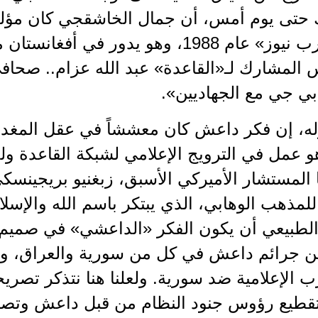
 حتى يوم أمس، أن جمال الخاشقجي كان مؤلف
«أخبار عرب نيوز» عام 1988، وهو يدور في أ
المشارك لـ«القاعدة» عبد الله عزام.. صحا
بي جي مع الجهاديين».
قوله، إن فكر داعش كان معششاً في عقل المغد
هو عمل في الترويج الإعلامي لشبكة القاعدة ولخ
لمستشار الأميركي الأسبق، زبغنيو بريجينسكي،
مذهب الوهابي، الذي يبتكر باسم الله والإسل
 الطبيعي أن يكون الفكر «الداعشي» في صميم 
 جرائم داعش في كل من سورية والعراق، وهو 
قطيع رؤوس جنود النظام من قبل داعش وتصوير