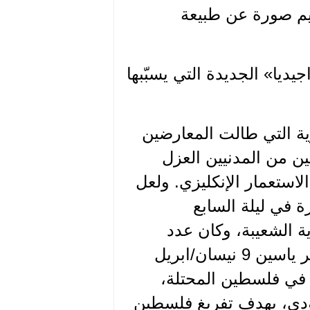
ديم صورة عن طبيعة
يديا» الجديدة التي يسبّبها
ية التي طالت المعارضين
ين من المدنيين العزل
لاستعمار الإنكليزي. ولعل
ذكير بمجزرة آل سعود عام 1922 الكبيرة في ليلة السابع
الشعيبة، وكان عدد
القتلى في تلك الليلة 3790 شخصاً. أو التذكير بمذبحة دير ياسين 9 نيسان/ابريل
زر في فلسطين المحتلة،
هودي، بهدف تفريغ فلسطين