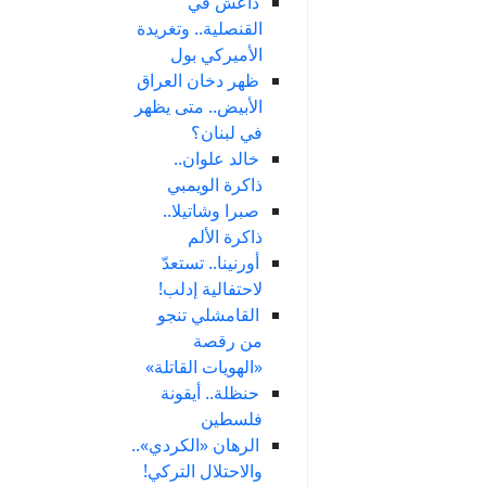
داعش في
القنصلية.. وتغريدة
الأميركي بول
ظهر دخان العراق
الأبيض.. متى يظهر
في لبنان؟
خالد علوان..
ذاكرة الويمبي
صبرا وشاتيلا..
ذاكرة الألم
أورنينا.. تستعدّ
لاحتفالية إدلب!
القامشلي تنجو
من رقصة
«الهويات القاتلة»
حنظلة.. أيقونة
فلسطين
الرهان «الكردي»..
والاحتلال التركي!