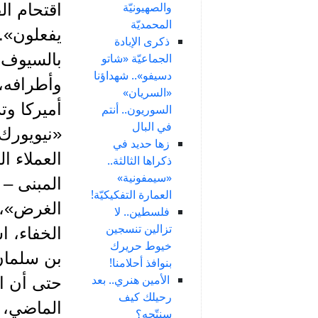
والصهيونيّة
المحمديّة
يفعلون».
ذكرى الإبادة
بالسيوف،
الجماعيّة «شاتو
دسيفو».. شهداؤنا
وأطرافه،
«السريان»
أميركا و
السوريون.. أنتم
في البال
«نيويورك
زها حديد في
العملاء 
ذكراها الثالثة..
«سيمفونية»
المبنى – 
العمارة التفكيكيّة!
الغرض»، و
فلسطين.. لا
تزالين تنسجين
الخفاء، ا
خيوط حريرك
بن سلمان
بنوافذ أحلامنا!
الأمين هنري.. بعد
حتى أن ا
رحيلك كيف
الماضي، 
سنتّجه؟