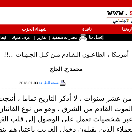
ريخنا
نافذة
شهداء الحزب
إتصل بنا
|
|
|
مختارات صحفية
تقارير
اعرف عدوك
ابحا
أمريـكا ، الطاعـون الـقـادم مـن كـل الجـهـات ...!!.
محمد ح. الحاج
نسخة للطباعة
2018-01-03
من عشر سنوات ، لا أذكر التاريخ تماما ، أنتج
الموت القادم من الشرق ، وهو من نوع الفانتاز
عبر شخصيات تعمل على الوصول إلى قلب القي
العملاء الذين يقبلون دخول الغريب باعتبارهم 