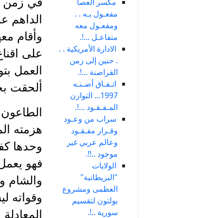
في زمن ال
مكسر العصا
مفعـول بـه . .
الداهم عل
ومفعـول معه
وأقام معه
متفاعـل ...!.
الادارة الأمريكية . .
على اقناع
. حنين إلى زمن
العمل بتو
القراصنة ...!.
اتـفـاق أضـنـه
ألحقت بج
1997... التوازن
المـفـقـود ...!.
الطاعون ا
سراب من وعـود
هزمته الم
وقـرار مفـقـود
وعالم عربي غير
وحدها كفي
موجود ..!!.
فهو يعمل 
الولايات
"البريطانية"
والشام وا
العظمى ومشروع
وقواته لي
بولتون لتقسيم
سورية ..!.
المعادلة 