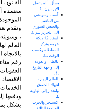
القانون ا
يسأل : ألم يتصل
الايرانيون ..؟.
معتمدة أ
آستانا وسوتشي
الموجودة 
من الماضي
والجيش السوري
وتقدم هذ
الى التحرير سر .!.
، وسويته 
آستانا 12 دبكة
خرمه وتركيا
العالم له
للمماطلة وكسب
بالاتجاه 
الوقت ،..!.
يالطا .. والعودة
رغم مناعت
إلى واجهة التاريخ .
العقوبات 
. ! .
الاقتصاد 
العالم اليوم ،
انتهاك للحقوق
الخدمات ،
وانحدار إلى الهاوية
ودفعها إل
.!.
كيسنجر والحرب
بشكل يمس 
العالمية الثالثة ،