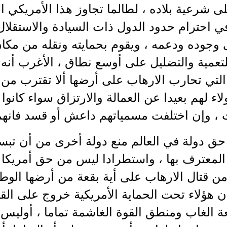
ى شرعية بلاده ، لطالما تجاوز هذا الأمريكي ا
ي احترام حدود الدول ذات السيادة والاستقلال
وجوده ودعمه ، ويقوم بحمايته ونقله من مكان
لتعمية والتضليل على أوسع نطاق ، الأغرب أنه 
لتي تحارب الارهاب على أرضها ألا تقترب من 
ولاء لهم بعيدا عن العمالة والارتزاق سواء كانو
ت ، وإن اختلفت مسمياتهم داعش أو قسد فانهم ..
ق دولة في العالم منع دولة أخرى من أن تبسط
المعترف بها ، واستطرادا ليس من حق أمريكا 
ن قتال الارهاب على أية بقعة من أرضها الوطن
ن هؤلاء تحت الحماية الأمريكية خروج على الق
 الغاب ومنطق القوة الغاشمة تماما ، أوليس ه