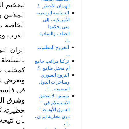
تضخيم ال
الهذيان الأخطر ..!.
السياسة الرسمية
الملايين 
الأمريكية ، إلى
الخاصة ،
متى يحكمها
الصلف والسادية
الغرب وهي
..!.
الخروج المطلوب
ايران الت
...
بالسلطة و
تركيا مراقب جامع
أم محتل طامع .؟.
كمخلب غرب
النزوح السوري
وتفرض عل
ومتاجرات الدول
المضيفة . . ! .
في فلسطين
بومبيو : لا يتحقق
وشرق السع
الاستسلام في "
الشرق الأوسط "
حظيرته ك
دون محاربة ايران .
بأن نتيجة
. ! .