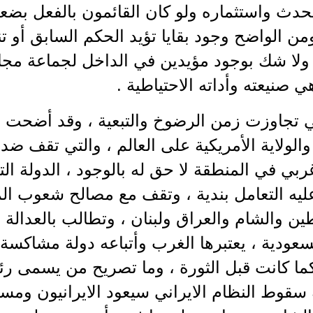
حدث واستثماره ولو كان القائمون بالفعل ب
ومن الواضح وجود بقايا تؤيد الحكم السابق أو تن
 ولا شك بوجود مؤيدين في الداخل لجماعة مج
 صنيعته وأداته الاحتياطية .
ي تجاوزت زمن الرضوخ والتبعية ، وقد أضحت قو
الولاية الأمريكية على العالم ، والتي تقف ضد
ي في المنطقة لا حق له بالوجود ، الدولة الت
يه التعامل بندية ، وتقف مع مصالح شعوب ال
 والشام والعراق ولبنان ، وتطالب بالعدالة 
ودية ، يعتبرها الغرب وأتباعه دولة مشاكسة ي
ما كانت قبل الثورة ، وما تصريح من يسمى رئ
 سقوط النظام الايراني سيعود الايرانيون ومست