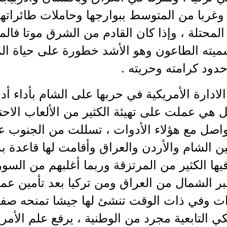
 وغربا من المتوسط ببوارجها وحاملات طائراتها 
محتلة ، وإذا كان القادم من الشرق موتا فالم
ميته الطاعون وهو الأشد خطورة على حياة ال
دود كرامته وحريته .
لادارة الأمريكية في حربها على الشام بأداء أدو
ل هي عملت على تهيئة الكثير من الألعاب الاح
اصل مع هؤلاء الأدوات ، تسللت من الجنوب 
ن الشام والأردن والعراق وأقامت لها قاعدة ب
ا الكثير من المرتزقة وربما أغلبهم من السوريي
 الشمال من العراق ومن تركيا بعد تأمين عملاء
 وفي ذات الوقت تنشئ لها جيشا تمنحه صفة 
ي التابعية مجرد من الوطنية ، يرفع علم الأمري