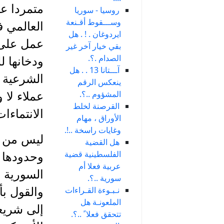
متمردا عل
روسيا - سوريا
وســـقوط أقـنعة
العالمي ف
ايردوغان . ! . هل
عمل على 
بقي خيار آخر غير
الصدام .؟.
ودخانها ل
آـــتانا 13 . . هل
الشرعية ا
ينعكس الرقم
المشؤوم ..؟.
عملاء لا 
القرصنة لخلط
الانتماءا
الأوراق ، مهام
وغايات راسخة ..!.
ليس من ح
هل القضية
الفلسطينية قضية
وحدودها 
عربية فعلا أم
السورية م
سورية ..؟.
نـبـوءة القـراءات
والقول بأ
الملعونـة هل
إلى شريعة
تتحقق فعلا ً ..؟.