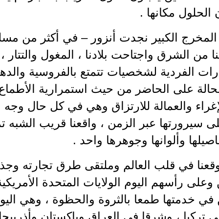
 الحلول مكانها .
 المخرج الكبير نجدت أنزور – في أكثر من مسل
نا من الشرق واجتاحت بلادنا ، المغول والتتا
ات الفردية لشخصيات تتمتع بالفروسية والدها
حالة على الحاضر من حيث استمرارية الأطماع ا
راء والعمالة للارتزاق وهي في كل حال وجه م
 سيرورتها عبر الزمن ، واقعنا قريب الشبه ت
صيلها وألوانها وجوهرها واحد .
قعنا في قلب العالم وملتقى طرق تجارته وجذر 
وعلى رأسهم اليوم الولايات المتحدة الأمريكية و
 في خدمتها طمعا بالثروة والحظوة ، وهي اليو
ي تركيا ، وشرقا في العراق وباكستان وأذربيجان