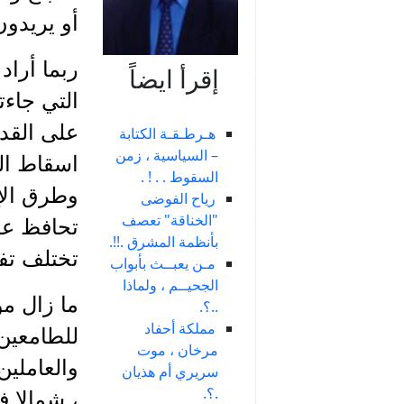
أو يريدون
ربما أراد
إقرأ ايضاً
التي جاءت
على القدر
هـرطـقـة الكتابة
– السياسية ، زمن
اسقاط ال
السقوط . . ! .
وطرق الإغ
رياح الفوضى
"الخناقة" تعصف
تحافظ على
بأنظمة المشرق .!!.
تختلف تفا
مـن يعبــث بأبواب
الجحيــم ، ولماذا
ما زال مو
..؟.
مملكة أحفاد
للطامعين 
مرخان ، موت
والعاملين
سريري أم هذيان
.؟.
، شمالا ف