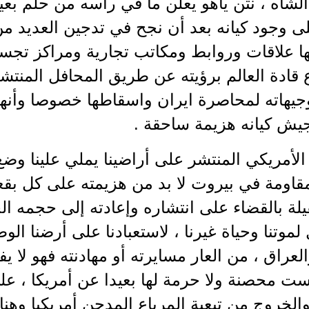
شاه ، نتن ياهو يعلن ما في رأسه من حلم بعيد
ى وجود كيانه بعد أن نجح في تدجين العديد من 
ا علاقات وروابط ومكاتب تجارية ومراكز تجسس 
 قادة العالم برؤيته عن طريق المحافل المنتشرة
جيهاته لمحاصرة ايران واسقاطها خصوصا وأنها
يش كيانه هزيمة ساحقة .
لأمريكي المنتشر على أراضينا يملي علينا وض
قاومة في بيروت لا بد من هزيمته على كل بقع
لة بالقضاء على انتشاره وإعادته إلى حجمه الح
لموتنا وحياة غيرنا ، لاستعبادنا على أرضنا ال
لعراق ، من العار مسايرته أو مهادنته فهو لا يف
ست محصنة ولا حرمة لها بعيدا عن أمريكا ، ع
والخروج من تبعية المرياع المدجن أمريكيا وه