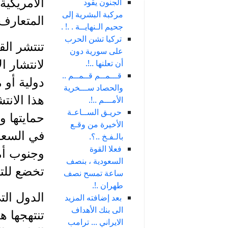
الأمريكية
الجنون يقود
مركبة البشرية إلى
المتعارف 
جحيم الـنهايــة . .! .
تركيا تشن الحرب
تنتشر الق
على سورية دون
أن تعلنها ..!.
لانتشار 
قـــمــم قــمــم ..
دولية أو 
والحصاد ســـخرية
هذا الانت
الأمـــم ..!.
حريـق الســاعـة
حمايتها و
الأخيرة من وقـع
في السعو
بالـفـخ ..؟.
فعلا القوة
وجنوب أمر
السعودية ، بنصف
تخضع للت
ساعة تمسح نصف
طهران .!.
الدول الت
بعد إضافته المزيد
الى بنك الأهداف
تنتهجها ه
الايراني ... ترامب