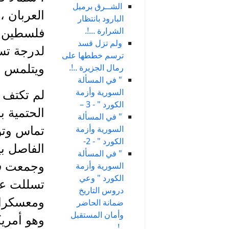
الشــرق برميل
العربان ،
البارود بانتظار
الشرارة ...!.
فلسطين ال
ولم تزل قسد
لدرجة تس
ترسم خططها على
رمال الجزيرة ..!.
ويتلمس ح
" في المسألة
السورية وأزمة
لم تكتف ا
الكورد " - 3 –
الحتمية ب
" في المسألة
السورية وأزمة
تماس وتو
الكورد " - 2-
الفاصل بي
" في المسألة
وجمعت فيه
السورية وأزمة
الكورد " وعي
تسللت عبر
دروس التاريخ
ومعسكرات
ضمانة الحاضر
وأمان المستقبل
وهو أمريك
..!.