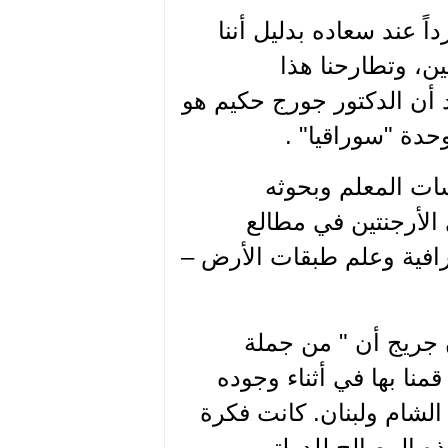
ً عند سعاده بدليل أننا
ن، وتطارحنا هذا
 أن الدكتور جورج حكيم هو
وحدة "سوراقيا" .
ات المعلم وبحوثه
الأرجنتين في مطالع
غرافية وعلم طبقات الأرض –
ن جريج أن " من جملة
 قمنا بها في أثناء وجوده
لشام ولبنان. كانت فكرة
ذه المصالح للدولتين