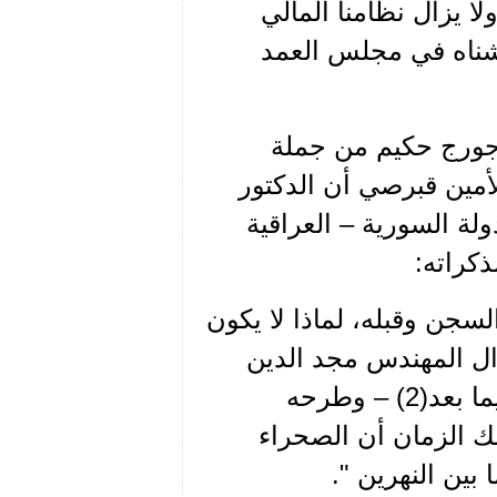
ا يزال نظامنا المالي
قشناه في مجلس العمد
 الحزب في 16/11/1935، كان جورج حكيم من جملة
أمين قبرصي أن الدكتور
لة السورية – العراقية
كراته:
سجن وقبله، لماذا لا يكون
ال المهندس مجد الدين
الجابري – الذي قيل لي أنه انتمى إلى الحزب فيما بعد(2) – وطرحه
ك الزمان أن الصحراء
بين النهرين ".