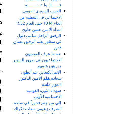
بو
قــــــالــوا عــنـــــــه
الحزب السوري القومي
ا
الاجتماعي في النبطية من
و
العام 1944 حتى العام 1952
اعداد الامين حسن حاوي
الرفيق الراحل سامي دلول
في سطور بقلم الرفيق غسان
ال
قدور
جو
عندما عرف القوميون
ال
الاجتماعيون في ضهور الشوير
من هو زعيمهم
الإثم الكنعاني عند أنطون
" 
سعاده بقلم الامين الدكتور
ال
ادمون ملحم
شهداء الثورة القومية
الاجتماعية الأولى
ال
إلى من جثم فخوراً في ساحة
ال
الشرف زعيمي سعاده ذكراك