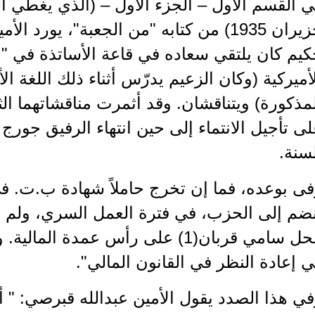
حزيران 1935) من كتابه "من الجعبة"، يور
كيم كان يلتقي سعاده في قاعة الأساتذة في "
أميركية (وكان الزعيم يدرّس أثناء ذلك اللغة ال
مذكورة) ويتناقشان. وقد أثمرت مناقشاتهما الثم
ى تأجيل الانتماء إلى حين انتهاء الرفيق جور
سنة.
ى بوعده، فما إن تخرج حاملاً شهادة ب.ت. ف
نضم إلى الحزب، في فترة العمل السري، ولم 
محل سامي قربان(1) على رأس عمدة ال
 إعادة النظر في القانون المالي".
ي هذا الصدد يقول الأمين عبدالله قبرصي: " 