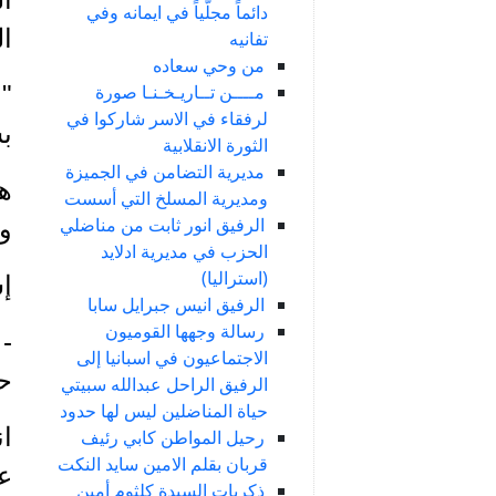
دائماً مجلّياً في ايمانه وفي
ال
تفانيه
من وحي سعاده
مــــن تــاريـخـنـا صورة
" 
لرفقاء في الاسر شاركوا في
بش
الثورة الانقلابية
مديرية التضامن في الجميزة
هذ
ومديرية المسلخ التي أسست
الرفيق انور ثابت من مناضلي
وقدمت
الحزب في مديرية ادلايد
(استراليا)
إ
الرفيق انيس جبرايل سابا
رسالة وجهها القوميون
-
الاجتماعيون في اسبانيا إلى
ح
الرفيق الراحل عبدالله سبيتي
حياة المناضلين ليس لها حدود
ا
رحيل المواطن كابي رئيف
قربان بقلم الامين سايد النكت
عام
ذكريات السيدة كلثوم أمين