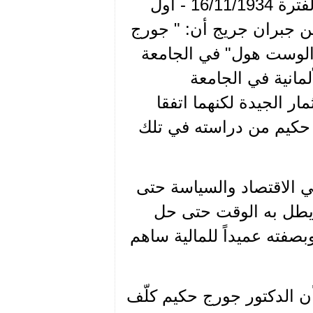
في القسم الأول – الجزء الأول – (الذي يغطي الفترة 16/11/1934 - أول
د الأمين جبران جريج أن: " جورج
الوست هول" في الجامعة
ألمانية في الجامعة
ار الجيدة لكنهما اتفقا
ج حكيم من دراسته في تلك
ي الاقتصاد والسياسة حتى
يطل به الوقت حتى حل
مالية. وبصفته عميداً للمالية ساهم
أن الدكتور جورج حكيم كلّف