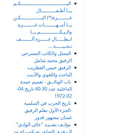
اليـــــــــــــــــــــــــــــــكـم
يــا أطـفــــــــــال
غــــــــزة(*) اليــــــــــــــكـن
يــا أمــهــــــــات غــــــــزة
والـيـكـــــــــــــم يــا
ابـطـــــال غـــــزة ألـــــــف
تـحـيـــــة ...
الممثل والكاتب المسرحي
الرفيق محمد شامل
الرفيق حسن القطريب
الباحث واللغوي والأديب
باب الوثائــق - تعميم عمدة
الداخلية عدد 30-40 تاريخ 04-
02-1972
تاريخ الحزب في السلمية
-الجزء الأول-بقلم الرفيق
غسان مشهور قدور
مؤلـف نشـيـد "عالى الوادي"
الـرفيـق الشاعر شـكيب احـمد