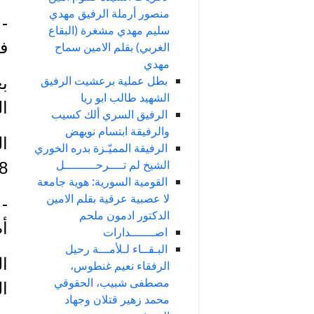
منصور أرملة الرفيق مهدي
- 
سليم مهدي مشغرة (البقاع
في 25
الغربي) بقلم الامين سماح
مهدي
بطل عملية برعشيت الرفيق
بع
الشهيد طالب ابو ريا
ا
الرفيق السري ألك كسيب
والرفيقة ابتسام نويهض
الرفيقة المميّـزة بدره الخوري
الشيخ لم تــــرحـــــــــل
 .
القومية السورية: هوية جامعة
لا عصبية عرقية بقلم الامين
- 
الدكتور ادمون ملحم
أص
اصـــــــدارات
البـقــاء لـلأمـــة رحيل
ا
الرفقاء نعيم غنطوس،
مصطفى شبيب، الحقوقي
ا
محمد زهير قتلان وجهاد