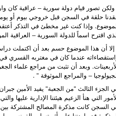
ولكن تصور قيام دولة سورية – عراقية كان واردا
قدنا حلقة في السجن قبل خروجي بيوم أو يومي
موضوع. وإذا كنت غير مخطئ في التذكر أعتقد
ذي اقترح اسماً للدولة السورية – العراقية الم
إلا أن هذا الموضوع حسم بعد أن اكتملت دراس
استقصاءاته عندما كان في مغتربه القسري في 
أربعينات. وبعد أن تثبت من مراجع علماء الج
جيولوجيا – والمراجع الموثوقة " .
 الجزء الثالث "من الجعبة" يفيد الأمين جبرا
أمور التي هنأ الزعيم هيئتنا الإدارية عليها والتي
ي السجن كانت مذكرة المصالح المشتركة بين ا
مذكرة قد راودتنا علي أثر تسليم الفرنسيين له