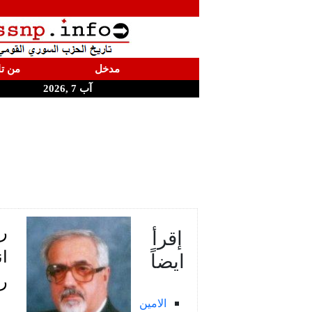
مدخل
من تا
آب 7 ,2026
رف
إقرأ
ايضاً
ان
رئ
الامين