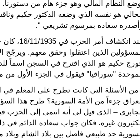
ضع النظام المالي وهو جزء هام من دستورنا. ول
لحالي هو نفسه الذي وضعه الدكتور حكيم ونا
أصدره سعاده بمرسوم تشريعي ".
عند انكشاف أمر
مسؤولين الذين اعتقلوا وحقق معهم. ويرجّح ال
رج حكيم هو الذي اقترح في السجن اسماً للدو
موحدة "سوراقيا" فيقول في الجزء الأول من مذ
من الأسئلة التي كانت تطرح على المعلم في ال
عراق جزءاً من الأمة السورية؟ طرح هذا السؤ
كثيرون غيره. فكان جواب سعاده الدائم في ذل
سورية حد طبيعي فاصل بين بلاد الشام وبلاد ما 