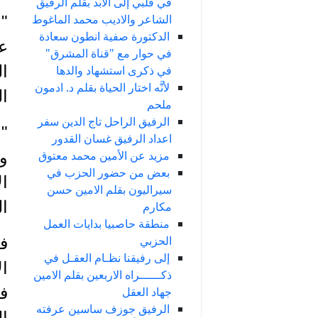
في قلبي إلى الأبد بقلم الرفيق
الشاعر والاديب محمد الماغوط
" 
الدكتورة صفية انطون سعادة
ع
في حوار مع "قناة المشرق"
ال
في ذكرى استشهاد والدها
لأنَّه اختار الحياة بقلم د. ادمون
ال
ملحم
الرفيق الراحل تاج الدين سفر
" 
اعداد الرفيق غسان القدور
مزيد عن الأمين محمد معتوق
و
بعض من حضور الحزب في
ال
سيراليون بقلم الامين حسن
ال
مكارم
منطقة حاصبيا بدايات العمل
الحزبي
في
إلى رفيقنا نظـام العقـل في
ال
ذكــــــراه الاربعين بقلم الامين
ف
جهاد العقل
الرفيق جوزف ساسين عرفته
ال