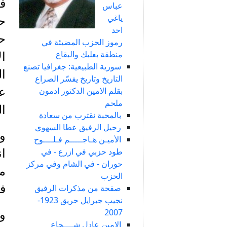
عباس
ياغي
احد
ح
رموز الحزب المضيئة في
منطقة بعلبك والبقاع
ال
سورية الطبيعية: جغرافيا تصنع
ال
التاريخ وتاريخ يفسّر الصراع
بقلم الامين الدكتور ادمون
عل
ملحم
ال
بالمحبة نقترب من سعادة
رحيل الرفيق عطا السهوي
وف
الأميـن هـاجـــــم فـلــــوح
طود حزبي في ازرع - في
ا
حوران - في الشام وفي مركز
الحزب
في
صفحة من مذكرات الرفيق
نجيب جبرايل حريق 1923-
2007
وف
الامين عادل شــــجاع