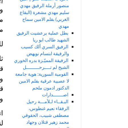
منصور أرملة الرفيق مهدي
سليم مهدي مشغرة (البقاع
مر
الغربي) بقلم الامين سماح
مهدي
م
بطل عملية برعشيت الرفيق
الشهيد طالب ابو ريا
ل
الرفيق السري ألك كسيب
والرفيقة ابتسام نويهض
ثا
الرفيقة المميّـزة بدره الخوري
الشيخ لم تــــرحـــــــــل
قر
القومية السورية: هوية جامعة
وم
لا عصبية عرقية بقلم الامين
الدكتور ادمون ملحم
قا
اصـــــــدارات
وإ
البـقــاء لـلأمـــة رحيل
الرفقاء نعيم غنطوس،
ات
مصطفى شبيب، الحقوقي
محمد زهير قتلان وجهاد
ل