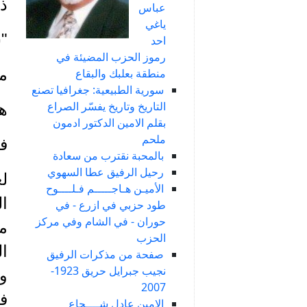
ذر
عباس
ياغي
"
احد
رموز الحزب المضيئة في
م
منطقة بعلبك والبقاع
سورية الطبيعية: جغرافيا تصنع
التاريخ وتاريخ يفسّر الصراع
هـ
بقلم الامين الدكتور ادمون
ملحم
فك
بالمحبة نقترب من سعادة
رحيل الرفيق عطا السهوي
لع
الأميـن هـاجـــــم فـلــــوح
ال
طود حزبي في ازرع - في
حوران - في الشام وفي مركز
الحزب
ال
صفحة من مذكرات الرفيق
نجيب جبرايل حريق 1923-
وح
2007
في
الامين عادل شــــجاع