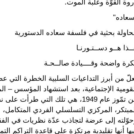
وة القوّة وغلبة الموت.
سعاده"
حاولة بحثية في فلسفة سعاده الدستورية
ـذا هــو دســتـورنـا
رة واضحة وقــــيادة صالــحـة
لّ من أبرز التداعيات السلبية الخطرة التي ع
قومية الإجتماعية، بعد استشهاد المؤسس – ال
من تمّوز عام 1949، هي تلك التي طرأ
مبتكر، المركزي التسلسلي الفردي المتكامل، و
وّلته إلى عرضة لتجاذب عدّة نظريات في الفقه
ها أنها تقليدية مرتكزة على قاعدة التراكم التم