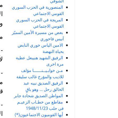
الشوفي
مر
المنصورية في الحزب السوري
ال
القومي الاجتماعي
المريجة في الحزب السوري
و
القومي الاجتماعي
بعض من مسيرة الأمين المميّز
م
أنيس فاخوري
الامين الياس خوري النابض
- 
بحياة النهضة
الرفيق الشهيد هنيبعل عطية
لأ
مرة اخرى
مـن خوابـيــنــــــا مؤلف
- 
للاديب والمؤرخ غالب سليقة
مس
الرفيق الصديق نبيه عبد
الخالق رحل ... وهو باقٍ
قط
المواطن الصديق شحادة جابر
مقاطع من خطـاب الزعيـم
- 
في حلب 1948/11/23
ال
أيها القوميون الاجتماعيون(*)