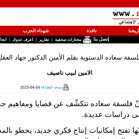
ريخنا
نافذة
شهداء الحزب
إتصل بنا
|
|
|
مختارات صحفية
تقارير
اعرف عدوك
ابحا
لسفة سعاده الدستوية بقلم الأمين الدكتور جهاد العقل
الامين لبيب ناصيف
نسخة للطباعة
2023-04-04
نّ فلسفة سعاده تتكشّف عن قضايا ومفاهيم جد
لى دراسات عديدة.
ّها تفتح إمكانيات إنتاج فكري جديد، يخطو با