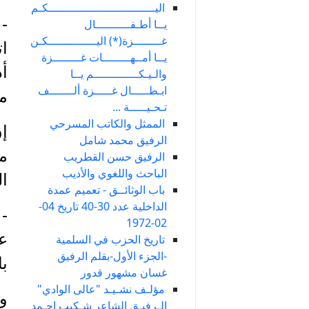
اليـــــــــــــــــــــــــــــــكـم
-
يــا أطـفــــــــــال
غــــــــزة(*) اليــــــــــــــكـن
ات
يــا أمــهــــــــات غــــــــزة
أد
والـيـكـــــــــــــم يــا
ابـطـــــال غـــــزة ألـــــــف
مر
تـحـيـــــة ...
الممثل والكاتب المسرحي
إن
الرفيق محمد شامل
مع
الرفيق حسن القطريب
الباحث واللغوي والأديب
ا
باب الوثائــق - تعميم عمدة
الداخلية عدد 30-40 تاريخ 04-
- 
02-1972
عض
تاريخ الحزب في السلمية
-الجزء الأول-بقلم الرفيق
با
غسان مشهور قدور
مؤلـف نشـيـد "عالى الوادي"
وج
الـرفيـق الشاعر شـكيب احـمد