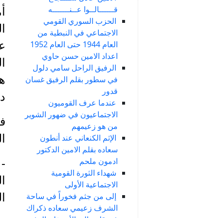
قــــــالــوا عــنـــــــه
أم
الحزب السوري القومي
ال
الاجتماعي في النبطية من
العام 1944 حتى العام 1952
عن
اعداد الامين حسن حاوي
ال
الرفيق الراحل سامي دلول
ه
في سطور بقلم الرفيق غسان
قدور
دس
عندما عرف القوميون
الاجتماعيون في ضهور الشوير
ف
من هو زعيمهم
الدس
الإثم الكنعاني عند أنطون
سعاده بقلم الامين الدكتور
ادمون ملحم
- 
شهداء الثورة القومية
ا
الاجتماعية الأولى
إلى من جثم فخوراً في ساحة
ال
الشرف زعيمي سعاده ذكراك