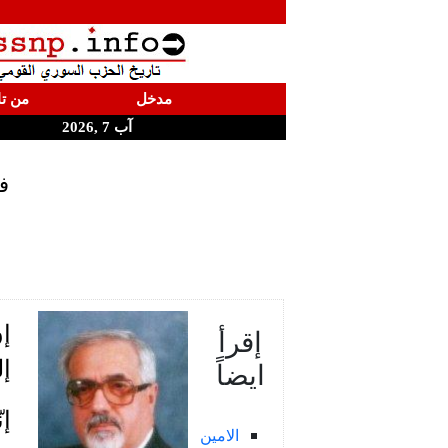
مدخل
من تا
آب 7 ,2026
ف
إ
إقرأ
ايضاً
إ
إن
الامين