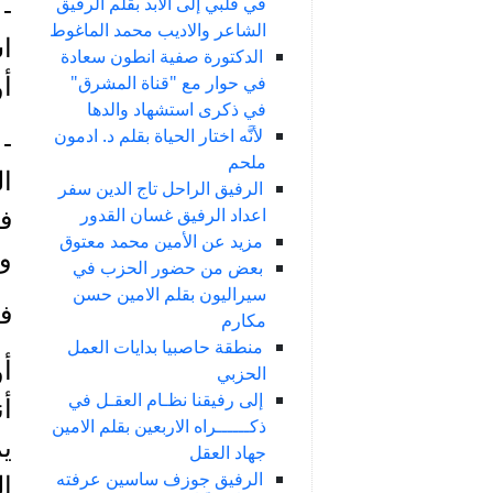
في قلبي إلى الأبد بقلم الرفيق
- 
الشاعر والاديب محمد الماغوط
اس
الدكتورة صفية انطون سعادة
في حوار مع "قناة المشرق"
أو
في ذكرى استشهاد والدها
لأنَّه اختار الحياة بقلم د. ادمون
- 
ملحم
ال
الرفيق الراحل تاج الدين سفر
اعداد الرفيق غسان القدور
ف
مزيد عن الأمين محمد معتوق
وا
بعض من حضور الحزب في
سيراليون بقلم الامين حسن
في
مكارم
منطقة حاصبيا بدايات العمل
أو
الحزبي
إلى رفيقنا نظـام العقـل في
أن
ذكــــــراه الاربعين بقلم الامين
يم
جهاد العقل
الرفيق جوزف ساسين عرفته
ال