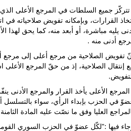
 تتركّز جميع السلطات في المرجع الأعلى الذ
خاذ القرارات، وبإمكانه تفويض صلاحياته في ا
نى يليه مباشرة، أو أبعد منه، كما يحق لهذا ال
جع أدنى منه .
ّ تفويض الصلاحية من مرجع أعلى إلى مرجع أد
 إنتقال الصلاحية، إذ من حقّ المرجع الأعلى اس
لتفويض.
المرجع الأعلى يأخذ القرار والمرجع الأدنى ينف
وّ في الحزب بإبداء الرأي، سواء بالتسلسل أو
لمراجع العليا وفق ما نصّت عليه المادة الثامنة
اء فيها :"لكّل عضوّ في الحزب السوري القوم