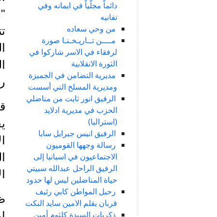
دائماً مجلّياً في ايمانه وفي
تفانيه
من وحي سعاده
تت
مــــن تــاريـخـنـا صورة
ال
لرفقاء في الاسر شاركوا في
الثورة الانقلابية
ال
مديرية التضامن في الجميزة
رت
ومديرية المسلخ التي أسست
الرفيق انور ثابت من مناضلي
قب
الحزب في مديرية ادلايد
(استراليا)
ي
الرفيق انيس جبرايل سابا
ال
رسالة وجهها القوميون
ال
الاجتماعيون في اسبانيا إلى
الرفيق الراحل عبدالله سبيتي
ال
حياة المناضلين ليس لها حدود
رحيل المواطن كابي رئيف
ظر
قربان بقلم الامين سايد النكت
ذكريات السيدة كلثوم أمين
إب