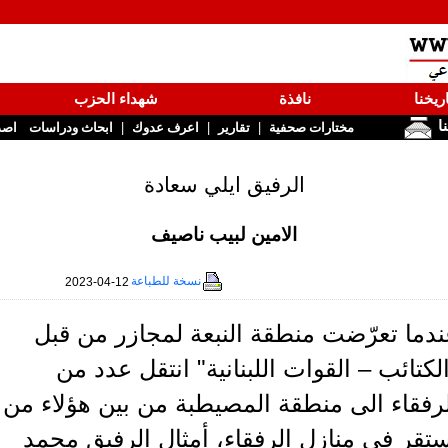
ريخنا
نافذة
شهداء الحزب
نا
|
|
|
مختارات صحفية
تقارير
اعرف عدوك
ابحاث ودراسات
اصد
الرفيق ايلي سعادة
الامين لبيب ناصيف
نسخة للطباعة
2023-04-12
دما تعرّضت منطقة النبعة لمجازر من قبل
لكتائب – القوات اللبنانية" انتقل عدد من
رفقاء الى منطقة المصيطبة من بين هؤلاء من
تقر في منازل الرفقاء، أمثال الرفيق محمد