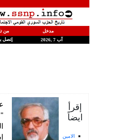
مدخل
من تا
إتصل ب
آب 7 ,2026
عن
إقرأ
ايضاً
"ا
ال
الامين
اس