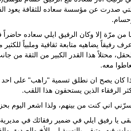
لتي صدرت عن مؤسسة سعاده للثقافة يعود الفض
حسام.
 من مرّة إلا وكان الرفيق ايلي سعاده حاضرا
رف رفيقاً يضاهيه متابعة ثقافية وملبياً للكث
حقل، محتلاً هذا القدر الكبير من الثقة من جان
اطوا معه.
ا كان يصح ان نطلق تسمية "راهب" على احد ال
ثر الرفقاء الذين يستحقون هذا اللقب.
رّني اني كنت من بينهم، ولذا اشعر اليوم بحز
بقى يا رفيق ايلي في ضمير رفقائك في مديري
لت فيه، وتبقى بالنسبة لي الأخ والصديق والق