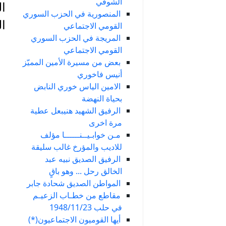
الشوفي
ال
المنصورية في الحزب السوري
ال
القومي الاجتماعي
المريجة في الحزب السوري
القومي الاجتماعي
بعض من مسيرة الأمين المميّز
أنيس فاخوري
الامين الياس خوري النابض
بحياة النهضة
الرفيق الشهيد هنيبعل عطية
مرة اخرى
مـن خوابـيــنــــــا مؤلف
للاديب والمؤرخ غالب سليقة
الرفيق الصديق نبيه عبد
الخالق رحل ... وهو باقٍ
المواطن الصديق شحادة جابر
مقاطع من خطـاب الزعيـم
في حلب 1948/11/23
أيها القوميون الاجتماعيون(*)