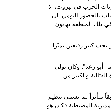
ات الحزب في بيروت، اذ
ات بالحضور اليومي الى
ي تلك المنطقة يهابون
بحب كبير رفيقين تميّزا
ى(1) المعروف باسم "أبو رعد". وكان تولى
القتالية والكثير من
اً متأثراً بما يسمى تنظيم
ي مديرية المصيطبة فكان هو