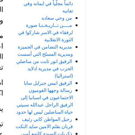
دائماً مجلّياً في ايمانه وفي
ا
تفانيه
من وحي سعاده
و
مــــن تــاريـخـنـا صورة
لرفقاء في الاسر شاركوا في
ما
الثورة الانقلابية
اع
مديرية التضامن في الجميزة
ومديرية المسلخ التي أسست
ال
الرفيق انور ثابت من مناضلي
تع
الحزب في مديرية ادلايد
(استراليا)
اذ
الرفيق انيس جبرايل سابا
رسالة وجهها القوميون
اك
الاجتماعيون في اسبانيا إلى
الرفيق الراحل عبدالله سبيتي
يس
حياة المناضلين ليس لها حدود
رحيل المواطن كابي رئيف
ت
قربان بقلم الامين سايد النكت
ذكريات السيدة كلثوم أمين
عم