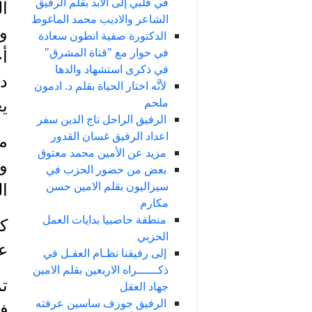
في قلبي إلى الأبد بقلم الرفيق
الشاعر والاديب محمد الماغوط
الدكتورة صفية انطون سعادة
في حوار مع "قناة المشرق"
أخ
في ذكرى استشهاد والدها
دا
لأنَّه اختار الحياة بقلم د. ادمون
ملحم
يع
الرفيق الراحل تاج الدين سفر
اعداد الرفيق غسان القدور
من
مزيد عن الأمين محمد معتوق
وب
بعض من حضور الحزب في
سيراليون بقلم الامين حسن
ال
مكارم
منطقة حاصبيا بدايات العمل
كل
الحزبي
عل
إلى رفيقنا نظـام العقـل في
ذكــــــراه الاربعين بقلم الامين
تم
جهاد العقل
الرفيق جوزف ساسين عرفته