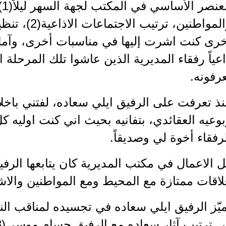
ال
والمواطنين، ت
رى كنت اشرت إليها في مناسبات أخرى، وآمل 
عياً رفقاء المديرية الذين عاشوا تلك المرحلة ا
رفونه.
ذ تعرفت على الرفيق ايلي سعاده، لفتني باخلاق
وعيه العقائدي، بتفانيه بحيث اني كنت اوليه كل
رفقاء أخوة لي وصديقاً.
 الاعمال في مكتب المديرية كان يتابعها الرفيق
اقات ممتازة مع المحيط ومع المواطنين والاش
يّز الرفيق ايلي سعاده في تجسيده لمناقب الن