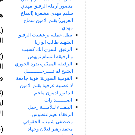
منصور أرملة الرفيق مهدي
سليم مهدي مشغرة (البقاع
ه
الغربي) بقلم الامين سماح
مهدي
بطل عملية برعشيت الرفيق
ا
الشهيد طالب ابو ريا
الرفيق السري ألك كسيب
والرفيقة ابتسام نويهض
الرفيقة المميّـزة بدره الخوري
ال
الشيخ لم تــــرحـــــــــل
و
القومية السورية: هوية جامعة
لا عصبية عرقية بقلم الامين
الدكتور ادمون ملحم
اصـــــــدارات
لت
البـقــاء لـلأمـــة رحيل
ال
الرفقاء نعيم غنطوس،
مصطفى شبيب، الحقوقي
محمد زهير قتلان وجهاد