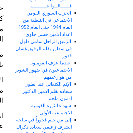
قــــــالــوا عــنـــــــه
ح
الحزب السوري القومي
كن
الاجتماعي في النبطية من
العام 1944 حتى العام 1952
م
اعداد الامين حسن حاوي
ا
الرفيق الراحل سامي دلول
في سطور بقلم الرفيق غسان
من
قدور
عندما عرف القوميون
با
الاجتماعيون في ضهور الشوير
من هو زعيمهم
الإثم الكنعاني عند أنطون
مس
سعاده بقلم الامين الدكتور
ادمون ملحم
ا
شهداء الثورة القومية
الاجتماعية الأولى
ام
إلى من جثم فخوراً في ساحة
عب
الشرف زعيمي سعاده ذكراك