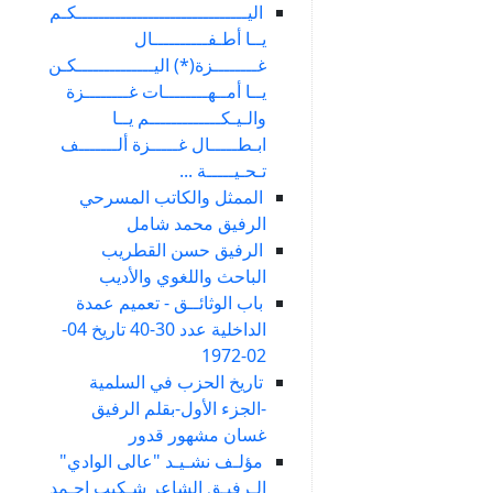
اليـــــــــــــــــــــــــــــــكـم
يــا أطـفــــــــــال
غــــــــزة(*) اليــــــــــــــكـن
يــا أمــهــــــــات غــــــــزة
والـيـكـــــــــــــم يــا
ابـطـــــال غـــــزة ألـــــــف
تـحـيـــــة ...
الممثل والكاتب المسرحي
الرفيق محمد شامل
الرفيق حسن القطريب
الباحث واللغوي والأديب
باب الوثائــق - تعميم عمدة
الداخلية عدد 30-40 تاريخ 04-
02-1972
تاريخ الحزب في السلمية
-الجزء الأول-بقلم الرفيق
غسان مشهور قدور
مؤلـف نشـيـد "عالى الوادي"
الـرفيـق الشاعر شـكيب احـمد