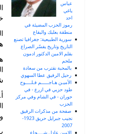
عباس
ال
ياغي
خ
احد
رموز الحزب المضيئة في
منطقة بعلبك والبقاع
ال
سورية الطبيعية: جغرافيا تصنع
هن
التاريخ وتاريخ يفسّر الصراع
بقلم الامين الدكتور ادمون
هذ
ملحم
بالمحبة نقترب من سعادة
ا
رحيل الرفيق عطا السهوي
ش
الأميـن هـاجـــــم فـلــــوح
طود حزبي في ازرع - في
أ‌
حوران - في الشام وفي مركز
الحزب
ال
صفحة من مذكرات الرفيق
وا
نجيب جبرايل حريق 1923-
2007
ب‌
الامين عادل شــــجاع