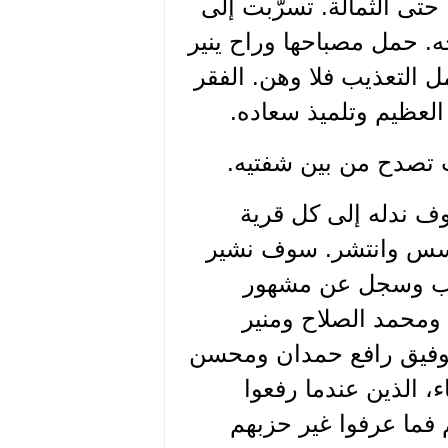
 حتى الثمالة. تسرّبت إلى
. حمل مصباحها وراح ينير
 التعذيب فلا وهن. الفقر
لعظيم وتلميذ سعاده.
 تصدح من بين شفتيه.
وف ندله إلى كل قرية
أسس وانتشر. سوف نشير
ذهب وسجل عن مشهور
محمد الصلاح ومنير
وتوفيق رافع حمدان ومحسن
ء، الذين عندما رفعوا
 فما عرفوا غير حزبهم