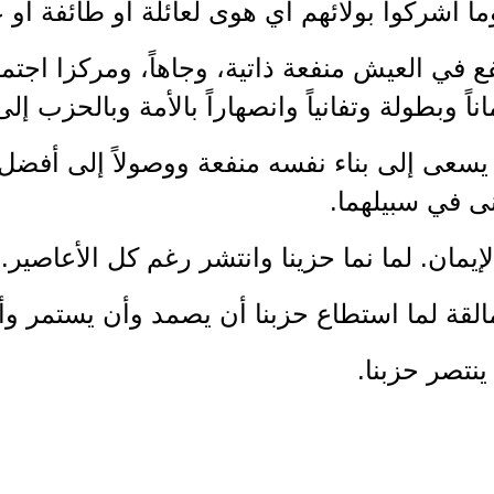
وما أشركوا بولائهم أي هوى لعائلة أو طائفة أو
فع في العيش منفعة ذاتية، وجاهاً، ومركزا اجتما
اناً وبطولة وتفانياً وانصهاراً بالأمة وبالحزب إل
 يسعى إلى بناء نفسه منفعة ووصولاً إلى أفض
ى في سبيلهما.
الإيمان. لما نما حزينا وانتشر رغم كل الأعاصير.
مالقة لما استطاع حزبنا أن يصمد وأن يستمر وأ
ينتصر حزبنا.