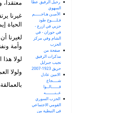
رحيل الرفيق عطا
معتقداً، 
السهوي
الأميـن هـاجـــــم
غيرنا يرت
فـلــــوح طود
الحياة إيم
حزبي في ازرع -
في حوران - في
لغيرنا أن
الشام وفي مركز
الحزب
وأمة ونفن
صفحة من
مذكرات الرفيق
لولا هذا 
نجيب جبرايل
حريق 1923-2007
ولولا الع
الامين عادل
شــــجاع
بالعمالقة 
قــــــالــوا
عــنـــــــه
الحزب السوري
القومي الاجتماعي
في النبطية من