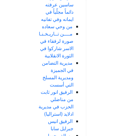
ساسين عرفته
دائماً مجلّياً في
ايمانه وفي تفانيه
من وحي سعاده
مــــن تــاريـخـنـا
صورة لرفقاء في
الاسر شاركوا في
الثورة الانقلابية
مديرية التضامن
في الجميزة
ومديرية المسلخ
التي أسست
الرفيق انور ثابت
من مناضلي
الحزب في مديرية
ادلايد (استراليا)
الرفيق انيس
جبرايل سابا
رسالة وجهها