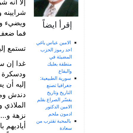
إلا أنه ش
شرايينه 
ويضيء وي
إقرأ ايضاً
فما ضعف 
الامين عباس ياغي
تستمع إل
احد رموز الحزب
المضيئة في
غدا إن سأ
منطقة بعلبك
والبقاع
ودسكرة و
سورية الطبيعية:
إليه أن 
جغرافيا تصنع
التاريخ وتاريخ
دندش ومح
يفسّر الصراع بقلم
الملاذي 
الامين الدكتور
ادمون ملحم
نزهة و...
بالمحبة نقترب من
أياديهم ب
سعادة