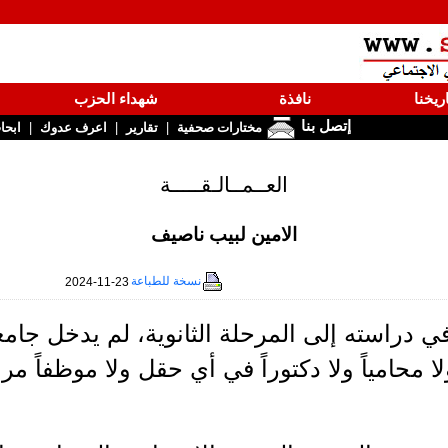
ريخنا
نافذة
شهداء الحزب
إتصل بنا
|
|
|
مختارات صحفية
تقارير
اعرف عدوك
ابحا
العــمــالـقـــــة
الامين لبيب ناصيف
نسخة للطباعة
2024-11-23
 دراسته إلى المرحلة الثانوية، لم يدخل جامعة.
لا محامياً ولا دكتوراً في أي حقل ولا موظفاً مر