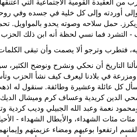
رب من العقيدة القومية الاجتماعية التي اعتنقها
وإلى أوردته وإلى كل خلية في جسده وفي روحه
كرز. حمل سلاحه وصوته يحدو بالمواويل. تحمل
- التشرد فما نسي لحظة أنه ابن ذلك الحزب ا
يه، فتطرب وترجو ألا يصمت وأن تبقى الكلمات
لنا التاريخ أن نحكي ونشرح ونوضح الكثير، س
مزرعة في بلادنا ليعرف كيف نشأ الحزب وت
يسأل كل عائلة وعشيرة وطائفة. سنقول له ا
ي الدين كريدية وعساف كرم وميشال الديك و
ومحمود نعمة وعبد الله الجبيلي وديب كردية 
 مئات مئات الشهداء، والأبطال الشهداء - الأحيا
القسم ارتفعوا بوعيهم ومضاء عزيمتهم وإيمانهم