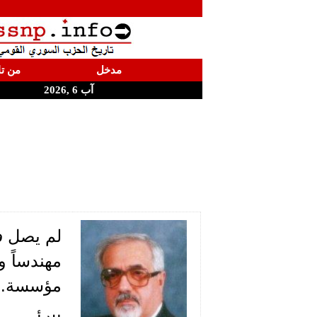
مدخل
من تا
آب 6 ,2026
لم يصل في
مهندساً و
مؤسسة.