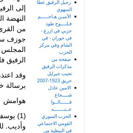
رحيل الرفيق عطا
إلى الرفي
السهوي
الأميـن هـاجـــــم
النهضة ال
فـلــــوح طود
من القرى 
حزبي في ازرع -
في حوران - في
جوزف سك
الشام وفي مركز
المجلس ال
الحزب
الرفيق ف
صفحة من
مذكرات الرفيق
نجيب جبرايل
وقد اعتذ
حريق 1923-2007
برسالة خا
الامين عادل
شــــجاع
هوامش
قــــــالــوا
عــنـــــــه
(1) يوس
الحزب السوري
القومي الاجتماعي
وأديب. لل
في النبطية من