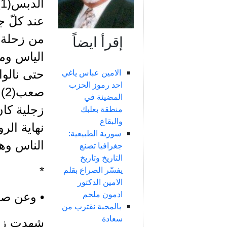
ا
عند كلّ ج
من زحلة، 
إقرأ ايضاً
الياس وم
الامين عباس ياغي
حتى نالوا
احد رموز الحزب
صع
المضيئة في
زجلية كا
منطقة بعلبك
والبقاع
نهاية ال
سورية الطبيعية:
الناس وه
جغرافيا تصنع
التاريخ وتاريخ
*
يفسّر الصراع بقلم
الامين الدكتور
ادمون ملحم
• وعن صدى النهضة العد
بالمحبة نقترب من
سعادة
شهدت زحل