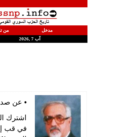
مدخل
من تا
آب 7 ,2026
• عن صدى النهضة ال
اشترك الق
في قب إلي