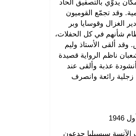
المكان يدوّي بالتصفيق الحاد
ية. وقد تجمّع القوميون
ر الغزال وقوسايا وبر
ظام شأنهم في كل الحفلات،
وقد ألقى الأستاذ وليم
ي شعبان ناظم الرواية قصيدة
نشودة عذبة وألقى عند
 زجلية رائعة وانصرف
 الآنسة سيسيليا جدعون