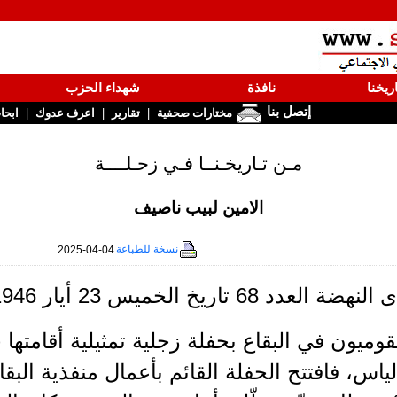
ريخنا
نافذة
شهداء الحزب
إتصل بنا
|
|
|
مختارات صحفية
تقارير
اعرف عدوك
ابحا
مـن تـاريخـنــا فـي زحـلــــة
الامين لبيب ناصيف
نسخة للطباعة
2025-04-04
عدد 68 تاريخ الخميس 23 أيار 1946
وميون في البقاع بحفلة زجلية تمثيلية أقامتها ج
اس، فافتتح الحفلة القائم بأعمال منفذية الب