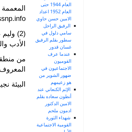
العام 1944 حتى
المعممة ع
العام 1952 اعداد
ssnp.info
الامين حسن حاوي
الرفيق الراحل
(2) ول
سامي دلول في
سطور بقلم الرفيق
الأدب وال
غسان قدور
عندما عرف
من منطقة 
القوميون
الاجتماعيون في
المعروف
ضهور الشوير من
هو زعيمهم
البيئة نج
الإثم الكنعاني عند
أنطون سعاده بقلم
الامين الدكتور
ادمون ملحم
شهداء الثورة
القومية الاجتماعية
الأولى