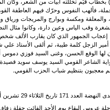
لدبس(1) بخطاب قيّم تخلّلته أبيات من الشعر، وكان 
ملة، فألهب النفوس وحرّك فيهم العاطفة القوم
والمعلقة ومكسة وبوارج والمريجات ورياق ودي
شغرة وقب الياس وعين دارة، وكانوا مثال الن
 إعجاب الجمهور الذي كان يقارب الألف شخص. 
ب(2) أمير الزجل كلمة طيبة، ثم ألقى الأستاذ عل
ن لها الوقع الحسن، وغنى السيد فوزي دموس أ
رواية الشاعر القومي السيد يوسف سويد قصيدة
م معجبون بتنظيم شباب الحزب القومي.
د 171 تاريخ الثلاثاء 29 تشرين أول 1946
ة عروس البقاع يوم الأحد الفائت حفلة زفاف