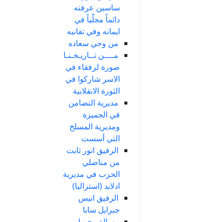
ساسين عرفته
دائماً مجلّياً في
ايمانه وفي تفانيه
من وحي سعاده
مــــن تــاريـخـنـا
صورة لرفقاء في
الاسر شاركوا في
الثورة الانقلابية
مديرية التضامن
في الجميزة
ومديرية المسلخ
التي أسست
الرفيق انور ثابت
من مناضلي
الحزب في مديرية
ادلايد (استراليا)
الرفيق انيس
جبرايل سابا
رسالة وجهها