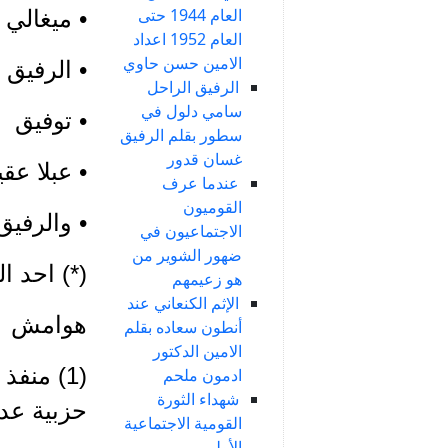
العام 1944 حتى
• ميغالي 
العام 1952 اعداد
الامين حسن حاوي
• الرفيق
الرفيق الراحل
سامي دلول في
• توفيق
سطور بقلم الرفيق
غسان قدور
• عبلا عق
عندما عرف
القوميون
• والرفي
الاجتماعيون في
ضهور الشوير من
(*) احد الر
هو زعيمهم
الإثم الكنعاني عند
هوامش
أنطون سعاده بقلم
الامين الدكتور
(1) منف
ادمون ملحم
شهداء الثورة
حزبية عد
القومية الاجتماعية
الأولى