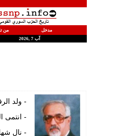
مدخل
من تا
آب 7 ,2026
- ولد الرف
- انتمى ال
- نال شها