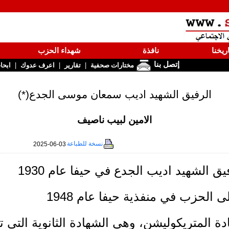
ريخنا
نافذة
شهداء الحزب
إتصل بنا
|
|
|
مختارات صحفية
تقارير
اعرف عدوك
ابحا
الرفيق الشهيد اديب سمعان موسى الجدع(*)
الامين لبيب ناصيف
نسخة للطباعة
2025-06-03
يق الشهيد اديب الجدع في حيفا عام 1930
ى الحزب في منفذية حيفا عام 1948
دة المتريكوليشن، وهي الشهادة الثانوية التي 