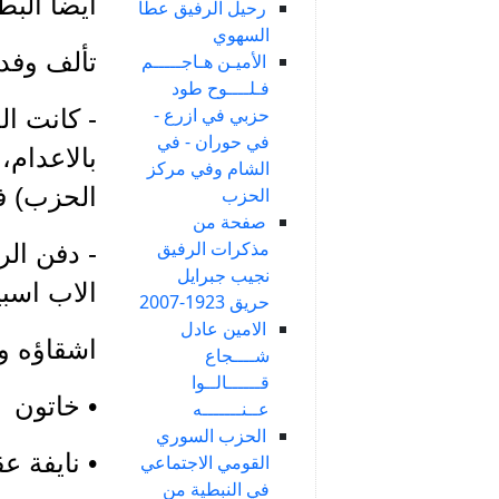
ايضاً الب
رحيل الرفيق عطا
السهوي
تألف وفد 
الأميـن هـاجـــــم
فـلــــوح طود
حزبي في ازرع -
- كانت ال
في حوران - في
بالاعدام
الشام وفي مركز
الحزب) ف
الحزب
صفحة من
مذكرات الرفيق
- دفن الر
نجيب جبرايل
الاب اسب
حريق 1923-2007
الامين عادل
اشقاؤه و
شــــجاع
قــــــالــوا
• خاتون
عــنـــــــه
الحزب السوري
• نايفة ع
القومي الاجتماعي
في النبطية من