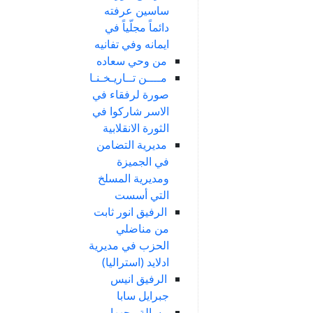
ساسين عرفته
دائماً مجلّياً في
ايمانه وفي تفانيه
من وحي سعاده
مــــن تــاريـخـنـا
صورة لرفقاء في
الاسر شاركوا في
الثورة الانقلابية
مديرية التضامن
في الجميزة
ومديرية المسلخ
التي أسست
الرفيق انور ثابت
من مناضلي
الحزب في مديرية
ادلايد (استراليا)
الرفيق انيس
جبرايل سابا
رسالة وجهها