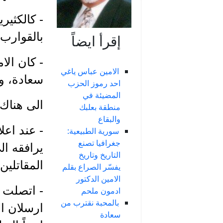
- كالكثير
بالقوارب 
إقرأ ايضاً
الامين عباس ياغي
سعادة، و
احد رموز الحزب
المضيئة في
الى هناك 
منطقة بعلبك
والبقاع
- عند اعل
سورية الطبيعية:
جغرافيا تصنع
يرافقه ال
التاريخ وتاريخ
المقاتلين،
يفسّر الصراع بقلم
الامين الدكتور
- اتصلت ع
ادمون ملحم
بالمحبة نقترب من
ارسلان ال
سعادة