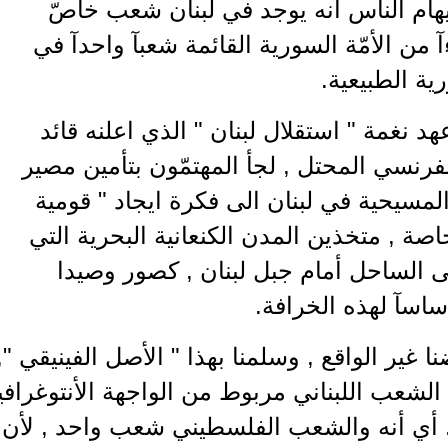
ايهام الناس أنه يوجد في لبنان شعب خاصّ
من الأمّة السورية القائمة شعبآ واحدآ في
ة الطبيعية.
هد نغمة " استقلال لبنان " الذي اعلنه قائد
رنسي المحتل , لجأ المهتمّون بتأمين مصير
لمسيحية في لبنان الى فكرة ايجاد " قومية
 خاصة , متخذين المدن الكنعانية البحرية التي
 الساحل أمام جبل لبنان , كصور وصيدا
ساسآ لهذه الخرافة.
نا غير الواقع , وسلمنا بهذا " الأصل الفينيقي 
 الشعب اللبناني مربوط من الواجهة الأنتوغرا
. أي أنه والشعب الفلسطيني شعب واحد , لأن أ