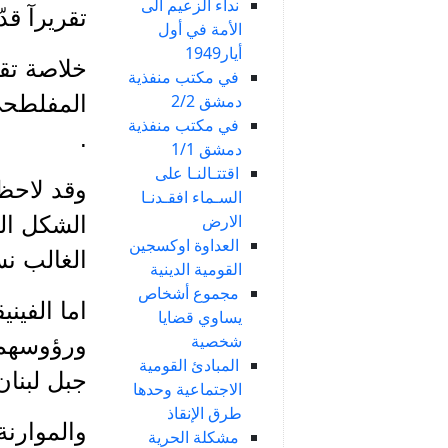
نداء الزعيم الى
تقريرآ قدّ
الأمة في أول
أيار1949
خلاصة تقر
في مكتب منفذية
دمشق 2/2
المفلطحي
في مكتب منفذية
.
دمشق 1/1
اقتتـالنـا على
وقد لاحظ 
السـماء افقـدنـا
الارض
الشكل الذ
العداوة اوكسجين
الغالب ن
القومية الدينية
مجموع أشخاص
اما الفين
يساوي قضايا
شخصية
ورؤوسهم 
المبادئ القومية
جبل لبنان
الاجتماعية وحدها
طرق الإنقاذ
والموارنة
مشكلة الحرية