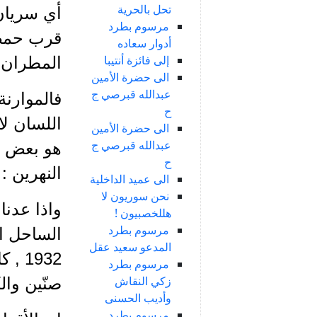
تحل بالحرية
أي سريان 
مرسوم بطرد
قرب حمص ,
أدوار سعاده
إلى فائزة أنتيبا
المطران م
الى حضرة الأمين
عبدالله قبرصي ج
فالموارنة
ح
اللسان لا
الى حضرة الأمين
عبدالله قبرصي ج
هو بعض ا
ح
النهرين :
الى عميد الداخلية
نحن سوريون لا
واذا عدنا
هللخصبيون !
مرسوم بطرد
المدعو سعيد عقل
1932
مرسوم بطرد
زكي النقاش
صنّين وال
وأديب الحسنى
مرسوم بطرد