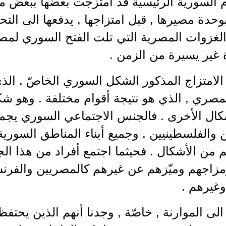
م السورية الرئيسية قد امتزجت بعضها ببعض م
حدة مصيرها , قبل امتزاجها , يدفعها الى التح
 الغزوات المصرية التي تلت الفتح السوري لم
 غير يسيرة من الزمن .
لامتزاج المذكور الشكل السوري الخاصّ , الذي
مصري , الذي هو نتيجة أقوام مختلفة . وهو 
كال الأخرى . فالجنس الاجتماعي السوري يجمع ا
 والفلسطينيين , وجميع أبناء المناطق السور
 من الأشكال . فحيثما اجتمع أفراد من هذا ا
اجهم وميّزهم عن غيرهم كالمصريين والفرنسيي
غيرهم .
الى الموارنة , خاصّة , وجدنا أنهم الذين يحتفظو