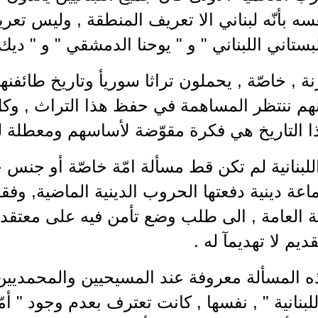
ه بأنّه لبناني الا تعريف المنطقة , وليس تعري
تاني اللبناني " و " يوحنا الدمشقي " و " ديك
نة , خاصّة , يحملون تراثا سوريأ وتاريخ طائف
منهم ننتظر المساهمة في حفظ هذا التراث , وك
 التاريخ هي فكرة مقوّضة لأساسهم ومعطلة ل
للبنانية لم تكن قط مسألة امّة خاصّة أو جنس خ
عة دينية دفعتها الحروب الدينية الماضية, وفق
 العامة , الى طلب وضع تأمن فيه على معتقدات
ديم لا تهديمآ له .
 المسألة معروفة عند المسيحيين والمحمديين 
لبنانية " , نفسها , كانت تعترف بعدم وجود " أمّة