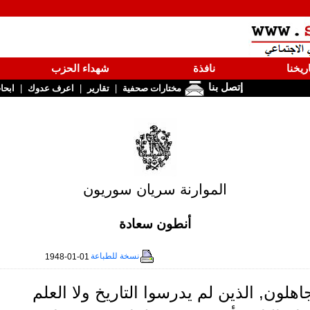
ريخنا
نافذة
شهداء الحزب
إتصل بنا
|
|
|
مختارات صحفية
تقارير
اعرف عدوك
ابحا
الموارنة سريان سوريون
أنطون سعادة
نسخة للطباعة
1948-01-01
اهلون, الذين لم يدرسوا التاريخ ولا العلم