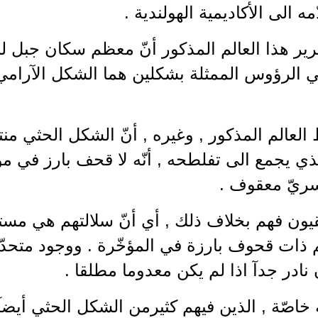
مه الى الأكاديمية الهولندية .
ير هذا العالم المذكور أنّ معظم سكان جبل ل
 الرؤوس الممثلة بشكلين هما الشكل الآرامي
العالم المذكور , وغيره , أنّ الشكل الحثي منت
ي يجمع الى تفلطحه , أنّه لا قحف بارز في م
سريّ معقوف .
يقيون فهم بخلاف ذلك , أي أنّ سلالتهم هي مس
ذات قحوف بارزة في المؤخّرة . ووجود متحدّ
 نادر جدآ اذا لم يكن معدوما مطلقا .
 خاصّة , الذين فيهم كثيرمن الشكل الحثي أيضآ 