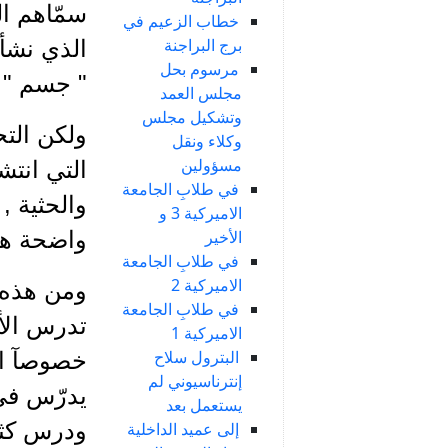
سمّاهم ال
خطاب الزعيم في
برج البراجنة
الذي نشأ
مرسوم بحل
" جسم " ا
مجلس العمد
وتشكيل مجلس
ولكن التحق
وكلاء ونقل
مسؤولين
التي انتشر
في طلابِ الجامعة
والحثية 
الاميركية 3 و
الأخير
واضحة هي
في طلابِ الجامعة
الاميركية 2
ومن هذه ا
في طلابِ الجامعة
تدرس الأج
الاميركية 1
البترول سلاح
خصوصآ ال
إنترناسيوني لم
يدرّس في 
يستعمل بعد
ودرس كثير
إلى عميد الداخلية