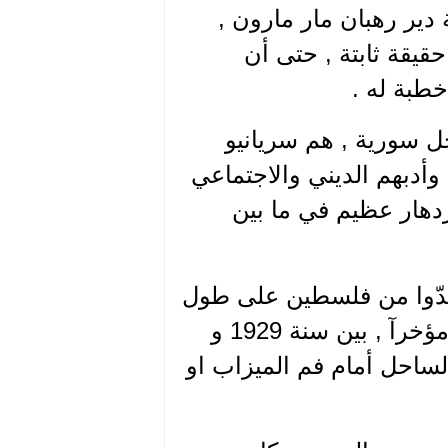
دير رهبان مار مارون ,
يقة ثابتة , حتى أن
خطبة له .
ل سورية , هم سريانيو
 وأدبهم الديني والاجتماعي
دهار عظيم في ما بين
امتدّوا من فلسطين على طول
الساحل السوري . وأعظم الآثار الفينيقية التي اكتشقت مؤخرآ , بين سنة 1929 و
الساحل أمام فم الميزاب او