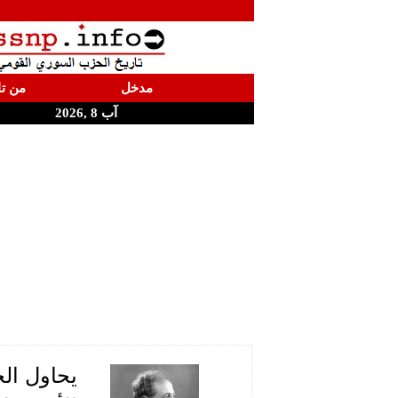
مدخل
من تا
آب 8 ,2026
يحاول الج