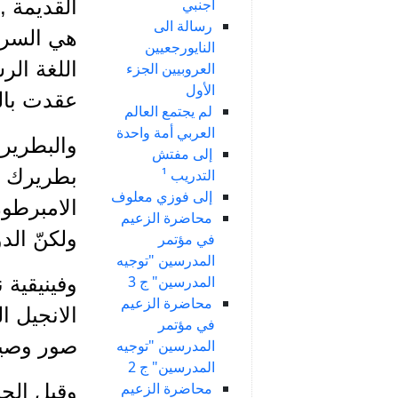
أجنبي
القديمة ,
رسالة الى
هي السريا
النايورجعيين
اللغة الر
العروبيين الجزء
الأول
عقدت باللغ
لم يجتمع العالم
العربي أمة واحدة
والبطرير
إلى مفتش
بطريرك ا
التدريب ¹
إلى فوزي معلوف
الامبرطور
محاضرة الزعيم
ولكنّ الد
في مؤتمر
المدرسين "توجيه
المدرسين" ج 3
محاضرة الزعيم
الانجيل ا
في مؤتمر
صور وصيد
المدرسين "توجيه
المدرسين" ج 2
محاضرة الزعيم
وقبل الحر