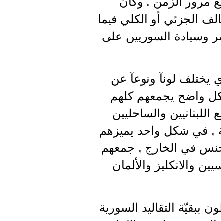
ع مرور الزمن . وكان
الف الجزئي أو الكلي فيما
صر وسيادة السوريين على
 يختلف لونآ ونوعآ عن
شكل واضح يجمعهم كلهم
للبنانيين والساحليين
ية , في شكل واحد يميزهم
لجنس في الخارج , جمعهم
ن والانكليز والألمان
ن ببقيّة التقاليد السورية