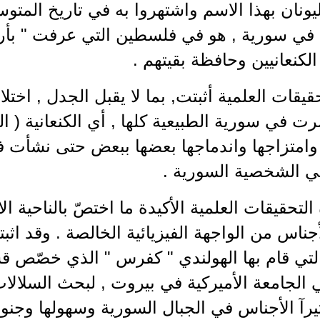
يونان بهذا الاسم واشتهروا به في تاريخ المتو
 في سورية , هو في فلسطين التي عرفت " بأر
لكنعانيين وحافظة بقيتهم .
يقات العلمية أثبتت, بما لا يقبل الجدل , اختلاط
ت في سورية الطبيعية كلها , أي الكنعانية ( الفي
, وامتزاجها واندماجها بعضها ببعض حتى نشأت 
 الشخصية السورية .
لتحقيقات العلمية الأكيدة ما اختصّ بالناحية ال
ناس من الواجهة الفيزيائية الخالصة . وقد اثب
تي قام بها الهولندي " كفرس " الذي خصّص قس
الجامعة الأميركية في بيروت , لبحث السلالات
آ الأجناس في الجبال السورية وسهولها وجنوب