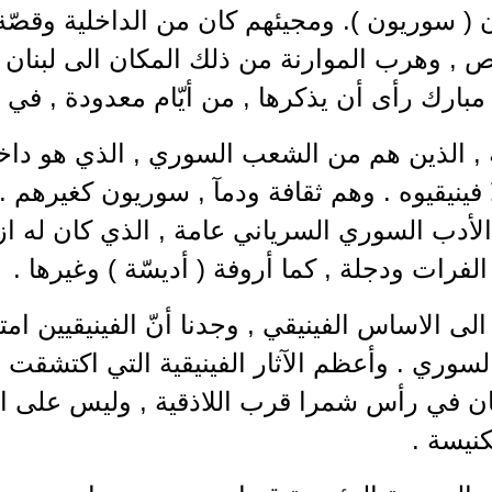
( سوريون ). ومجيئهم كان من الداخلية وقصّة 
 وهرب الموارنة من ذلك المكان الى لبنان حق
بارك رأى أن يذكرها , من أيّام معدودة , في 
 , الذين هم من الشعب السوري , الذي هو داخ
 فينيقيوه . وهم ثقافة ودمآ , سوريون كغيرهم .
لأدب السوري السرياني عامة , الذي كان له از
 الفرات ودجلة , كما أروفة ( أديسّة ) وغيرها .
 الى الاساس الفينيقي , وجدنا أنّ الفينيقيين 
 , كان في رأس شمرا قرب اللاذقية , وليس على 
كنيسة .