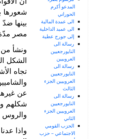
ان الأقوا
المدعو أكرم
شعورها بو
الحوراني
الى عمدة المالية
بينها ضدّ
الى عميد الداخلية
مصر مدّة
إلى جورج عطية
رسالة الى
ونشأ من ا
النايورجعيين
العروبيين
الشكل ال
رسالة الى
تجاه الأش
النايورجعيين
العروبيين الجزء
والشاميين
الثالث
عن غيرهم
رسالة الى
شكلهم ومز
النايورجعيين
العروبيين الجزء
والروس و
الثاني
الحزب القومي
واذا عدنا 
الاجتماعي – حزب