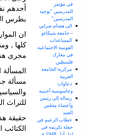
في مؤتمر
أحدهم نفس
المدرسين "توجيه
بطرس البس
المدرسين"
الى هشام شرابي
– جامعة شيكاغو
ان الموار
المساعدات
كلها , و
القومية الاجتماعية
في معارك
مجرى هذا
فلسطين
مركزية الجامعة
المسألة ا
العربية
مسألة جما
دعاوات
وجاسوسية أجنبية
والسياسية
رسالة إلى رئيس
للتراث الق
وأعضاء مجلس
العمد
حقيقة هذه
خطاب الزعيم في
حفلة تكريمه في
الكتائب ال
اول آذار 1948 في