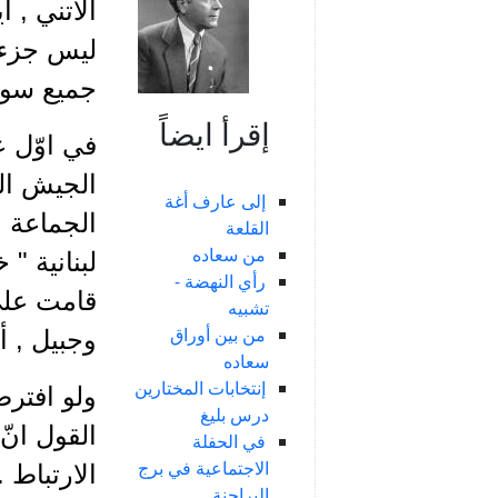
الأتني , 
ليس جزءآ 
جميع سوري
إقرأ ايضاً
في اوّل ع
الجيش الف
إلى عارف أغة
الجماعة ا
القلعة
من سعاده
لبنانية "
رأي النهضة -
قامت على
تشبيه
من بين أوراق
وجبيل , أ
سعاده
إنتخابات المختارين
ولو افترض
درس بليغ
القول انّ
في الحفلة
الاجتماعية في برج
الارتباط 
البراجنة