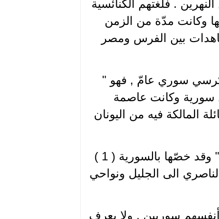
نهرين . فلغتهم الكنائسية
ها وكانت مدّة من الزمن
معاهدات بين الفرس ومصر
رسي سوري عامّ , فهو "
 سورية وكانت عاصمة
ة المالكة فيه من اليونان
وفينيقية نفسها كانت تعرف أنّها سورية وليست " لبنانية " وقد خصّها بالسورية ( 1 )
لناصري الى الجليل ونواحي
 أنفسهم سوريين , ولا يعرف