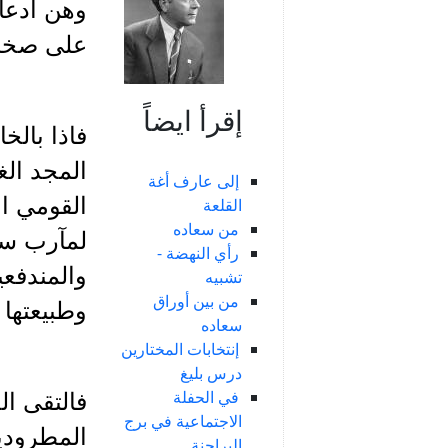
وهن ادعا
على صخرة
إقرأ ايضاً
فاذا بالخ
المجد ال
إلى عارف أغة
القومي ال
القلعة
من سعاده
لمآرب سي
رأي النهضة -
والمندفعي
تشبيه
من بين أوراق
وطبيعتها 
سعاده
إنتخابات المختارين
درس بليغ
في الحفلة
فالتقى ا
الاجتماعية في برج
المطرودي
البراجنة