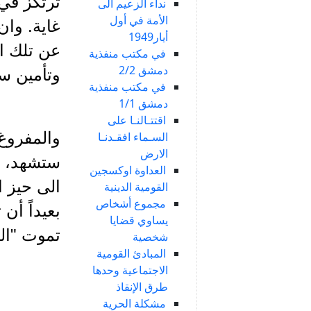
ترتكز في 
نداء الزعيم الى
الأمة في أول
غاية. وان
أيار1949
عن تلك ال
في مكتب منفذية
دمشق 2/2
وتأمين س
في مكتب منفذية
دمشق 1/1
اقتتـالنـا على
والمفروغ 
السـماء افقـدنـا
الارض
ستشهد، مر
العداوة اوكسجين
الى حيز ا
القومية الدينية
مجموع أشخاص
بعيداً أن
يساوي قضايا
تموت "ال
شخصية
المبادئ القومية
الاجتماعية وحدها
طرق الإنقاذ
مشكلة الحرية