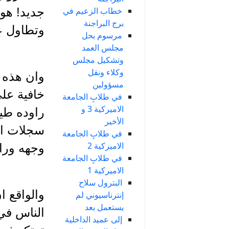
خطاب الزعيم في
جديد! هو 
برج البراجنة
وتطاول ع
مرسوم بحل
مجلس العمد
وتشكيل مجلس
وكلاء ونقل
وان هذه ا
مسؤولين
خافية على
في طلابِ الجامعة
الاميركية 3 و
راوده طي
الأخير
سجلات ال
في طلابِ الجامعة
الاميركية 2
وجهه ورا
في طلابِ الجامعة
الاميركية 1
البترول سلاح
والواقع ا
إنترناسيوني لم
يستعمل بعد
الناس في 
إلى عميد الداخلية