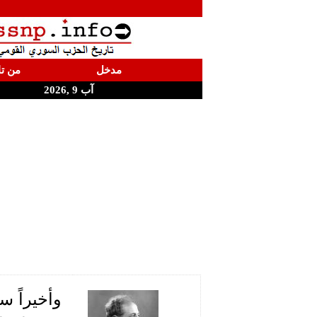
مدخل
من تا
آب 9 ,2026
وأخيراً س