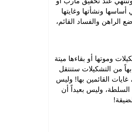
تنتهي عند تحقيق مأرب أو
 أساسها ونشأتها وغايتها
ضع الراهن والفساد القائم،
لات وموتها أو بقاءها ميتة
هاً من التشكيلات ستنتقل
غايات القائمين بها! وليس
ا السلطة، وليس بعيداً أن
ضيقة!