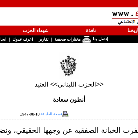
ريخنا
نافذة
شهداء الحزب
إتصل بنا
|
|
|
مختارات صحفية
تقارير
اعرف عدوك
ابحا
<<الحزب اللبناني>> العتيد
أنطون سعادة
نسخة للطباعة
1947-08-10
فرت الخيانة الصفقية عن وجهها الحقيقي، ونضح