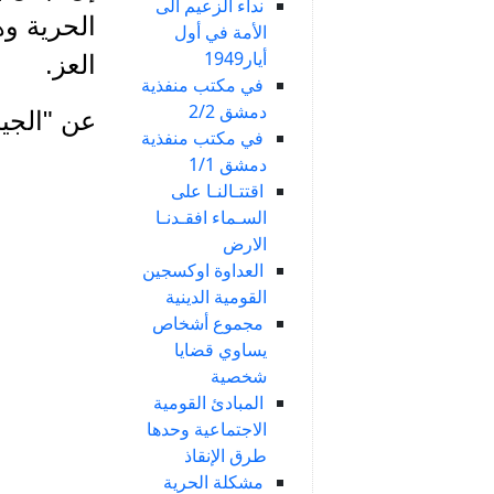
نداء الزعيم الى
الحرية وه
الأمة في أول
أيار1949
العز.
في مكتب منفذية
دمشق 2/2
عن "الجيل ال
في مكتب منفذية
دمشق 1/1
اقتتـالنـا على
السـماء افقـدنـا
الارض
العداوة اوكسجين
القومية الدينية
مجموع أشخاص
يساوي قضايا
شخصية
المبادئ القومية
الاجتماعية وحدها
طرق الإنقاذ
مشكلة الحرية