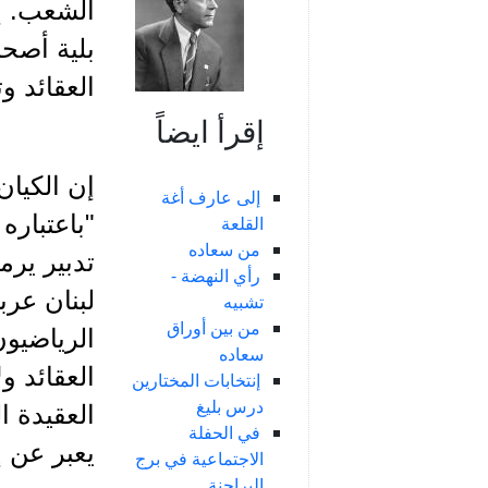
الشعب. إن
بلية أصح
العقائد 
إقرأ ايضاً
إن الكيان
إلى عارف أغة
"باعتباره
القلعة
من سعاده
تدبير يرم
رأي النهضة -
لبنان عرب
تشبيه
من بين أوراق
الرياضيون
سعاده
العقائد و
إنتخابات المختارين
درس بليغ
العقيدة ا
في الحفلة
يعبر عن إ
الاجتماعية في برج
البراجنة