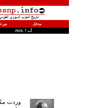
مدخل
من تا
آب 7 ,2026
وردت مكت