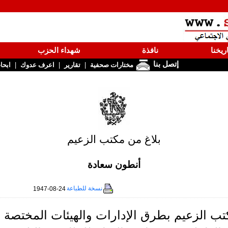
ريخنا
نافذة
شهداء الحزب
إتصل بنا
|
|
|
مختارات صحفية
تقارير
اعرف عدوك
ابحا
بلاغ من مكتب الزعيم
أنطون سعادة
نسخة للطباعة
1947-08-24
ب الزعيم بطرق الإدارات والهيئات المختصة أ