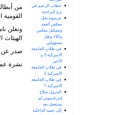
خطاب الزعيم في
من أبطال
برج البراجنة
القومية ا
مرسوم بحل
مجلس العمد
وتعلن نام
وتشكيل مجلس
وكلاء ونقل
الهيئات ال
مسؤولين
في طلابِ الجامعة
صدر عن مكتب ال
الاميركية 3 و
الأخير
نشرة عمدة الإذ
في طلابِ الجامعة
الاميركية 2
في طلابِ الجامعة
الاميركية 1
البترول سلاح
إنترناسيوني لم
يستعمل بعد
إلى عميد الداخلية