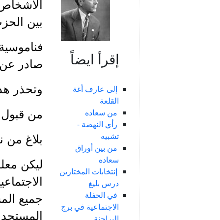
الأشخاص ا
بين الحز
فناموسية 
إقرأ ايضاً
صادر عن ه
وتحذر هذه
إلى عارف أغة
القلعة
من سعاده
من قبول 
رأي النهضة -
تشبيه
بلاغ من 
من بين أوراق
سعاده
ليكن معلو
إنتخابات المختارين
درس بليغ
في الحفلة
جميع المس
الاجتماعية في برج
المستحدث
البراجنة