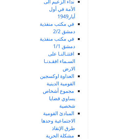
نداء الزعيم الى
الأمة في أول
أيار1949
في مكتب منفذية
دمشق 2/2
في مكتب منفذية
دمشق 1/1
اقتتـالنـا على
السـماء افقـدنـا
الارض
العداوة اوكسجين
القومية الدينية
مجموع أشخاص
يساوي قضايا
شخصية
المبادئ القومية
الاجتماعية وحدها
طرق الإنقاذ
مشكلة الحرية