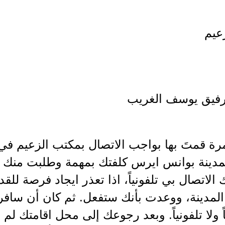
عيم
فيق يوسف الغريب
ة قمتَ بها بواجب الاتصال بمكتب الزعيم في 
مدينة بوانس ايرس كلفتك بمهمة وطلبت منك اعط
 الاتصال بي تلفونياً، اذا تعذر ايجاد فرصة للق
لمدينة، ووعدت بأنك ستفعل. ثم كان أن سافرت
 ولا تلفونياً. وبعد رجوعك إلى محل اقامتك لم ت