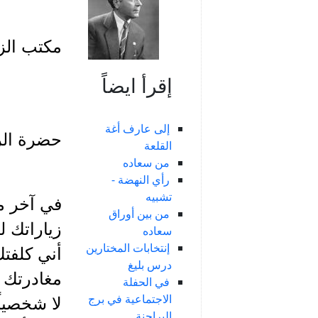
مكتب الز
إقرأ ايضاً
إلى عارف أغة
حضرة الر
القلعة
من سعاده
رأي النهضة -
تشبيه
في آخر مر
من بين أوراق
زياراتك ل
سعاده
إنتخابات المختارين
أني كلفتك
درس بليغ
مغادرتك ا
في الحفلة
الاجتماعية في برج
لا شخصياً
البراجنة