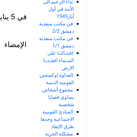
نداء الزعيم الى
الأمة في أول
في 5 يناير 1942
أيار1949
في مكتب منفذية
دمشق 2/2
في مكتب منفذية
الإمضاء
دمشق 1/1
اقتتـالنـا على
السـماء افقـدنـا
الارض
العداوة اوكسجين
القومية الدينية
مجموع أشخاص
يساوي قضايا
شخصية
المبادئ القومية
الاجتماعية وحدها
طرق الإنقاذ
مشكلة الحرية