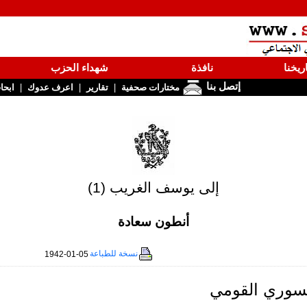
ريخنا
نافذة
شهداء الحزب
إتصل بنا
|
|
|
مختارات صحفية
تقارير
اعرف عدوك
ابحا
إلى يوسف الغريب (1)
أنطون سعادة
نسخة للطباعة
1942-01-05
سوري القومي