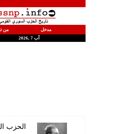
مدخل
من تا
آب 7 ,2026
الحزب ال