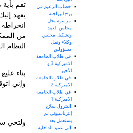
تقم بأية 
خطاب الزعيم في
برج البراجنة
يعهد إليك
مرسوم بحل
انخراطه 
مجلس العمد
وتشكيل مجلس
من الممك
وكلاء ونقل
النظام ال
مسؤولين
في طلابِ الجامعة
الاميركية 3 و
الأخير
بناء عليع
في طلابِ الجامعة
وإني اتوق
الاميركية 2
في طلابِ الجامعة
الاميركية 1
البترول سلاح
إنترناسيوني لم
يستعمل بعد
ولتحي سو
إلى عميد الداخلية