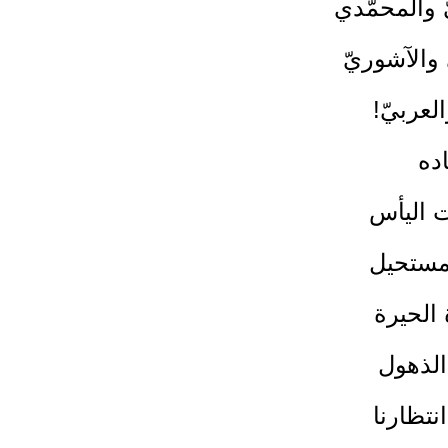
 والمحمّدي
 والآشوريّ
لعربيّ!
ده
ت اليأس
لمستحيل
الحيرة
الذهول
تظارنا