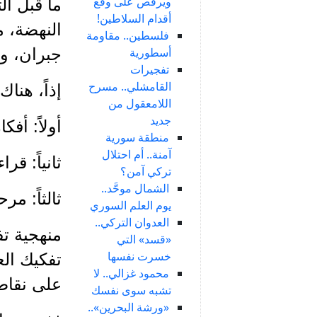
ويرقص على وقع
ما قبل ال
أقدام السلاطين!
النهضة، 
فلسطين.. مقاومة
أسطورية
جبران، وت
تفجيرات
القامشلي.. مسرح
إذاً، هن
اللامعقول من
جديد
أولاً: أف
منطقة سورية
آمنة.. أم احتلال
ثانياً: ق
تركي آمن؟
الشمال موحَّد..
ثالثاً: م
يوم العلم السوري
العدوان التركي..
منهجية ت
«قسد» التي
خسرت نفسها
تفكيك الع
محمود غزالي.. لا
على نقاط
تشبه سوى نفسك
«ورشة البحرين»..