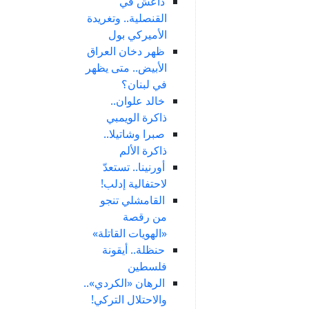
داعش في
القنصلية.. وتغريدة
الأميركي بول
ظهر دخان العراق
الأبيض.. متى يظهر
في لبنان؟
خالد علوان..
ذاكرة الويمبي
صبرا وشاتيلا..
ذاكرة الألم
أورنينا.. تستعدّ
لاحتفالية إدلب!
القامشلي تنجو
من رقصة
«الهويات القاتلة»
حنظلة.. أيقونة
فلسطين
الرهان «الكردي»..
والاحتلال التركي!