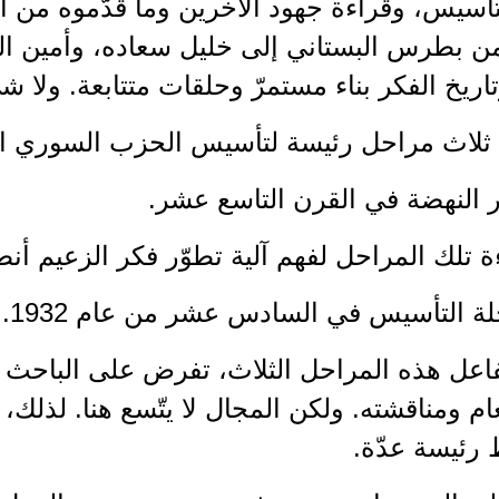
تأسيس، وقراءة جهود الآخرين وما قدّموه من أفك
من بطرس البستاني إلى خليل سعاده، وأمين ال
اريخ الفكر بناء مستمرّ وحلقات متتابعة. ولا ش
اك ثلاث مراحل رئيسة لتأسيس الحزب السوري ا
كار النهضة في القرن التاسع عشر.
راءة تلك المراحل لفهم آلية تطوّر فكر الزعيم أ
رحلة التأسيس في السادس عشر من عام 1932.
فاعل هذه المراحل الثلاث، تفرض على الباحث 
ام ومناقشته. ولكن المجال لا يتّسع هنا. لذلك
 رئيسة عدّة.