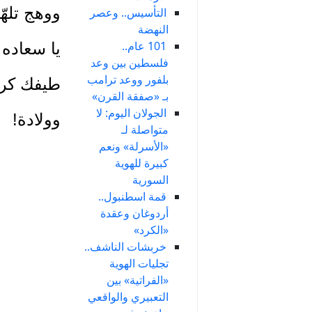
ووهج تلهّف
التأسيس.. وعصر
النهضة
101 عام..
يا سعاده
فلسطين بين وعد
بلفور ووعد ترامب
طيفك كرا
بـ «صفقة القرن»
الجولان اليوم: لا
وولادة!
متواصلة لـ
«الأسرلة» ونعم
كبيرة للهوية
السورية
قمة اسطنبول..
أردوغان وعقدة
«الكرد»
خربشات الناشف..
تجليات الهوية
«الفراتية» بين
التعبيري والواقعي