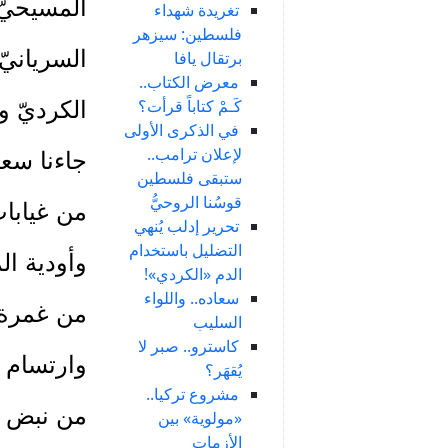
المسيحيّ
تغريدة شهداء
فلسطين: سيزهر
السريانيّ
برتقال يافا
معرض الكتاب..
كَـمْ كتاباً قرأت؟
الكرديّ وا
في الذكرى الأولى
لإعلان ترامب..
جاءنا سعا
ستبقى فلسطين
قوسُنا الروحيُّ
من غيابا
تحرير إدلب يُنهي
التضليل باستخدام
وأودية ا
الدم «الكردي»!
سعاده.. واللواء
من غمرة 
السليب
كاسترو.. صبر لا
وارتسام 
يُقهَر؟
مشروع تركيا..
من نبض ان
«مولوية» بين
الأزمات