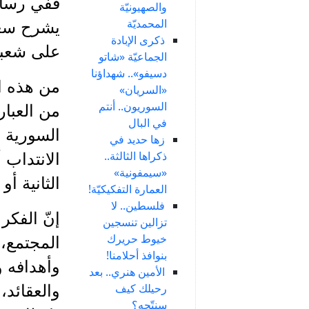
والصهيونيّة
المحمديّة
يشرح سعا
ذكرى الإبادة
على شعبي
الجماعيّة «شاتو
دسيفو».. شهداؤنا
من هذه ا
«السريان»
السوريون.. أنتم
من العبار
في البال
السورية م
زها حديد في
ذكراها الثالثة..
الانتداب 
«سيمفونية»
الثانية أ
العمارة التفكيكيّة!
فلسطين.. لا
إنّ الفكر
تزالين تنسجين
خيوط حريرك
المجتمع، 
بنوافذ أحلامنا!
وأهدافه و
الأمين هنري.. بعد
رحيلك كيف
والعقائد،
سنتّجه؟