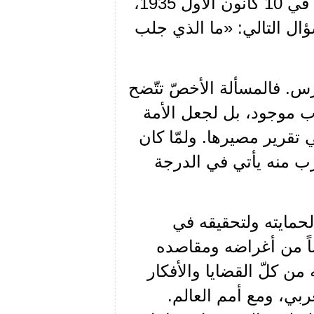
ففي رسالته إلى محاميه حميد فرنجية، من سجن الرمل في 10 كانون الأول 1935،
ل التالي: «ما الذي جلب
س. فالمسألة الأخصّ تتّضح
داب موجود، بل لجعل الأمة
تقرير مصيرها. ولمّا كان
زب منه يأتي في الدرجة
حمايته ولتحقيقه في
ضاً من أغراضه ومقاصده
من كلّ القضايا والأفكار
عربي، ومع أمم العالم.