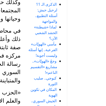
وكذلك حدّ
الذكرى الـ 11
المجتمعات
لرحيل حبش:
أسئلة التطبيع..
وحياتها و
والمواجهة
لماذا «شيطنة»
الحشد الشعبي
الآن؟
ذلك وأعلن
مآسي «الهويّات»
صفة ثابتة
الفرعية.. إنها أسئلة
مركزه في 
وليست أجوبة!
وجعُ «الهويّات»..
رسالة الح
مشاريع «التقسيم
السوري وب
الناعم»!
كبوجي.. صليب
والمتباينة.
الثورة
المكان في تكوين
«الحزب ا
الهوية
والعلم ال
الجيش السوري..