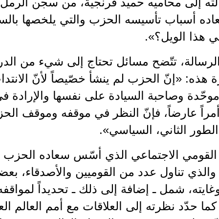
ده أسباب تأسيسه الحزب والتي يلخصها بالسؤا
 هذا الويل؟».
لرسالة، تتّضح مسائل تحتاج إلى شيء من الدر
ة هذه: «إنّ الحزب لم ينشأ خصّيصاً لأنّ الانت
وحّدة وصاحبة السيادة على نفسها والإرادة في 
أمراً عارضاً، فإنّ النظر في موقفه وموقف الح
و الطور الثاني، السياسي».
 القومي الاجتماعي الذي أسّس سعاده الحزب ل
والذي تناول عدد من القوميين والأصدقاء، بع
غايته، شمل ـ إضافة إلى ذلك ـ تحديداً لمواقفه 
 كما حدّد نظرته إلى العلاقات مع أمم العالم ال