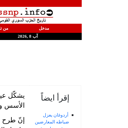
مدخل
من تا
آب 8 ,2026
يشكّل عي
إقرأ ايضاً
الأسس وا
أردوغان يعزل
إنّ طرح أ
ضباطه المعارضين