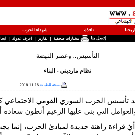
ريخنا
نافذة
شهداء الحزب
إتصل بنا
|
|
|
مختارات صحفية
تقارير
اعرف عدوك
ابحا
التأسيس.. وعصر النهضة
نظام مارديني - البناء
نسخة للطباعة
2018-11-16
د تأسيس الحزب السوري القومي الاجتماعي كلّ 
لعوامل التي بنى عليها الزعيم أنطون سعاده أ
يّ قراءة راهنة جديدة لمبادئ الحزب، إنما يجب