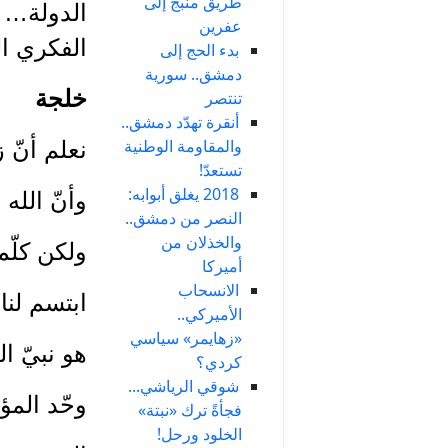
طريق منبج إلى
الدولة… و
عفرين
الفكري ال
بدء الحج إلى
دمشق.. سورية
خلجة
تنتصر
أنقرة تهدّد دمشق..
والمقاومة الوطنية
نعلم أنّ 
تستعدّ!
2018 يغلق أبوابه:
وأنّ الله 
النصر من دمشق..
والخذلان من
ولكن كلّم
أميركا
الانسحاب
ابتسم لنا
الأميركي..
«زهايمر» سياسي
هو نبيّ ا
كردي؟
شوقي الرياشي...
وحّد المؤ
فجأةً ترك «نبتة»
الخلود ورحل!