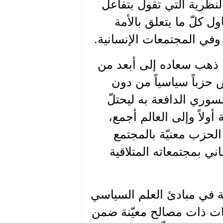
نظرية التي تقول بتفاعل
ل كلّ ما يتعلق بالأمة
 وفي المجتمعات الإنسانية.
 محاضرة له في بيونس آيرس ـ الأرجنتين عام 1939، ذهب سعاده إلى أبعد من
حزباً سياسياً من دون
سوري الدافعة به ليحتلّ
لاً وإلى العالم أجمع،
الحزب معنيّة بالمجتمع
ني بمجتمعاته المتلاقية
 في مبادئ العلم السياسي
عات ذات مصالح معيّنة ضمن