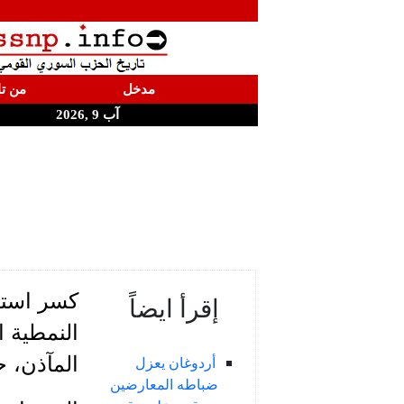
مدخل
من تا
آب 9 ,2026
كسر استش
إقرأ ايضاً
النمطية ا
المآذن، ح
أردوغان يعزل
ضباطه المعارضين