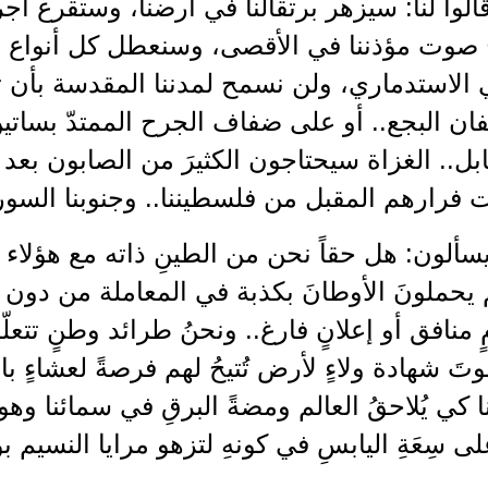
الوا لنا: سيزهر برتقالنا في أرضنا، وستقرع 
وت مؤذننا في الأقصى، وسنعطل كل أنواع الح
ي الاستدماري، ولن نسمح لمدننا المقدسة بأن
ن البجع.. أو على ضفاف الجرح الممتدّ بساتين
بل.. الغزاة سيحتاجون الكثيرَ من الصابون بعد
 فرارهم المقبل من فلسطيننا.. وجنوبنا السو
سألون: هل حقاً نحن من الطينِ ذاته مع هؤلاء
 يحملونَ الأوطانَ بكذبة في المعاملة من دو
ٍ منافق أو إعلانٍ فارغ.. ونحنُ طرائد وطنٍ تتعلّمُ
وتَ شهادة ولاءٍ لأرض تُتيحُ لهم فرصةً لعشاءٍ 
ا كي يُلاحقُ العالم ومضةً البرقِ في سمائنا وه
لى سِعَةِ اليابسِ في كونهِ لتزهو مرايا النسيم