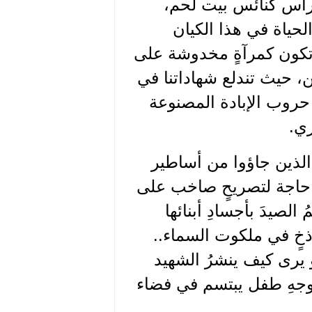
أجراس كنائس بيت لحم،
ياة في هذا الكيان
 تكون كمرآةٍ مخدوشة على
، حيث تندلع شهاداتنا في
 حروب الإبادة المصنوعة
ري.
 الذين جاؤوا من أساطير
ن حاجة لتصريحٍ صاخب على
 الصيدَ بأجسادِ أبنائها
باذخٍ في ملكوت السماء..
و يرى كيف ينشرُ الشهيد
 بوجهِ طفل يبتسم في فضاء