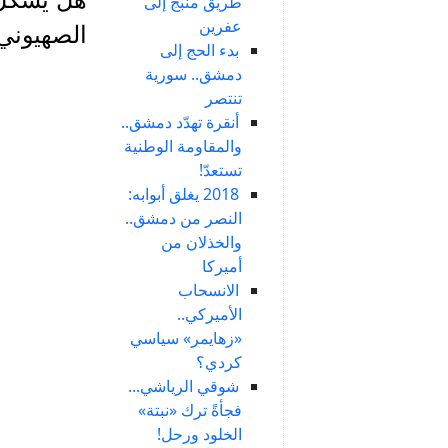
طريق منبج إلى
عفرين
الصهيوني
بدء الحج إلى
دمشق.. سورية
تنتصر
أنقرة تهدّد دمشق..
والمقاومة الوطنية
تستعدّ!
2018 يغلق أبوابه:
النصر من دمشق..
والخذلان من
أميركا
الانسحاب
الأميركي..
«زهايمر» سياسي
كردي؟
شوقي الرياشي...
فجأةً ترك «نبتة»
الخلود ورحل!