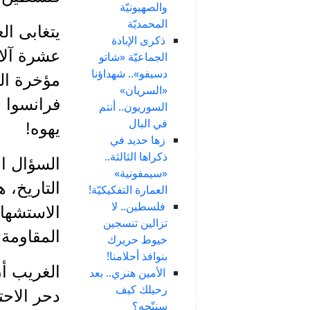
والصهيونيّة
المحمديّة
يتغابى الع
ذكرى الإبادة
عشرة آلا
الجماعيّة «شاتو
دسيفو».. شهداؤنا
مؤخرة الت
«السريان»
فرانسوا م
السوريون.. أنتم
في البال
يهوه!
زها حديد في
ذكراها الثالثة..
السؤال ال
«سيمفونية»
التاريخ، 
العمارة التفكيكيّة!
فلسطين.. لا
الاستشها
تزالين تنسجين
المقاومة 
خيوط حريرك
بنوافذ أحلامنا!
الغريب أن
الأمين هنري.. بعد
رحيلك كيف
دحر الاح
سنتّجه؟