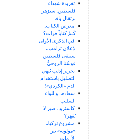
تغريدة شهداء
فلسطين: سيزهر
برتقال يافا
معرض الكتاب..
كَـمْ كتاباً قرأت؟
في الذكرى الأولى
لإعلان ترامب..
ستبقى فلسطين
قوسُنا الروحيُّ
تحرير إدلب يُنهي
التضليل باستخدام
الدم «الكردي»!
سعاده.. واللواء
السليب
كاسترو.. صبر لا
يُقهَر؟
مشروع تركيا..
«مولوية» بين
الأزمات