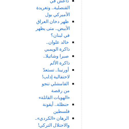
داعش في
القنصلية.. وتغريدة
الأميركي بول
ظهر دخان العراق
الأبيض.. متى يظهر
في لبنان؟
خالد علوان..
ذاكرة الويمبي
صبرا وشاتيلا..
ذاكرة الألم
أورنينا.. تستعدّ
لاحتفالية إدلب!
القامشلي تنجو
من رقصة
«الهويات القاتلة»
حنظلة.. أيقونة
فلسطين
الرهان «الكردي»..
والاحتلال التركي!