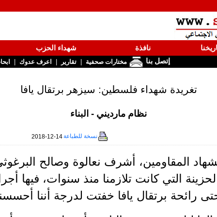
ريخنا
نافذة
شهداء الحزب
إتصل بنا
|
|
|
مختارات صحفية
تقارير
اعرف عدوك
ابحا
تغريدة شهداء فلسطين: سيزهر برتقال يافا
نظام مارديني - البناء
نسخة للطباعة
2018-12-14
هاد المقاومين، أشرف نعالوة وصالح البرغوث
لحزينة التي كانت تلازمنا منذ سنوات، فيها أ
تى رائحة برتقال يافا خفتت لدرجة أننا أحسسنا