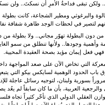
ولكن تبقى فداحةُ الأمرِ أن نسكتَ.. ولن نسك
لوة والبرغوثي ومطير الشجاعة، كانت بطولة وا
هم لتصير في لحظات الوجد طاهرة شفافة نفاذ
من دون البطولة تهوّر مجاني.. ولا بطولة من
مة وأهمية وجودها.. ولأنها تنطلق من سمو ال
 فهي فعل إيمان مؤيد بصحة العقيدة المحيية.
عركة التي تخاض الآن على صعد المواجهة داخ
 باب الحدود الوهمية لسايكس بيكو التي يتبعه
روراً بسورية ولبنان، لتوجيه رسائل عاجلة للإدا
والرجعية العربية، بأن ما كان سابقاً لم يعُد ي
وازن العقلي الدولي الذي تأخّر كثيراً تجاه فلس
ذا التحول الذي يُصاغ الآن دولياً إحراجاً لمش