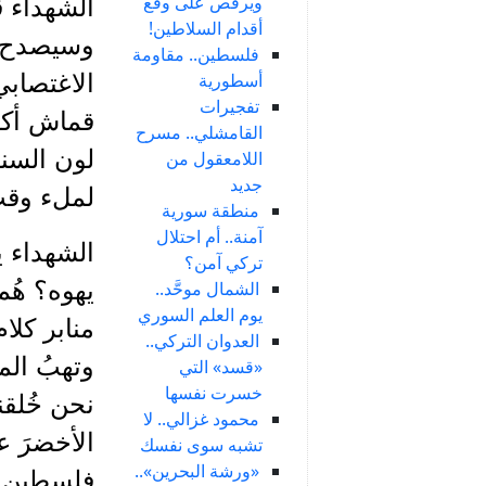
ويرقص على وقع
الشهداء ق
أقدام السلاطين!
وسيصدح ص
فلسطين.. مقاومة
أسطورية
الاغتصاب
تفجيرات
قماش أكفا
القامشلي.. مسرح
لون السنا
اللامعقول من
جديد
لملء وقت
منطقة سورية
آمنة.. أم احتلال
الشهداء ي
تركي آمن؟
يهوه؟ هُم
الشمال موحَّد..
يوم العلم السوري
منابر كلام
العدوان التركي..
وتهبُ الم
«قسد» التي
خسرت نفسها
نحن خُلقن
محمود غزالي.. لا
الأخضرَ ع
تشبه سوى نفسك
«ورشة البحرين»..
فلسطين.