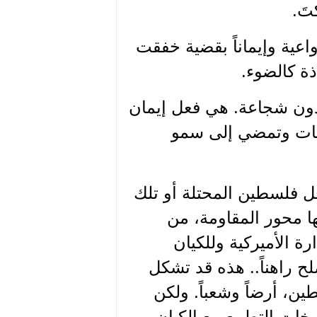
تَ.
عية وإيماناً بقضية خفقت
ة كالضوء.
 دون شجاعة. هي فعل إيمان
غايات وتمضي إلى سمو
ل فلسطين المحتلة أو تلك
ا محور المقاومة، من
رة الأميركية وللكيان
صلح راهناً.. هذه قد تشكل
طين، أرضاً وشعباً. ولكن
يخات التطبيع مع الكيان