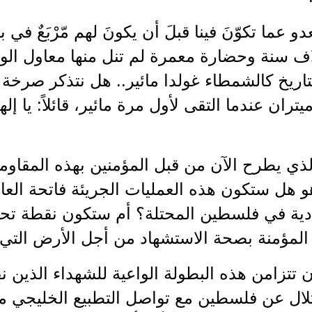
دو عما تكوّنَ فينا قبلَ أن يكونَ لهم مّرْبَعٌ في 
ف سنة وحضارة معمرة لم تنل منها معاول الو
اريخ كالشمطاء غولدا مائير.. هل نتذكر صرخة
يتران عندما التقى لأول مرة مائير، قائلاً: يا
ذي يطرح الآن من قبل المؤمنين بهذه المقاومة 
هو هل ستكون هذه العمليات الجريئة فاتحة العا
دية في فلسطين المحتلة؟ أم ستكون نقطة تحو
المؤمنة بصحة الاستشهاد من أجل الأرض التي 
 تتزامن هذه البطولة الواعية للشهداء الذين ن
تلال عن فلسطين مع تواصل التطبيع الخليجي 