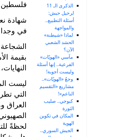
فلسطين.. 
الذكرى الـ 11
لرحيل حبش:
شهادة نعا
أسئلة التطبيع..
والمواجهة
في وجدان
لماذا «شيطنة»
الحشد الشعبي
الشجاعة 
الآن؟
بقيمة الأ
مآسي «الهويّات»
الفرعية.. إنها أسئلة
النهايات،
وليست أجوبة!
وجعُ «الهويّات»..
ليست الم
مشاريع «التقسيم
التي تطرق
الناعم»!
كبوجي.. صليب
العراق وم
الثورة
الصهيوني 
المكان في تكوين
الهوية
لحظةً للت
الجيش السوري..
هل يشكل ه