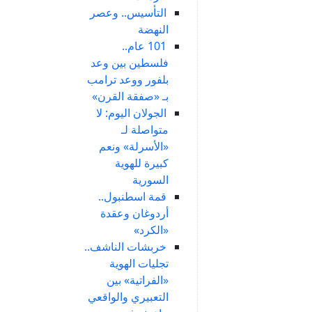
التأسيس.. وعصر
النهضة
101 عام..
فلسطين بين وعد
بلفور ووعد ترامب
بـ «صفقة القرن»
الجولان اليوم: لا
متواصلة لـ
«الأسرلة» ونعم
كبيرة للهوية
السورية
قمة اسطنبول..
أردوغان وعقدة
«الكرد»
خربشات الناشف..
تجليات الهوية
«الفراتية» بين
التعبيري والواقعي