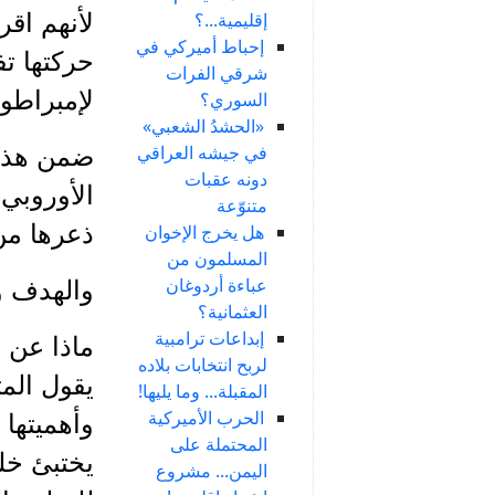
إقليمية...؟
لأنهم اق
إحباط أميركي في
حركتها ت
شرقي الفرات
لإمبراطور
السوري؟
«الحشدُ الشعبي»
في جيشه العراقي
ضمن هذا 
دونه عقبات
الأوروبي
متنوّعة
ذعرها من 
هل يخرج الإخوان
المسلمون من
عباءة أردوغان
والهدف و
العثمانية؟
إبداعات ترامبية
ماذا عن ا
لربح انتخابات بلاده
يقول الم
المقبلة... وما يليها!
الحرب الأميركية
وأهميتها 
المحتملة على
يختبئ خلف
اليمن... مشروع