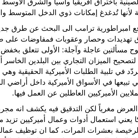
صينية باختراق أفريقيا وآسيا والشرق الاوسط و
ة لأنها تُدغدغ إمكانات ذوي الدخل المتوسط و
فع امبراطورية ترامب الى البحث عن طرق جديد
ق تهديدات وحصار وعقوبات فمفاوضات على 
وح مسألتين عاجلة وآجلة: الأولى تتعلق بخفض 
 لتصحيح الميزان التجاري بين البلدين الخاسر أم
تردّد في تلبية الطلبات الأميركية الحقيقية وه
ي تبيعها في الأسواق الأميركية داخل أراضي ال
ايين الأميركيين العاطلين عن العمل فيها.
 العرض مغرياً لكن التدقيق فيه يكشف انه مجر
ا يعني استعمال أدوات وعمال أميركيين تزيد 
الرخيصة بعشرات المرات، كما ان توظيف عمالة 