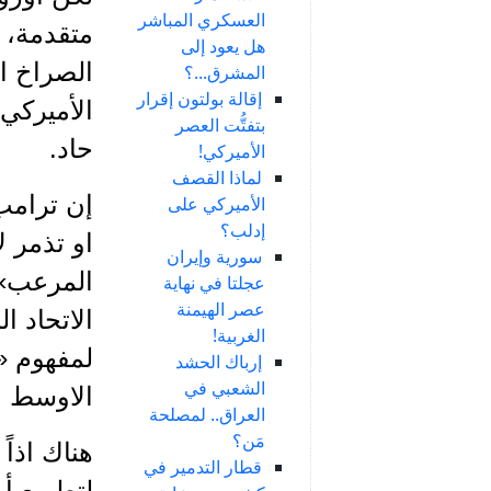
العسكري المباشر
متقدمة، ل
هل يعود إلى
الصراخ ا
المشرق...؟
إقالة بولتون إقرار
الأميركي
بتفتُّت العصر
حاد.
الأميركي!
لماذا القصف
إن ترامب
الأميركي على
إدلب؟
او تذمر 
سورية وإيران
المرعب» م
عجلتا في نهاية
عصر الهيمنة
الاتحاد ا
الغربية!
لمفهوم «ا
إرباك الحشد
الشعبي في
الاوسط م
العراق.. لمصلحة
مَن؟
هناك اذا
قطار التدمير في
لتطويع أو