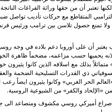
كنها تعتبر أن من حقها وراثة الفراغات الناتجة
لترامبي المتقاطع مع حركات تأديب تواصل ضبط
 ولا تمنع حصول تلاسن بين ترامب ورئيس فرنس
 يعتبر أن على أوروبا دعم بلاده في وجه روس
لانه يحميها حسب مزاعمه، مضخماً ظاهرة الخو
تماثلاً بذلك مع اسلافه الذين كانوا يثيرون خ
لسوفياتي ذي القدرات التسليحية الضخمة والعق
لعالم الحر الغربي» وكانوا يثيرون ايضاً رعب
ن «الإلحاد والكفر» من الشيوعية الروسية.
ً صراع أميركي روسي مكشوف ومتصاعد الى جا
روبا.