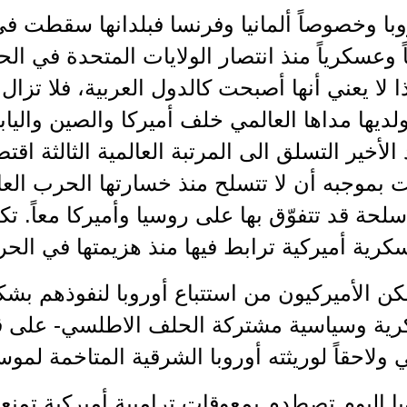
با وخصوصاً ألمانيا وفرنسا فبلدانها سقطت في 
ً وعسكرياً منذ انتصار الولايات المتحدة في الح
. هذا لا يعني أنها أصبحت كالدول العربية، فلا تزا
لديها مداها العالمي خلف أميركا والصين واليابا
الأخير التسلق الى المرتبة العالمية الثالثة اقتص
حة قد تتفوّق بها على روسيا وأميركا معاً. تك
رية أميركية ترابط فيها منذ هزيمتها في الحرب العا
كن الأميركيون من استتباع أوروبا لنفوذهم ب
ية وسياسية مشتركة الحلف الاطلسي- على قاعد
 ولاحقاً لوريثته أوروبا الشرقية المتاخمة لموس
با اليوم تصطدم بمعوقات ترامبية أميركية تمن