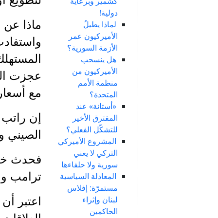
كشمير وبرعاية
دولية!
ماذا عن 
لماذا يطيلُ
الأميركيون عمر
واستفادت 
الأزمة السورية؟
المستهلك
هل ينسحب
الأميركيون من
عجزت الس
منظمة الأمم
مع أسعاره
المتحدة؟
«أستانة» عند
إن راتب 
المفترق الأخير
للتشكّل الفعلي؟
الصيني ور
المشروع الأميركي
التركي لا يعني
فحدث خلل
سورية ولا حلفاءها
ترامب وا
المعادلة السياسية
مستمرّة: إفلاس
لبنان وإثراء
اعتبر أن
الحاكمين