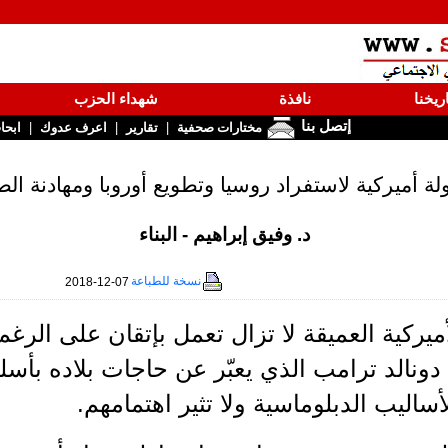
ريخنا
نافذة
شهداء الحزب
إتصل بنا
|
|
|
مختارات صحفية
تقارير
اعرف عدوك
ابحا
لة أميركية لاستفراد روسيا وتطويع أوروبا ومهادنة الص
د. وفيق إبراهيم - البناء
نسخة للطباعة
2018-12-07
أميركية العميقة لا تزال تعمل بإتقان على ال
دونالد ترامب الذي يعبّر عن حاجات بلاده بأسل
الأساليب الدبلوماسية ولا تثير اهتمامهم.