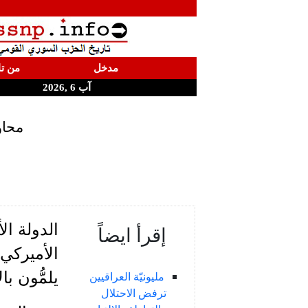
مدخل
من تا
آب 6 ,2026
محاو
الدولة ال
إقرأ ايضاً
الأميركي 
يلمُّون ب
مليونيّة العراقيين
ترفض الاحتلال