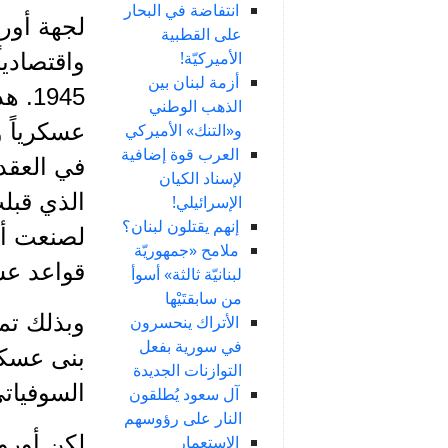
انتفاضة في البحار
لجهة أورو
على القطبية
الأميركيّة!
واقتصاديا
أزمة لبنان بين
1945
الذهب الوطني
عسكرياً و
و«التنك» الأميركي
العرب قوة إضافية
في العقد 
لإسناد الكيان
الإسرائيلي!
إنهم يقتلون لبنان؟
لصنعت أسل
ملامح «جمهوريّة
قواعد عسك
لبنانيّة ثالثة» أسوأ
من سابقتَيْها
وبذلك تم
الأتراك ينحسرون
في سورية بفعل
بنى عسكر
التوازنات الجديدة
السوفياتي
آل سعود يُطلقون
النار على رؤوسهم
لكن أورو
الاستعمار