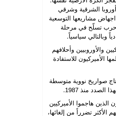
تفجر الكرة الأرضية نفسها.
وروبا الشرقية وشرقي
اجهاض مشاريعها التوسعية
حرب تسلّح في مرحلة
 وبالتالي سياسياً.
يين والأوروبيين وأحلافهم
مها الأميركيون للاستفادة
إنتاج صواريخ نووية متوسطة
لصدد منذ 1987.
ن الذين هاجموا الأميركيين
الأكثر تضرراً من إلغائها،