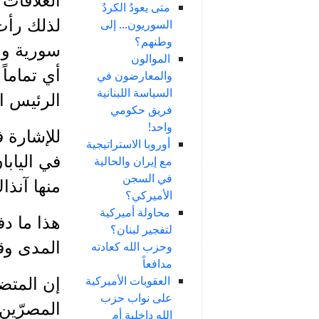
العلاقات 
متى يعودُ الكردُ
لذلك رأت
السوريون... إلى
وطنهم؟
سورية وإ
الموالون
أي تماما
والمعارضون في
السياسة اللبنانية
الرئيس ال
فريق حكومي
واحد!
للإشارة ف
أوروبا الاستراتيجية
في اليابا
مع إيران والحالية
في السجن
منها آنذ
الأميركي؟
محاولة أميركية
هذا ما دف
لتفجير لبنان؟
المدى وقص
وحزب الله كعادته
مدافعاً
العقوبات الأميركية
إن المتضر
على نواب حزب
المصرّين 
الله داخلية أم