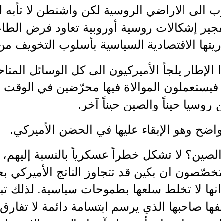
رب الى الاراضي الروسية لكن واشنطن لا تأبه 
فجير إشكالات روسية أوروبية تعاود فرض الطاع
يتها الاقتصادية السياسية بأسلوب التخويف من
الإطار يلجأ الأميركيون الى كل الوسائل المت
 فيستعملون الموالاة فيها محرّضين في الوقت
روسيا حيناً والصين حيناً آخر.
اضح وهو الإبقاء عليها في الحضن الأميركي.
لصين؟ لا تشكل خطراً عسكرياً بالنسبة إليهم، لك
تخصّصون ان بكين قد تتجاوز الناتج الأميركي 
انها لا تخلط سلعها بطموحات سياسية. لذلك تب
ها صاحبها الذي يرسم ابتسامة دائمة لا تفارق 