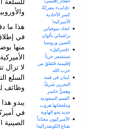
انفجار إقليمي!
للسلعة ال
«إدلب» معركةُ
والأوروبي
كسرِ الأحادية
الأميركية!
هذا ما د
اتحاد سوفياتي
براغماتي بألوان
في إطلا
الصين وروسيا
منها بوض
«إسرائيل»
تستشعر حرباً
الأميركية
إقليمية فَتَقلقُ من
لا تزال ت
حزب الله
السلع الت
لبنان في قمة
البحرين شريكٌ
وظائف لمل
وهميٌّ خاسر
القمم السعودية
يبدو هذا
وملحقاتها هروب
في أميرك
جديد نحو الهاوية
الأميركيون مجدّداً
الصينية 
بقناع الكونفدرالية!