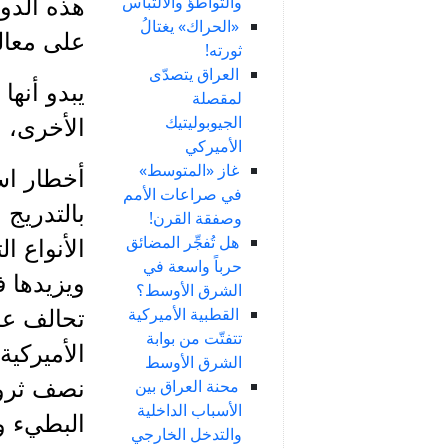
والتواطؤ والالتباس
هذه الدو
«الحراك» يغتالُ
على معالج
ثورته!
العراق يتصدّى
يبدو أنها
لمقصلة
الجيوبوليتيك
الأخرى، ا
الأميركي
غاز «المتوسط»
أخطار است
في صراعات الأمم
بالتدريج 
وصفقة القرن!
هل تُفجِّر المضائق
الأنواع ا
حرباً واسعة في
ويزيدها ف
الشرق الأوسط؟
القطبية الأميركية
تحالف عم
تتفتّت من بوابة
الأميركي
الشرق الأوسط
محنة العراق بين
نصف ثروات
الأسباب الداخلية
البطيء و
والتدخل الخارجي