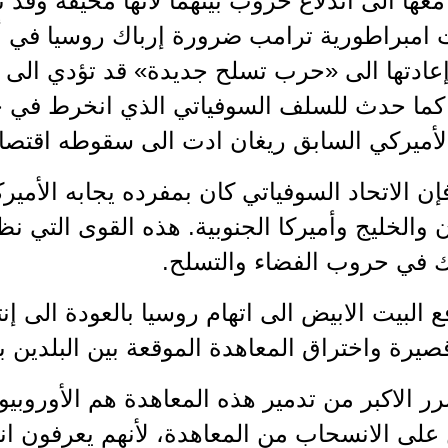
معها الى اندلاع حروب بينهما لأنها مخيفة وقد 
 امبراطورية ترامب ضرورة إرباك روسيا في أ
عادتها الى «حرب تسلح جديدة» قد تؤدي الى 
ً كما حدث للسلف السوفياتي الذي انخرط في 
أميركي السابق ريغان ادت الى سقوطه اقتصادياً
إن الاتحاد السوفياتي كان بمفرده يجابه الأميرك
ن والخليج وأميركا الجنوبية. هذه القوى التي نظ
اك في حروب الفضاء والتسلح.
ع البيت الابيض الى اتهام روسيا بالعودة الى 
يرة واختراق المعاهدة الموقعة بين البلدين بهذا ا
ر الاكبر من تدمير هذه المعاهدة هم الأوروبيو
على الانسحاب من المعاهدة، لأنهم يعرفون انهم 