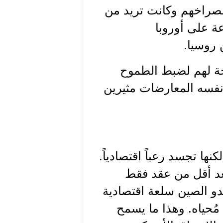
لصراخهم وكانت تريد من
ة على أوروبا
 روسيا.
احة لهم لضبط الطموح
 نفسه المعارضات مثيرين
نها تجسد رعباً اقتصادياً.
بعد أقل من عقد فقط
دو الصين سلعة اقتصادية
مُحياه. وهذا ما يسمح