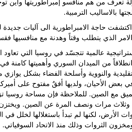
لة تعرف من هم منافسو إمبراطوريتها وأين تو
تها بالاساليب الترمبية.
 اكتشفت حاجة الامبراطورية الى آليات جديدة 
لامر الذي يتطلب وقتاً وهدنة مع منافسيها فقس
راتيجية عالمية تتجسّد في روسيا التي تعاود 
انطلاقاً من الميدان السوري وأهميتها كامنة ف
لتقليدية والنووية وأسلحة الفضاء بشكل يوازي م
ي بعض الأحيان، ولديها أفقٌ مفتوح على أميركا 
يق مع الصين. للملاحظة فإن مساحة روسيا تز
ة وثلاث مرات ونصف المرة عن الصين. ويختزن 
 الأرض، لكنها لم تبدأ باستغلالها لخلل في ال
مخزون الثروات وذلك منذ الاتحاد السوفياتي.