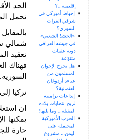
الحد الأ
إقليمية...؟
إحباط أميركي في
تحمل الم
شرقي الفرات
السوري؟
بالمقابل 
«الحشدُ الشعبي»
شمالي سور
في جيشه العراقي
دونه عقبات
تعقيد ال
متنوّعة
فهناك ال
هل يخرج الإخوان
المسلمون من
السورية.
عباءة أردوغان
العثمانية؟
تركيا إلى
إبداعات ترامبية
لربح انتخابات بلاده
ان استغلا
المقبلة... وما يليها!
الحرب الأميركية
يمكنها ال
المحتملة على
حارة للجا
اليمن... مشروع