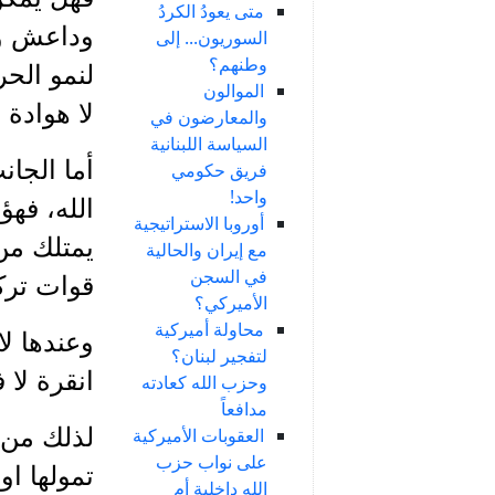
متى يعودُ الكردُ
وداعش ود
السوريون... إلى
وطنهم؟
لنمو الحر
الموالون
لا هوادة 
والمعارضون في
السياسة اللبنانية
أما الجان
فريق حكومي
واحد!
الله، فهؤ
أوروبا الاستراتيجية
يمتلك من 
مع إيران والحالية
في السجن
قوات ترك
الأميركي؟
محاولة أميركية
وعندها لا
لتفجير لبنان؟
انقرة لا 
وحزب الله كعادته
مدافعاً
لذلك من 
العقوبات الأميركية
على نواب حزب
تمولها ا
الله داخلية أم