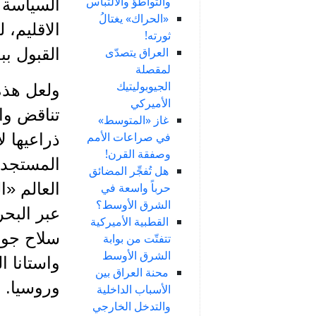
والتواطؤ والالتباس
السياسة ا
«الحراك» يغتالُ
الاقليم، 
ثورته!
العراق يتصدّى
القبول ب
لمقصلة
الجيوبوليتيك
ولعل هذه
الأميركي
تناقض وا
غاز «المتوسط»
في صراعات الأمم
ذراعيها 
وصفقة القرن!
المستجدة
هل تُفجِّر المضائق
حرباً واسعة في
الشرق الأوسط؟
عبر البحر
القطبية الأميركية
تتفتّت من بوابة
الشرق الأوسط
واستانا ا
محنة العراق بين
وروسيا.
الأسباب الداخلية
والتدخل الخارجي