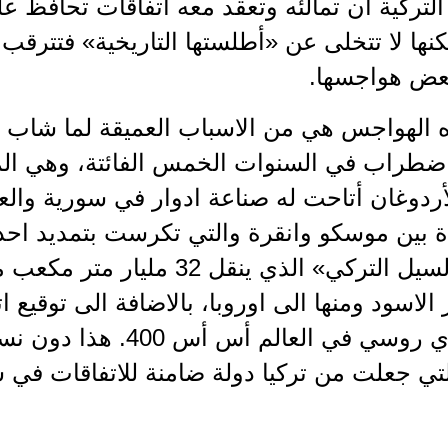
لتركية ان تمالئه وتعقد معه اتفاقات تحافظ ع
لكنها لا تتخلى عن «أطلستها التاريخية» فتترقب 
بعض هواجسها.
 الهواجس هي من الاسباب العميقة لما شاب العل
ضطراب في السنوات الخمس الفائتة، وهي الم
لأردوغان أتاحت له صناعة ادوار في سورية وال
 بين موسكو وانقرة والتي تكرست بتمديد احد
العالم «السيل التركي» الذي ينقل
 الاسود ومنها الى اوروبا، بالاضافة الى توقيع ا
سلاح جوي روسي في العالم
لتي جعلت من تركيا دولة ضامنة للاتفاقات في 