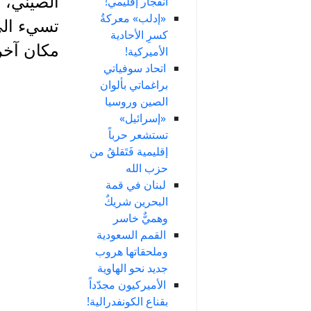
الصيني، 
انفجار إقليمي!
«إدلب» معركةُ
تسيء الى
كسرِ الأحادية
مكان آخر
الأميركية!
اتحاد سوفياتي
براغماتي بألوان
الصين وروسيا
«إسرائيل»
تستشعر حرباً
إقليمية فَتَقلقُ من
حزب الله
لبنان في قمة
البحرين شريكٌ
وهميٌّ خاسر
القمم السعودية
وملحقاتها هروب
جديد نحو الهاوية
الأميركيون مجدّداً
بقناع الكونفدرالية!