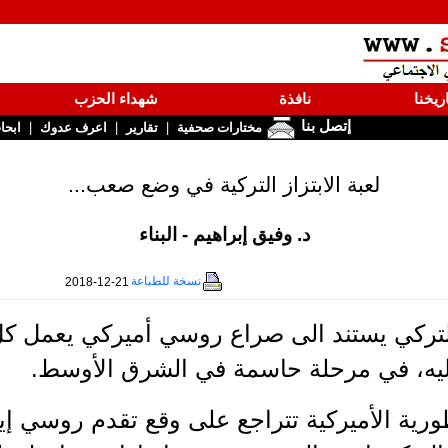
ريخنا
نافذة
شهداء الحزب
إتصل بنا
|
|
|
مختارات صحفية
تقارير
اعرف عدوك
ابحا
لعبة الابتزاز التركية في وضع صعب...
د. وفيق إبراهيم - البناء
نسخة للطباعة
2018-12-21
 التركي يستند الى صراع روسي أميركي يعمل كل
اليه، في مرحلة حاسمة في الشرق الأوسط.
طورية الأميركية تتراجع على وقع تقدم روسي