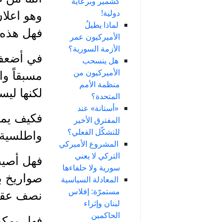
كشمير وبرعاية
دولية!
وهو اعلا
لماذا يطيلُ
فهل هذه 
الأميركيون عمر
الأزمة السورية؟
في أضعف 
هل ينسحب
الأميركيون من
مسبقاً و
منظمة الأمم
لكنها ليس
المتحدة؟
«أستانة» عند
فكيف يمك
المفترق الأخير
للتشكّل الفعلي؟
واطلسية
المشروع الأميركي
التركي لا يعني
فهل أصيب
سورية ولا حلفاءها
صواريخ با
المعادلة السياسية
مستمرّة: إفلاس
نصف عقد 
لبنان وإثراء
الحاكمين