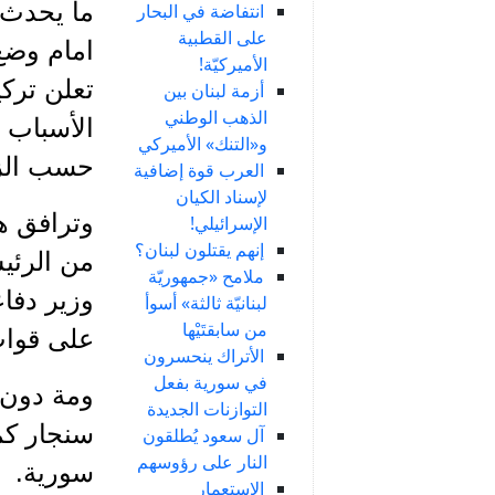
ما يحدث 
انتفاضة في البحار
على القطبية
امام وضع
الأميركيّة!
تعلن ترك
أزمة لبنان بين
الذهب الوطني
الأسباب ب
و«التنك» الأميركي
حسب الزع
العرب قوة إضافية
لإسناد الكيان
وترافق هذ
الإسرائيلي!
إنهم يقتلون لبنان؟
من الرئيس
ملامح «جمهوريّة
وزير دفا
لبنانيّة ثالثة» أسوأ
من سابقتَيْها
على قوات
الأتراك ينحسرون
في سورية بفعل
ومة دون 
التوازنات الجديدة
سنجار كم
آل سعود يُطلقون
النار على رؤوسهم
سورية.
الاستعمار