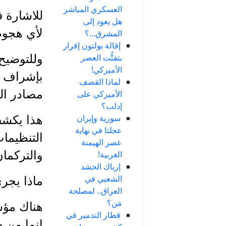
العسكري المباشر
هل يعود إلى
لأي هجوم
المشرق...؟
إقالة بولتون إقرار
بتفتُّت العصر
وللتوضيح 
الأميركي!
بإشراف م
لماذا القصف
مصادر ال
الأميركي على
إدلب؟
سورية وإيران
هذا يكشف
عجلتا في نهاية
التنظيمات
عصر الهيمنة
والتركما
الغربية!
إرباك الحشد
الشعبي في
ماذا يجري
العراق.. لمصلحة
مَن؟
هناك مؤش
قطار التدمير في
انما من 