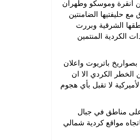
ين انقرة وموسكو وطهران
ع حليفتيها الضامنتين
طقها الشرقية وبررت
ات الكردية المنتمين
 بصواريخ باتريوت واعلان
 الخطر الكردي الا ان
ميركية لا تقبل بأي هجوم
على مناطق في جبال
تجاه مواقع كردية شمالي