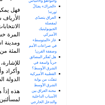
والتواطؤ والالتباس
«الحراك» يغتالُ
فهل يمكن 
ثورته!
العراق يتصدّى
الأرياف 
لمقصلة
الانتخاب
الجيوبوليتيك
المرة خس
الأميركي
غاز «المتوسط»
في صراعات الأمم
المئة من 
وصفقة القرن!
هل تُفجِّر المضائق
للإشارة، 
حرباً واسعة في
الشرق الأوسط؟
وأكراد و
القطبية الأميركية
الدولة ال
تتفتّت من بوابة
الشرق الأوسط
محنة العراق بين
هذه إذاً 
الأسباب الداخلية
لمسألتين:
والتدخل الخارجي