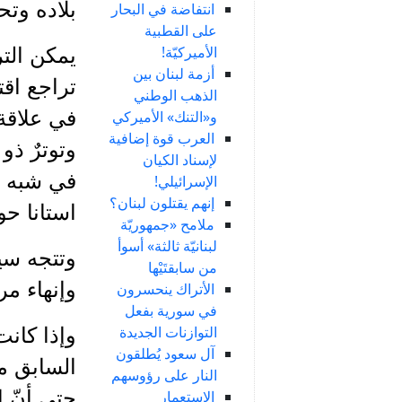
بلاده وتح
انتفاضة في البحار
على القطبية
الأميركيّة!
يمكن التر
أزمة لبنان بين
تراجع اق
الذهب الوطني
في علاقة
و«التنك» الأميركي
العرب قوة إضافية
وتوترٌ ذو
لإسناد الكيان
في شبه عز
الإسرائيلي!
إنهم يقتلون لبنان؟
استانا ح
ملامح «جمهوريّة
لبنانيّة ثالثة» أسوأ
وتتجه سيا
من سابقتَيْها
وإنهاء مر
الأتراك ينحسرون
في سورية بفعل
التوازنات الجديدة
وإذا كانت
آل سعود يُطلقون
السابق م
النار على رؤوسهم
حتى أنّ ا
الاستعمار