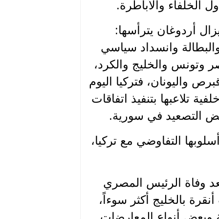
ل الخلفاء والأباطرة.
يزال أردوغان يترأسها:
والبطالة وانسداد سياسي
ر وتونس والخليج والكرد،
رص واليونان، فتركيا اليوم
ية تلاعبها بتنفيذ اتفاقات
ض التصعيد في سورية.
لوبها التفاوضي مع تركيا،
بعد وفاة الرئيس المصري
قرة بالخليج أكثر سوءاً،
ية وبعض أنواع المعارضات