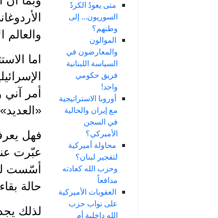
وبما أنّ
متى يعودُ الكردُ
الأردوغا
السوريون... إلى
وطنهم؟
والعالم ا
الموالون
والمعارضون في
اما الاست
السياسة اللبنانية
فريق حكومي
الإسرائيل
واحد!
أمر آني و
أوروبا الاستراتيجية
«العديد» 
مع إيران والحالية
في السجن
الأميركي؟
فهل يعرف
محاولة أميركية
عبّرت عنه
لتفجير لبنان؟
أسّست له
وحزب الله كعادته
مدافعاً
حالة بقا
العقوبات الأميركية
على نواب حزب
لذلك يجد 
الله داخلية أم