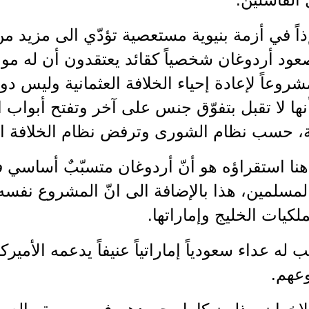
ذاً في أزمة بنيوية مستعصية تؤدّي الى مزيد م
ود أردوغان شخصياً كقائد يعتقدون أن له مواص
روعاً لإعادة إحياء الخلافة العثمانية وليس دو
ها لا تقبل بتفوّق جنس على آخر وتفتح أبواب ال
، حسب نظام الشورى وترفض نظام الخلافة ال
نا استقراؤه هو أنّ أردوغان متسبّبٌ أساسي ف
لمسلمين، هذا بالإضافة الى انّ المشروع نفسه
ملكيات الخليج وإماراتها.
 له عداء سعودياً إماراتياً عنيفاً يدعمه الأميرك
عهم.