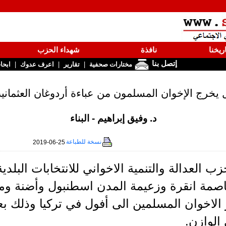
ريخنا
نافذة
شهداء الحزب
إتصل بنا
|
|
|
مختارات صحفية
تقارير
اعرف عدوك
ابحا
يخرج الإخوان المسلمون من عباءة أردوغان العثماني
د. وفيق إبراهيم - البناء
نسخة للطباعة
2019-06-25
 العدالة والتنمية الاخواني للانتخابات البلدي
عاصمة انقرة وزعيمة المدن اسطنبول وأضنة ومر
الوازن.