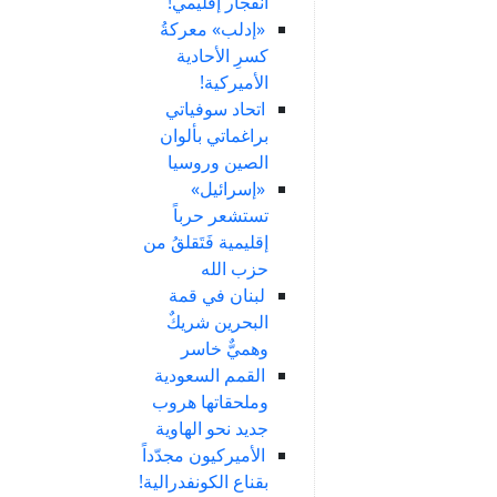
انفجار إقليمي!
«إدلب» معركةُ
كسرِ الأحادية
الأميركية!
اتحاد سوفياتي
براغماتي بألوان
الصين وروسيا
«إسرائيل»
تستشعر حرباً
إقليمية فَتَقلقُ من
حزب الله
لبنان في قمة
البحرين شريكٌ
وهميٌّ خاسر
القمم السعودية
وملحقاتها هروب
جديد نحو الهاوية
الأميركيون مجدّداً
بقناع الكونفدرالية!