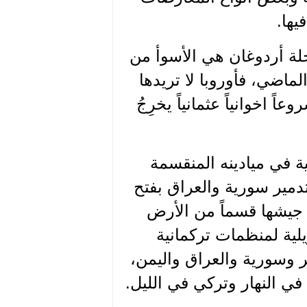
يها.
رحلة أردوغان هي الأسوأ من
ماضي، فأوروبا لا تريدها
اً اخوانياً عثمانياً يخرِجُ
نية في ميادينه المنقسمة
دمير سورية والعراق بفتح
ل جيشها قسماً من الأرض
يلية لمنظمات تركمانية
 وسورية والعراق واليمن،
 النهار وتركي في الليل.