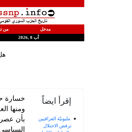
مدخل
من تا
آب 8 ,2026
هل 
خسارة حزب
إقرأ ايضاً
ومنها ال
مليونيّة العراقيين
ترفض الاحتلال
السياسي 