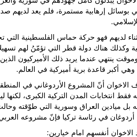
 الاخوان يبذلون كامل جهودهم في سورية والع
ني بوسائل إرهابية مستمرة، فلم يعد لديهم صد
لإسلامي.
ثناء لديهم فهو حركة حماس الفلسطينية التي ت
ية وكذلك هناك دولة قطر التي تؤمّنُ لهم تسهيلا
موقت ينتهي عندما يريد ذلك الأميركيون الذين 
وهي أكبر قاعدة برية أميركية في العالم.
 الاخوان أنّ المشروع الأردوغاني في المنطقة
 فقط انتخابات المدن التركية الكبرى، لكنها 
 بل ميادين العراق وسورية التي طوّقته وحال
ء أردوغان في رئاسة تركيا فإنّ مشروعه العرب
الاخوان أنفسهم امام خيارين: