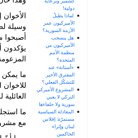
كشمير وبرعاية
دولية!
الأخوان إ
لماذا يطيلُ
الأميركيون عمر
وسيلة لصع
الأزمة السورية؟
أصبحوا مش
هل ينسحب
الأميركيون من
يؤكدون أن
منظمة الأمم
المزعومة
المتحدة؟
«أستانة» عند
ما يمكن ه
المفترق الأخير
للتشكّل الفعلي؟
للاخوان ا
المشروع الأميركي
العائلية ل
التركي لا يعني
سورية ولا حلفاءها
ما استجلب
المعادلة السياسية
مستمرّة: إفلاس
مع مشرو
لبنان وإثراء
الحاكمين