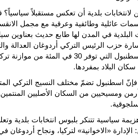
لانتخابات بلدية أن تعكس مستقبلاً سياسياً؟ ق
سمات عائلية وطائفية وعرقية مع مجمل الانقسا
ات البلدية في المدن لها طابع حديث بعناوين 
ارة حزب الرئيس التركي أردوغان العدالة والت
سكان البلاد بمفردها.
فإنّ اسطنبول تضمّ مختلف النسيج التركي المت
أرمن ومسيحيين من السكان الأصليين المنتمين
سلجوقية.
هزيمة سياسية تتنكر بلبوس انتخابات بلدية وتع
 الإدارة «الاخوانية» لتركيا، ونجاح أردوغان في