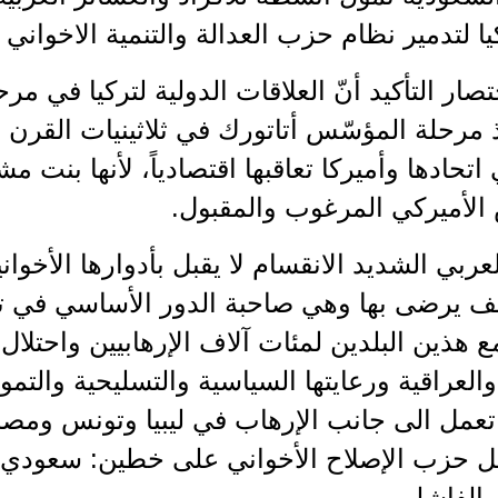
ا لتدمير نظام حزب العدالة والتنمية الاخواني ف
صار التأكيد أنّ العلاقات الدولية لتركيا في م
 مرحلة المؤسّس أتاتورك في ثلاثينيات القرن ال
تحادها وأميركا تعاقبها اقتصادياً، لأنها بنت مشروع
الأميركي المرغوب والمقبول.
لعربي الشديد الانقسام لا يقبل بأدوارها الأخوا
كيف يرضى بها وهي صاحبة الدور الأساسي في ت
 هذين البلدين لمئات آلاف الإرهابيين واحتلا
العراقية ورعايتها السياسية والتسليحية والتمو
 تعمل الى جانب الإرهاب في ليبيا وتونس ومصر
 حزب الإصلاح الأخواني على خطين: سعودي في
الفاشلين.