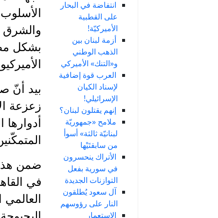
انتفاضة في البحار
الأسلوب 
على القطبية
الأميركيّة!
والشرق ا
أزمة لبنان بين
بشكل مطل
الذهب الوطني
الأميركيو
و«التنك» الأميركي
العرب قوة إضافية
لإسناد الكيان
بيد أنّ 
الإسرائيلي!
زعزعة الأ
إنهم يقتلون لبنان؟
ملامح «جمهوريّة
أدوارها ا
لبنانيّة ثالثة» أسوأ
المتمكّنين
من سابقتَيْها
الأتراك ينحسرون
ضمن هذه 
في سورية بفعل
التوازنات الجديدة
في القاهر
آل سعود يُطلقون
العالمي ا
النار على رؤوسهم
البحبوحة 
الاستعمار