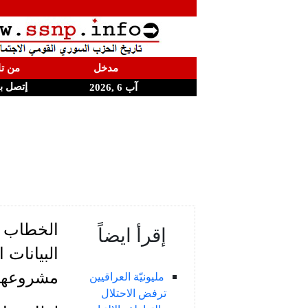
مدخل
من تا
إتصل ب
آب 6 ,2026
الخطاب ا
إقرأ ايضاً
البيانات 
مشروعها ا
مليونيّة العراقيين
ترفض الاحتلال