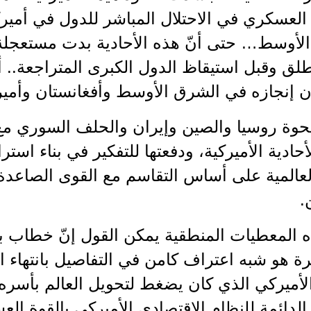
العسكري في الاحتلال المباشر للدول في أميرك
لأوسط… حتى أنّ هذه الأحادية بدت مستعجلة لب
ق وقبل استيقاظ الدول الكبرى المتراجعة.. أ
ن إنجازه في الشرق الأوسط وأفغانستان وأميرك
صحوة روسيا والصين وإيران والحلف السوري مع 
حادية الأميركية، ودفعتها للتفكير في بناء استرات
لعالمية على أساس التقاسم مع القوى الصاعدة،
.
المعطيات المنطقية يمكن القول إنّ خطاب بوم
ة هو شبه اعتراف كامن في التفاصيل بانتهاء ال
لأميركي الذي كان يضغط لتحويل العالم بأسره 
الدائمة للنظام الاقتصادي الأميركي بالقوة ا