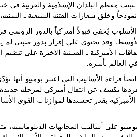
تثبيت معظم البلدان الإسلامية والعربية في خن
موذجاً وخلق شعارات الفتنة الشيعية ـ السنية، 
لأسلوب يُخفي قبولاً أميركياً بالدور الروسي ف
أوسط. وقد يحتوي على إقرار بدور صيني لم ي
تفاقات الأميركية ـ الصينية الأخيرة على تنظيم ا
في العالم بأسره.
يضاً قراءة الأساليب التي اعتبر بومبيو أنها تؤدّ
ردها تكشف عن انتقال أميركي لمرحلة جديدة،
لأميركية بقدر تجسيدها لموازنات القوى الأساس
ومبيو على أساليب المجابهات الدبلوماسية، متج