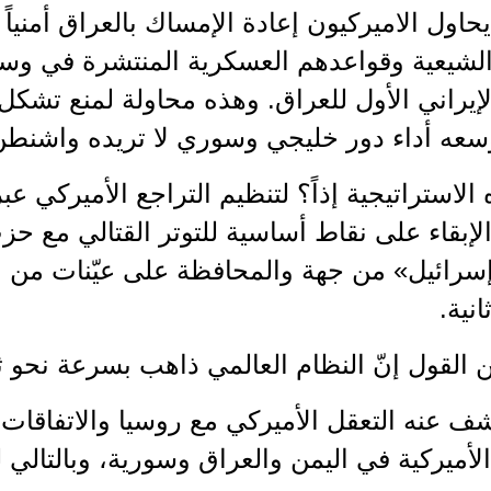
يحاول الاميركيون إعادة الإمساك بالعراق أمنياً 
 الشيعية وقواعدهم العسكرية المنتشرة في 
لإيراني الأول للعراق. وهذه محاولة لمنع تش
وسعه أداء دور خليجي وسوري لا تريده واشنطن 
 الاستراتيجية إذاً؟ لتنظيم التراجع الأميركي عب
والإبقاء على نقاط أساسية للتوتر القتالي مع حز
سرائيل» من جهة والمحافظة على عيّنات من الن
نية.
القول إنّ النظام العالمي ذاهب بسرعة نحو ثنائ
ف عنه التعقل الأميركي مع روسيا والاتفاقات ا
أميركية في اليمن والعراق وسورية، وبالتالي لب