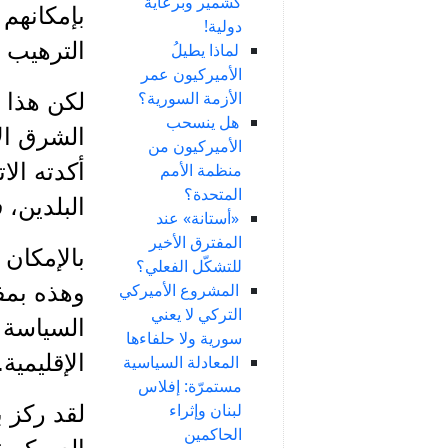
كشمير وبرعاية
بإمكانهم 
دولية!
الترهيب ن
لماذا يطيلُ
الأميركيون عمر
الأزمة السورية؟
لكن هذا ا
هل ينسحب
الشرق ال
الأميركيون من
أكدته الا
منظمة الأمم
المتحدة؟
البلدين، 
«أستانة» عند
المفترق الأخير
بالإمكان أ
للتشكّل الفعلي؟
المشروع الأميركي
وهذه بمف
التركي لا يعني
السياسة ا
سورية ولا حلفاءها
الإقليمية.
المعادلة السياسية
مستمرّة: إفلاس
لبنان وإثراء
لقد ركز ب
الحاكمين