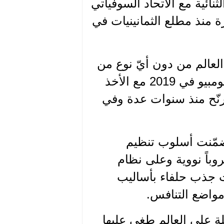
ثنائية مع الاتحاد السوفياتي
وبدايات وهنه الظاهرة منذ مطلع الثمانينيات في
لعالم من دون أيّ نوع من
المنافسات الدولية، واستمرّت منذ 1990 وحتى خطاب بومبيو في 2019 مع الأخذ
الترنّح منذ سنوات عدة وفي
تضمّنت أسلوب تنظيم
وباً نووية وعلى نظام
ت جذب حلفاء بأساليب
مواضع التنافس.
لة على العالم طغى عليها