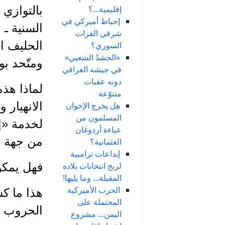
إقليمية...؟
بالتوازي 
إحباط أميركي في
السنية ـ
شرقي الفرات
الحليف ا
السوري؟
«الحشدُ الشعبي»
ومتّحد ب
في جيشه العراقي
دونه عقبات
لماذا هذه
متنوّعة
الانهيار 
هل يخرج الإخوان
المسلمون من
لخدمة «إ
عباءة أردوغان
من جهة ثا
العثمانية؟
إبداعات ترامبية
لربح انتخابات بلاده
فهل يمكن 
المقبلة... وما يليها!
الحرب الأميركية
هذا ما كش
المحتملة على
الحروب ال
اليمن... مشروع