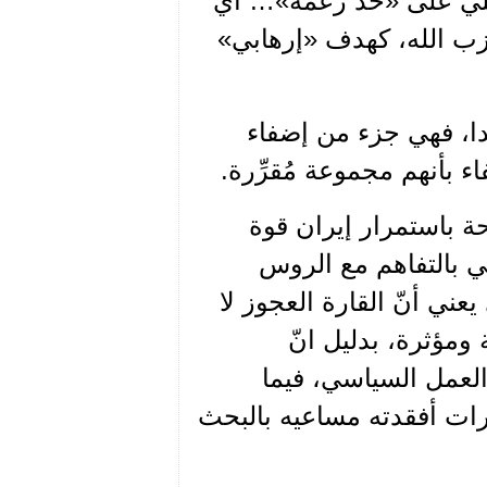
يلي على «حدّ زعمه»… أيّ
حزب الله، كهدف «إرهابي»
ندا، فهي جزء من إضفاء
ء بأنهم مجموعة مُقرِّرة.
لحة باستمرار إيران قوة
ي بالتفاهم مع الروس
ني أنّ القارة العجوز لا
ومؤثرة، بدليل انّ
العمل السياسي، فيما
ات أفقدته مساعيه بالبحث