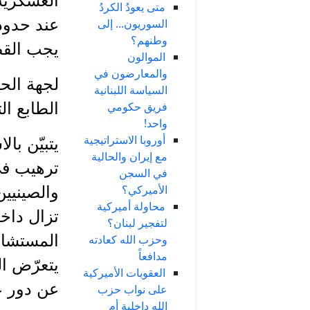
العسكرية 
متى يعودُ الكردُ
عند حدود 
السوريون... إلى
وطنهم؟
يجب القضا
الموالون
والمعارضون في
لجهة الحر
السياسة اللبنانية
فريق حكومي
الطابع ال
واحد!
أوروبا الاستراتيجية
يتبيّن با
مع إيران والحالية
ترهيب في
في السجن
الأميركي؟
والصينيين
محاولة أميركية
تزال داخل
لتفجير لبنان؟
المستشارة
وحزب الله كعادته
مدافعاً
يتعرّض ا
العقوبات الأميركية
عن دور عا
على نواب حزب
الله داخلية أم