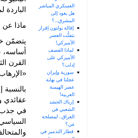
العسكري المباشر
الباردة ل
هل يعود إلى
المشرق...؟
ماذا عن ا
إقالة بولتون إقرار
بتفتُّت العصر
يتضمّن خ
الأميركي!
لماذا القصف
أساسه، ج
الأميركي على
القرن ال
إدلب؟
سورية وإيران
«الإرهاب
عجلتا في نهاية
عصر الهيمنة
بالنسبة إ
الغربية!
عقائدي و
إرباك الحشد
الشعبي في
في جذب ع
العراق.. لمصلحة
السياسي ا
مَن؟
قطار التدمير في
والمتحالف