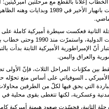
الخطاب إعلاناً بالقطع مع مرحلتين أميركيتين: ال
التي انتهت بانهيار الأخير في 1989 
ماضي.
حلة الثانية فعكست سيطرة أميركية كاملة على ا
تبار أنّ الإمبراطورية الأميركية الثابتة بدأت ب
رية والعراق واليمن.
قط بين مكوّنات المراحل الثلاث، فإنّ الأولى 
لأميركي ـ السوفياتي على أساس منع تحوّله حر
باردة التي يحق فيها لكلّ من الطرفين محاولا
مدنية وعسكرية، لكنها تتغطى بقوى محلية في 
حلة الثانية، فجسّدت صعود هيمنة أميركية كام