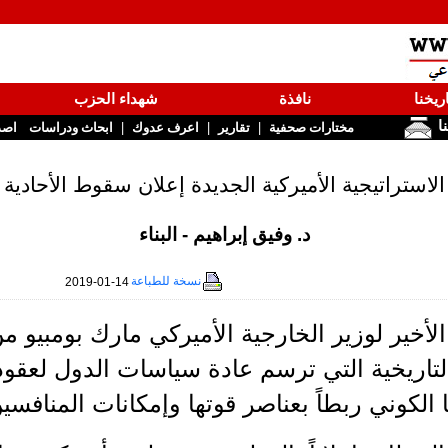
ريخنا
نافذة
شهداء الحزب
نا
|
|
|
مختارات صحفية
تقارير
اعرف عدوك
ابحاث ودراسات
اصد
الاستراتيجية الأميركية الجديدة إعلان سقوط الأحادية
د. وفيق إبراهيم - البناء
نسخة للطباعة
2019-01-14
لأخير لوزير الخارجية الأميركي مارك بومبيو 
التاريخية التي ترسم عادة سياسات الدول لعقو
لكوني ربطاً بعناصر قوتها وإمكانات المنافسين