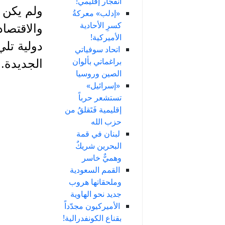
انفجار إقليمي!
ولم يكن أ
«إدلب» معركةُ
كسرِ الأحادية
والاقتصا
الأميركية!
دولية تلي
اتحاد سوفياتي
براغماتي بألوان
الجديدة.
الصين وروسيا
«إسرائيل»
تستشعر حرباً
إقليمية فَتَقلقُ من
حزب الله
لبنان في قمة
البحرين شريكٌ
وهميٌّ خاسر
القمم السعودية
وملحقاتها هروب
جديد نحو الهاوية
الأميركيون مجدّداً
بقناع الكونفدرالية!