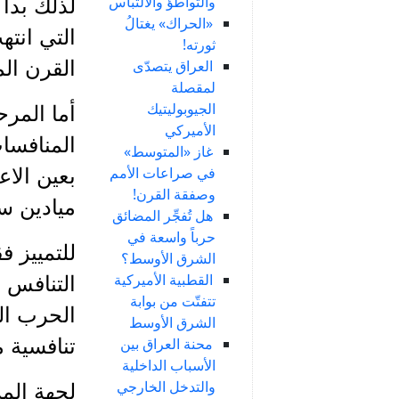
والتواطؤ والالتباس
لذلك بدا 
«الحراك» يغتالُ
ثورته!
العراق يتصدّى
القرن ال
لمقصلة
الجيوبوليتيك
أما المر
الأميركي
غاز «المتوسط»
في صراعات الأمم
بعين الاع
وصفقة القرن!
ميادين سو
هل تُفجِّر المضائق
حرباً واسعة في
للتمييز ف
الشرق الأوسط؟
القطبية الأميركية
التنافس ا
تتفتّت من بوابة
الحرب ال
الشرق الأوسط
محنة العراق بين
تنافسية 
الأسباب الداخلية
والتدخل الخارجي
لجهة المر